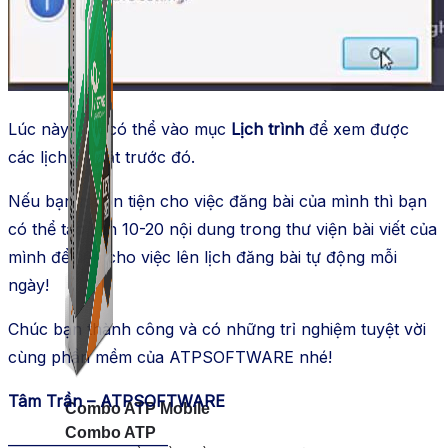
Lúc này bạn có thể vào mục
Lịch trình
để xem được
các lịch đã đặt trước đó.
Nếu bạn muốn tiện cho việc đăng bài của mình thì bạn
có thể tạo sẵn 10-20 nội dung trong thư viện bài viết của
mình để tiện cho việc lên lịch đăng bài tự động mỗi
ngày!
Chúc bạn thành công và có những trỉ nghiệm tuyệt vời
cùng phần mềm của ATPSOFTWARE nhé!
Tâm Trần – ATPSOFTWARE
Combo ATP Mobile
Combo ATP
——————————