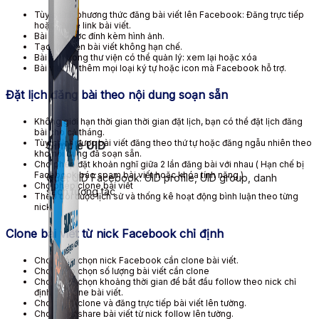
Tùy chỉnh phương thức đăng bài viết lên Facebook: Đăng trực tiếp
hoặc share link bài viết.
Bài viết được đính kèm hình ảnh.
Tạo thư viện bài viết không hạn chế.
Bài viết trong thư viện có thể quản lý: xem lại hoặc xóa
Bài viết có thêm mọi loại ký tự hoặc icon mà Facebook hỗ trợ.
Đặt lịch đăng bài theo nội dung soạn sẵn
Không giới hạn thời gian thời gian đặt lịch, bạn có thể đặt lịch đăng
bài cho cả tháng.
Tùy chỉnh được bài viết đăng theo thứ tự hoặc đăng ngẫu nhiên theo
Simple UID
kho nội dung đã soạn sẵn.
Cho phép đặt khoản nghĩ giữa 2 lần đăng bài với nhau ( Hạn chế bị
Facebook báo spam bài viết hoặc khóa tính năng )
Quét UID Facebook: UID profile, UID group, danh
Cho phép clone bài viết
sách tương tác
Theo dõi được lịch sử và thống kê hoạt động bình luận theo từng
nick.
Clone bài viết từ nick Facebook chỉ định
Cho phép chọn nick Facebook cần clone bài viết.
Cho phép chọn số lượng bài viết cần clone
Cho phép chọn khoảng thời gian để bắt đầu follow theo nick chỉ
định để clone bài viết.
Cho phép clone và đăng trực tiếp bài viết lên tường.
Cho phép share bài viết từ nick follow lên tường.