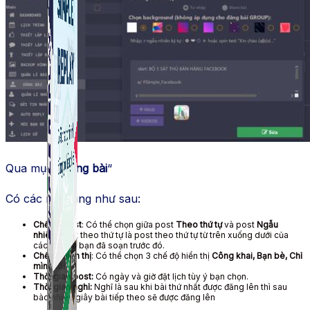
Qua mục “
Đăng bài
“
Có các nội dung như sau:
Chế độ post
: Có thể chọn giữa post
Theo thứ tự
và post
Ngẫu
nhiên.
Post theo thứ tự là post theo thứ tự từ trên xuống dưới của
các bài mà bạn đã soạn trước đó.
Chế độ hiển thị
: Có thể chọn 3 chế độ hiển thị
Công khai, Bạn bè, Chỉ
mình tôi
Thời gian post:
Có ngày và giờ đặt lịch tùy ý bạn chọn.
Thời gian nghỉ:
Nghĩ là sau khi bài thứ nhất được đăng lên thì sau
bào nhiêu giây bài tiếp theo sẽ được đăng lên