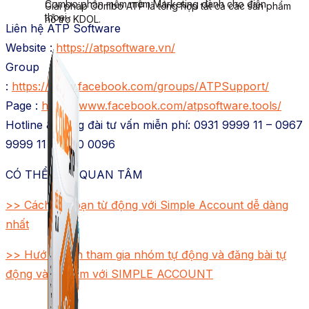
Combo phần mềm mềm Marketing dành cho điện
Giải pháp Combo ATP là tổng hợp tất cả các sản phẩm
thoại.
hỗ trợ KDOL.
Liên hệ ATP Software
Website :
https://atpsoftware.vn/
Group
:
https://www.facebook.com/groups/ATPSupport/
Page :
https://www.facebook.com/atpsoftware.tools/
Hotline & Tổng đài tư vấn miễn phí: 0931 9999 11 – 0967
9999 11 – 1800 0096
CÓ THỂ BẠN QUAN TÂM
>> Cách kết bạn từ động với Simple Account dễ dàng
nhất
>> Hướng dẫn tham gia nhóm tự động và đăng bài tự
động vào nhóm với SIMPLE ACCOUNT