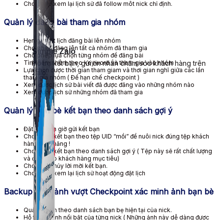
Cho phép xem lại lịch sử đã follow môt nick chỉ định.
Quản lý đăng bài tham gia nhóm
Hẹn giờ đặt lịch đăng bài lên nhóm
Cho phép đăng lên tất cả nhóm đã tham gia
Simple Zalo
Cho phép lựa chọn từng nhóm để đăng bài
Hỗ trợ kết bạn, gửi tin nhắn chăm sóc khách hàng trên
Tìm kiếm nhóm theo keyword và tham gia vào nhóm
Lựa chọn được thời gian tham giam và thơi gian nghĩ giữa các lần
Zalo.
tham gia nhóm ( Để hạn chế checkpoint )
Xem được lịch sử bài viết đã được đăng vào những nhóm nào
Xem được lịch sử những nhóm đã tham gia
Quản lý bạn bè kết bạn theo danh sách gợi ý
Đặt lịch hẹn giờ gửi kết bạn
Cho phép kết bạn theo tệp UID “mồi” để nuôi nick đúng tệp khách
hàng tiềm năng !
Cho phép kết bạn theo danh sách gợi ý ( Tệp này sẽ rất chất lượng
và đúng tệp khách hàng mục tiêu)
Cho phép hủy lời mời kết bạn.
Cho phép xem lại lịch sử hoạt động đặt lịch
Backup hình ảnh vượt Checkpoint xác minh ảnh bạn bè
Quản lý ảnh theo danh sách bạn bẹ hiện tại của nick.
Hỗ trợ lưu ảnh nổi bật của từng nick ( Những ảnh này dễ dàng được