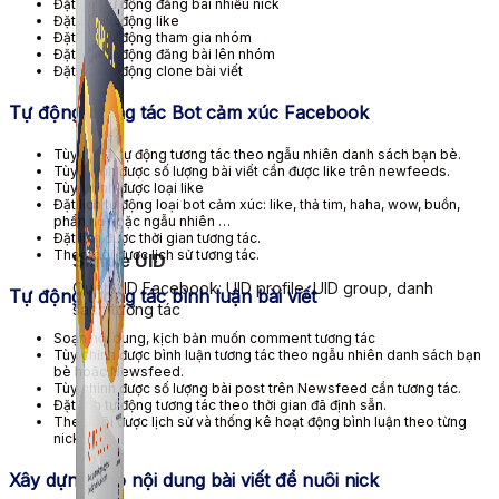
Đặt lịch tự động đăng bài nhiều nick
Đặt lịch tự động like
Đặt lịch tự động tham gia nhóm
Đặt lịch tự động đăng bài lên nhóm
Đặt lịch tự động clone bài viết
Tự động tương tác Bot cảm xúc Facebook
Tùy chỉnh tự động tương tác theo ngẫu nhiên danh sách bạn bè.
Tùy chỉnh được số lượng bài viết cần được like trên newfeeds.
Tùy chỉnh được loại like
Đặt lịch tự động loại bot cảm xúc: like, thả tim, haha, wow, buồn,
phẩn nộ hoặc ngẫu nhiên …
Đặt lịch được thời gian tương tác.
Theo dõi được lịch sử tương tác.
Simple UID
Quét UID Facebook: UID profile, UID group, danh
Tự động tương tác bình luận bài viết
sách tương tác
Soạn nội dung, kịch bản muốn comment tương tác
Tùy chỉnh được bình luận tương tác theo ngẫu nhiên danh sách bạn
bè hoặc Newsfeed.
Tùy chỉnh được số lượng bài post trên Newsfeed cần tương tác.
Đặt lịch tự động tương tác theo thời gian đã định sẵn.
Theo dõi được lịch sử và thống kê hoạt động bình luận theo từng
nick.
Xây dựng kho nội dung bài viết để nuôi nick