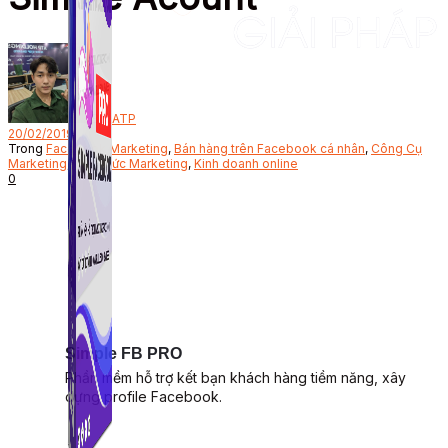
Bởi
ATP
20/02/2019
Trong
Facebook Marketing
,
Bán hàng trên Facebook cá nhân
,
Công Cụ
Marketing
,
Kiến thức Marketing
,
Kinh doanh online
0
Simple FB PRO
Phần mềm hỗ trợ kết bạn khách hàng tiềm năng, xây
dựng profile Facebook.