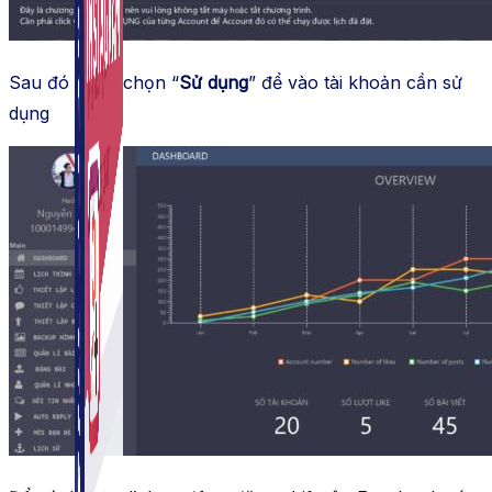
Sau đó nhấn chọn “
Sử dụng
” để vào tài khoản cần sử
dụng