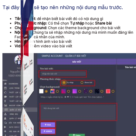
Tại đây mình sẽ tạo nên những nội dung mẫu trước.
Tên bài viết:
để nhận biết bài viết đó có nội dung gì
Phương thức nhập:
Có thể chọn
Tự nhập
hoặc
Share bài
Chọn background:
Chọn các theme background cho bài viết
Nội dung:
Chúng ta sẽ nhập những nội dung mà mình muốn đăng lên
Facebook cá nhân của mình.
Hình:
Thêm hình ảnh vào bài viết
Videos:
Thêm video vào bài viết
Simple Instagram
Phần mềm gửi follow, nhắn tin, nuôi nick Instagram.
Simple Live
Phần mềm tạo kịch bản bình luận livestream Tiktok