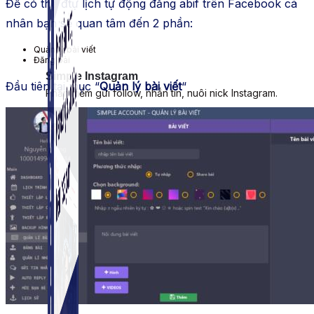
Để có thể đtự lịch tự động đăng abif trên Facebook cá
nhân bạn sẽ quan tâm đến 2 phần:
Quản lý bài viết
Đăng bài
Simple Instagram
Đầu tiên tại mục “
Quản lý bài viết
“
Phần mềm gửi follow, nhắn tin, nuôi nick Instagram.