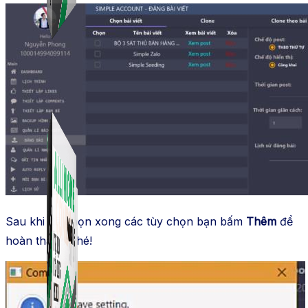
Simple Replay
App ghi hình tự động quy trình đóng gói hàng hoá
Shopee, Lazada, Tiktokshop
Combo ATP Mobile
Combo phần mềm mềm Marketing dành cho điện
thoại.
Sau khi đã chọn xong các tùy chọn bạn bấm
Thêm
để
hoàn thành nhé!