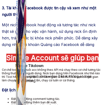
3. Tài khoản Facebook được tin cậy và xem như một
người thật
Một nick Facebook hoạt động và tương tác như nick
thật sẽ giúp cho việc vận hành, sử dụng nick ổn định
hơn, tránh việc bị khóa nick phiền phức. Dễ dàng xây
dựng nhiều tài khoản Quảng cáo Facebook dễ dàng
Simple Account sẽ giúp bạn
Simple Tikdown
Cơ chế tool chạy nuôi acc không theo API mà chạy theo cơ chế tương tác
thông thường của người dùng. Nick bạn dùng trên Facebook như thế nào
Công cụ giúp bạn tải video Tiktok không có logo
thì Tool hoạt động như thế… Chỉ đơn giản là nó AUTO & bạn có thời gian
làm chuyện khác Setup 1 lần, chạy cả tuần or cả tháng.
nhanh chóng.
Đặt lịch
Đặt lịch tự động comment tương tác.
Đặt lịch tự động thêm bạn đề xuất.