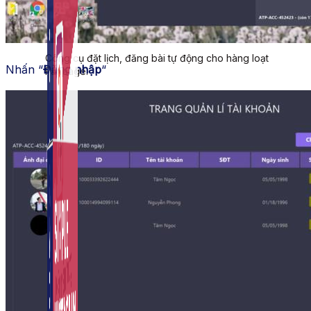
Auto Viral Content
Công cụ đặt lịch, đăng bài tự động cho hàng loạt
Nhấn “
Đăng nhập
“
Fanpage.