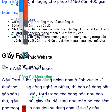
Định lượng:
Định lượng cho phép từ 190 đến 400 gsm.
Bảng Giá
Điểm mạnh:
Thanh Toán
Có độ dày, xốp, hơi láng mịn, có độ bóng tốt.
Sở hữu độ bám mực vừa đủ.
Nhờ các
điểm tốt
trên mà các mẫu túi giấy đẹp
dùng
chất liệu Bristol
thường rất
xinh đẹp
, mang
thành quả
thẩm mỹ cao.
Kiến Thức Marketing
Chính vì vây túi giấy Bristol
thường được
sử dụng
chúng trong các
ngành hàng đắt tiền như : Điện thoại, thời trang
hàng hiệu
, mỹ phẩm,
…
Giấy Ford
Kiến Thức Website
309 bài viết
Công Cụ Marketing
Giấy Ford là loại giấy
dùng
nhiều nhất ở lĩnh vực in kĩ
thuật số. Trong công nghệ in offset, thì bạn
dễ dàng
bắt
gặp
sản phẩm
giấy ford trong các
hàng hóa
như bao
1,066 bài viết
thư, giấy ghi chú, giấy tiêu đề. H
ầu như
toàn bộ
các tiệm
photocopy
hiện nay
đều
sử dụng
chất liệu giấy này.