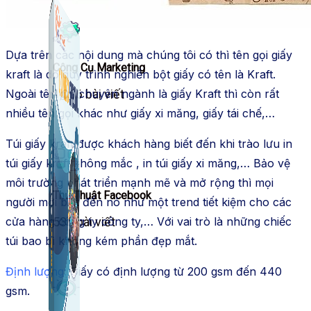
Dựa trên các
nội dung
mà chúng tôi có thì tên gọi giấy
Công Cụ Marketing
kraft
là do
quy trình
nghiền bột giấy có tên là Kraft.
Ngoài tên gọi
chuyên ngành
là giấy Kraft thì còn rất
1,066 bài viết
nhiều tên gọi
khác như giấy xi măng, giấy tái chế,…
Túi giấy kraft
được
khách hàng biết đến
khi trào lưu
in
túi giấy kraft
không mắc
, in túi giấy xi măng,… Bảo vệ
môi trường
phát triển
mạnh mẽ
và mở rộng thì mọi
Thủ Thuật Facebook
người mới
biết đến
nó như một
trend
tiết kiệm cho các
cửa hàng
công ty
công ty
,… Với
vai trò
là những chiếc
536 bài viết
túi bao bì không kém phần
đẹp mắt
.
Định lượng:
Giấy có định lượng từ 200 gsm đến 440
gsm.