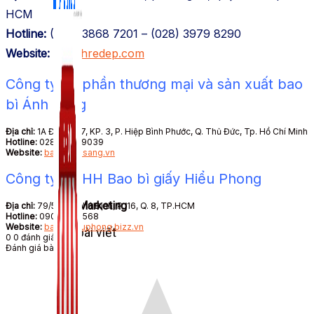
HCM
Hotline:
(028) 3868 7201 – (028) 3979 8290
Website:
nhanhredep.com
Công ty cổ phần thương mại và sản xuất bao
bì Ánh Sáng
Địa chỉ:
1A Đường 17, KP. 3, P. Hiệp Bình Phước, Q. Thủ Đức, Tp. Hồ Chí Minh
Hotline:
028 6284 9039
Website:
baobianhsang.vn
Công ty TNHH Bao bì giấy Hiểu Phong
Zalo Marketing
Địa chỉ:
79/51/113 Phú Định, P. 16, Q. 8, TP.HCM
Hotline:
0909 906 568
Website:
baobihieuphong.bizz.vn
104 bài viết
0
0
đánh giá
Đánh giá bài viết
New