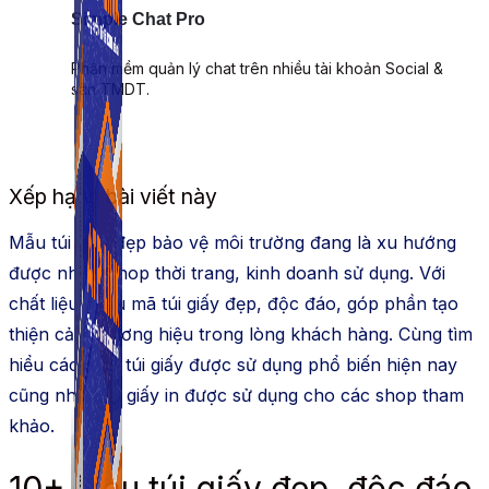
Simple Chat Pro
Phần mềm quản lý chat trên nhiều tài khoản Social &
sàn TMDT.
Xếp hạng bài viết này
Mẫu túi giấy đẹp bảo vệ môi trường đang là xu hướng
được nhiều shop thời trang, kinh doanh sử dụng. Với
chất liệu, mẫu mã túi giấy đẹp, độc đáo, góp phần tạo
thiện cảm thương hiệu trong lòng khách hàng. Cùng tìm
hiểu các mẫu túi giấy được sử dụng phổ biến hiện nay
cũng như loại giấy in được sử dụng cho các shop tham
khảo.
10+ Mẫu túi giấy đẹp, độc đáo