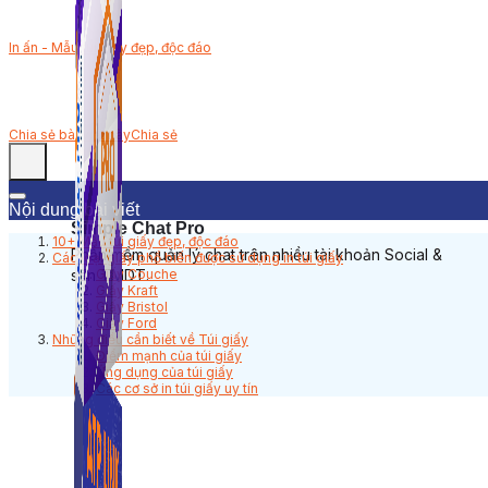
In ấn - Mẫu túi giấy đẹp, độc đáo
Chia sẻ bài viết này
Chia sẻ
Nội dung bài viết
Simple Chat Pro
10+ Mẫu túi giấy đẹp, độc đáo
Phần mềm quản lý chat trên nhiều tài khoản Social &
Các loại giấy phổ biến được sử dụng in túi giấy
sàn TMDT.
Giấy Couche
Giấy Kraft
Giấy Bristol
Giấy Ford
Những điều cần biết về Túi giấy
Điểm mạnh của túi giấy
Ứng dụng của túi giấy
Các cơ sở in túi giấy uy tín