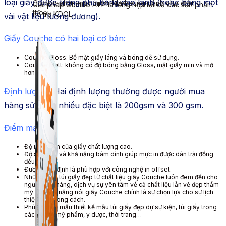
loại giấy được tráng phủ bằng cao lanh (hoặc bằng
một
Combo phần mềm mềm Marketing dành cho điện
Giải pháp Combo ATP là tổng hợp tất cả các sản phẩm
thoại.
hỗ trợ KDOL.
vài
vật liệu tương đương).
Giấy Couche có hai loại cơ bản:
Couche Gloss: Bề mặt giấy láng và bóng dễ sử dụng.
Couche Matt: không có độ bóng bằng Gloss, mặt giấy mịn và mờ
hơn.
Định lượng :
Hai định lượng
thường được
người mua
hàng
sử dụng
nhiều
đặc biệt là
200gsm và 300 gsm.
Điểm mạnh
:
Độ nhẵn mịn của giấy chất lượng cao.
Độ sáng tốt và
khả năng
bám dính giúp mực in được dàn trải đồng
đều.
Được nhận định là
phù hợp
với công nghệ in offset.
Những mẫu túi giấy đẹp từ chất liệu giấy Couche luôn
đem đến
cho
người mua hàng, dịch vụ
sự yên tâm về cả chất liệu lẫn vẻ đẹp thẩm
mỹ. C
ó khả năng
nói giấy Couche chính là sự
chọn lựa
cho sự
lịch
thiệp
và
phong cách
.
Phù hợp
với mẫu thiết kế mẫu túi giấy đẹp dự sự kiện, túi giấy trong
các ngành mỹ phẩm, y dược, thời trang…