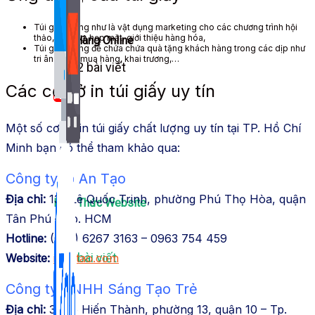
Túi giấy
dùng
như là vật dụng
marketing
cho các chương trình hội
thảo, hội chợ, họp mặt, giới thiệu
hàng hóa
,
Bán Hàng Online
Túi giấy
dùng
để chứa chứa quà tặng
khách hàng
trong các dịp như
tri ân
người mua hàng
, khai trương,…
2,632 bài viết
Các cơ sở in túi giấy uy tín
New
Một số cơ sở in túi giấy chất lượng uy tín tại TP. Hồ Chí
Minh bạn có thể tham khảo qua:
Công ty In An Tạo
Địa chỉ:
133 Lê Quốc Trinh, phường Phú Thọ Hòa, quận
Kiến Thức Website
Tân Phú – Tp. HCM
Hotline:
(028) 6267 3163 – 0963 754 459
309 bài viết
Website:
inantao.com
Công ty TNHH Sáng Tạo Trẻ
Địa chỉ:
31 Tô Hiến Thành, phường 13, quận 10 – Tp.