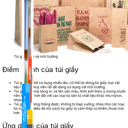
1,422 bài viết
Túi giấy bảo vệ môi trường
Điểm mạnh
của túi giấy
Túi giấy
có thể sử dụng
nhiều lần,
có thể
tái
dùng
,túi giấy loại vật
liệu tự phân hủy nên rất
dễ dàng sử dụng
với môi trường.
Túi giấy
có khả năng
in, vẻ lên
sắc màu
, hình ảnh theo ý
mong muốn
nên bắt mắt hơn
đối với
các loại
túi làm từ chất liệu khác như nylon,
nhựa, vải…
Túi giấy tự đứng thẳng được, không bị bẹp xuống, nhàu như
các loại
túi nylon,
Vì điều đó
khi xách túi giấy ta
cảm thấy tự nhiên
,
thoải mái
hơn
.
Ứng dụng
của túi giấy