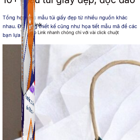
Tổng hợp các mẫu túi giấy đẹp từ nhiều nguồn khác
ATP Link
nhau. Đa dạng thiết kế cũng như họa tiết mẫu mã để các
Tạo Bio Link nhanh chóng chỉ với vài click chuột
bạn lựa chọn.
ATP Link
Tạo Bio Link nhanh chóng chỉ với vài click chuột