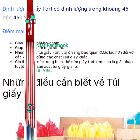
Định lượng:
giấy Fort có định lượng trong khoảng 45
đến 450 gsm.
Điểm mạnh:
Giấy có bề mặt hơi nhám.
Thủ Thuật Facebook
Giúp đỡ
độ bám mực
rất tốt
.
Những chiếc túi giấy Fort ít bị ố vàng bảo quản được lâu hơn
đối với
các kiểu
túi
dùng
các chất liệu giấy khác.
Giá thành
ở mức trung bình.
thế nên
giấy fort
xem
như là
giải pháp
tuyệt vời
để sản xuất túi giấy
giá rẻ
.
536 bài viết
Những điều cần biết về Túi
giấy
Kiếm Tiền MMO