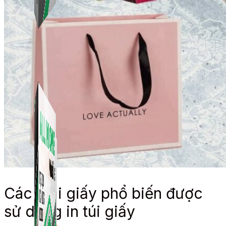
Simple Replay
App ghi hình tự động quy trình đóng gói hàng hoá
Shopee, Lazada, Tiktokshop
Combo ATP Mobile
Combo phần mềm mềm Marketing dành cho điện
thoại.
Các loại giấy phổ biến được
sử dụng in túi giấy