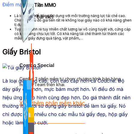
Điểm mạnh
:
Kiếm Tiền MMO
Là loại giấy
dễ dàng sử dụng
với môi trường
năng lực
tái chế cao.
1,422 bài viết
Chính v
ì điều đó
giá tiền
rất rẻ không loại giấy nào
có khả năng
ghen
tị
được.
Tuy
giá thành
rẻ
tuy nhiên
chất lượng lại vô cùng
tuyệt vời
, cứng cáp
có khả năng
chịu lực tốt. C
ó khả năng
tái chế thành túi thành các
mẫu túi giấy đựng quà tặng, vật phẩm,…
Giấy Bristol
Combo Special
Combo 3 phần mềm tự chọn: chương trình bán hàng
Là loại giấy cao cấp, còn cao cấp hơn cả Couche. Độ
mà ATPTeam triển khai.
dày giấy cao hơn, mực bám
mượt hơn.
Vì điều đó
mà
hiệu ứng chụp hình
cũng đẹp
hơn. Do
giá thành
đắt nên
Xem thêm phần mềm khác
thường ít
người sử dụng
giấy bristol để làm túi giấy. Nó
chỉ được
app
nhiều cho các mẫu túi giấy đẹp, hộp giấy
Xem thêm phần mềm khác
hoặc làm thiệp cưới.