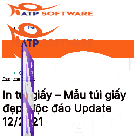
Sản Phẩm
Sản Phẩm
Trang chủ
Tin Tức
In túi giấy – Mẫu túi giấy
đẹp, độc đáo Update
12/2021