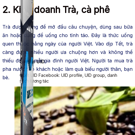
2. Kinh doanh Trà, cà phê
Trà được dùng để mở đầu câu chuyện, dùng sau bữa
ăn hoặc dùng để uống cho tỉnh táo. Đây là thức uống
quen thuộc hằng ngày của người Việt. Vào dịp Tết, trà
càng được nhiều người ưa chuộng hơn và không thể
thiếu đối với mỗi gia đình người Việt. Người ta mua trà
Simple UID
pha nước tiếp khách hoặc làm quà biếu người thân, bạn
Quét UID Facebook: UID profile, UID group, danh
bè.
sách tương tác