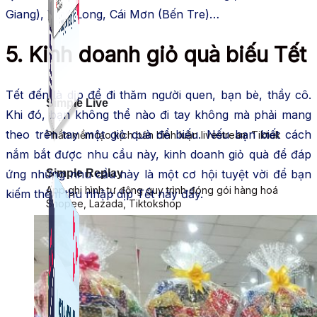
Giang), Vĩnh Long, Cái Mơn (Bến Tre)…
5. Kinh doanh giỏ quà biếu Tết
Tết đến là dịp để đi thăm người quen, bạn bè, thầy cô.
Simple Live
Khi đó, bạn không thể nào đi tay không mà phải mang
theo trên tay một giỏ quà để biếu. Nếu bạn biết cách
Phần mềm tạo kịch bản bình luận livestream Tiktok
nắm bắt được nhu cầu này, kinh doanh giỏ quà để đáp
Simple Replay
ứng những nhu cầu này là một cơ hội tuyệt vời để bạn
App ghi hình tự động quy trình đóng gói hàng hoá
kiếm thêm thu nhập dịp Tết này đấy.
Shopee, Lazada, Tiktokshop