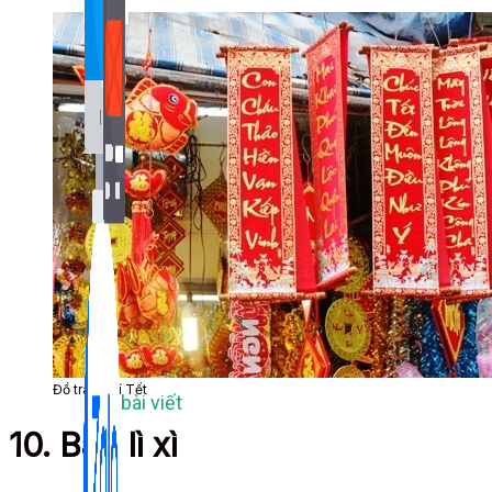
Bán Hàng Online
2,632 bài viết
New
Kiến Thức Website
Đồ trang trí Tết
309 bài viết
10. Bao lì xì