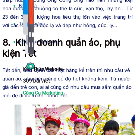
Bảng Giá
hoa được ưa chuộng có thể là cúc, vạn thọ, lay ơn… Từ
23 đến 30/12, lượng hoa tiêu thụ lớn vào việc trang trí
Thanh Toán
với các loại hoa độc lạ và đẹp như hồng, cúc, ly…
8. Kinh doanh quần áo, phụ
Kiến Thức Marketing
kiện Tết
Kiến Thức Website
Tết đến, bên cạnh các mặt hàng kể trên thì nhu cầu về
quần áo, phụ kiện cũng có độ hot không kém. Từ người
309 bài viết
già đến trẻ con, ai ai cũng có nhu cầu mua sắm quần áo
Công Cụ Marketing
mới để đi du xuân, chúc Tết.
1,066 bài viết