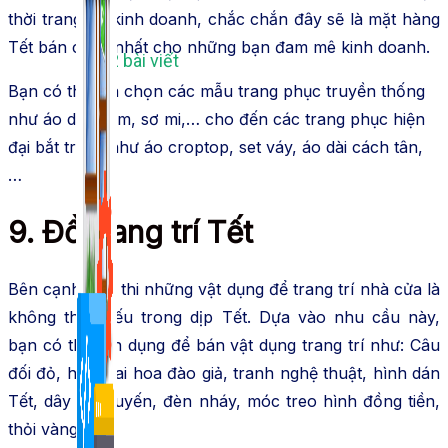
thời trang để kinh doanh, chắc chắn đây sẽ là mặt hàng
Tết bán chạy nhất cho những bạn đam mê kinh doanh.
1,422 bài viết
Bạn có thể lựa chọn các mẫu trang phục truyền thống
như áo dài, đầm, sơ mi,… cho đến các trang phục hiện
đại bắt trend như áo croptop, set váy, áo dài cách tân,
…
9. Đồ trang trí Tết
Bên cạnh hoa thi những vật dụng để trang trí nhà cửa là
không thể thiếu trong dịp Tết. Dựa vào nhu cầu này,
bạn có thể tận dụng để bán vật dụng trang trí như: Câu
đối đỏ, hoa mai hoa đào giả, tranh nghệ thuật, hình dán
Tết, dây kim tuyến, đèn nháy, móc treo hình đồng tiền,
thỏi vàng,…