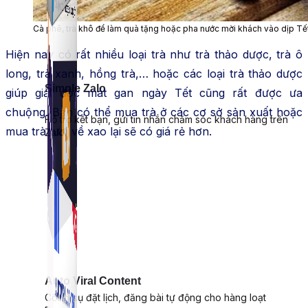
Cà phê, trà khô để làm quà tặng hoặc pha nước mời khách vào dịp Tế
Hiện nay có rất nhiều loại trà như trà thảo dược, trà ô
long, trà xanh, hồng trà,… hoặc các loại trà thảo dược
Simple Zalo
giúp giải độc mát gan ngày Tết cũng rất được ưa
chuộng. Bạn có thể mua trà ở các cơ sở sản xuất hoặc
Hỗ trợ kết bạn, gửi tin nhắn chăm sóc khách hàng trên
mua trà tươi về xao lại sẽ có giá rẻ hơn.
Zalo.
Auto Viral Content
Công cụ đặt lịch, đăng bài tự động cho hàng loạt