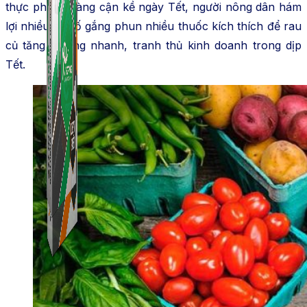
thực phẩm. Càng cận kề ngày Tết, người nông dân hám
lợi nhiều sẽ cố gắng phun nhiều thuốc kích thích để rau
củ tăng trưởng nhanh, tranh thủ kinh doanh trong dịp
Tết.
Combo ATP Mobile
Combo ATP