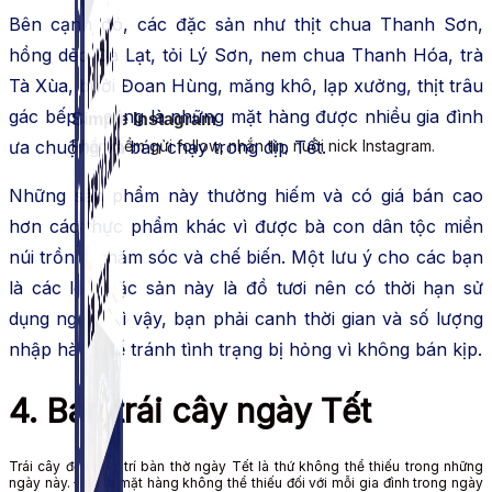
Bên cạnh đó, các đặc sản như thịt chua Thanh Sơn,
hồng dẻo Đà Lạt, tỏi Lý Sơn, nem chua Thanh Hóa, trà
Tà Xùa, bưởi Đoan Hùng, măng khô, lạp xưởng, thịt trâu
gác bếp,… cũng là những mặt hàng được nhiều gia đình
Simple Instagram
ưa chuộng và bán chạy trong dịp Tết.
Phần mềm gửi follow, nhắn tin, nuôi nick Instagram.
Những sản phẩm này thường hiếm và có giá bán cao
hơn các thực phẩm khác vì được bà con dân tộc miền
núi trồng, chăm sóc và chế biến. Một lưu ý cho các bạn
là các loại đặc sản này là đồ tươi nên có thời hạn sử
dụng ngắn. Vì vậy, bạn phải canh thời gian và số lượng
nhập hàng để tránh tình trạng bị hỏng vì không bán kịp.
4. Bán trái cây ngày Tết
Trái cây để trang trí bàn thờ ngày Tết là thứ không thể thiếu trong những
ngày này. Đây là mặt hàng không thể thiếu đối với mỗi gia đình trong ngày