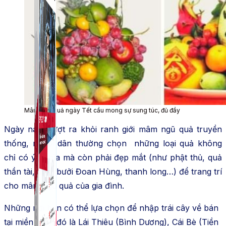
Mâm ngũ quả ngày Tết cầu mong sự sung túc, đủ đầy
Ngày nay, vượt ra khỏi ranh giới mâm ngũ quả truyền
thống, người dân thường chọn những loại quả không
chỉ có ý nghĩa mà còn phải đẹp mắt (như phật thủ, quả
thần tài, dứa, bưởi Đoan Hùng, thanh long…) để trang trí
cho mâm ngũ quả của gia đình.
Những nơi bạn có thể lựa chọn để nhập trái cây về bán
tại miền Nam đó là Lái Thiêu (Bình Dương), Cái Bè (Tiền