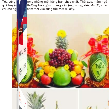
Tết, cũng là một trong những mặt hàng bán chạy nhất. Thời xưa, mâm ngũ
quả truyền thống thường bao gồm: mãng cầu (na), sung, dừa, đu đủ, xoài
với ước nguyện là năm mới vừa sung túc, vừa đủ đầy.
Simple Instagram
Phần mềm gửi follow, nhắn tin, nuôi nick Instagram.
Simple Live
Phần mềm tạo kịch bản bình luận livestream Tiktok