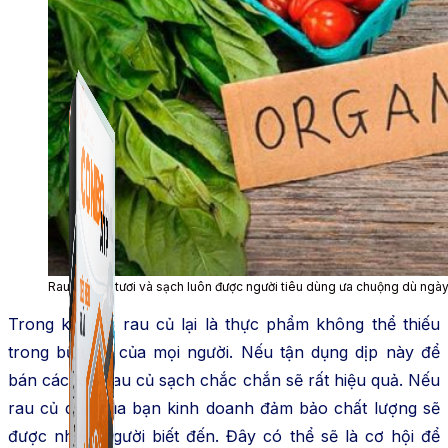
Combo phần mềm mềm Marketing dành cho điện
Giải pháp Combo ATP là tổng hợp tất cả các sản phẩm
thoại.
hỗ trợ KDOL.
Rau củ quả tươi và sạch luôn được người tiêu dùng ưa chuộng dù ngà
Trong khi đó, rau củ lại là thực phẩm không thể thiếu
trong bữa ăn của mọi người. Nếu tận dụng dịp này để
bán các loại rau củ sạch chắc chắn sẽ rất hiệu quả. Nếu
rau củ quả của bạn kinh doanh đảm bảo chất lượng sẽ
được nhiều người biết đến. Đây có thể sẽ là cơ hội để