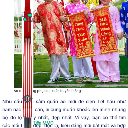
Thủ Thuật Facebook
536 bài viết
Áo dài – trang phục du xuân truyền thống
Nhu cầu mua sắm quần áo mới để diện Tết hầu như
năm nào cũng cần, ai cũng muốn khoác lên mình những
bộ đồ lộng lẫy nhất, đẹp nhất. Vì vậy, bạn có thể tìm
Kiếm Tiền MMO
các mối hàng đẹp, độc lạ, kiểu dáng mới bắt mắt và hợp