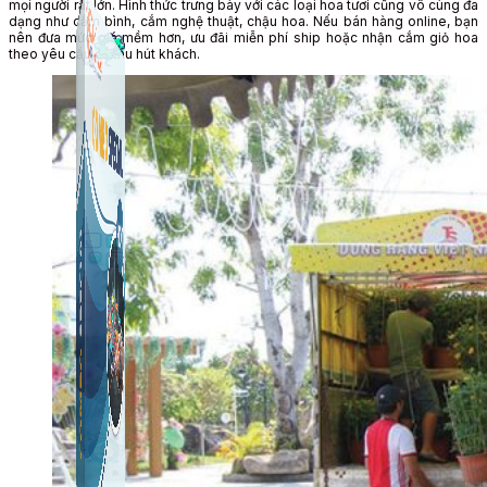
mọi người rất lớn. Hình thức trưng bày với các loại hoa tươi cũng vô cùng đa
dạng như cắm bình, cắm nghệ thuật, chậu hoa. Nếu bán hàng online, bạn
nên đưa mức giá mềm hơn, ưu đãi miễn phí ship hoặc nhận cắm giỏ hoa
theo yêu cầu để thu hút khách.
Công Cụ Marketing
1,066 bài viết
Thủ Thuật Facebook
536 bài viết