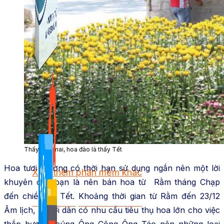
Kiếm Tiền MMO
1,422 bài viết
Combo Special
Combo 3 phần mềm tự chọn: chương trình bán hàng
mà ATPTeam triển khai.
Thấy hoa mai, hoa đào là thấy Tết
Hoa tươi thường có thời hạn sử dụng ngắn nên một lời
Xem thêm phần mềm khác
khuyên cho bạn là nên bán hoa từ Rằm tháng Chạp
đến chiều 30 Tết. Khoảng thời gian từ Rằm đến 23/12
Xem thêm phần mềm khác
Âm lịch, người dân có nhu cầu tiêu thụ hoa lớn cho việc
thắp hương, cúng Ông Công Ông Táo nên những loại