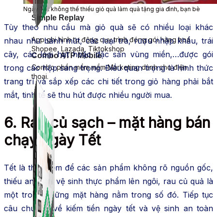
Ngày Tết không thể thiếu giỏ quà làm quà tặng gia đình, bạn bè
Simple Replay
Tùy theo nhu cầu mà giỏ quà sẽ có nhiều loại khác
App ghi hình tự động quy trình đóng gói hàng hoá
nhau như bánh mứt, các loại trà, rượu nhập khẩu, trái
Shopee, Lazada, Tiktokshop
cây, các loại hạt hoặc đặc sản vùng miền,…được gói
Combo ATP Mobile
Combo phần mềm mềm Marketing dành cho điện
trong các hộp sang trọng. Điều quan trọng là hình thức
thoại.
trang trí và sắp xếp các chi tiết trong giỏ hàng phải bắt
mắt, tinh tế sẽ thu hút được nhiều người mua.
6. Rau củ sạch – mặt hàng bán
chạy ngày Tết
Tết là thời điểm để các sản phẩm không rõ nguồn gốc,
thiếu an toàn vệ sinh thực phẩm lên ngôi, rau củ quả là
một trong những mặt hàng nằm trong số đó. Tiếp tục
câu chuyện về kiếm tiền ngày tết và vệ sinh an toàn