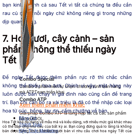
bạn kinh doanh cả sau Tết vì tất cả chúng ta đều cần
rau củ sạch mỗi ngày chứ không riêng gì trong những
dịp quan trọng.
7. Hoa tươi, cây cảnh – sản
phẩm không thể thiếu ngày
Tết
Để ngày Tết được thêm phần rực rỡ thì chắc chắn
Combo Special
không thể thiếu hoa tươi. Chính vì vậy, mặt hàng này
Combo 3 phần mềm tự chọn: chương trình bán hàng
mà ATPTeam triển khai.
luôn được bán chạy vì gia đình nào cũng cần để trang
Combo ATP
trí. Bạn chỉ cần bỏ ra vài triệu là đã có thể nhập các loại
Xem thêm phần mềm khác
hoa từ cúc, hồng, lay ơn, cẩm chướng về bán.
Xem thêm phần mềm khác
Giải pháp Combo ATP là tổng hợp tất cả các sản phẩm
Bảng Giá
hỗ trợ KDOL.
Hoa Tết khá đa dạng về mẫu mã và kiểu dáng, với nhiều mức giá khác nhau
Thanh Toán
có thể đáp ứng nhu cầu của bất kỳ ai. Bạn cũng đừng quá lo lắng là không
Kiến Thức Marketing
bán được hàng khi có nhiều người bán vì nhu cầu chơi hoa ngày Tết của