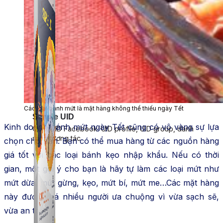
Các loại bánh mứt là mặt hàng không thể thiếu ngày Tết
Simple UID
Kinh doanh bánh mứt ngày Tết cũng có vô vàng sự lựa
Quét UID Facebook: UID profile, UID group, danh
sách tương tác
chọn cho bạn. Bạn có thể mua hàng từ các nguồn hàng
giá tốt với các loại bánh kẹo nhập khẩu. Nếu có thời
gian, một gợi ý cho bạn là hãy tự làm các loại mứt như
mứt dừa, mứt gừng, kẹo, mứt bí, mứt me…Các mặt hàng
này được khá nhiều người ưa chuộng vì vừa sạch sẽ,
vừa an toàn.