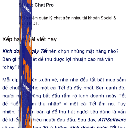
Simple Chat Pro
Phần mềm quản lý chat trên nhiều tài khoản Social &
sàn TMDT.
Xếp hạng bài viết này
Kinh doanh ngày Tết
nên chọn những mặt hàng nào?
Bán gì ngày Tết để thu được lợi nhuận cao mà vẫn
“cháy” hàng?
Mỗi dịp Tết đến xuân về, nhà nhà đều tất bật mua sắm
để chuẩn bị cho một cái Tết đủ đầy nhất. Bên cạnh đó,
người người cũng bắt đầu rầm rộ kinh doanh ngày Tết
để “kiếm thêm thu nhập” vì một cái Tết ấm no. Tuy
nhiên, Tết nên bán gì để thu hút người tiêu dùng là vấn
đề khiến rất nhiều người đau đầu. Sau đây,
ATPSoftware
sẽ gợi ý cho bạn 10 ý tưởng
kinh doanh ngày Tết
thu