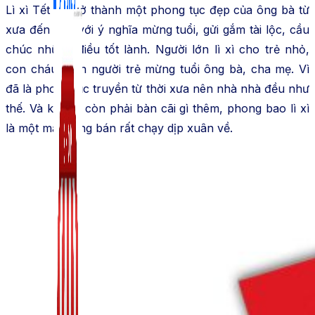
Lì xì Tết đã trở thành một phong tục đẹp của ông bà từ
xưa đến nay với ý nghĩa mừng tuổi, gửi gắm tài lộc, cầu
chúc những điều tốt lành. Người lớn lì xì cho trẻ nhỏ,
con cháu. Còn người trẻ mừng tuổi ông bà, cha mẹ. Vì
đã là phong tục truyền từ thời xưa nên nhà nhà đều như
thế. Và không còn phải bàn cãi gì thêm, phong bao lì xì
là một mặt hàng bán rất chạy dịp xuân về.
Zalo Marketing
104 bài viết
New