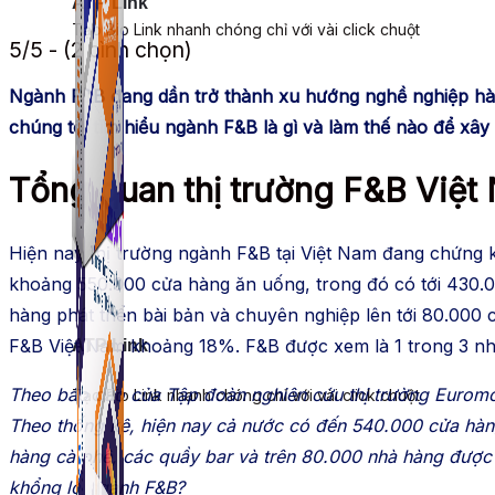
ATP Link
Tạo Bio Link nhanh chóng chỉ với vài click chuột
5/5 - (2 bình chọn)
Ngành F&B đang dần trở thành xu hướng nghề nghiệp hàng
chúng tôi tìm hiểu ngành F&B là gì và làm thế nào để xây
Tổng quan thị trường F&B Việt
Hiện nay thị trường ngành F&B tại Việt Nam đang chứng k
khoảng 550.000 cửa hàng ăn uống, trong đó có tới 430.
hàng phát triển bài bản và chuyên nghiệp lên tới 80.000
F&B Việt Nam khoảng 18%. F&B được xem là 1 trong 3 nhó
ATP Link
Theo báo cáo của Tập đoàn nghiên cứu thị trường Euromon
Tạo Bio Link nhanh chóng chỉ với vài click chuột
Theo thống kê, hiện nay cả nước có đến 540.000 cửa hà
hàng cà phê, các quầy bar và trên 80.000 nhà hàng được 
khổng lồ ngành F&B?