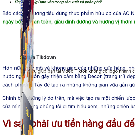
Ứng dụng Big Data vào trong sản xuất và phân phối
Báo cáo xu hướng tiêu dùng thực phẩm hữu cơ của AC Ni
ngày bởi tính an toàn, giàu dinh dưỡng và hương vị thơm 
Simple Tikdown
Hơn nữa, quy mô và không gian của những cửa hàng, nhà
Công cụ giúp bạn tải video Tiktok không có logo nhanh 
nước ngoài luôn gây thiện cảm bằng Decor (trang trí) đẹp
cách phương Tây để tạo ra những không gian vừa gần gũi
Chính bởi những lý do trên, mà việc tạo ra một chiến lượ
của mình. Cùng chúng tôi đi tìm hiểu xem, những chiến lư
Vì sao phải ưu tiền hàng đầu đ