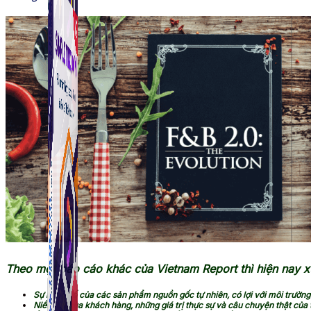
Simple Tikdown
Công cụ giúp bạn tải video Tiktok không có logo nhanh 
Theo một báo cáo khác của Vietnam Report thì hiện nay xu
Sự bùng nổ của các sản phẩm nguồn gốc tự nhiên, có lợi với môi trường
Niềm tin của khách hàng, những giá trị thực sự và câu chuyện thật của