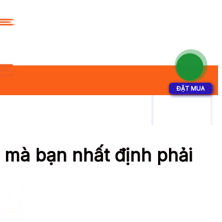
ĐẶT MUA
ĐẶT MUA
 mà bạn nhất định phải