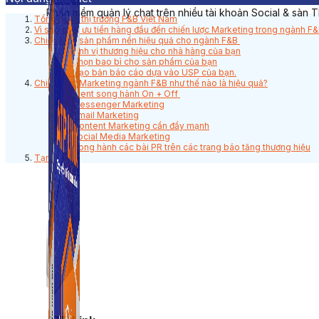
Phần mềm quản lý chat trên nhiều tài khoản Social & sàn 
Tổng quan thị trường F&B Việt Nam
Vì sao phải ưu tiền hàng đầu đến chiến lược Marketing trong ngành F
Chiến lược sản phẩm nền hiệu quả cho ngành F&B
1. Định vị thương hiệu cho nhà hàng của bạn
2. Chọn bao bì cho sản phẩm của bạn
3. Tạo bản báo cáo dựa vào USP của bạn.
Chiến lược Marketing ngành F&B như thế nào là hiệu quả?
1. Event song hành On + Off
2. Messenger Marketing
3. Email Marketing
4. Content Marketing cần đẩy mạnh
5. Social Media Marketing
6. Song hành các bài PR trên các trang báo tăng thương hiệu
Tạm kết