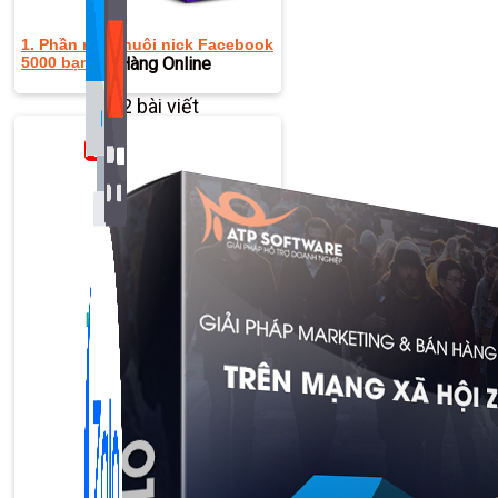
1. Phần mềm nuôi nick Facebook
5000 bạn bè
Bán Hàng Online
2,632 bài viết
New
Kiến Thức Website
309 bài viết