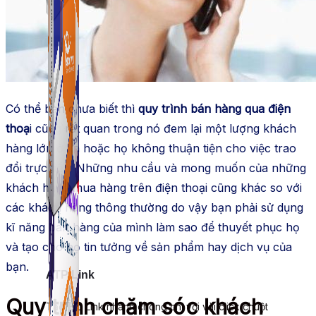
ATP Link
Tạo Bio Link nhanh chóng chỉ với vài click chuột
Có thể bạn chưa biết thì
quy trình bán hàng qua điện
thoạ
i cũng rất quan trong nó đem lại một lượng khách
hàng lớn ở xa hoặc họ không thuận tiện cho việc trao
đổi trực tiếp. Những nhu cầu và mong muốn của những
khách hàng mua hàng trên điện thoại cũng khác so với
các khách hàng thông thường do vậy bạn phải sử dụng
kĩ năng bán hàng của mình làm sao để thuyết phục họ
và tạo cho họ tin tưởng về sản phẩm hay dịch vụ của
bạn.
ATP Link
Quy trình chăm sóc khách
Tạo Bio Link nhanh chóng chỉ với vài click chuột