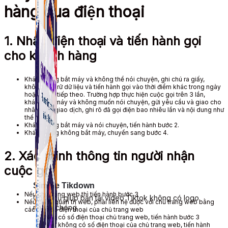
hàng qua điện thoại
1. Nhấc điện thoại và tiến hành gọi
cho khách hàng
Khách hàng bắt máy và không thể nói chuyện, ghi chú ra giấy,
không lưu trữ dữ liệu và tiến hành gọi vào thời điểm khác trong ngày
hoặc ngày tiếp theo. Trường hợp thực hiện cuộc gọi trên 3 lần,
khách bắt máy và không muốn nói chuyện, gửi yêu cầu và giao cho
nhân viên giao dịch, ghi rõ đã gọi điện bao nhiêu lần và nội dung như
thế nào.
Khách hàng bắt máy và nói chuyện, tiến hành bước 2.
Khách hàng không bắt máy, chuyển sang bước 4.
2. Xác minh thông tin người nhận
cuộc gọi
Simple Tikdown
Nếu chủ trang web thì tiến hành bước 3
Công cụ giúp bạn tải video Tiktok không có logo
Nếu chỉ là quản trị web, phải liên hệ được với chủ trang web bằng
nhanh chóng.
cách xin số điện thoại của chủ trang web
Nếu có số điện thoại chủ trang web, tiến hành bước 3
Nếu không có số điện thoại của chủ trang web, tiến hành