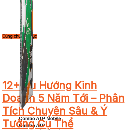
Cùng chuyên mục
12+ Xu Hướng Kinh
Doanh 5 Năm Tới – Phân
Tích Chuyên Sâu & Ý
Combo ATP Mobile
Tưởng Cụ Thể
Combo ATP