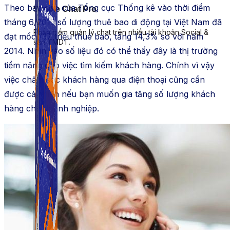
Theo báo cáo của Tổng cục Thống kê vào thời điểm
Simple Chat Pro
tháng 6/2015 số lượng thuê bao di động tại Việt Nam đã
Phần mềm quản lý chat trên nhiều tài khoản Social &
đạt mốc 137 triệu thuê bao, tăng 14,3% so với năm
sàn TMDT.
2014. Nhìn vào số liệu đó có thể thấy đây là thị trường
tiềm năng cho việc tìm kiếm khách hàng. Chính vì vậy
việc chăm sóc khách hàng qua điện thoại cũng cần
được cải thiện nếu bạn muốn gia tăng số lượng khách
hàng cho doanh nghiệp.