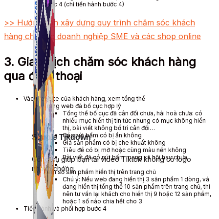
bước 4 (chỉ tiến hành bước 4)
>> Hướng dẫn xây dựng quy trình chăm sóc khách
hàng cho các doanh nghiệp SME và các shop online
3. Giao dịch chăm sóc khách hàng
qua điện thoại
Vào website của khách hàng, xem tổng thể
Trang web đã bố cục hợp lý
Tổng thể bố cục đã cân đối chưa, hài hoà chưa: có
nhiều mục hiển thị tin tức nhưng có mục không hiển
thị, bài viết không bố trí cân đối…
Các nút bấm có bị ẩn không
Simple Tikdown
Giá sản phẩm có bị che khuất không
Tiêu đề có bị mờ hoặc cùng màu nền không
Bài viết đã có nút bấm mạng xã hội hay chưa
Công cụ giúp bạn tải video Tiktok không có logo
…
nhanh chóng.
Xem số sản phẩm hiển thị trên trang chủ
Chú ý: Nếu web đang hiển thị 3 sản phẩm 1 dòng, và
đang hiển thị tổng thể 10 sản phẩm trên trang chủ, thì
nên tư vấn lại khách cho hiển thị 9 hoặc 12 sản phẩm,
hoặc 1 số nào chia hết cho 3
Tiến hành và phối hợp bước 4