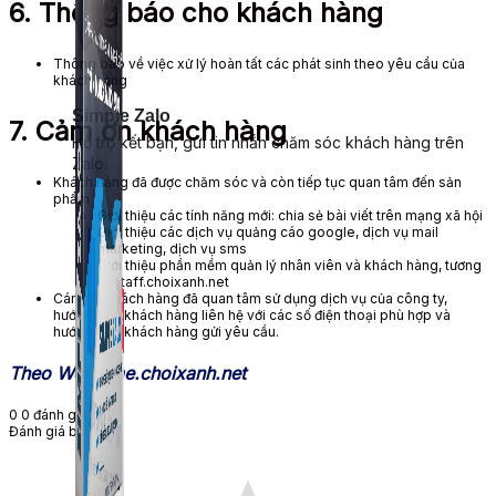
6. Thông báo cho khách hàng
Thông báo về việc xử lý hoàn tất các phát sinh theo yêu cẩu của
khách hàng
Simple Zalo
7. Cảm ơn khách hàng
Hỗ trợ kết bạn, gửi tin nhắn chăm sóc khách hàng trên
Zalo.
Khách hàng đã được chăm sóc và còn tiếp tục quan tâm đến sản
phẩm
Giới thiệu các tính năng mới: chia sẻ bài viết trên mạng xã hội
Giới thiệu các dịch vụ quảng cáo google, dịch vụ mail
marketing, dịch vụ sms
Giới thiệu phần mềm quản lý nhân viên và khách hàng, tương
tự staff.choixanh.net
Cám ơn khách hàng đã quan tâm sử dụng dịch vụ của công ty,
hướng dẫn khách hàng liên hệ với các số điện thoại phù hợp và
hướng dẫn khách hàng gửi yêu cầu.
Theo Welcome.choixanh.net
0
0
đánh giá
Đánh giá bài viết