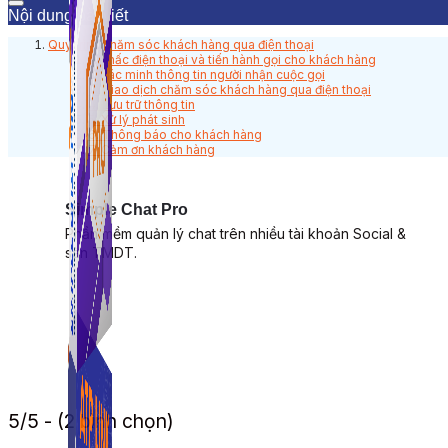
Nội dung bài viết
Quy trình chăm sóc khách hàng qua điện thoại
1. Nhấc điện thoại và tiến hành gọi cho khách hàng
2. Xác minh thông tin người nhận cuộc gọi
3. Giao dịch chăm sóc khách hàng qua điện thoại
4. Lưu trữ thông tin
5. Xử lý phát sinh
6. Thông báo cho khách hàng
7. Cảm ơn khách hàng
Simple Chat Pro
Phần mềm quản lý chat trên nhiều tài khoản Social &
sàn TMDT.
5/5 - (2 bình chọn)