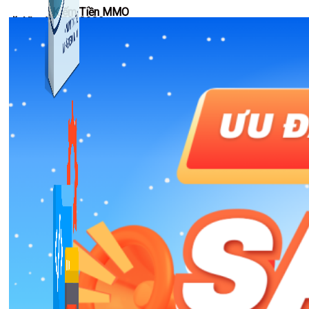
Kiếm Tiền MMO
🎉 Ưu đãi Tết 2026
1,422 bài viết
Combo Special
Combo 3 phần mềm tự chọn: chương trình bán hàng
mà ATPTeam triển khai.
Xem thêm phần mềm khác
Xem thêm phần mềm khác