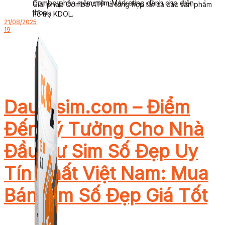
Combo phần mềm mềm Marketing dành cho điện
Giải pháp Combo ATP là tổng hợp tất cả các sản phẩm
thoại.
hỗ trợ KDOL.
21/08/2025
19
Dautusim.com – Điểm
Đến Lý Tưởng Cho Nhà
Đầu Tư Sim Số Đẹp Uy
Tín Nhất Việt Nam: Mua
Bán Sim Số Đẹp Giá Tốt