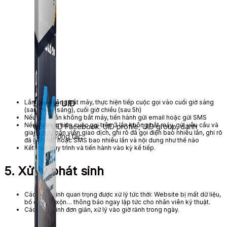
Lần đầu không bắt máy, thực hiện tiếp cuộc gọi vào cuối giờ sáng
Simple UID
(sau 11h30 sáng), cuối giờ chiều (sau 5h)
Nếu gọi 2 lần không bắt máy, tiến hành gửi email hoặc gửi SMS
Nếu đã thực hiện cuộc gọi trên 3 lần không bắt máy, gửi yêu cầu và
Quét UID Facebook: UID profile, UID group, danh
giao cho nhân viên giao dịch, ghi rõ đã gọi điện bao nhiêu lần, ghi rõ
sách tương tác
đã gửi mail hoặc SMS bao nhiêu lần và nội dung như thế nào
Kết thúc quy trình và tiến hành vào kỳ kế tiếp.
5. Xử lý phát sinh
Các phát sinh quan trọng được xử lý tức thời: Website bị mất dữ liệu,
bố cục lộn xộn… thông báo ngay lập tức cho nhân viên kỹ thuật.
Các phát sinh đơn giản, xử lý vào giờ rảnh trong ngày.