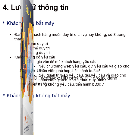
4. Lưu trữ thông tin
* Khách hàng bắt máy
Đánh giá khách hàng muốn duy trì dịch vụ hay không, có 3 trạng
thái:
Muốn duy trì
Có thể duy trì
Không duy trì
Khách hàng có yêu cầu
Đánh giá vấn đề mà khách hàng yêu cầu
Nếu chủ trang web yêu cầu, gửi yêu cầu và giao cho
Simple UID
nhân viên phù hợp, tiến hành bước 5
Nếu quản trị web yêu cầu, gửi yêu cầu và giao cho
Quét UID Facebook: UID profile, UID group, danh
nhân viên giao dịch, kết thúc quy trình
sách tương tác
Khách hàng không yêu cầu, tiến hành bước 7
* Khách hàng không bắt máy