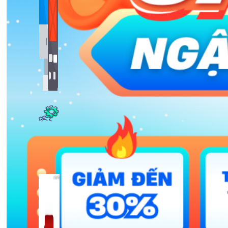
Bảng Giá
Thanh Toán
Kiến Thức Marketing
Kiến Thức Website
309 bài viết
Công Cụ Marketing
1,066 bài viết