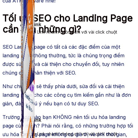
của ATPSoftware nhé!
Tối ưu SEO cho Landing Page
ATP Link
cần làm những gì?
Tạo Bio Link nhanh chóng chỉ với vài click chuột
SEO Landing page có
tất cả
các đặc điểm của một
landing page
thông thường
, tức là chúng
trọng điểm
được
sửa đổi và cải thiện
cho chuyển đổi,
tuy nhiên
chúng cũng thân thiện với SEO.
Như chúng ta sẽ thấy
phía dưới
,
sửa đổi và cải thiện
landing page cho các công cụ tìm kiếm
gần như là đơn
giản
,
đáng chú ý
nếu bạn
có tư duy SEO.
Trường hợp nào bạn KHÔNG nên
tối ưu hóa
landing
ATP Link
page của mình? Phải nói rằng, có những trường hợp
tối
ưu hóa
landing page không có giá trị và phí thời gian,
Tạo Bio Link nhanh chóng chỉ với vài click chuột