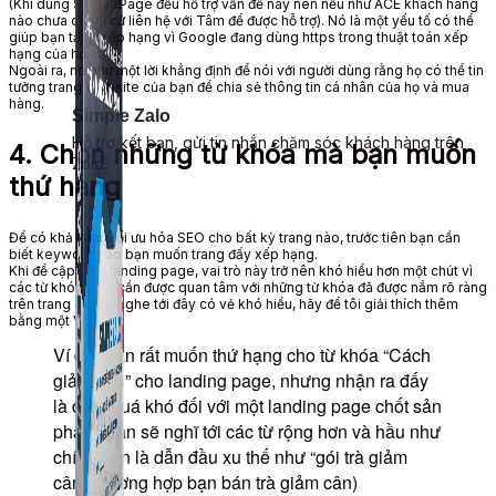
(Khi
dùng
SimplePage đều hỗ trợ vấn đề này nên
nếu như
ACE khách hàng
nào chưa có thì cứ
liên hệ
với Tâm để được hỗ trợ). Nó là một yếu tố
có thể
giúp bạn
tăng
xếp hạng
vì Google đang
dùng
https trong thuật toán
xếp
hạng
của họ.
Ngoài ra
, nó như một lời khẳng định để nói với
người dùng
rằng họ
có thể
tin
tưởng
trang Website
của bạn để
chia sẻ
thông tin cá nhân của họ và mua
hàng.
Simple Zalo
Hỗ trợ kết bạn, gửi tin nhắn chăm sóc khách hàng trên
4. Chọn những
từ khóa
mà bạn
muốn
Zalo.
thứ hạng
Để
có khả năng
tối ưu hóa
SEO cho bất kỳ trang nào,
trước tiên
bạn cần
biết
keyword
nào bạn
muốn
trang
đấy
xếp hạng
.
Khi
đề cập
SEO landing page,
vai trò
này trở nên
khó hiểu
hơn
một chút
vì
các
từ khóa
SEO cần được
quan tâm
với những
từ khóa
đã được
nắm rõ ràng
trên trang chính. Nghe tới đây có vẻ
khó hiểu
, hãy để tôi
giải thích
thêm
bằng một
VD
này.
Ví dụ: Bạn rất
muốn
thứ hạng
cho
từ khóa
“Cách
giảm cân” cho landing page,
nhưng
nhận ra
đấy
là điều quá khó đối với một landing page chốt sản
phẩm.
bạn sẽ
nghĩ tới các từ
rộng hơn
và
hầu như
chính bạn là dẫn đầu
xu thế
như “gói trà giảm
cân” (trường hợp bạn bán trà giảm cân)