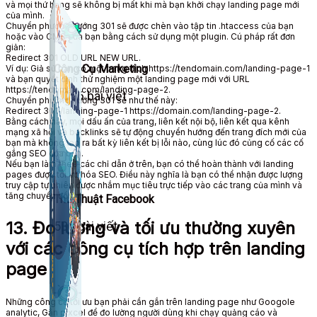
và mọi
thứ hạng
sẽ không bị mất
khi mà bạn
khởi chạy landing page mới
của mình.
Chuyển phương hướng
301
sẽ được
chèn vào
tập tin .htaccess của bạn
hoặc vào CMS của bạn
bằng cách
sử dụng
một plugin. Cú pháp rất đơn
giản:
Redirect 301 OLD URL NEW URL.
Công Cụ Marketing
Ví dụ: Giả sử bạn có một trang đích https://tendomain.com/landing-page-1
và bạn quyết định thử nghiệm một landing page mới với URL
https://tendomain.com/landing-page-2.
1,066 bài viết
Chuyển phương hướng
301 sẽ như thế này:
Redirect 301 /landing-page-1 https://domain.com/landing-page-2.
Bằng cách
này, mọi dấu ấn của trang,
liên kết nội bộ
, liên kết qua
kênh
mạng xã hội
và backlinks sẽ tự động
chuyển hướng
đến trang đích mới của
bạn mà không
tạo ra
bất kỳ liên kết bị lỗi nào,
cùng lúc đó
củng cố các cố
gắng SEO của bạn.
Nếu bạn
làm theo
các
chỉ dẫn
ở trên,
bạn có thể
hoàn thành
với landing
pages được
tối ưu hóa
SEO.
Điều này
nghĩa là
bạn có thể
nhận được
lượng
truy cập
tự nhiên được nhắm
mục tiêu
trực tiếp vào các trang của mình và
tăng chuyển đổi.
Thủ Thuật Facebook
13. Đo lường và tối ưu thường xuyên
536 bài viết
với các công cụ tích hợp trên landing
page
Những
công cụ tối ưu
bạn phải cần
gắn trên landing page như Googole
analytic, Gắn pixcel để đo lường
người dùng
khi chạy quảng cáo và