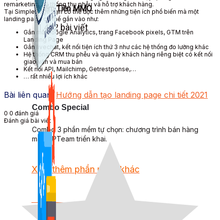
remarketing, hệ thống thu phễu và
hỗ trợ khách hàng
.
Kiếm Tiền MMO
Tại SimplePage
bạn có thể
đọc thêm
những tiện ích phổ biến mà một
landing page
có thể
gắn vào như:
1,422 bài viết
Gắn mã Google Analytics,
trang Facebook
pixels
, GTM trên
Landing Page
Gắn livechat, kết nối tiện ích thứ 3 như các hệ thống đo lường khác
Hệ thống CRM thu phễu và quản lý khách hàng riêng biệt có kết nối
giao vận và mua bán
Kết nối API, Mailchimp, Getrestponse,…
… rất
nhiều lợi ích
khác
Bài liên quan:
Hướng dẫn tạo landing page chi tiết 2021
Combo Special
0
0
đánh giá
Đánh giá bài viết
Combo 3 phần mềm tự chọn: chương trình bán hàng
mà ATPTeam triển khai.
Xem thêm phần mềm khác
Xem thêm phần mềm khác