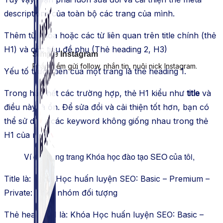
descriptions của
toàn bộ
các trang của mình.
Thêm
từ khóa
hoặc các từ
liên quan
trên title chính (thẻ
H1) và các tiêu đề phụ (Thẻ
heading 2
, H3)
Simple Instagram
Phần mềm gửi follow, nhắn tin, nuôi nick Instagram.
Yếu tố
trước tiên
của một trang là thẻ
heading 1
.
Trong hầu hết các trường hợp, thẻ
H1
kiểu như
title
và
đ
iều này là ổn. Để sửa đổi và cải thiện tốt hơn, bạn có
thể sử dụng các keyword không giống nhau trong thẻ
H1 của mình.
Ví dụ: trong trang Khóa học
đào tạo
SEO của tôi,
Title là: Khóa Học
huấn luyện
SEO: Basic – Premium –
Private: Theo nhóm
đối tượng
Thẻ
heading 1
là: Khóa Học
huấn luyện
SEO: Basic –