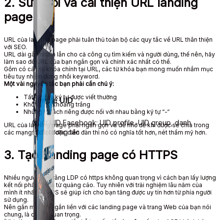
2. Sửa
đổi và cải thiện
URL landing
page
URL của landing page phải tuân thủ
toàn bộ
các quy tắc về URL thân thiện
với SEO.
URL dài gây nhầm lẫn cho cả công cụ tìm kiếm và
người dùng
,
thế nên
, hãy
làm sao
để URL của bạn ngắn gọn và
chính xác
nhất
có thể
.
Gồm có
các
từ khóa chính
tại URL, các
từ khóa
bạn
mong muốn
nhắm
mục
tiêu
tuy nhiên
đừng nhồi
keyword
.
Một vài
nguyên tắc
bạn phải cần
chú ý:
T
ất cả
các ký tự được viết thường
Simple UID
Không có khoảng trắng
Những từ tách riêng được nối với nhau bằng ký tự “-“
Quét UID Facebook: UID profile, UID group, danh
URL của landing page phải ngắn gọn và dễ nhớ để khi được
sẻ chia
trong
sách tương tác
các
mạng xã hội
hoặc diễn đàn thì nó có nghĩa tốt hơn, nét thẩm mỹ hơn.
3. Tạo Landing page có HTTPS
Nhiều người
nghĩ rằng LDP có https không
quan trọng
vì cách bạn lấy
lượng
kết nối
phần lớn
là từ quảng cáo. Tuy
nhiên
với trải nghiệm lâu năm
của
mình ít nhất HTTPS
sẽ giúp ích cho bạn
tăng được uy tín hơn từ phía
người
sử dụng
.
Nên gắn một SSL gắn liền với các landing page và
trang Web
của bạn nói
chung, là
cực kì quan trọng
.