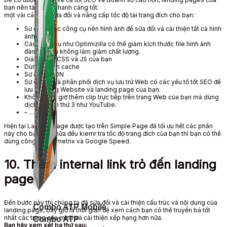
bạn nên tải càng nhanh càng tốt.
một vài
cách để
sửa đổi và nâng cấp
tốc độ tải trang đích cho bạn:
Sử dụng
các công cụ nén hình ảnh để
sửa đổi và cải thiện
tất cả
hình
ảnh
Các công cụ như Optimizilla
có thể
giảm kích thước
file
hình ảnh
đáng kể mà không làm giảm chất lượng.
Giảm thiểu
CSS và JS của bạn
Dùng
plugin cache
Sử dụng
CDN
Sử dụng
nhà phân phối
dịch vụ lưu trữ
Web
có các yếu tố tốt SEO để
lưu trữ
trang Website
và landing page của bạn.
Không bao giờ
thêm
clip
trực tiếp trên
trang Web
của bạn mà
dùng
dịch vụ bên thứ 3 như YouTube.
– …
Hiện tại Landing Page được tạo trên Simple Page đã tối ưu hết các phần
này cho bạn.
hơn nữa
đều kiemr tra tốc độ trang đích của bạn thì
bạn có thể
dùng
công cụ: GTmetrix và Google Speed.
10. Thêm internal
link
trỏ đến landing
page
Đến bước này thì chúng ta đã
sửa đổi và cải thiện
cấu trúc và nội dung của
Combo ATP Mobile
landing page, bây giờ là thời gian để xem cách
bạn có thể
truyền bá
tốt
nhất các trang của mình và
cải thiện
xếp hạng
hơn nữa
.
Combo ATP
Bạn hãy xem xét ba thứ sau: