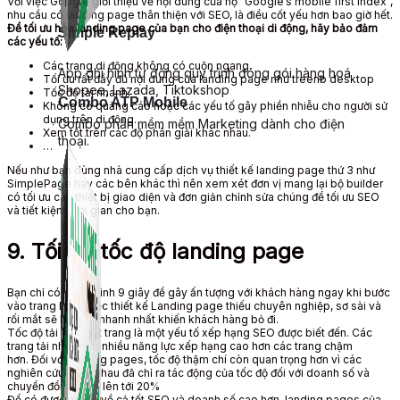
Với việc Google giới thiệu về nội dung của họ “Google’s mobile first index“,
nhu cầu có landing page thân thiện với SEO, là
điều cốt yếu
hơn bao giờ hết.
Để
tối ưu hóa
landing page của bạn cho
điện thoại di động
, hãy
bảo đảm
Simple Replay
các yếu tố:
Các trang di động không có cuộn ngang.
App ghi hình tự động quy trình đóng gói hàng hoá
Tối ưu
rất đầy đủ
nội dung của landing page như treenb
desktop
Shopee, Lazada, Tiktokshop
Tốc độ tải nhanh.
Combo ATP Mobile
Không có quảng cáo hoặc các yếu tố gây phiền nhiễu cho
người sử
dụng
trên di động.
Combo phần mềm mềm Marketing dành cho điện
Xem tốt trên các độ phân giải
khác nhau
.
thoại.
…
Nếu như bạn
dùng
nhà cung cấp
dịch vụ thiết kế landing page thứ 3 như
SimplePage hay các bên khác
thì nên
xem xét
đơn vị
mang lại
bộ builder
có tối ưu các thiết bị
giao diện
và
đơn giản
chỉnh sửa chúng để tối ưu SEO
và tiết kiệm thời gian cho bạn.
9. Tối ưu tốc độ landing page
Bạn chỉ có trung bình 9 giây để gây ấn tượng với khách hàng ngay khi bước
vào trang LDP. Việc thiết kế Landing page thiếu chuyên nghiệp,
sơ sài
và
rối mắt sẽ là cách
nhanh nhất
khiến khách hàng bỏ đi.
Tốc độ tải của một trang là một yếu tố
xếp hạng
SEO được
biết đến
. Các
trang tải nhanh có nhiều
năng lực
xếp hạng
cao hơn các trang chậm
hơn. Đối với landing pages, tốc độ thậm chí còn
quan trọng
hơn vì các
nghiên cứu
khác nhau
đã chỉ ra tác động của tốc độ đối với doanh số và
chuyển đổi tốt hơn lên tới 20%
Để
có được
lợi thế về cả tốt SEO và doanh số cao hơn, landing pages của