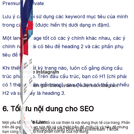
Premium – Private
Lưu ý
cách tôi
sử dụng
các
keyword
mục tiêu
của mình
trong cả
hai ý
(được hiển thị dưới dạng in đậm).
Một landing page tốt có các ý chính
khác nhau
, các ý
chính này
phải có
tiêu đề
heading 2
và các phần phụ
tiêu đề
H3
.
Khi thiết kế bất kỳ trang nào, luôn cố gắng
dùng
cấu
Simple Instagram
trúc phân cấp. Trên đầu cấu trúc, bạn có
H1
(chỉ
phải
có
1 thẻ
H1
trên mỗi trang), sau
đó
bạn có thể
có nhiều
Phần mềm gửi follow, nhắn tin, nuôi nick Instagram.
H2
và sau
đấy
là
heading 3
.
6. Tối ưu nội dung cho SEO
Simple Live
Một
yếu tố khác
cần
sửa đổi và cải thiện
là nội dung thực tế của trang. Phần
trên đã
giúp cho bạn
sửa đổi và cải thiện
tiêu đề,
miêu tả
và tiêu đề
nhưng
Phần mềm tạo kịch bản bình luận livestream Tiktok
bạn cũng cần
tối ưu hóa
phần còn lại
của nội dung.