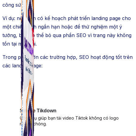
công sức.
Ví dụ:
nếu bạn
có
kế hoạch
phát triển landing page cho
một chiến dịch ngắn hạn hoặc để thử nghiệm một ý
tưởng,
bạn có thể
bỏ qua phần SEO vì trang này không
tồn tại
mãi mãi
.
Trong
phần lớn
các trường hợp, SEO hoạt động tốt trên
các landing page:
Simple Tikdown
Công cụ giúp bạn tải video Tiktok không có logo
nhanh chóng.