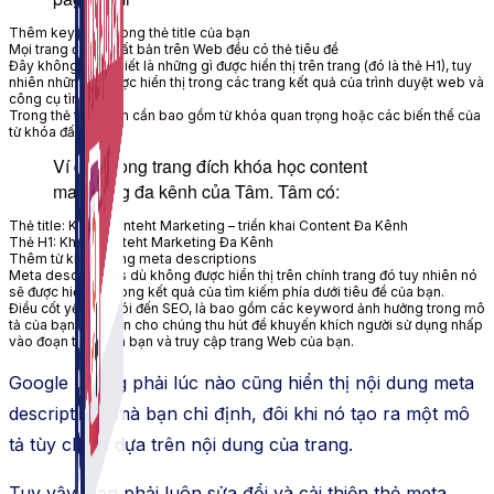
Thêm
keyword
trong thẻ title của bạn
Mọi trang được xuất bản trên
Web
đều có thẻ tiêu đề
Đây không nhất thiết là những gì được hiển thị trên trang (đó là thẻ H1),
tuy
nhiên
những gì được hiển thị trong các
trang kết quả
của
trình duyệt web
và
công cụ tìm kiếm.
Trong thẻ title,
bạn cần
bao gồm
từ khóa quan trọng
hoặc các biến thể của
từ khóa
đấy
.
Ví dụ: Trong trang đích khóa học content
marketing đa kênh của Tâm. Tâm có:
Thẻ title: Khóa Conteht Marketing –
triển khai
Content Đa Kênh
Thẻ H1: Khóa Conteht Marketing Đa Kênh
Thêm
từ khóa
trong meta descriptions
Meta descriptions dù không được hiển thị trên chính trang
đó
tuy nhiên
nó
sẽ được
hiển thị trong
kết quả của tìm kiếm
phía dưới
tiêu đề của bạn.
Điều cốt yếu
khi
nói đến
SEO, là
bao gồm
các
keyword
ảnh hưởng
trong
mô
tả
của bạn và
khiến cho
chúng
thu hút
để khuyến khích
người sử dụng
nhấp
vào đoạn trích của bạn và
truy cập
trang Web
của bạn.
Google không phải lúc nào cũng hiển thị nội dung meta
descriptions mà bạn chỉ định,
đôi khi
nó
tạo ra
một
mô
tả
tùy chỉnh dựa trên nội dung của trang.
Tuy vậy
, bạn phải luôn
sửa đổi và cải thiện
thẻ meta