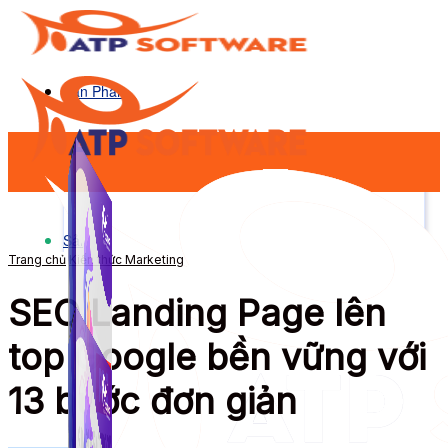
Sản Phẩm
Sản Phẩm
Trang chủ
Kiến thức Marketing
SEO Landing Page lên
top Google bền vững với
13 bước đơn giản