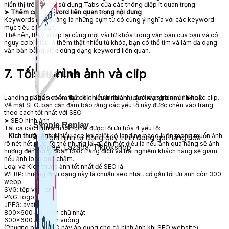
hiển thị trên trang.
sử dụng
Tabs của các thông điệp ít
quan trọng
.
➤ Thêm các
keyword
liên
quan trọng
nội dung
Keywords
ảnh hưởng
là những cụm từ có cùng ý nghĩa với các
keyword
mục tiêu
của bạn.
Thế nên
, thay vì lặp lại cùng
một vài từ khóa
trong văn bản của bạn và có
nguy cơ
bị hiểu là
thêm thật nhiều
từ khóa
,
bạn có thể
tìm và làm
đa dạng
văn bản
bằng việc
dùng
dạng
keyword
liên quan
.
7. Tối ưu hình ảnh và
clip
Simple Live
Phần mềm tạo kịch bản bình luận livestream Tiktok
Landing pages có
xu thế
có nhiều hình ảnh, dưới dạng hình ảnh hoặc
clip
.
Về mặt SEO,
bạn cần
đảm bảo rằng
các yếu tố này được
chèn vào
trang
theo cách tốt nhất với SEO.
➤ SEO hình ảnh
Simple Replay
Tất cả
các hình ảnh cần phải được
tối ưu hóa
4 yếu tố:
–
Kích thước ảnh
: Nhiều ace khi thiết ké landing page luôn
mong muốn
ảnh
App ghi hình tự động quy trình đóng gói hàng hoá
rõ nét hết mức
có thể
nhưng
lại quên một điều là
nếu
ảnh quá năng sẽ
ảnh
Shopee, Lazada, Tiktokshop
hưởng
đến
công đoạn
load trang đích và trải nghiệm khách hàng sẽ giảm
nếu
ảnh load quá chậm.
Loại và Kích thước ảnh tốt nhất để SEO là:
WEBP: thường định dạng này là chuẩn seo nhất, cố gắn tối ưu ảnh còn 300
webp
SVG:
tệp
vector
PNG: logo
JPEG: avatar
800×600 ảnh hình chữ nhật
600×600 ảnh hình vuông
(Phương pháp SEO này áp dụng cho cả hình ảnh khi SEO website)