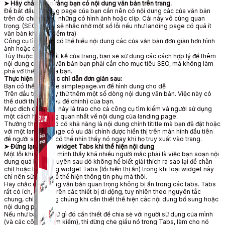
➤ Hãy chắc chắn rằng bạn có
nội dung văn bản
trên trang.
Để
bắt đầu
, landing page của
bạn cần
nên có
nội dung các của văn bản
trên
đó
chứ
không những
có hình ảnh hoặc
clip
. Cái này
vô cùng quan
trọng
. (SEOquake sẽ nhắc nhở
một số
lỗi
nếu như
landing page có quá ít
văn bản khi bản kiểm tra)
Công cụ tìm kiếm
có thể
hiểu
nội dung các của văn bản
đơn giản
hơn hình
ảnh hoặc
clip
.
Tùy thuộc vào
thiết kế của trang,
bạn sẽ
sử dụng
các cách hợp lý để thêm
nội dung các của văn bản
bạn phải cần
cho
mục tiêu
SEO, mà không làm
phá vỡ thiết kế của bạn.
Thực hiện theo
các
chỉ dẫn
đơn giản
sau:
Bạn có thể
vào site simplepage.vn để hình dung cho dễ
Trên đầu trang hãy thử thêm
một số
dòng
nội dung văn bản
.
Việc này
có
thể
dưới thẻ
H1
(tiêu đề chính) của bạn.
Mục đích
của
Điều này
là
trao cho
cả công cụ tìm kiếm và
người sử dụng
một cách hiểu tổng quan nhất về nội dung của landing page.
Thường thường
,
đó
có khả năng
là nội dung chính tititle mà bạn đã đặt hoặc
với một landing page có ưu đãi chính được hiển thị trên màn hình
đầu tiên
để
người sử dụng
có thể
nhìn thấy nó ngay khi họ
truy xuất
vào trang.
➤ Đừng lạm dụng widget Tabs khi thể hiện nội dung
Một lỗi khi thiết kế mình thấy khá
nhiều người
mắc phải là việc bạn soạn nội
dung quá
luyên thuyên
sau
đó
không hề biết
giải thích
ra sao
lại để chằn
chịt hoặc lạm dụng widget Tabs (lối hiển thị ẩn) trong khi loại widget này
chỉ nên
sử dụng
để thể hiện thông tin phụ mà thôi.
Hãy chắc chắn rằng văn bản
quan trọng
không bị ẩn trong các tabs. Tabs
rất
có ích
,
nhất là
trên các
thiết bị di động
,
tuy nhiên
theo nguyên tắc
chung, chỉ
sử dụng
chúng khi
cần thiết
thể hiện các nội dung bổ sung hoặc
nội dung phụ.
Nếu như bạn
có thứ gì
đó
cần thiết
để
chia sẻ
với
người sử dụng
của mình
(và các công cụ tìm kiếm), thì đừng che giấu nó trong Tabs,
làm cho
nó