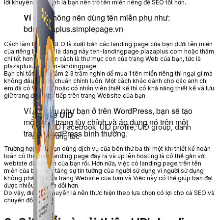
lời khuyên của mình là bạn nên trỏ tên miền riêng để SEO tốt hơn.
Ví dụ:
Không nên
dùng
tên miền phụ như:
bdsplazaplus.simplepage.vn
Cách làm tốt cho SEO là xuất bản các landing page của bạn dưới tên miền
của riêng bạn, tức là dạng này ten-landingpage.plazaplus.com hoặc thậm
chí tốt hơn với
nhân cách
là thư mục con của
trang Web
của bạn, tức là
plazaplus.com/ten-landingpage
Bạn chỉ tốn thêm tầm 2 3 trăm
nghìn
để mua 1 tên miền riêng thì ngại gì mà
không đầu tư cho chuẩn chỉnh luôn. Một cách khác dành cho các anh chị
em đã có
Web
rồi hoặc có nhân viên thiết kế thì
có khả năng
thiết kế và
lưu
giữ
trang đích trực tiếp trên
trang Website
của bạn.
Ví dụ:
nếu như bạn
ở trên WordPress,
bạn sẽ
tạo
Simple UID
một mẫu trang tùy chỉnh và áp dụng nó trên một
Quét UID Facebook: UID profile, UID group, danh
trang WordPress bình thường.
sách tương tác
Trường hợp
nếu bạn
dùng
dịch vụ của bên thứ ba thì
một khi
thiết kế hoàn
toàn
có thể
xuất landing page
đấy
ra và up lên hosting là
có thể
gắn với
webiste
đã có sẵn
của bạn rồi. H
ơn nữa
, việc có landing page trên tên
miền của bạn làm
tăng sự tin tưởng
của
người sử dụng
vì
người sử dụng
không phải rời khỏi
trang Website
của bạn và
Việc này
có thể giúp bạn
đạt
được
nhiều chuyển đổi hơn.
Do vậy
, điều tôi khuyên là nên
thực hiện theo
lựa chọn
có lợi cho cả SEO và
chuyển đổi.