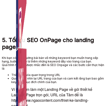
Auto Viral Content
Công cụ đặt lịch, đăng bài tự động cho hàng loạt
Fanpage.
5. Tối ưu SEO OnPage cho landing
page
Khi bạn
có một ý tưởng
bài bản
về những
keyword
bạn
muốn
trang
xếp
hạng
, bước
kế tiếp
là thêm những
keyword
đấy
vào trang của bạn.
Quá trình
này
còn được nhắc đên là
SEO Onpage và các bước cần thực hiện
là:
Thêm
từ khóa quan trọng
trong URL
Quay lại và
nhìn lại
URL trang của bạn và
cam kết rằng
bạn
bao gồm
keyword
mục đích
chính của bạn.
Ví dụ: Tâm làm một Landing Page về gói thiết kế
Landing Page trọn gói, URL của Tâm để là
https://www.ngaocontent.com/thiet-ke-landing-
page.html