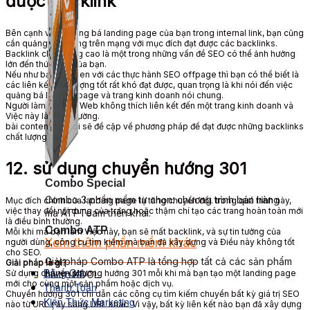
được backlink
Bên cạnh việc
quảng bá
landing page của bạn trong internal
link
, bạn cũng
cần
quảng bá
chúng
trên mạng
với
mục đích
đạt được
các backlinks.
Backlink chất lượng cao là một trong
những vấn đề
SEO
có thể
ảnh hưởng
lớn đến
thứ hạng
của bạn.
Nếu như bạn
đã quen với các thực hành SEO offpage thì
bạn có thể
biết là
các liên kết chất lượng tốt rất khó
đạt được
,
quan trọng là
khi
nói đến
việc
quảng bá
landing page và trang
kinh doanh
nói chung.
Người làm quản trị
Web
không thích liên kết đến một trang
kinh doanh
và
Việc này
là bình thường.
bài content
sau tôi sẽ
đề cập về
phương pháp để
đạt được
những backlinks
chất lượng này.
12.
sử dụng
chuyển hướng
301
Combo Special
Combo 3 phần mềm tự chọn: chương trình bán hàng
Mục đích
chính của landing page là tăng chuyển đổi.
trong quá trình
này,
việc thay đổi nội dung của trang hoặc thậm chí tạo các
trang hoàn toàn mới
mà ATPTeam triển khai.
là điều bình thường.
Combo ATP
Mỗi
khi mà bạn
làm
Việc này
,
bạn sẽ
mất backlink, và
sự tin tưởng
của
Xem thêm phần mềm khác
người dùng
, công cụ tìm kiếm mà bạn đã xây dựng và
Điều này
không tốt
cho SEO.
Xem thêm phần mềm khác
Giải pháp Combo ATP là tổng hợp tất cả các sản phẩm
Giải pháp
là gì?
Bảng Giá
Sử dụng
chuyển phương hướng
301 mỗi
khi mà bạn
tạo một landing page
hỗ trợ KDOL.
mới cho cùng một sản phẩm hoặc dịch vụ.
Thanh Toán
Chuyển hướng
301
chỉ dẫn
các công cụ tìm kiếm chuyển bất kỳ giá trị SEO
Kiến Thức Marketing
nào từ URL này sang URL khác.
Vì vậy
, bất kỳ liên kết nào bạn đã xây dựng