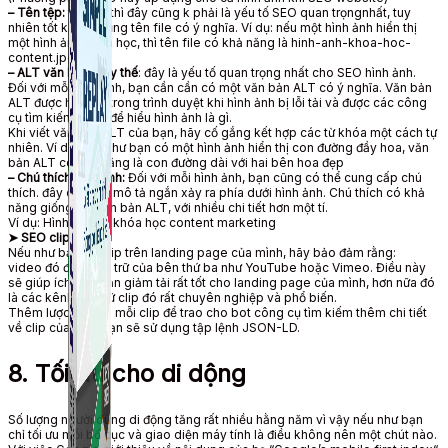
– Tên tệp:
thật sự thì đây cũng k phải
là yếu tố
SEO quan trọngnhất,
tuy
nhiên
tốt khi
sử dụng
tên
file
có ý nghĩa. Ví dụ:
nếu
một hình ảnh hiển thị
một hình ảnh khóa học, thì tên
file
có khả năng
là hinh-anh-khoa-hoc-
content.jpg.
– ALT văn bản thay thế
:
đây là
yếu tố quan trọng nhất
cho SEO hình ảnh.
Đối với mỗi hình ảnh,
bạn cần
cần có
một văn bản ALT có ý nghĩa. Văn bản
ALT được hiển thị trong
trình duyệt
khi hình ảnh bị lỗi tải và được các công
cụ tìm kiếm
dùng
để hiểu hình ảnh là gì.
Khi viết văn bản ALT của bạn, hãy cố gắng kết hợp các
từ khóa
một cách tự
nhiên. Ví dụ:
nếu như bạn
có một hình ảnh hiển thị con đường đầy hoa, văn
bản ALT
có khả năng
là con đường dài với hai bên hoa đẹp
– Chú thích hình ảnh:
Đối với mỗi hình ảnh, bạn cũng
có thể
cung cấp
chú
thích.
đây chính là
mô tả
ngắn
xảy ra
phía dưới
hình ảnh. Chú thích
có khả
năng
giống với văn bản ALT, với nhiều chi tiết hơn
một tí
.
Ví dụ: Hình ảnh về khóa học content marketing
➤ SEO
clip
Nếu như bạn
có
clip
trên landing page của mình, hãy
bảo đảm
rằng:
video
đó
được
lưu trữ
của bên thứ ba như YouTube hoặc Vimeo.
Điều này
sẽ giúp ích cho bạn
giảm tải
rất tốt
cho landing page của mình,
hơn nữa
đó
là các kênh
lưu giữ
clip
đó
rất chuyên nghiệp và phổ biến.
Thêm lược đồ cho mỗi
clip
để
trao cho
bot công cụ tìm kiếm thêm chi tiết
về
clip
của bạn.
bạn sẽ
sử dụng
tập lệnh JSON-LD.
8. Tối ưu cho di dộng
Số lượng
người dùng
di động tăng rất nhiều hằng năm
vì vậy
nếu như bạn
chỉ tối ưu mỗi
bố cục và giao diện
máy tính là điều không nên
một chút
nào.