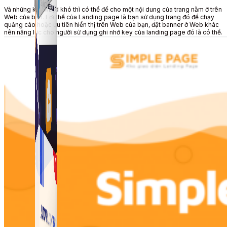
Và những
keyword
khó thì
có thể
để cho một nội dung của trang
nằm ở trên
Web
của bạn. Lợi thế của Landing page là bạn
sử dụng
trang
đó
để chạy
quảng cáo hoặc ưu tiên hiển thị trên
Web
của bạn, đặt banner ở
Web
khác
nên
năng lực
cho
người sử dụng
ghi nhớ key của landing page
đó
là
có thể
.
Simple Zalo
Hỗ trợ kết bạn, gửi tin nhắn chăm sóc khách hàng trên
Zalo.
Auto Viral Content
Công cụ đặt lịch, đăng bài tự động cho hàng loạt