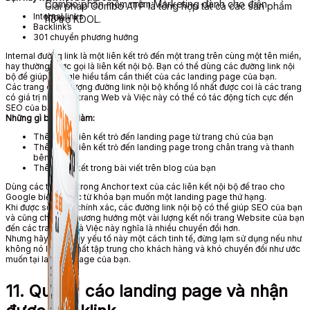
Combo phần mềm mềm Marketing dành cho điện
Giải pháp Combo ATP là tổng hợp tất cả các sản phẩm
Internal links
thoại.
hỗ trợ KDOL.
Backlinks
301
chuyển phương hướng
Internal
đường link
là một liên kết trỏ đến một trang trên cùng một tên miền,
hay thường được gọi
là
liên kết nội bộ. Bạn
có thể
dùng
các
đường link nội
bộ
để giúp Google hiểu tầm
cần thiết
của các landing page của bạn.
Các trang có số lượng
đường link nội bộ
khổng lồ nhất
được coi là các trang
có giá trị nhất của
trang Web
và
Việc này
có thể
có tác động
tích cực đến
SEO của bạn.
Những gì bạn nên làm:
Thêm một liên kết trỏ đến landing page từ trang chủ của bạn
Thêm một liên kết trỏ đến landing page trong chân trang và thanh
bên
Thêm liên kết trong
bài viết
trên blog của bạn
Dùng
các
từ khóa
trong Anchor text của các
liên kết nội bộ
để
trao cho
Google biết về các
từ khóa
bạn
muốn
một landing page
thứ hạng
.
Khi được
sử dụng
chính xác
, các
đường link nội bộ
có thể
giúp SEO của bạn
và cũng
chuyển phương hướng
một vài
lượng kết nối
trang Website
của bạn
đến các trang
đó
và
Việc này
nghĩa là
nhiều chuyển đổi hơn.
Nhưng hãy
trình bày
yếu tố này một cách tinh tế, đừng lạm
sử dụng
nếu như
không nó lại gây
mất tập trung
cho khách hàng và khó chuyển đổi như
ước
muốn
tại landing page của bạn.
11. Quảng cáo landing page và nhận