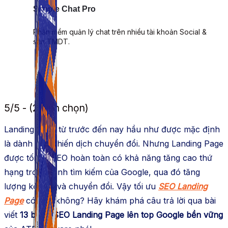
Simple Chat Pro
Phần mềm quản lý chat trên nhiều tài khoản Social &
sàn TMDT.
5/5 - (2 bình chọn)
Landing Page từ trước đến nay hầu như được mặc định
là dành cho chiến dịch chuyển đổi. Nhưng Landing Page
được tối ưu SEO hoàn toàn có khả năng tăng cao thứ
hạng trong trình tìm kiếm của Google, qua đó tăng
lượng kết nối và chuyển đổi. Vậy tối ưu
SEO Landing
Page
có khó không? Hãy khám phá câu trả lời qua bài
viết
13 bước SEO Landing Page lên top Google bền vững