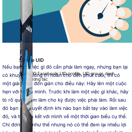
Simple UID
Nếu bạn có việc gì đó cần phải làm ngay, nhưng bạn lại
Quét UID Facebook: UID profile, UID group, danh
có khuynh hướng trì hoãn cho đến phút cuối, thì có
sách tương tác
một giải pháp đơn giản cho điều này: Hãy lên một cuộc
hẹn với chính mình. Trước khi làm một việc gì khác, hãy
tỏ rõ quyết tâm làm cho kỳ được việc phải làm. Rồi sau
đó bạn cần quyết định khi nào bạn bắt tay vào làm việc
đó, và tự cam kết với mình về một thời gian biểu cụ thể.
Chỉ đơn giản như thế nhưng nó có thể đem lại nhiều lợi