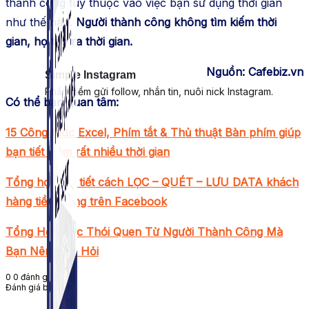
thành công tùy thuộc vào việc bạn sử dụng thời gian
như thế nào.
Người thành công không tìm kiếm thời
gian, họ tạo ra thời gian.
Nguồn: Cafebiz.vn
Simple Instagram
Phần mềm gửi follow, nhắn tin, nuôi nick Instagram.
Có thể bạn quan tâm:
15 Công thức Excel, Phím tắt & Thủ thuật Bàn phím giúp
bạn tiết kiệm rất nhiều thời gian
Tổng hợp chi tiết cách LỌC – QUÉT – LƯU DATA khách
hàng tiềm năng trên Facebook
Tổng Hợp Các Thói Quen Từ Người Thành Công Mà
Bạn Nên Học Hỏi
0
0
đánh giá
Đánh giá bài viết