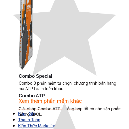
Combo Special
Combo 3 phần mềm tự chọn: chương trình bán hàng
mà ATPTeam triển khai.
Combo ATP
Xem thêm phần mềm khác
Xem thêm phần mềm khác
Giải pháp Combo ATP là tổng hợp tất cả các sản phẩm
Bảng Giá
hỗ trợ KDOL.
Thanh Toán
Kiến Thức Marketing