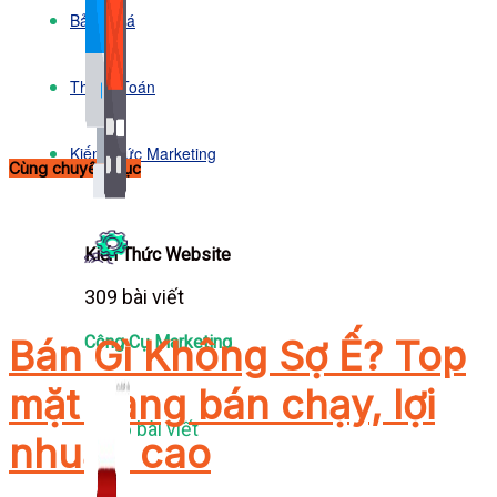
Bảng Giá
Thanh Toán
Kiến Thức Marketing
Cùng chuyên mục
Kiến Thức Website
309 bài viết
Công Cụ Marketing
Bán Gì Không Sợ Ế? Top
mặt hàng bán chạy, lợi
1,066 bài viết
nhuận cao