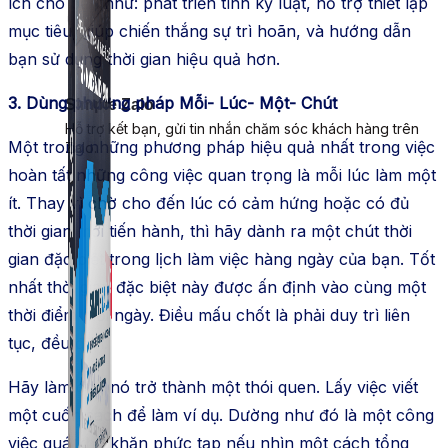
ích cho bạn như: phát triển tính kỷ luật, hỗ trợ thiết lập
mục tiêu, giúp chiến thắng sự trì hoãn, và hướng dẫn
bạn sử dụng thời gian hiệu quả hơn.
3. Dùng phương pháp Mỗi- Lúc- Một- Chút
Simple Zalo
Hỗ trợ kết bạn, gửi tin nhắn chăm sóc khách hàng trên
Một trong những phương pháp hiệu quả nhất trong việc
Zalo.
hoàn tất những công việc quan trọng là mỗi lúc làm một
ít. Thay vì chờ cho đến lúc có cảm hứng hoặc có đủ
thời gian mới tiến hành, thì hãy dành ra một chút thời
gian đặc biệt trong lịch làm việc hàng ngày của bạn. Tốt
nhất thời gian đặc biệt này được ấn định vào cùng một
thời điểm mỗi ngày. Điều mấu chốt là phải duy trì liên
tục, đều đặn.
Hãy làm cho nó trở thành một thói quen. Lấy việc viết
một cuốn sách để làm ví dụ. Dường như đó là một công
việc quá khó khăn phức tạp nếu nhìn một cách tổng