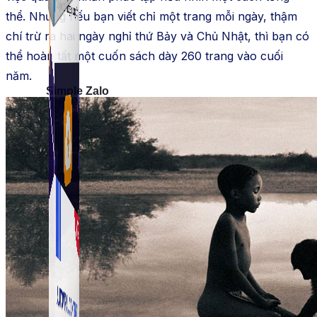
thể. Nhưng nếu bạn viết chỉ một trang mỗi ngày, thậm
chí trừ ra hai ngày nghỉ thứ Bảy và Chủ Nhật, thì bạn có
thể hoàn tất một cuốn sách dày 260 trang vào cuối
năm.
Simple Zalo
Hỗ trợ kết bạn, gửi tin nhắn chăm sóc khách hàng trên
Zalo.
Auto Viral Content
Công cụ đặt lịch, đăng bài tự động cho hàng loạt