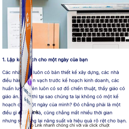
ATP Link
Tạo Bio Link nhanh chóng chỉ với vài click chuột
1. Lập kế hoạch cho một ngày của bạn
Các nhà thầu luôn có bản thiết kế xây dựng, các nhà
điều hành luôn vạch trước kế hoạch kinh doanh, các
huấn luyện viên luôn có sơ đồ chiến thuật, thầy giáo có
giáo án… thế thì tại sao chúng ta lại không có một kế
hoạch cho một ngày của mình? Đó chẳng phải là một
ATP Link
điều gì quá vất vả, cũng chẳng mất nhiều thời gian
nhưng sẽ mang lại năng suất và hiệu quả rõ rệt cho bạn.
Tạo Bio Link nhanh chóng chỉ với vài click chuột