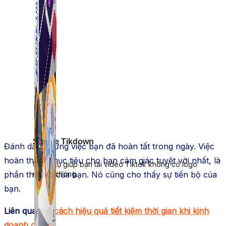
Simple Tikdown
Đánh dấu những việc bạn đã hoàn tất trong ngày. Việc
hoàn thành mục tiêu cho bạn cảm giác tuyệt vời nhất, là
Công cụ giúp bạn tải video Tiktok không có logo
nhanh chóng.
phần thưởng của bạn. Nó cũng cho thấy sự tiến bộ của
bạn.
Liên quan:
4 cách hiệu quả tiết kiệm thời gian khi kinh
doanh online