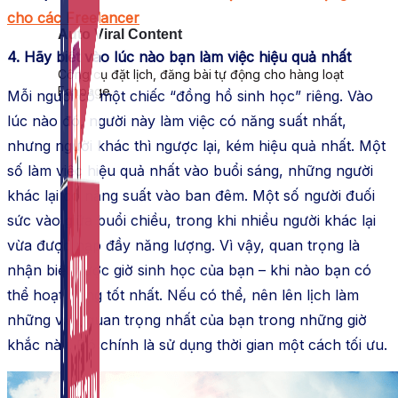
cho các Freelancer
Auto Viral Content
4. Hãy biết vào lúc nào bạn làm việc hiệu quả nhất
Công cụ đặt lịch, đăng bài tự động cho hàng loạt
Fanpage.
Mỗi người có một chiếc “đồng hồ sinh học” riêng. Vào
lúc nào đó, người này làm việc có năng suất nhất,
nhưng người khác thì ngược lại, kém hiệu quả nhất. Một
số làm việc hiệu quả nhất vào buổi sáng, những người
khác lại có năng suất vào ban đêm. Một số người đuối
sức vào giữa buổi chiều, trong khi nhiều người khác lại
vừa được nạp đầy năng lượng. Vì vậy, quan trọng là
nhận biết được giờ sinh học của bạn – khi nào bạn có
thể hoạt động tốt nhất. Nếu có thể, nên lên lịch làm
những việc quan trọng nhất của bạn trong những giờ
khắc này. Đó chính là sử dụng thời gian một cách tối ưu.