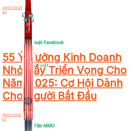
29/07/2025
42
Thủ Thuật Facebook
55 Ý Tưởng Kinh Doanh
536 bài viết
Nhỏ Đầy Triển Vọng Cho
Năm 2025: Cơ Hội Dành
Cho Người Bắt Đầu
15/07/2025
57
Kiếm Tiền MMO