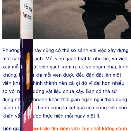
Fanpage.
Phương cách này cũng có thể so sánh với việc xây dựng
một căn nhà gạch. Mỗi viên gạch thật là nhỏ bé, và việc
xây mỗi lúc một viên gạch xem ra có vẻ chậm chạp kinh
khủng. Nhưng khi mỗi viên được đều đặn đặt lên một
viên khác, lại hình thành nên cái gì đó vĩ đại hơn nhiều
so với những đống vật liệu chưa xây. Bạn có thể sử
dụng những khoảnh khắc thời gian ngắn ngủi theo cùng
cách như thế. Thành công là kết quả của công việc khó
khăn vất vả được thực hiện mỗi ngày một ít.
Liên quan:
18 website tìm kiếm việc làm chất lượng dành