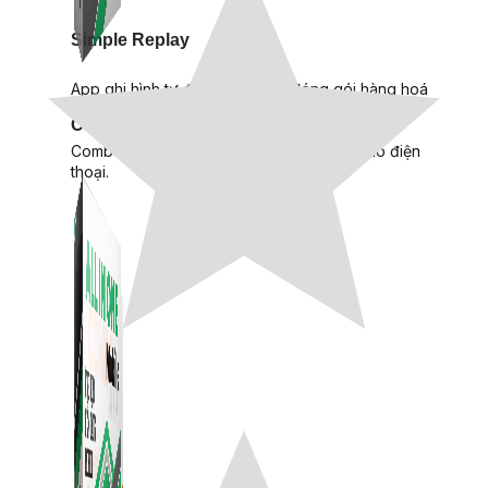
Simple Replay
App ghi hình tự động quy trình đóng gói hàng hoá
Shopee, Lazada, Tiktokshop
Combo ATP Mobile
Combo phần mềm mềm Marketing dành cho điện
thoại.