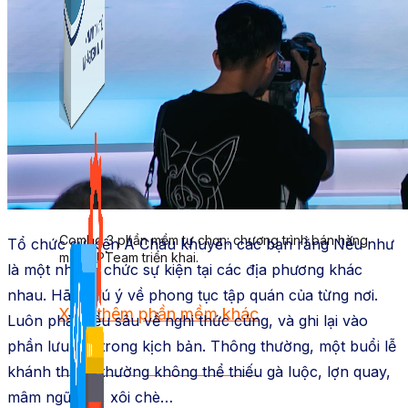
Kiếm Tiền MMO
1,422 bài viết
Combo Special
Combo 3 phần mềm tự chọn: chương trình bán hàng
Tổ chức sự kiện Á Châu khuyên các bạn rằng Nếu như
mà ATPTeam triển khai.
là một nhà tổ chức sự kiện tại các địa phương khác
nhau. Hãy chú ý về phong tục tập quán của từng nơi.
Xem thêm phần mềm khác
Luôn phải hiểu sâu về nghi thức cúng, và ghi lại vào
phần lưu ý ở trong kịch bản. Thông thường, một buổi lễ
Xem thêm phần mềm khác
khánh thành thường không thể thiếu gà luộc, lợn quay,
mâm ngũ quả, xôi chè…