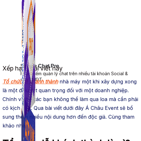
Simple Chat Pro
Xếp hạng bài viết này
Phần mềm quản lý chat trên nhiều tài khoản Social &
sàn TMDT.
Tổ chức lễ khánh thành
nhà máy một khi xây dựng xong
là một điều rất quan trọng đối với một doanh nghiệp.
Chính vì thế các bạn không thể làm qua loa mà cần phải
có kịch bản. Qua bài viết dưới đây
Á Châu Event sẽ bổ
sung thêm nhiều nội dung hơn đến độc giả. Cùng tham
khảo nhé.