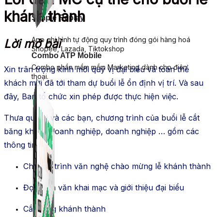
khánh thành
Simple Replay
App ghi hình tự động quy trình đóng gói hàng hoá
Lời mở bài
Shopee, Lazada, Tiktokshop
Combo ATP Mobile
Combo phần mềm mềm Marketing dành cho điện
Xin trân trọng kính mời quý vị đại biểu và toàn thể
thoại.
khách mời đã tới tham dự buổi lễ ổn định vị trí. Và sau
đây, Ban tổ chức xin phép được thực hiện việc.
Thưa quý vị và các bạn, chương trình của buổi lễ cắt
băng khánh doanh nghiệp, doanh nghiệp … gồm các
thông tin sau:
Chương trình văn nghệ chào mừng lễ khánh thành
Đọc diễn văn khai mạc và giới thiệu đại biểu
Cắt băng khánh thành