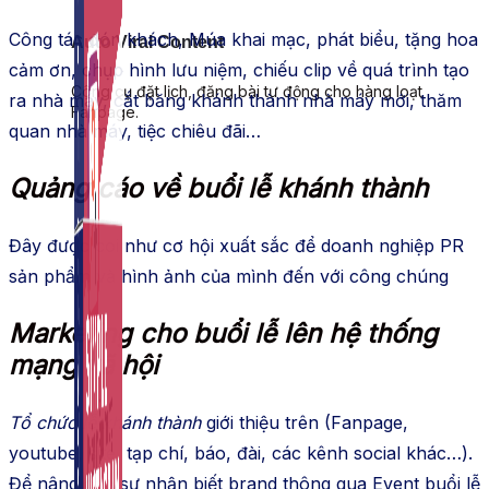
Công tác đón khách, Múa khai mạc, phát biểu, tặng hoa
Auto Viral Content
cảm ơn, chụp hình lưu niệm, chiếu clip về quá trình tạo
Công cụ đặt lịch, đăng bài tự động cho hàng loạt
ra nhà máy, cắt băng khánh thành nhà máy mới, thăm
Fanpage.
quan nhà máy, tiệc chiêu đãi…
Quảng cáo về buổi lễ khánh thành
Đây được coi như cơ hội xuất sắc để doanh nghiệp PR
sản phẩm và hình ảnh của mình đến với công chúng
Marketing cho buổi lễ lên hệ thống
mạng xã hội
Tổ chức lễ khánh thành
giới thiệu trên (Fanpage,
youtube, site, tạp chí, báo, đài, các kênh social khác…).
Để nâng cao sự nhận biết brand thông qua Event buổi lễ