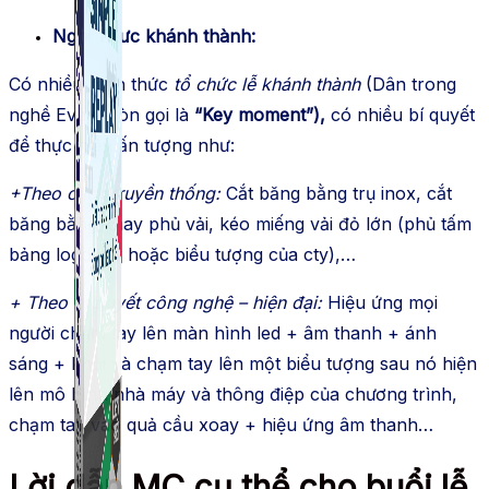
Nghi Thưc khánh thành:
Có nhiều hình thức
tổ chức lễ khánh thành
(Dân trong
nghề Event còn gọi là
“Key moment”),
có nhiều bí quyết
để thực hiện ấn tượng như:
+Theo cách truyền thống:
Cắt băng bằng trụ inox, cắt
băng bằng khay phủ vải, kéo miếng vải đỏ lớn (phủ tấm
bảng logo cty hoặc biểu tượng của cty),…
+ Theo bí quyết công nghệ – hiện đại:
Hiệu ứng mọi
người chạm tay lên màn hình led + âm thanh + ánh
sáng + khói và chạm tay lên một biểu tượng sau nó hiện
lên mô hình nhà máy và thông điệp của chương trình,
chạm tay vào quả cầu xoay + hiệu ứng âm thanh…
Lời dẫn MC cụ thể cho buổi lễ