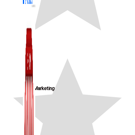
Zalo Marketing
104 bài viết
New