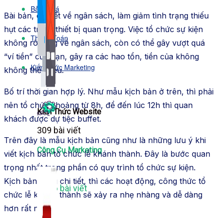
Bảng Giá
Bài bản, chi tiết về ngân sách, làm giảm tình trạng thiếu
hụt các trang thiết bị quan trọng. Việc tổ chức sự kiện
Thanh Toán
không rõ ràng về ngân sách, còn có thể gây vượt quá
“ví tiền” của bạn, gây ra các hao tổn, tiền của không
Kiến Thức Marketing
không thể thiếu.
Bố trí thời gian hợp lý. Như mẫu kịch bản ở trên, thì phải
nên tổ chức khoảng từ 8h, để đến lúc 12h thì quan
Kiến Thức Website
khách được dự tiệc buffet.
309 bài viết
Trên đây là mẫu kịch bản cũng như là những lưu ý khi
Công Cụ Marketing
viết kịch bản tổ chức lễ khánh thành. Đây là bước quan
trọng nhất trong phần có quy trình tổ chức sự kiện.
Kịch bản càng chi tiết, thì các hoạt động, công thức tổ
1,066 bài viết
chức lễ khánh thành sẽ xảy ra nhẹ nhàng và dễ dàng
hơn rất nhiều.