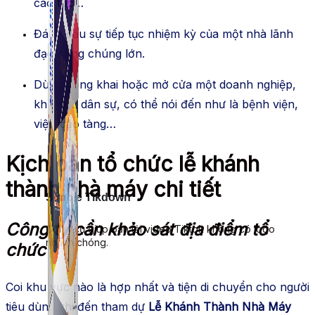
cao tốc…
Đánh dấu sự tiếp tục nhiệm kỳ của một nhà lãnh
đạo công chúng lớn.
Dùng công khai hoặc mở cửa một doanh nghiệp,
khu vực dân sự, có thể nói đến như là bệnh viện,
viện bảo tàng…
Kịch bản tổ chức lễ khánh
thành nhà máy chi tiết
Simple Tikdown
Công ty cần khảo sát địa điểm tổ
Công cụ giúp bạn tải video Tiktok không có logo
nhanh chóng.
chức
Coi khu vực nào là hợp nhất và tiện di chuyển cho người
tiêu dùng khi đến tham dự
Lễ Khánh Thành Nhà Máy