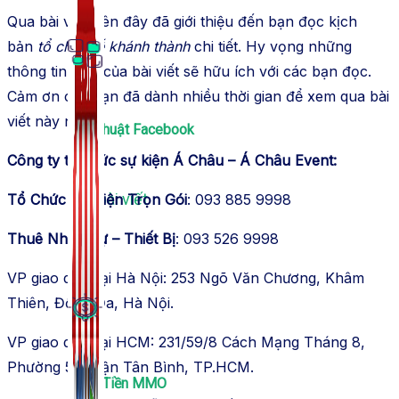
Qua bài viết trên đây đã giới thiệu đến bạn đọc kịch
bản
tổ chức lễ khánh thành
chi tiết. Hy vọng những
thông tin trên của bài viết sẽ hữu ích với các bạn đọc.
Cảm ơn các bạn đã dành nhiều thời gian để xem qua bài
viết này nhé.
Thủ Thuật Facebook
Công ty tổ chức sự kiện Á Châu – Á Châu Event:
536 bài viết
Tổ Chức Sự Kiện Trọn Gói
: 093 885 9998
Thuê Nhân Sự – Thiết Bị
: 093 526 9998
VP giao dịch tại Hà Nội: 253 Ngõ Văn Chương, Khâm
Thiên, Đống Đa, Hà Nội.
VP giao dịch tại HCM: 231/59/8 Cách Mạng Tháng 8,
Phường 5, Quận Tân Bình, TP.HCM.
Kiếm Tiền MMO