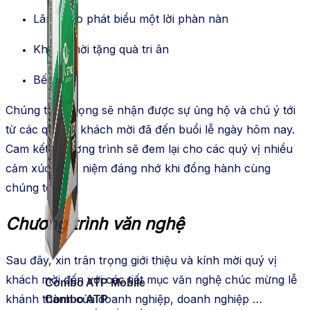
Lãnh đạo phát biểu một lời phàn nàn
Khách mời tặng quà tri ân
Bế mạc
Chúng tôi hi vọng sẽ nhận được sự ủng hộ và chú ý tới
từ các quý vị, khách mời đã đến buổi lễ ngày hôm nay.
Cam kết, chương trình sẽ đem lại cho các quý vị nhiều
cảm xúc và kỉ niệm đáng nhớ khi đồng hành cùng
chúng tôi.
Chương trình văn nghệ
Sau đây, xin trân trọng giới thiệu và kính mời quý vị
khách mời đến với các tiết mục văn nghệ chúc mừng lễ
Combo ATP Mobile
khánh thành của doanh nghiệp, doanh nghiệp …
Combo ATP