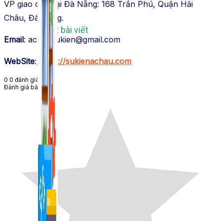
VP giao dịch tại Đà Nẵng: 168 Trần Phú, Quận Hải
Châu, Đà Nẵng.
1,422 bài viết
Email
:
achausukien@gmail.com
WebSite
:
https://sukienachau.com
0
0
đánh giá
Đánh giá bài viết