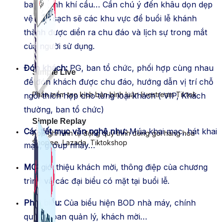
bay, khinh khí cầu… Cần chú ý đến khâu dọn dẹp
vệ sinh sạch sẽ các khu vực để buổi lễ khánh
thành được diển ra chu đáo và lịch sự trong mắt
của người sử dụng.
Đón khách:
PG, ban tổ chức, phối hợp cùng nhau
Simple Live
để đón khách được chu đáo, hướng dẫn vị trí chỗ
Phần mềm tạo kịch bản bình luận livestream Tiktok
ngồi thích hợp cho từng loại khách ( VIP, Khách
thường, ban tổ chức)
Simple Replay
Các tiết mục văn nghệ như:
Múa khai mạc, hát khai
App ghi hình tự động quy trình đóng gói hàng hoá
Shopee, Lazada, Tiktokshop
mạc, group nhảy…
MC:
giới thiệu khách mời, thông điệp của chương
trình và các đại biểu có mặt tại buổi lễ.
Phát biểu:
Của biểu hiện BOD nhà máy, chính
quyền, ban quản lý, khách mời…