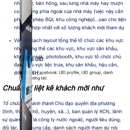
nhà máy, bên hông, sau lưng nhà máy hay mượn
con đường phía ngoài của nhà máy (việc này cần
phải xin phép BQL khu công nghiệp)…sao cho tiện
nhất và hợp nhất với số lượng khách mời tham dự
Vẽ kế hoạch layout tổng thể tổ chức các khu vực
như: Tổng thể các khu vực, khu vực sân khấu,
khu teabreak, photobooth, khu vực tổ chức chủ
Simple UID
đạo, khu vực tiệc trưa, khu sân khấu, hậu cần,
đón khách,…
Quét UID Facebook: UID profile, UID group, danh
sách tương tác
Chuẩn bị liệt kê khách mời như
Tổ chức lễ khánh thành
Chủ đạo quyền địa phương
(tỉnh, thành phố, huyện, xã…), ban quản lý KCN, lãnh
sự quán (nếu là công ty nước ngoài), người tiêu dùng,
đối tác, nhà cung cấp, danh sách người tham dự nội