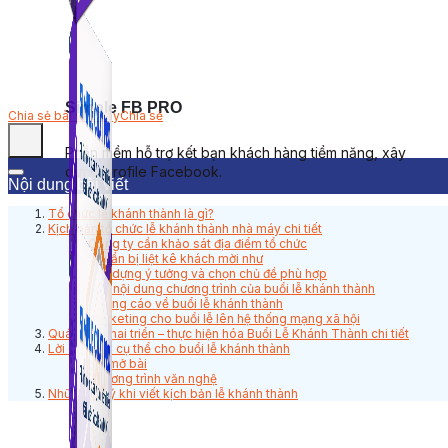
Simple FB PRO
Chia sẻ bài viết này
Chia sẻ
Phần mềm hỗ trợ kết bạn khách hàng tiềm năng, xây
dựng profile Facebook.
Nội dung bài viết
Tổ chức lễ khánh thành là gì?
Kịch bản tổ chức lễ khánh thành nhà máy chi tiết
Công ty cần khảo sát địa điểm tổ chức
Chuẩn bị liệt kê khách mời như
Xây dựng ý tưởng và chọn chủ đề phù hợp
Lên nội dung chương trình của buổi lễ khánh thành
Quảng cáo về buổi lễ khánh thành
Marketing cho buổi lễ lên hệ thống mạng xã hội
Quá trình khai triển – thực hiện hóa Buổi Lễ Khánh Thành chi tiết
Lời dẫn MC cụ thể cho buổi lễ khánh thành
Lời mở bài
Chương trình văn nghệ
Những lưu ý khi viết kịch bản lễ khánh thành