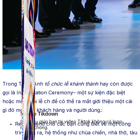
Trong Tiếng Anh
tổ chức lễ khánh thành
hay còn được
gọi là Inauguration Ceremony– một sự kiện đặc biệt
hoặc một buổi lễ ch để có thể ra mắt giới thiệu một cái
gì đó mới đến khách hàng và người dùng.:
Simple Tikdown
Công cụ giúp bạn tải video Tiktok không có logo
Recommend cho các bạn cùng biết về một công
nhanh chóng.
trình tạo ra, hệ thống như chùa chiền, nhà thờ, tàu