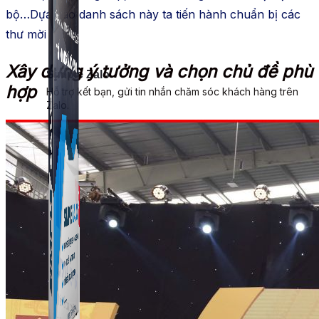
bộ…Dựa vào danh sách này ta tiến hành chuẩn bị các
thư mời
Xây dựng ý tưởng và chọn chủ đề phù
Simple Zalo
hợp
Hỗ trợ kết bạn, gửi tin nhắn chăm sóc khách hàng trên
Zalo.