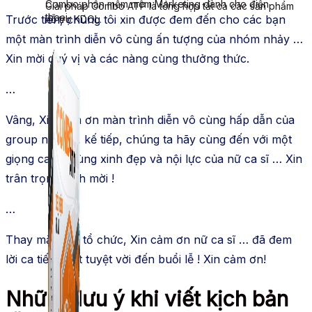
Combo phần mềm mềm Marketing dành cho điện
Giải pháp Combo ATP là tổng hợp tất cả các sản phẩm
thoại.
Trước tiên, chúng tôi xin được đem đến cho các bạn
hỗ trợ KDOL.
một màn trình diễn vô cùng ấn tượng của nhóm nhảy …
Xin mời quý vị và các nàng cùng thưởng thức.
…
Vâng, Xin cảm ơn màn trình diễn vô cùng hấp dẫn của
group nhảy … kế tiếp, chúng ta hãy cùng đến với một
giọng ca vô cùng xinh đẹp và nội lực của nữ ca sĩ … Xin
trân trọng kính mời !
…
Thay mặt ban tổ chức, Xin cảm ơn nữ ca sĩ … đã đem
lời ca tiếng hát tuyệt vời đến buổi lễ ! Xin cảm ơn!
Những lưu ý khi viết kịch bản