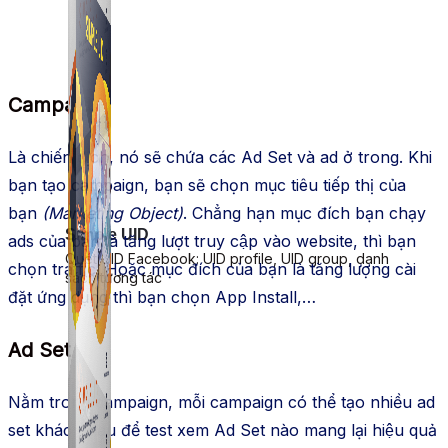
Campaign
Là chiến dịch, nó sẽ chứa các Ad Set và ad ở trong. Khi
bạn tạo campaign, bạn sẽ chọn mục tiêu tiếp thị của
bạn
(Marketing Object)
. Chẳng hạn mục đích bạn chạy
Simple UID
ads của bạn là tăng lượt truy cập vào website, thì bạn
Quét UID Facebook: UID profile, UID group, danh
chọn traffic. Hoặc mục đích của bạn là tăng lượng cài
sách tương tác
đặt ứng dụng thì bạn chọn App Install,…
Ad Set
Nằm trong campaign, mỗi campaign có thể tạo nhiều ad
set khác nhau để test xem Ad Set nào mang lại hiệu quả