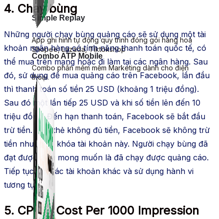
4. Chạy bùng
Simple Replay
Những người chạy bùng quảng cáo sẽ sử dụng một tài
App ghi hình tự động quy trình đóng gói hàng hoá
khoản ngân hàng có tính năng thanh toán quốc tế, có
Shopee, Lazada, Tiktokshop
Combo ATP Mobile
thể mua trên mạng hoặc đi làm tại các ngân hàng. Sau
Combo phần mềm mềm Marketing dành cho điện
đó, sử dụng để mua quảng cáo trên Facebook, lần đầu
thoại.
thì thanh toán số tiền 25 USD (khoảng 1 triệu đồng).
Sau đó một lần tiếp 25 USD và khi số tiền lên đến 10
triệu đồng, Đến hạn thanh toán, Facebook sẽ bắt đầu
trừ tiền. Nếu thẻ không đủ tiền, Facebook sẽ không trừ
tiền nhưng sẽ khóa tài khoản này. Người chạy bùng đã
đạt được điều mong muốn là đã chạy được quảng cáo.
Tiếp tục tạo các tài khoản khác và sử dụng hành vi
tương tự.
5. CPM – Cost Per 1000 Impression