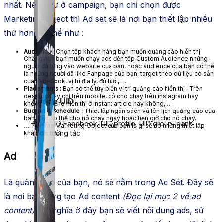
nhất. Nếu như ở campaign, bạn chỉ chọn được
Marketing Object thì Ad set sẽ là nơi bạn thiết lập nhiều
thứ hơn, cụ thể như :
Audience :
Chọn tệp khách hàng bạn muốn quảng cáo hiển thị.
Chẳng hạn bạn muốn chạy ads đến tệp Custom Audience những
người đã từng vào website của bạn, hoặc audience của bạn có thể
là những người đã like Fanpage của bạn, target theo dữ liệu có sẵn
của Facebook, vị trí địa lý, độ tuổi,….
Placements :
Bạn có thể tùy biến vị trí quảng cáo hiển thị : Trên
desktop hay chỉ trên mobile, có cho chạy trên instagram hay
Simple UID
không, có cho hiển thị ở instant article hay không,….
Budget & Schedule :
Thiết lập ngân sách và lên lịch quảng cáo của
bạn. Bạn có thể cho nó chạy ngay hoặc hẹn giờ cho nó chạy.
Quét UID Facebook: UID profile, UID group, danh
….Tùy vào Marketing Object của bạn là gì sẽ có những thiết lập
sách tương tác
khác đặc thù.
Ad
Là quảng cáo của bạn, nó sẽ nằm trong Ad Set. Đây sẽ
là nơi bạn sáng tạo Ad content
(Đọc lại mục 2 về ad
content)
. Có nghĩa ở đây bạn sẽ viết nội dung ads, sử