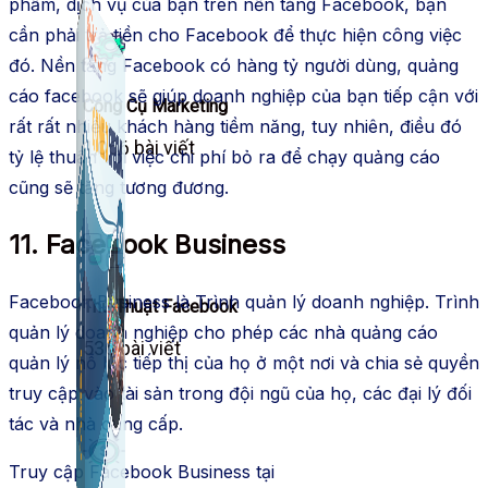
phẩm, dịch vụ của bạn trên nền tảng Facebook, bạn
cần phải trả tiền cho Facebook để thực hiện công việc
đó. Nền tảng Facebook có hàng tỷ người dùng, quảng
cáo facebook sẽ giúp doanh nghiệp của bạn tiếp cận với
Công Cụ Marketing
rất rất nhiều khách hàng tiềm năng, tuy nhiên, điều đó
1,066 bài viết
tỷ lệ thuận với việc chi phí bỏ ra để chạy quảng cáo
cũng sẽ tăng tương đương.
11. Facebook Business
Facebook Business là Trình quản lý doanh nghiệp. Trình
Thủ Thuật Facebook
quản lý doanh nghiệp cho phép các nhà quảng cáo
536 bài viết
quản lý nỗ lực tiếp thị của họ ở một nơi và chia sẻ quyền
truy cập vào tài sản trong đội ngũ của họ, các đại lý đối
tác và nhà cung cấp.
Truy cập Facebook Business tại