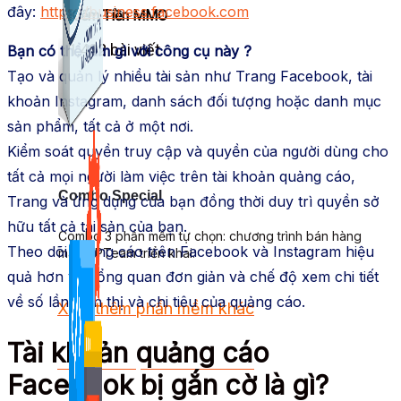
đây:
https://business.facebook.com
Kiếm Tiền MMO
1,422 bài viết
Bạn có thể làm gì với công cụ này ?
Tạo và quản lý nhiều tài sản như Trang Facebook, tài
khoản Instagram, danh sách đối tượng hoặc danh mục
sản phẩm, tất cả ở một nơi.
Kiểm soát quyền truy cập và quyền của người dùng cho
tất cả mọi người làm việc trên tài khoản quảng cáo,
Combo Special
Trang và ứng dụng của bạn đồng thời duy trì quyền sở
hữu tất cả tài sản của bạn.
Combo 3 phần mềm tự chọn: chương trình bán hàng
Theo dõi quảng cáo trên Facebook và Instagram hiệu
mà ATPTeam triển khai.
quả hơn với tổng quan đơn giản và chế độ xem chi tiết
về số lần hiển thị và chi tiêu của quảng cáo.
Xem thêm phần mềm khác
Tài khoản quảng cáo
Xem thêm phần mềm khác
Facebook bị gắn cờ là gì?