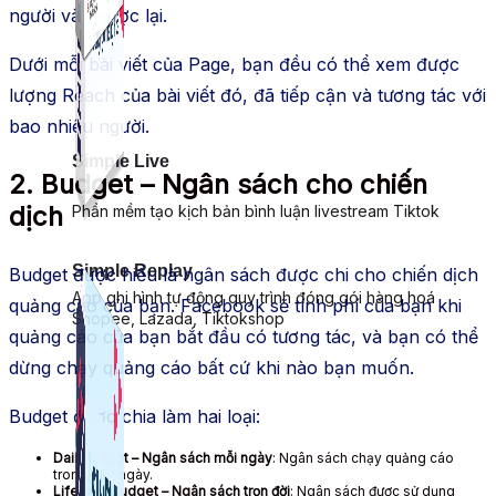
người và ngược lại.
Dưới mỗi bài viết của Page, bạn đều có thể xem được
lượng Reach của bài viết đó, đã tiếp cận và tương tác với
bao nhiêu người.
Simple Live
2. Budget – Ngân sách cho chiến
dịch
Phần mềm tạo kịch bản bình luận livestream Tiktok
Simple Replay
Budget được hiểu là ngân sách được chi cho chiến dịch
App ghi hình tự động quy trình đóng gói hàng hoá
quảng cáo của bạn. Facebook sẽ tính phí của bạn khi
Shopee, Lazada, Tiktokshop
quảng cáo của bạn bắt đầu có tương tác, và bạn có thể
dừng chạy quảng cáo bất cứ khi nào bạn muốn.
Budget được chia làm hai loại:
Daily Bdget – Ngân sách mỗi ngày
: Ngân sách chạy quảng cáo
trong một ngày.
Lifetime Budget – Ngân sách trọn đời
: Ngân sách được sử dụng