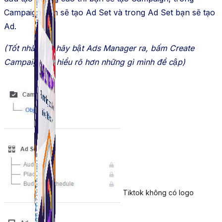
Campaign bạn sẽ tạo Ad Set và trong Ad Set bạn sẽ tạo
Ad.
(Tốt nhất bạn hãy bật Ads Manager ra, bấm Create
Campaign để hiểu rõ hơn những gì mình đề cập)
Simple Tikdown
Công cụ giúp bạn tải video Tiktok không có logo
nhanh chóng.