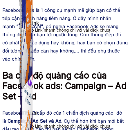
Facebook Ads là 1 công cụ mạnh mẽ giúp bạn có thể
tiếp cận khách hàng tiềm năng. Ở đây mình nhấn
ATP Link
mạnh
“TIẾP CẬN”
, có nghĩa Facebook Ads sẽ mang
Tạo Bio Link nhanh chóng chỉ với vài click chuột
thông điệp của bạn tới người dùng. Còn thông điệp đó
có phát huy tác dụng hay không, hay bạn có chọn đúng
đối tượng để tiếp cận hay không,… thì đều phụ thuộc
vào chính bạn.
Ba cấp độ quảng cáo của
Facebook ads: Campaign – Ad
Set – Ad
Facebook có 3 cấp độ của 1 chiến dịch quảng cáo, đó
ATP Link
là
Campaign, Ad Set và Ad
. Cụ thể hơn khi bạn mới bắt
Tạo Bio Link nhanh chóng chỉ với vài click chuột
đầu tạo quảng cáo thì bạn sẽ tạo Campaign, trong