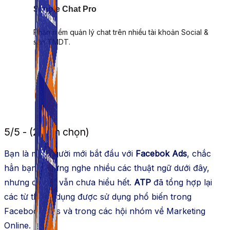
Simple Chat Pro
Phần mềm quản lý chat trên nhiều tài khoản Social &
sàn TMDT.
5/5 - (2 bình chọn)
Bạn là một người mới bắt đầu với
Facebok Ads
, chắc
hẳn bạn đã từng nghe nhiều các thuật ngữ dưới đây,
nhưng có thể vẫn chưa hiểu hết.
ATP
đã tổng hợp lại
các từ thông dụng được sử dụng phổ biến trong
Facebook Ads và trong các hội nhóm về Marketing
Online.