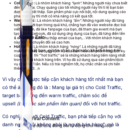
Cold traffic :
Là nhóm khách hàng
“lạnh”
. Những người này chưa biết
đến bạn là ai. Chạy quảng cáo tới những người này thì tỉ lệ bạn bán
được hàng rất thấp. Sản phẩm phải cực nổi bật, nội dung quảng cáo
phải thật hay thì mới có khả năng có kết quả tốt.
Warm traffic :
Là nhóm khách hàng
“ấm”
. Những người này đã từng
tương tác với bạn trong quá khứ, chẳng hạn đã vào website đọc bài
viết của bạn, đã like fanpage của bạn, đã tham gia event mà bạn
tạo trên Facebook, đã sử dụng ứng dụng của bạn, đã từng điền tên
Simple Zalo
& email vào form thu thập email của bạn,…Với nhóm khách hàng
này thì tỉ lệ chuyển đổi sẽ cao hơn.
Hot traffic :
Là nhóm khách hàng
“nóng”
. Là những người đã từng
Hỗ trợ kết bạn, gửi tin nhắn chăm sóc khách hàng trên
mua hàng hay sử dụng dịch vụ của bạn. Nếu sản phẩm hay dịch vụ
của bạn tốt thì “‘hot traffic” sẽ là những khách hàng tiềm năng nhất
Zalo.
trong 3 loại khách hàng trên. Vì họ đã sử dụng qua sản phẩm/dịch
vụ của bạn 1 lần. Nếu có trải nghiệm tốt, họ chắc chắn sẽ chi tiền
thêm lần 2,3…n
Vì vậy chiến lược tiếp cận khách hàng tốt nhất mà bạn
có thể áp dụng đó là : Mang lại giá trị cho Cold Traffic,
target bán hàng đến warm traffic, chăm sóc để
upsell
(bán các sản phẩm liên quan)
đối với hot traffic.
Có nghĩa đối với Cold Traffic, bạn phải tiếp cận họ với
Auto Viral Content
danh nghĩa “tôi không phải là người bán hàng”, mà là
Công cụ đặt lịch, đăng bài tự động cho hàng loạt