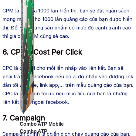
CPM là giá của 1000 lần hiển thị, bạn sẽ đặt ngân sách
mong muốn cho 1000 lần quảng cáo của bạn được hiển
thị. Đối với những sản phẩm có mức độ cạnh tranh cao
thì giá của CPM cũng sẽ cao.
6. CPC – Cost Per Click
CPC là chi phí cho mỗi lần nhấp vào liên kết. Bạn sẽ
phải trả cho facebook nếu có ai đó nhấp vào đường link
dẫn tới website, link app,… trên mẫu quảng cáo của bạn.
CPC là lựa chọn tối ưu nếu mục tiêu của bạn là những
liên kết nằm ngoài facebook.
7. Campaign
Combo ATP Mobile
Combo ATP
Campaign chính là chiến dịch chạy quảng cáo của bạn,