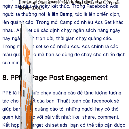
Combo phần mềm mềm Marketing dành cho điện
Giải pháp Combo ATP là tổng hợp tất cả các sản phẩm
ngày bắt đầu và ngày kết thúc. Trong Facebook Ads
thoại.
hỗ trợ KDOL.
người ta thường nói là
lên Camp
, tức là lên chiến dịch,
lên quảng cáo. Trong mỗi Camp có nhiều Ads Set khác
nhau. Ads set để xác định chạy ngân sách hàng ngày
hay ngân sách trọn đời, thời gian chạy quảng cáo.
Trong mỗi Ads set sẽ có nhiều Ads. Ads chính là các
mẫu quảng cáo mà bạn sẽ dùng để chạy cho chiến dịch
của mình.
8. PPE – Page Post Engagement
PPE là hình thức chạy quảng cáo để tăng lượng tương
tác cho bài viết của bạn. Thuật toán của facebook sẽ
giúp bạn chạy quảng cáo tới những người hay có thói
quen tương tác với bài viết như: like, share, comment.
Kết hợp với Target khi set ads, bạn có thể tiếp cận được