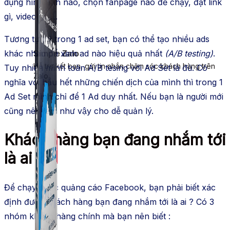
dụng hình ảnh nào, chọn fanpage nào để chạy, đặt link
gì, video gì,….
Tương tự thì trong 1 ad set, bạn có thể tạo nhiều ads
khác nhau để xem ad nào hiệu quả nhất
(A/B testing)
.
Simple Zalo
Hỗ trợ kết bạn, gửi tin nhắn chăm sóc khách hàng trên
Tuy nhiên mình toàn A/B tesing với Ad Set là đủ. Có
Zalo.
nghĩa với hầu hết những chiến dịch của mình thì trong 1
Ad Set mình chỉ để 1 Ad duy nhất. Nếu bạn là người mới
cũng nên làm như vậy cho dễ quản lý.
Khách hàng bạn đang nhắm tới
là ai ?
Để chạy được quảng cáo Facebook, bạn phải biết xác
định được khách hàng bạn đang nhắm tới là ai ? Có 3
nhóm khách hàng chính mà bạn nên biết :