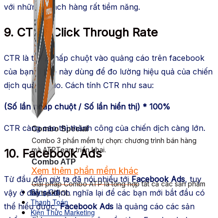
với những khách hàng rất tiềm năng.
9. CTR – Click Through Rate
CTR là tỷ lệ nhấp chuột vào quảng cáo trên facebook
của bạn. Tỷ lệ này dùng để đo lường hiệu quả của chiến
dịch quảng cáo. Cách tính CTR như sau:
(Số lần nhấp chuột / Số lần hiển thị) * 100%
CTR càng cao thì thành công của chiến dịch càng lớn.
Combo Special
Combo 3 phần mềm tự chọn: chương trình bán hàng
mà ATPTeam triển khai.
10. Facebook Ads
Combo ATP
Xem thêm phần mềm khác
Từ đầu đến giờ ta đã nói nhiều tới
Facebook Ads
, tuy
Xem thêm phần mềm khác
Giải pháp Combo ATP là tổng hợp tất cả các sản phẩm
Bảng Giá
vậy ở đây sẽ định nghĩa lại để các bạn mới bắt đầu có
hỗ trợ KDOL.
Thanh Toán
thể hiểu được,
Facebook Ads
là quảng cáo các sản
Kiến Thức Marketing