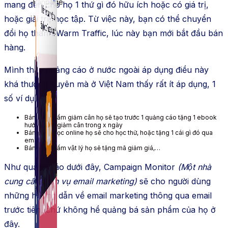
Fanpage.
mang đến cho họ 1 thứ gì đó hữu ích hoặc có giá trị,
hoặc giải trí, học tập. Từ việc này, bạn có thể chuyển
đổi họ thành Warm Traffic, lúc này bạn mới bắt đầu bán
hàng.
Mình thấy quảng cáo ở nước ngoài áp dụng điều này
khá thường xuyên mà ở Việt Nam thấy rất ít áp dụng, 1
số ví dụ :
Bán sản phẩm giảm cân họ sẽ tạo trước 1 quảng cáo tặng 1 ebook
hướng dẫn giảm cân trong x ngày
Bán khóa học online họ sẽ cho học thử, hoặc tặng 1 cái gì đó qua
email
Bán sản phẩm vật lý họ sẽ tặng mã giảm giá,…
Như quảng cáo dưới đây, Campaign Monitor
(Một nhà
cung cấp dịch vụ email marketing)
sẽ cho người dùng
những hướng dẫn về email marketing thông qua email
trước tiên, chứ không hề quảng bá sản phẩm của họ ở
đây.