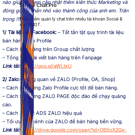
nào giúp anh em cập nhật thêm kiến thức Marketing và
Simple Chat Pro
đóng góp 1 phần nhỏ vào thành công của anh em. Trân
trọng !!!
Phần mềm quản lý chat trên nhiều tài khoản Social &
sàn TMDT.
1/ Tài liệu về Facebook:
– Tất tần tật quy trình tài liệu
bán hàng trên Profile
– Cách bán hàng trên Group chất lượng
– Tổng hợp bài viết bán hàng trên Fanpage
Link tải:
https://goo.gl/aWLtxU
2/ Zalo:
– Tổng quan về ZALO (Profile, OA, Shop)
– Cách xây dựng Zalo Profile cực tốt để bán hàng.
– Cách xây dựng ZALO PAGE độc đáo để chạy quảng
cáo.
– Cách Target ADS ZALO hiệu quả
– Tối ưu các kênh của ZALO để bán hàng bền vững.
Link tải:
https://drive.google.com/open?id=0B5oX2Qx-