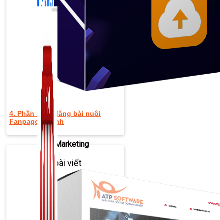
4. Phần mềm đăng bài nuôi
Fanpage vệ tinh
Zalo Marketing
104 bài viết
New