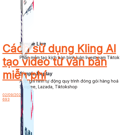
Simple Live
Cách sử dụng Kling AI
Phần mềm tạo kịch bản bình luận livestream Tiktok
tạo video từ văn bản
miễn phí
Simple Replay
App ghi hình tự động quy trình đóng gói hàng hoá
Shopee, Lazada, Tiktokshop
02/09/2024
693