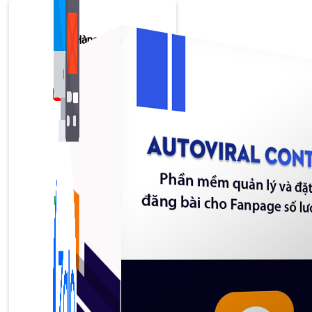
Bán Hàng Online
2,632 bài viết
New
Kiến Thức Website
309 bài viết