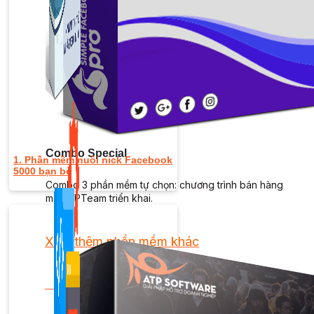
Kiếm Tiền MMO
1,422 bài viết
Combo Special
1. Phần mềm nuôi nick Facebook
5000 bạn bè
Combo 3 phần mềm tự chọn: chương trình bán hàng
mà ATPTeam triển khai.
Xem thêm phần mềm khác
Xem thêm phần mềm khác