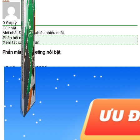
0
Góp ý
Cũ nhất
Mới nhất
Được bỏ phiếu nhiều nhất
Phản hồi nội tuyến
Xem tất cả bình luận
Phần mềm Marketing nổi bật
🎉 Ưu đãi Tết 2026
Combo ATP Mobile
Combo ATP