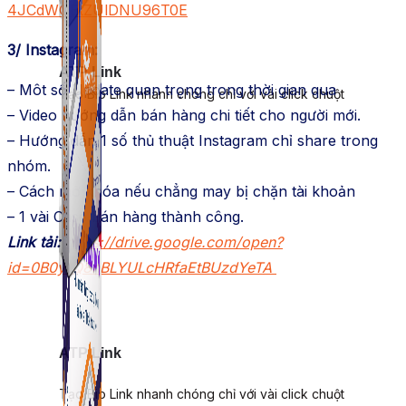
4JCdWGEtZUlDNU96T0E
3/ Instagram:
ATP Link
– Môt số Update quan trọng trong thời gian qua
Tạo Bio Link nhanh chóng chỉ với vài click chuột
– Video hướng dẫn bán hàng chi tiết cho người mới.
– Hướng dẫn 1 số thủ thuật Instagram chỉ share trong
nhóm.
– Cách mở khóa nếu chẳng may bị chặn tài khoản
– 1 vài Case bán hàng thành công.
Link tải:
https://drive.google.com/open?
id=0B0y1Q8nBLYULcHRfaEtBUzdYeTA
ATP Link
Tạo Bio Link nhanh chóng chỉ với vài click chuột