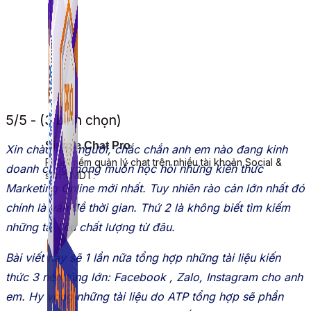
5/5 - (3 bình chọn)
Simple Chat Pro
Xin chào mọi người, chắc chắn anh em nào đang kinh
Phần mềm quản lý chat trên nhiều tài khoản Social &
doanh cũng mong muốn học hỏi những kiến thức
sàn TMDT.
Marketing Online mới nhất. Tuy nhiên rào cản lớn nhất đó
chính là vấn đề thời gian. Thứ 2 là không biết tìm kiếm
những tài liệu chất lượng từ đâu.
Bài viết này sẽ 1 lần nữa tổng hợp những tài liệu kiến
thức 3 nền tảng lớn: Facebook , Zalo, Instagram cho anh
em. Hy vọng những tài liệu do ATP tổng hợp sẽ phần