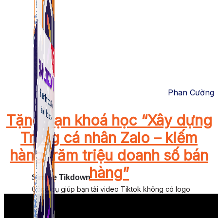
Phan Cường
Tặng bạn khoá học “Xây dựng
Trang cá nhân Zalo – kiếm
hàng trăm triệu doanh số bán
hàng”
Simple Tikdown
Công cụ giúp bạn tải video Tiktok không có logo
nhanh chóng.