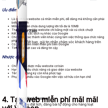
Ưu điểm
:
Là cách tạo website cá nhân miễn phí, dễ dàng mà không cần phải
biết lập trình
Mỗi tài khoản chứa dung lượng lớn tối đa là 10MB
Thay đổi giao diện website chỉ bằng một vài cú click chuột
Simple Zalo
Kết hợp với các dịch vụ khác của Google
Cho phép các thành viên khác cùng làm việc thông qua chức năng
phân quyền
Hỗ trợ kết bạn, gửi tin nhắn chăm sóc khách hàng trên
Có thể tạo tên miền miễn phí trên Google
Zalo.
Tính bảo mật cao và đáng tin cậy
Nhược điểm
:
Chỉ thiết kế được mẫu website cơ bản
Hạn chế nhiều chức năng và giao diện của website
Tên miền đăng ký còn khá phức tạp
Phụ thuộc nhiều vào Google nên việc sở hữu còn hạn chế
4. Tạo web miễn phí mãi mãi
Auto Viral Content
Công cụ đặt lịch, đăng bài tự động cho hàng loạt