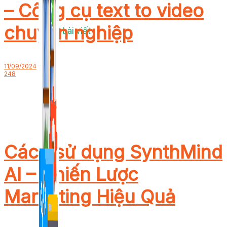
– Công cụ text to video
chuyên nghiệp
1,422 bài viết
11/09/2024
248
Cách sử dụng SynthMind
AI – Chiến Lược
Marketing Hiệu Quả