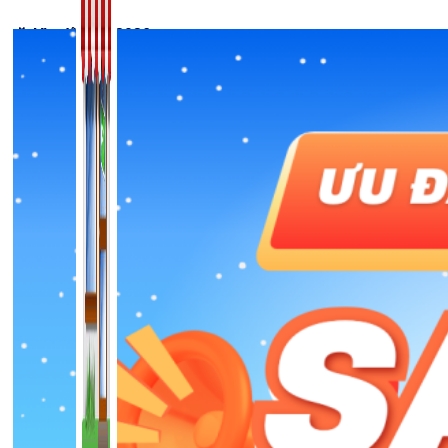
🎉 Ưu đãi Tết 2026