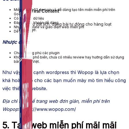
Miễn phí tới 02 domain và dễ dàng tạo tên miền miễn phí trên
Auto Viral Content
Google.
Có backup dữ liệu
Đăng ký tài khoản dễ dàng
Công cụ đặt lịch, đăng bài tự động cho hàng loạt
Nhiều template và giao diện web miễn phí
Fanpage.
Dễ thao tác
Nhược điểm
:
Chưa phong phú các plugin
Không quá phổ biến, chưa có nhiều review hay hướng dẫn sử dụng
bằng tiếng Việt.
Như vậy, bên cạnh wordpress thì Wopop là lựa chọn
khá hoàn hảo cho các bạn muốn mày mò tìm hiểu công
việc thiết kế website.
Địa chỉ thiết kế trang web đơn giản, miễn phí trên
Wopop
: https://www.wopop.com/
5. Tạo web miễn phí mãi mãi