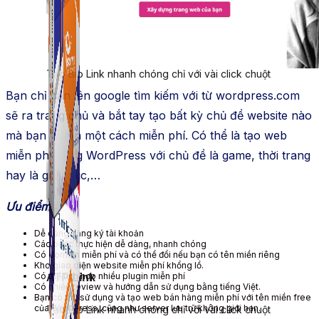
ATP Link
Tạo Bio Link nhanh chóng chỉ với vài click chuột
Bạn chỉ cần lên google tìm kiếm với từ wordpress.com
sẽ ra trang chủ và bắt tay tạo bất kỳ chủ đề website nào
mà bạn muốn một cách miễn phí. Có thể là tạo web
miễn phí bằng WordPress với chủ đề là game, thời trang
hay là giáo dục,…
Ưu điểm:
Dễ dàng đăng ký tài khoản
Các bước thực hiện dễ dàng, nhanh chóng
Có domain miễn phí và có thể đổi nếu bạn có tên miền riêng
Kho giao diện website miễn phí khổng lồ.
Có thể tích hợp nhiều plugin miễn phí
ATP Link
Có nhiều review và hướng dẫn sử dụng bằng tiếng Việt.
Bạn có thể sử dụng và tạo web bán hàng miễn phí với tên miền free
của WordPress, cũng như server lưu trữ không giới hạn.
Tạo Bio Link nhanh chóng chỉ với vài click chuột