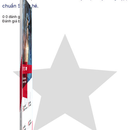
chuẩn SEO nhé.
0
0
đánh giá
Đánh giá bài viết