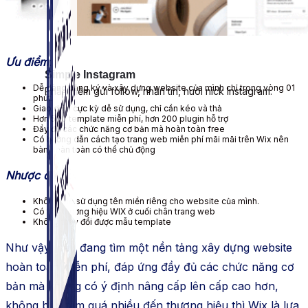
Ưu điểm
:
Simple Instagram
Dễ dàng đăng ký và xây dựng website của mình chỉ trong vòng 01
Phần mềm gửi follow, nhắn tin, nuôi nick Instagram.
phút.
Giao diện cực kỳ dễ sử dụng, chỉ cần kéo và thả
Hơn 500 template miễn phí, hơn 200 plugin hỗ trợ
Đầy đủ các chức năng cơ bản mà hoàn toàn free
Có hướng dẫn cách tạo trang web miễn phí mãi mãi trên Wix nên
bàn hoàn toàn có thể chủ động
Nhược điểm
:
Không thể sử dụng tên miền riêng cho website của mình.
Có tên thương hiệu WIX ở cuối chân trang web
Không thay đổi được mẫu template
Như vậy, nếu đang tìm một nền tảng xây dựng website
hoàn toàn miễn phí, đáp ứng đầy đủ các chức năng cơ
bản mà không có ý định nâng cấp lên cấp cao hơn,
không bận tâm quá nhiều đến thương hiệu thì Wix là lựa