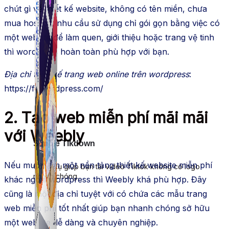
chút gì về thiết kế website, không có tên miền, chưa
mua hosting, nhu cầu sử dụng chỉ gói gọn bằng việc có
một website để làm quen, giới thiệu hoặc trang vệ tinh
thì wordpress hoàn toàn phù hợp với bạn.
Địa chỉ thiết kế trang web online trên wordpress
:
https://fr.wordpress.com/
2. Tạo web miễn phí mãi mãi
với Weebly
Simple Tikdown
Nếu muốn tìm một nền tảng thiết kế website miễn phí
Công cụ giúp bạn tải video Tiktok không có logo
nhanh chóng.
khác ngoài wordpress thì Weebly khá phù hợp. Đây
cũng là một địa chỉ tuyệt với có chứa các mẫu trang
web miễn phí tốt nhất giúp bạn nhanh chóng sở hữu
một website dễ dàng và chuyên nghiệp.