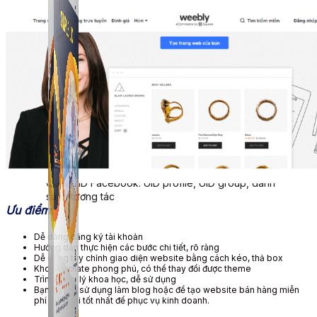
Simple UID
Quét UID Facebook: UID profile, UID group, danh
sách tương tác
Ưu điểm
:
Dễ dàng đăng ký tài khoản
Hướng dẫn thực hiện các bước chi tiết, rõ ràng
Dễ dàng tùy chỉnh giao diện website bằng cách kéo, thả box
Kho template phong phú, có thể thay đổi được theme
Trình quản lý khoa học, dễ sử dụng
Bạn có thể sử dụng làm blog hoặc để tạo website bán hàng miễn
phí mãi mãi tốt nhất để phục vụ kinh doanh.