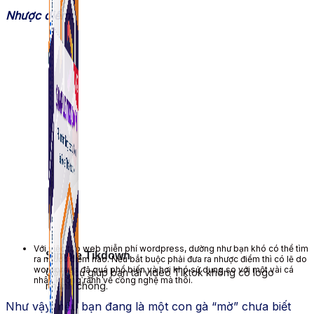
Nhược điểm:
Với việc tạo web miễn phí wordpress, dường như bạn khó có thể tìm
Simple Tikdown
ra nhược điểm nào. Nếu bắt buộc phải đưa ra nhược điểm thì có lẽ do
wordpress đã quá phổ biến và hơi khó sử dụng so với một vài cá
Công cụ giúp bạn tải video Tiktok không có logo
nhân không rành về công nghệ mà thôi.
nhanh chóng.
Như vậy, nếu bạn đang là một con gà “mờ” chưa biết