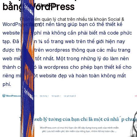
bằng WordPress
Simple Chat Pro
Phần mềm quản lý chat trên nhiều tài khoản Social &
WordPress là một nền tảng giúp bạn có thể thiết kế
sàn TMDT.
website miễn phí mà không cần phải biết mã code phức
tạp. Đã có hơn ¼ số trang web trên thế giới hiện nay
được thiết kế trên wordpress thông qua các mẫu trang
web miễn phí tốt nhất. Một trong những lý do làm nên
thành công đó là wordpress cho phép bạn thiết kế cho
riêng mình một website đẹp và hoàn toàn không mất
phí.