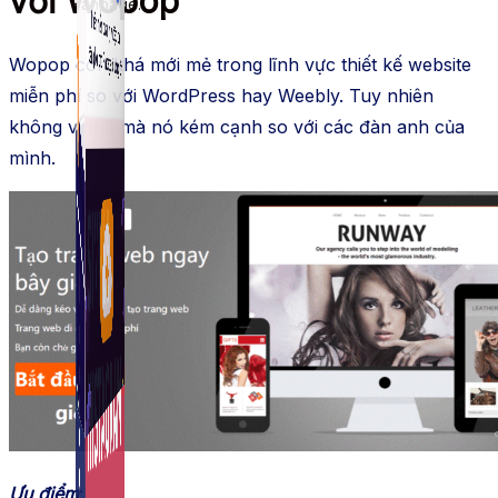
với Wopop
Fanpage.
Wopop còn khá mới mẻ trong lĩnh vực thiết kế website
miễn phí so với WordPress hay Weebly. Tuy nhiên
không vì thế mà nó kém cạnh so với các đàn anh của
mình.
Ưu điểm
: