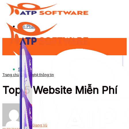
Sản Phẩm
Sản Phẩm
Trang chủ
Công nghệ thông tin
Top 5 Website Miễn Phí
Bởi
Giang Vũ