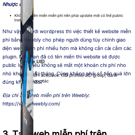
Nhược điểm
:
Không có tên miền miễn phí nên phải update mới có thể public
trang web
Như vậy, so với wordpress thì việc thiết kế website miễn
phí bằng Weebly cho phép người dùng tùy chỉnh giao
diện web miễn phí nhiều hơn mà không cần cài cắm các
plugin. Nếu bạn đã có tên miền thì website sẽ được
Simple UID
public luôn, nếu không sẽ mất một khoản chi phí nho
nhỏ khoảng 5$/ tháng. Cũng không phải số tiền quá lớn
Quét UID Facebook: UID profile, UID group, danh
sách tương tác
đúng không nào?
Địa chỉ làm web miễn phí trên Weebly
:
https://www.weebly.com/
3. Tạo web miễn phí trên