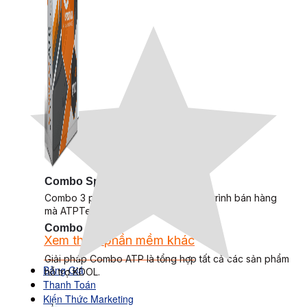
Combo Special
Combo 3 phần mềm tự chọn: chương trình bán hàng
mà ATPTeam triển khai.
Combo ATP
Xem thêm phần mềm khác
Xem thêm phần mềm khác
Giải pháp Combo ATP là tổng hợp tất cả các sản phẩm
Bảng Giá
hỗ trợ KDOL.
Thanh Toán
Kiến Thức Marketing