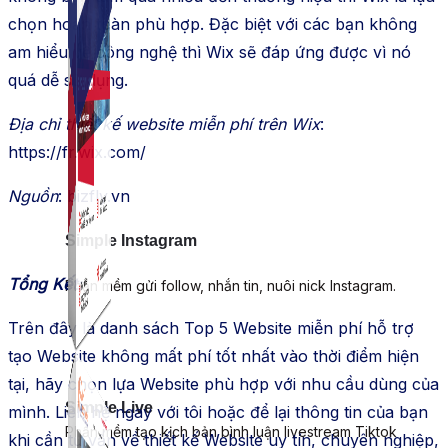
chọn hoàn toàn phù hợp. Đặc biệt với các bạn không
am hiểu về công nghệ thì Wix sẽ đáp ứng được vì nó
quá dễ sử dụng.
Địa chỉ thiết kế website miễn phí trên Wix
:
https://fr.wix.com/
Nguồn
: bizfly.vn
Simple Instagram
Tổng Kết:
Phần mềm gửi follow, nhắn tin, nuôi nick Instagram.
Trên đây là danh sách Top 5 Website miễn phí hỗ trợ
tạo Website không mất phí tốt nhất vào thời điểm hiện
tại, hãy chọn lựa Website phù hợp với nhu cầu dùng của
Simple Live
mình. Liên hệ ngay với tôi hoặc để lại thông tin của bạn
Phần mềm tạo kịch bản bình luận livestream Tiktok
khi cần tư vấn về thiết kế Website uy tín, chuyên nghiệp,