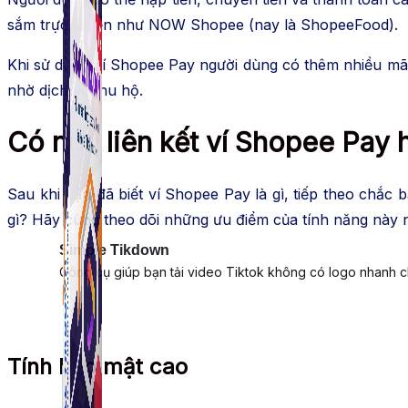
sắm trực tuyến như NOW Shopee (nay là ShopeeFood).
Khi sử dụng ví Shopee Pay người dùng có thêm nhiều mã 
nhờ dịch vụ thu hộ.
Có nên liên kết ví Shopee Pay
Sau khi bạn đã biết ví Shopee Pay là gì, tiếp theo chắc
gì? Hãy cùng theo dõi những ưu điểm của tính năng này 
Simple Tikdown
Công cụ giúp bạn tải video Tiktok không có logo nhanh 
Tính bảo mật cao