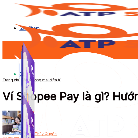
Sản Phẩm
Sản Phẩm
Trang chủ
Sàn thương mại điện tử
Ví Shopee Pay là gì? Hư
Bởi
Thúy Quyên