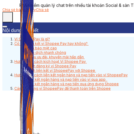
Phần mềm quản lý chat trên nhiều tài khoản Social & sàn 
Chia sẻ bài viết này
Chia sẻ
Nội dung bài viết
Ví Shopee Pay là gì?
Có nên liên kết ví Shopee Pay hay không?
Tính bảo mật cao
Giao dịch nhanh chóng
Nhiều ưu đãi, khuyến mãi hấp dẫn
Hướng dẫn cách kích hoạt Ví Shopee Pay
Cách đăng ký ví Shopee Pay
Cách liên kết ví ShopeePay với Shopee
Hướng dẫn cách liên kết ngân hàng và nạp tiền vào ví ShopeePay
Liên kết ngân hàng và nạp tiền vào ví qua app
Liên kết ngân hàng và nạp tiền qua ứng dụng Shopee
Cách sử dụng ví ShopeePay để thanh toán trên Shopee