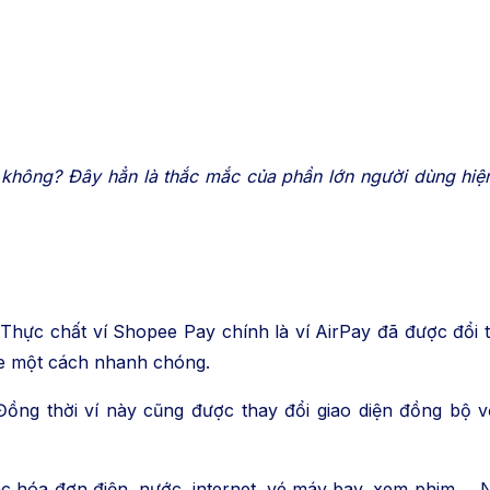
hông? Đây hẳn là thắc mắc của phần lớn người dùng hiện
Thực chất ví Shopee Pay chính là ví AirPay đã được đổi t
pee một cách nhanh chóng.
ồng thời ví này cũng được thay đổi giao diện đồng bộ v
các hóa đơn điện, nước, internet, vé máy bay, xem phim….