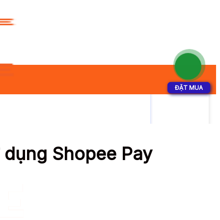
ĐẶT MUA
ĐẶT MUA
sử dụng Shopee Pay