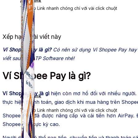
ATP Link
Tạo Bio Link nhanh chóng chỉ với vài click chuột
Xếp hạng bài viết này
Ví Shopee Pay là gì?
Có nên sử dụng Ví Shopee Pay hay k
viết sau của ATP Software nhé!
Ví Shopee Pay là gì?
Ví Shopee Pay là gì
hiện còn mơ hồ đối với nhiều người. 
ATP Link
thực hiện thanh toán, giao dịch khi mua hàng trên Sho
Tạo Bio Link nhanh chóng chỉ với vài click chuột
Shopee Pay đã được nâng cấp và cải tiến hơn AirPay. Đ
Shopee Pay cực kỳ cao.
Người dùng có thể nạp tiền, chuyển tiền và thanh toán 