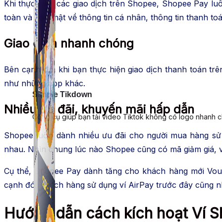
Khi thực hiện các giao dịch trên Shopee, Shopee Pay lu
toàn và bảo mật về thông tin cá nhân, thông tin thanh to
Giao dịch nhanh chóng
Bên cạnh đó, khi bạn thực hiện giao dịch thanh toán trê
như những app khác.
Simple Tikdown
Nhiều ưu đãi, khuyến mãi hấp dẫn
Công cụ giúp bạn tải video Tiktok không có logo nhanh 
Shopee luôn dành nhiều ưu đãi cho người mua hàng sử 
nhau. Nhìn chung lúc nào Shopee cũng có mã giảm giá,
Cụ thể, Shopee Pay dành tăng cho khách hàng mới Vouc
cạnh đó, khách hàng sử dụng ví AirPay trước đây cũng 
Hướng dẫn cách kích hoạt Ví 