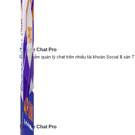
Simple Chat Pro
Phần mềm quản lý chat trên nhiều tài khoản Social & sàn 
Simple Chat Pro