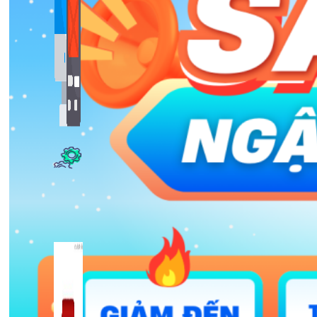
Bảng Giá
Thanh Toán
Kiến Thức Marketing
Kiến Thức Website
309 bài viết
Công Cụ Marketing
1,066 bài viết