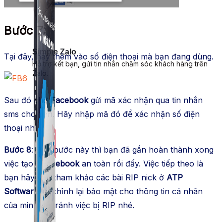
Bước 7:
Simple Zalo
Tại đây, hãy thêm vào số điện thoại mà bạn đang dùng.
Hỗ trợ kết bạn, gửi tin nhắn chăm sóc khách hàng trên
Zalo.
Sau đó chờ
Facebook
gửi mã xác nhận qua tin nhắn
sms cho bạn. Hãy nhập mã đó để xác nhận số điện
thoại nhé.
Bước 8
: Đến bước này thì bạn đã gần hoàn thành xong
việc tạo 1
Facebook
an toàn rồi đấy. Việc tiếp theo là
bạn hãy vào tham khảo các bài RIP nick ở
ATP
Software
và chỉnh lại bảo mật cho thông tin cá nhân
của minh để tránh việc bị RIP nhé.