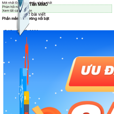
Mới nhất
Được bỏ phiếu nhiều nhất
Kiếm Tiền MMO
Phản hồi nội tuyến
Xem tất cả bình luận
1,422 bài viết
Phần mềm Marketing nổi bật
🎉 Ưu đãi Tết 2026
Combo Special
Combo 3 phần mềm tự chọn: chương trình bán hàng
mà ATPTeam triển khai.
Xem thêm phần mềm khác
Xem thêm phần mềm khác