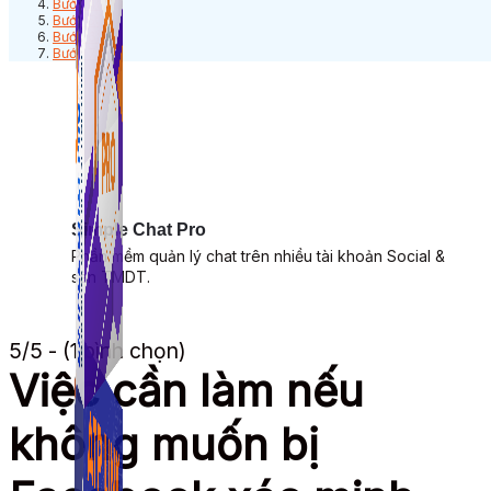
Bước 4:
Bước 5:
Bước 6:
Bước 7:
Simple Chat Pro
Phần mềm quản lý chat trên nhiều tài khoản Social &
sàn TMDT.
5/5 - (1 bình chọn)
Việc cần làm nếu
không muốn bị