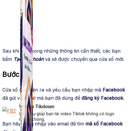
Sau khi điền xong những thông tin cần thiết, các bạn
bấm
Tạo tài khoản
và sẽ được chuyển qua cửa sổ mới.
Bước 2
:
Cửa sổ mới hiện ra và yêu cầu bạn nhập mã
Facebook
đã gửi về email mà bạn đã dùng để
đăng ký Facebook
.
Simple Tikdown
Công cụ giúp bạn tải video Tiktok không có logo
nhanh chóng.
Bạn hãy đăng nhập vào email để tìm
mã số Facebook