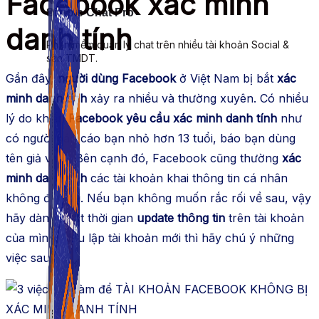
Facebook xác minh
Simple Chat Pro
danh tính
Phần mềm quản lý chat trên nhiều tài khoản Social &
sàn TMDT.
Gần đây,
người dùng Facebook
ở Việt Nam bị bắt
xác
minh danh tính
xảy ra nhiều và thường xuyên. Có nhiều
lý do khiến
Facebook yêu cầu xác minh danh tính
như
có người báo cáo bạn nhỏ hơn 13 tuổi, báo bạn dùng
tên giả v.v…. Bên cạnh đó, Facebook cũng thường
xác
minh danh tính
các tài khoản khai thông tin cá nhân
không đầy đủ. Nếu bạn không muốn rắc rối về sau, vậy
hãy dành chút thời gian
update thông tin
trên tài khoản
của mình. Nếu lập tài khoản mới thì hãy chú ý những
việc sau.