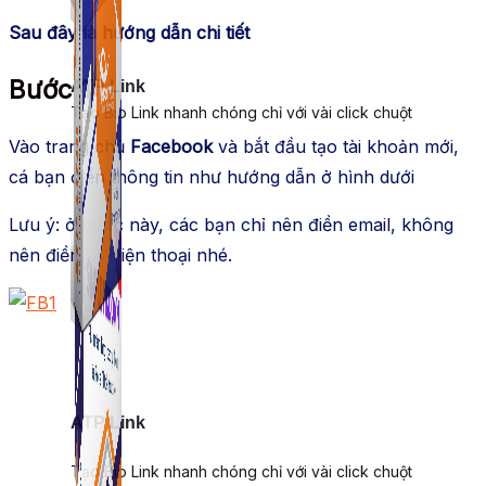
Sau đây là hướng dẫn chi tiết
Bước 1
:
ATP Link
Tạo Bio Link nhanh chóng chỉ với vài click chuột
Vào trang chủ
Facebook
và bắt đầu tạo tài khoản mới,
cá bạn điền thông tin như hướng dẫn ở hình dưới
Lưu ý: ở bước này, các bạn chỉ nên điền email, không
nên điền số điện thoại nhé.
ATP Link
Tạo Bio Link nhanh chóng chỉ với vài click chuột