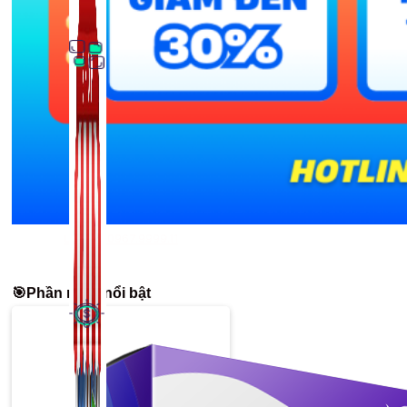
Thủ Thuật Facebook
536 bài viết
Liên hệ: 0967.9999.11
🎯Phần mềm nổi bật
Kiếm Tiền MMO