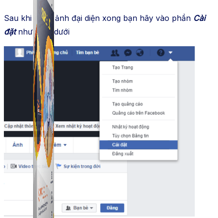
Sau khi đăng ảnh đại diện xong bạn hãy vào phần
Cài
đặt
như hình dưới
Simple UID
Quét UID Facebook: UID profile, UID group, danh
sách tương tác