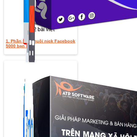
Bán Hàng Online
2,632 bài viết
New
1. Phần mềm nuôi nick Facebook
5000 bạn bè
Kiến Thức Website
309 bài viết