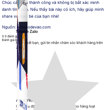
Chúc các bạn thành công và không bị bắt xác minh
danh tính nữa. Nếu thấy bài này có ích, hãy giúp mình
share với bạn bè của bạn nhé!
Nguồn: lamsaodevao.com
Simple Zalo
0
0
đánh giá
Đánh giá bài viết
Hỗ trợ kết bạn, gửi tin nhắn chăm sóc khách hàng trên
Zalo.
Auto Viral Content
Công cụ đặt lịch, đăng bài tự động cho hàng loạt