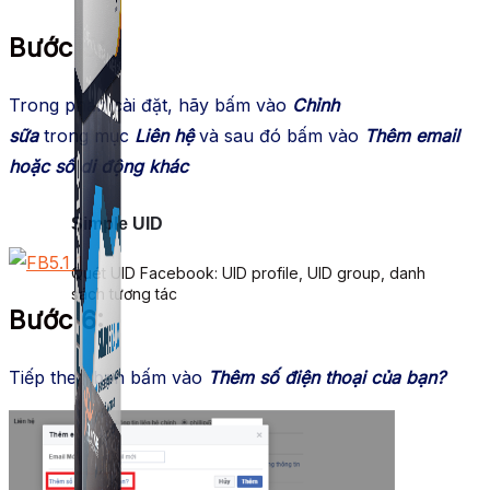
Bước 5
:
Trong phần cài đặt, hãy bấm vào
Chỉnh
sữa
trong mục
Liên hệ
và sau đó bấm vào
Thêm email
hoặc số di động khác
Simple UID
Quét UID Facebook: UID profile, UID group, danh
sách tương tác
Bước 6
:
Tiếp theo bạn bấm vào
Thêm số điện thoại của bạn?