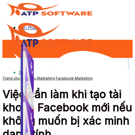
Sản Phẩm
Sản Phẩm
Trang chủ
Công Cụ Marketing
Facebook Marketing
Việc cần làm khi tạo tài
khoản Facebook mới nếu
không muốn bị xác minh
danh tính