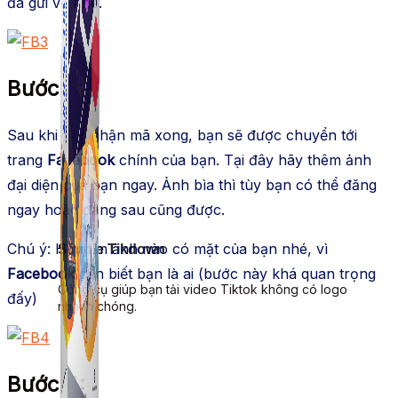
đã gửi về nhé.
Bước 3
:
Sau khi xác nhận mã xong, bạn sẽ được chuyển tới
trang
Facebook
chính của bạn. Tại đây hãy thêm ảnh
đại diện của bạn ngay. Ảnh bìa thì tùy bạn có thể đăng
ngay hoặc đăng sau cũng được.
Chú ý: Hãy tìm ảnh nào có mặt của bạn nhé, vì
Simple Tikdown
Facebook
cần biết bạn là ai (bước này khá quan trọng
Công cụ giúp bạn tải video Tiktok không có logo
đấy)
nhanh chóng.
Bước 4
: