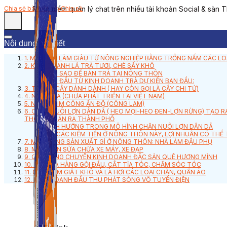
Phần mềm quản lý chat trên nhiều tài khoản Social & sàn 
Chia sẻ bài viết này
Chia sẻ
Nội dung bài viết
1. MÔ HÌNH LÀM GIÀU TỪ NÔNG NGHIỆP BẰNG TRỒNG NẤM CÁC LO
2. KINH DOANH LÁ TRÀ TƯƠI, CHÈ SẤY KHÔ
LÀM SAO ĐỂ BÁN TRÀ TẠI NÔNG THÔN
VỐN ĐẦU TỪ KINH DOANH TRÀ DỰ KIẾN BAN ĐẦU:
3. TRỒNG CÂY DÀNH DÀNH ( HAY CÒN GỌI LÀ CÂY CHI TỬ)
4. NUÔI LỪA (CHƯA PHÁT TRIỂN TẠI VIỆT NAM)
5. NUÔI CHIM CÔNG ẤN ĐỘ (CÔNG LAM)
6. CHĂN NUÔI LỢN DÂN DÃ ( HEO MỌI-HEO ĐEN-LỢN RỪNG) TẠO 
THÔN VÀ BÁN RA THÀNH PHỐ
ĐỊNH HƯỚNG TRONG MÔ HÌNH CHĂN NUÔI LỢN DÂN DÃ
VỚI CÁC KIẾM TIỀN Ở NÔNG THÔN NÀY, LỢI NHUẬN CÓ THỂ 
7. MỞ XƯỞNG SẢN XUẤT GÌ Ở NÔNG THÔN: NHÀ LÀM ĐẬU PHỤ
8. MỞ QUÁN SỬA CHỮA XE MÁY, XE ĐẠP
9. CỬA HÀNG CHUYÊN KINH DOANH ĐẶC SẢN QUÊ HƯƠNG MÌNH
10. MỞ CỬA HÀNG GỘI ĐẦU, CẮT TỈA TÓC, CHĂM SÓC TÓC
11. CỬA TIỆM GIẶT KHÔ VÀ LÀ HƠI CÁC LOẠI CHĂN, QUẦN ÁO
12. KINH DOANH ĐẦU THU PHÁT SÓNG VÔ TUYẾN ĐIỆN