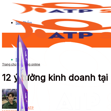
Sản Phẩm
Sản Phẩm
Trang chủ
Bán hàng online
12 ý tưởng kinh doanh tại
Bởi
ATP