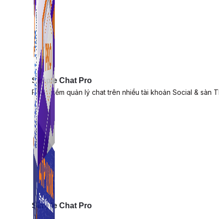
Simple Chat Pro
Phần mềm quản lý chat trên nhiều tài khoản Social & sàn 
Simple Chat Pro