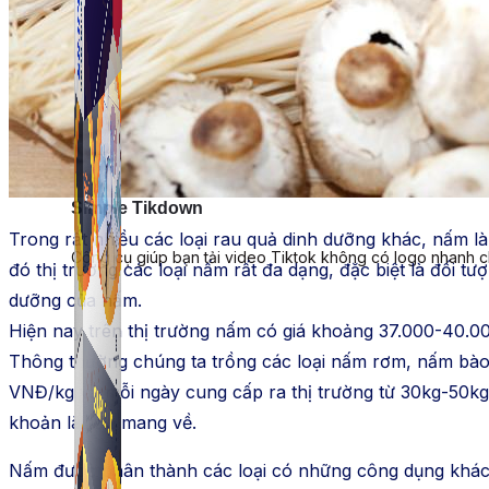
Simple Tikdown
Trong rất nhiều các loại rau quả dinh dưỡng khác, nấm l
Công cụ giúp bạn tải video Tiktok không có logo nhanh 
đó thị trường các loại nấm rất đa dạng, đặc biệt là đối t
dưỡng của nấm.
Hiện nay trên thị trường nấm có giá khoảng 37.000-40.
Thông thường chúng ta trồng các loại nấm rơm, nấm bào n
VNĐ/kg và mỗi ngày cung cấp ra thị trường từ 30kg-50kg 
khoản lãi lớn mang về.
Nấm được phân thành các loại có những công dụng khác