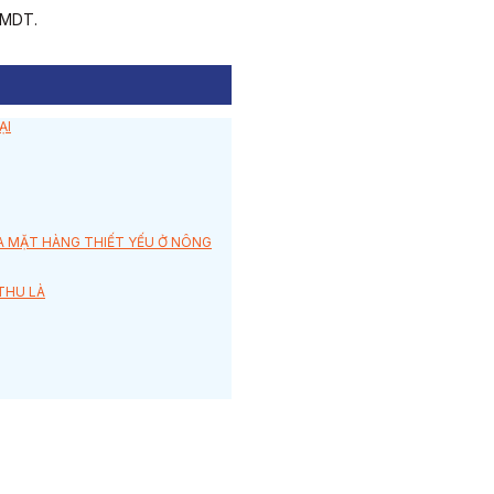
TMDT.
ẠI
RA MẶT HÀNG THIẾT YẾU Ở NÔNG
THU LÀ