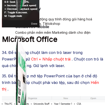
Simple Replay
App ghi hình tự động quy trình đóng gói hàng hoá
Shopee, Lazada, Tiktokshop
Combo ATP Mobile
Combo phần mềm mềm Marketing dành cho điện
thoại.
Microsoft Office
34. Để sử dụng chuột làm con trỏ laser trong
PowerPoint: giữ
Ctrl + Nhấp chuột trái
. Chuột con trỏ là
quá chính thống. Giữ lạnh với laser.
35. Để trực tiếp mở tệp PowerPoint của bạn ở chế độ
trình bày: Nhấp chuột phải vào tệp, sau đó chọn
Hiển
thị
.