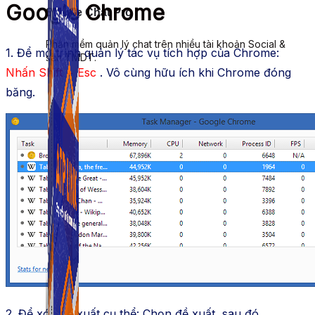
Google Chrome
Simple Chat Pro
Phần mềm quản lý chat trên nhiều tài khoản Social &
1. Để mở trình quản lý tác vụ tích hợp của Chrome:
sàn TMDT.
Nhấn
Shift + Esc
. Vô cùng hữu ích khi Chrome đóng
băng.
2. Để xóa đề xuất cụ thể: Chọn đề xuất, sau đó