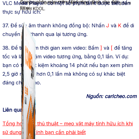
Combo phần mềm mềm Marketing dành cho điện
Giải pháp Combo ATP là tổng hợp tất cả các sản phẩm
VLC Media Player có một số phím tắt ít được biết đến
thoại.
hỗ trợ KDOL.
thực sự hữu ích:
37. Để sửa âm thanh không đồng bộ: Nhấn
J
và
K
để di
chuyển âm thanh qua lại tương ứng.
38. Để tiết kiệm thời gian xem video: Bấm
]
và
[
để tăng
tốc và làm chậm video tương ứng, bằng 0,1 lần. Ví dụ:
bạn có thể tiết kiệm khoảng 14 phút nếu bạn xem phim
2,5 giờ nhanh hơn 0,1 lần mà không có sự khác biệt
đáng chú ý nào.
Nguồn: carlcheo.com
Liên quan:
Tổng hợp các thủ thuật – mẹo vặt máy tính hữu ích khi
sử dung máy tính bạn cần phải biết