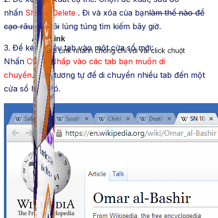
nhấn
Shift + Delete
. Đi và xóa của bạn
làm thế nào để
cạo râu của tôi
lúng túng tìm kiếm bây giờ.
ATP Link
3. Để kéo nhiều tab vào một cửa sổ mới:
Tạo Bio Link nhanh chóng chỉ với vài click chuột
Nhấn
Ctrl + Nhấp vào các tab
bạn muốn di
chuyển
. Làm tương tự để di chuyển nhiều tab đến một
cửa sổ hiện có.
ATP Link
Tạo Bio Link nhanh chóng chỉ với vài click chuột