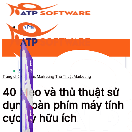
Sản Phẩm
Sản Phẩm
Trang chủ
Kiến thức Marketing
Thủ Thuật Marketing
40 Mẹo và thủ thuật sử
dụng bàn phím máy tính
cực kỳ hữu ích