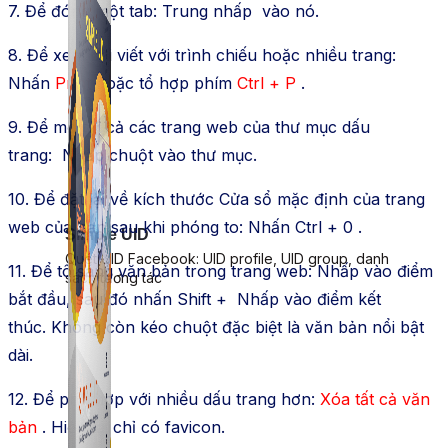
7. Để đóng một tab: Trung nhấp vào nó.
8. Để xem bài viết với trình chiếu hoặc nhiều trang:
Nhấn
Print
hoặc tổ hợp phím
Ctrl
+ P
.
9. Để mở tất cả các trang web của thư mục dấu
trang: Nhấp chuột vào thư mục.
10. Để đặt lại về kích thước Cửa sổ mặc định của trang
web của bạn sau khi phóng to: Nhấn Ctrl + 0 .
Simple UID
Quét UID Facebook: UID profile, UID group, danh
11. Để tô sáng văn bản trong trang web: Nhấp vào điểm
sách tương tác
bắt đầu, sau đó nhấn Shift + Nhấp vào điểm kết
thúc. Không còn kéo chuột đặc biệt là văn bản nổi bật
dài.
12. Để phù hợp với nhiều dấu trang hơn:
Xóa
tất cả văn
bản
. Hiện tại chỉ có favicon.