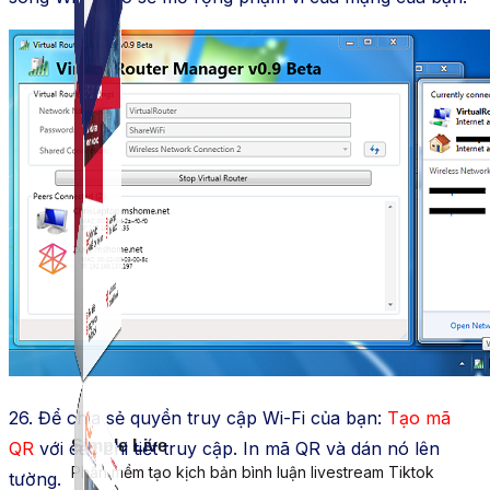
Simple Instagram
Phần mềm gửi follow, nhắn tin, nuôi nick Instagram.
26. Để chia sẻ quyền truy cập Wi-Fi của bạn:
Tạo mã
Simple Live
QR
với các chi tiết truy cập. In mã QR và dán nó lên
Phần mềm tạo kịch bản bình luận livestream Tiktok
tường.