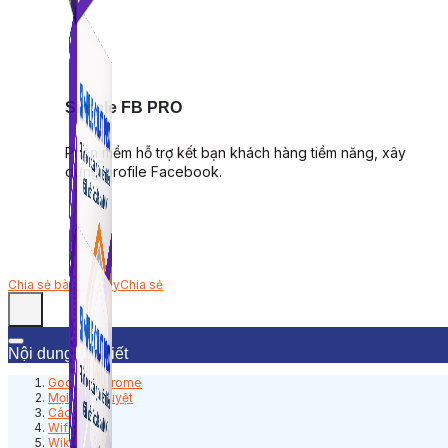
Simple FB PRO
Phần mềm hỗ trợ kết bạn khách hàng tiềm năng, xây
dựng profile Facebook.
Chia sẻ bài viết này
Chia sẻ
Nội dung bài viết
Google Chrome
Mọi trình duyệt
Các cửa sổ
Wifi
Wikipedia