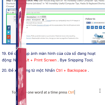
Auto Viral Content
Công cụ đặt lịch, đăng bài tự động cho hàng loạt
Fanpage.
19. Để chỉ chụp ảnh màn hình của cửa sổ đang hoạt
động: Nhấn
Alt + Print Screen
. Bye Snipping Tool.
20. Để xóa từng từ một: Nhấn
Ctrl + Backspace
.