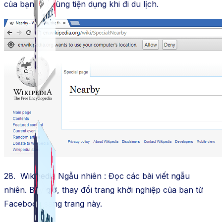
của bạn. Vô cùng tiện dụng khi đi du lịch.
Simple Live
Phần mềm tạo kịch bản bình luận livestream Tiktok
Simple Replay
App ghi hình tự động quy trình đóng gói hàng hoá
Shopee, Lazada, Tiktokshop
28. Wikipedia Ngẫu nhiên : Đọc các bài viết ngẫu
nhiên. Bây giờ, thay đổi trang khởi nghiệp của bạn từ
Facebook sang trang này.