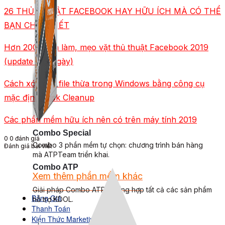
26 THỦ THUẬT FACEBOOK HAY HỮU ÍCH MÀ CÓ THỂ
BẠN CHƯA BIẾT
Hơn 200 cách làm, mẹo vặt thủ thuật Facebook 2019
(update mỗi ngày)
Cách xóa các file thừa trong Windows bằng công cụ
mặc định: Disk Cleanup
Các phần mềm hữu ích nên có trên máy tính 2019
Combo Special
0
0
đánh giá
Combo 3 phần mềm tự chọn: chương trình bán hàng
Đánh giá bài viết
mà ATPTeam triển khai.
Combo ATP
Xem thêm phần mềm khác
Xem thêm phần mềm khác
Giải pháp Combo ATP là tổng hợp tất cả các sản phẩm
Bảng Giá
hỗ trợ KDOL.
Thanh Toán
Kiến Thức Marketing