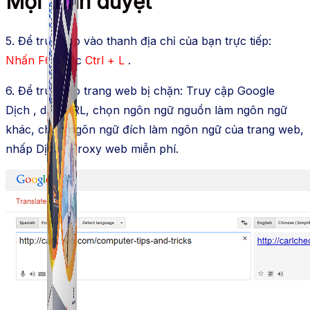
Mọi trình duyệt
5. Để truy cập vào thanh địa chỉ của bạn trực tiếp:
Nhấn
F6
hoặc
Ctrl + L
.
6. Để truy cập trang web bị chặn: Truy cập Google
Dịch , dán URL, chọn ngôn ngữ nguồn làm ngôn ngữ
khác, chọn ngôn ngữ đích làm ngôn ngữ của trang web,
nhấp Dịch . Proxy web miễn phí.
Simple Tikdown
Công cụ giúp bạn tải video Tiktok không có logo
nhanh chóng.