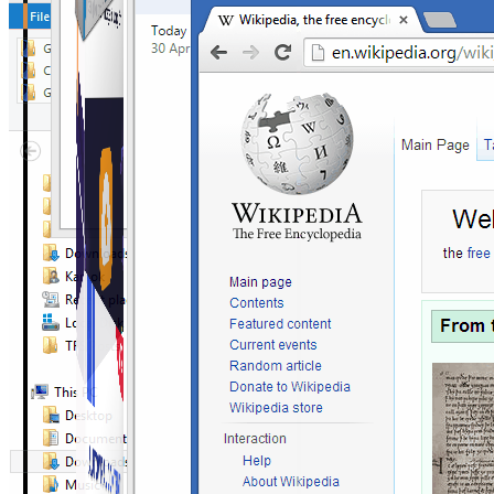
Simple Zalo
Hỗ trợ kết bạn, gửi tin nhắn chăm sóc khách hàng trên
Zalo.
Auto Viral Content
Công cụ đặt lịch, đăng bài tự động cho hàng loạt