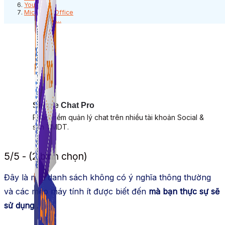
YouTube
Microsoft Office
Hơn…
Simple Chat Pro
Phần mềm quản lý chat trên nhiều tài khoản Social &
sàn TMDT.
5/5 - (2 bình chọn)
Đây là một danh sách không có ý nghĩa thông thường
và các mẹo máy tính ít được biết đến
mà bạn thực sự sẽ
sử dụng
.