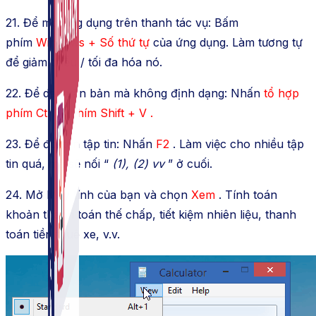
21. Để mở ứng dụng trên thanh tác vụ: Bấm
phím
Windows + Số thứ tự
của ứng dụng. Làm tương tự
để giảm thiểu / tối đa hóa nó.
22. Để dán văn bản mà không định dạng: Nhấn
tổ hợp
phím Ctrl + phím Shift + V .
23. Để đổi tên tập tin: Nhấn
F2
. Làm việc cho nhiều tập
tin quá, mà sẽ nối “
(1), (2) vv
” ở cuối.
24. Mở Máy tính của bạn và chọn
Xem
. Tính toán
khoản thanh toán thế chấp, tiết kiệm nhiên liệu, thanh
toán tiền thuê xe, v.v.