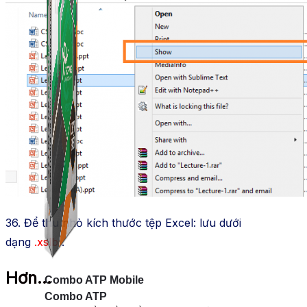
36. Để thu nhỏ kích thước tệp Excel: lưu dưới
dạng
.xslb
.
Hơn…
Combo ATP Mobile
Combo ATP