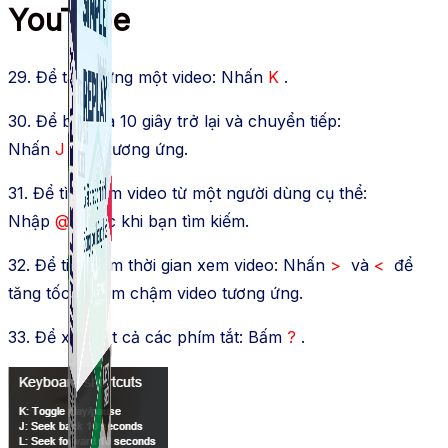
YouTube
29. Để tạm dừng một video: Nhấn
K
.
30. Để bỏ qua 10 giây trở lại và chuyển tiếp:
Nhấn
J
và
L
tương ứng.
31. Để tìm kiếm video từ một người dùng cụ thể:
Nhập
@
trước khi bạn tìm kiếm.
32. Để tiết kiệm thời gian xem video: Nhấn
>
và
<
để
tăng tốc và làm chậm video tương ứng.
33. Để xem tất cả các phím tắt: Bấm
?
.