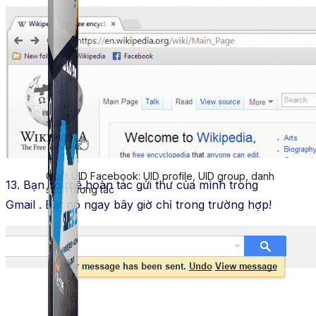
Simple UID
Quét UID Facebook: UID profile, UID group, danh
13. Bạn có thể hoàn tác gửi thư của mình trong
sách tương tác
Gmail . Bật nó ngay bây giờ chỉ trong trường hợp!