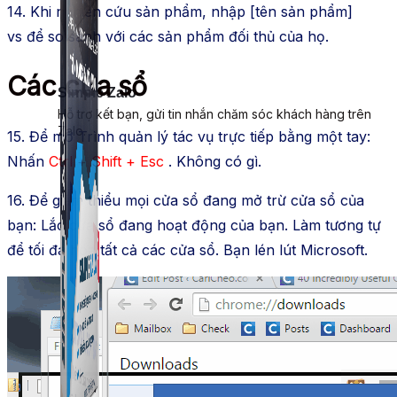
14. Khi nghiên cứu sản phẩm, nhập [tên sản phẩm]
vs để so sánh với các sản phẩm đối thủ của họ.
Các cửa sổ
Simple Zalo
Hỗ trợ kết bạn, gửi tin nhắn chăm sóc khách hàng trên
Zalo.
15. Để mở Trình quản lý tác vụ trực tiếp bằng một tay:
Nhấn
Ctrl + Shift + Esc
. Không có gì.
16. Để giảm thiểu mọi cửa sổ đang mở trừ cửa sổ của
bạn: Lắc cửa sổ đang hoạt động của bạn. Làm tương tự
để tối đa hóa tất cả các cửa sổ. Bạn lén lút Microsoft.