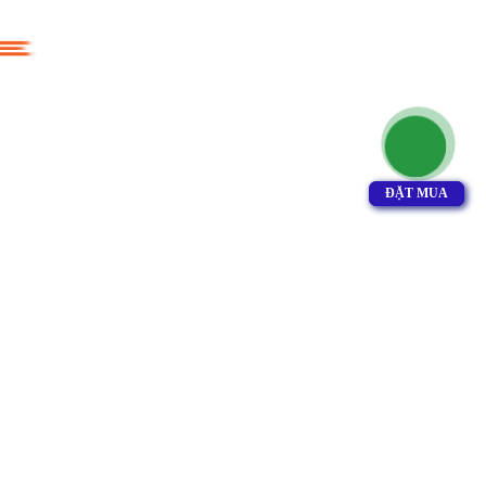
ĐẶT MUA
ĐẶT MUA