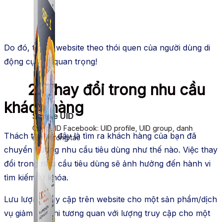
Do đó, tối ưu website theo thói quen của người dùng di
động cực kỳ quan trọng!
2. Thay đổi trong nhu cầu
khách hàng
Simple UID
Quét UID Facebook: UID profile, UID group, danh
Thách thức ở đây là tìm ra khách hàng của bạn đã
sách tương tác
chuyển hướng nhu cầu tiêu dùng như thế nào. Việc thay
đổi trong nhu cầu tiêu dùng sẽ ảnh hưởng đến hành vi
tìm kiếm từ khóa.
Lưu lượng truy cập trên website cho một sản phẩm/dịch
vụ giảm đôi khi tương quan với lượng truy cập cho một