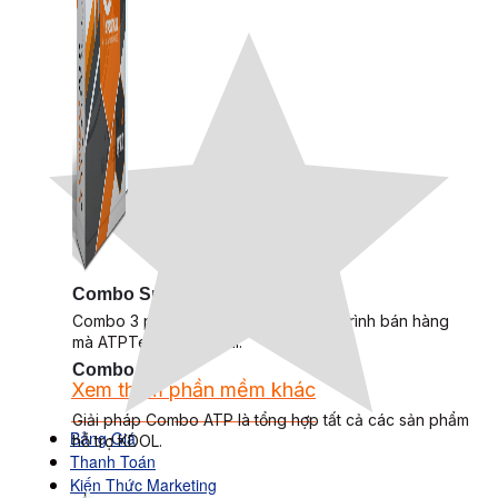
Combo Special
Combo 3 phần mềm tự chọn: chương trình bán hàng
mà ATPTeam triển khai.
Combo ATP
Xem thêm phần mềm khác
Xem thêm phần mềm khác
Giải pháp Combo ATP là tổng hợp tất cả các sản phẩm
Bảng Giá
hỗ trợ KDOL.
Thanh Toán
Kiến Thức Marketing