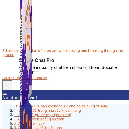
3d render illustration of a red arrow collapsing and breaking through the
ground
Simple Chat Pro
Phần mềm quản lý chat trên nhiều tài khoản Social &
sàn TMDT.
Chia sẻ bài viết này
Chia sẻ
Nội dung bài viết
1. Website của bạn không tối ưu cho người dùng di động
2. Thay đổi trong nhu cầu khách hàng
3. Vấn đề lập chỉ mục (Indexing)
4. Trang web không an toàn
5. Website bị hack
6. Google thay đổi thuật toán