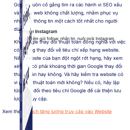
Google luôn cố gắng tìm ra các hành vi SEO xấu
và trang web không chất lượng, nhằm phục vụ
nhu cầu thông tin một cách tốt nhất cho người
dùng.
Simple Instagram
Phần mềm gửi follow, nhắn tin, nuôi nick Instagram.
Khi Google thay đổi thuật toán đồng nghĩa với việc
có những thay đổi về tiêu chí xếp hạng website.
Nếu website của bạn đột ngột rớt hạng, hãy xem
xét đây có phải khoảng thời gian Google thay đổi
thuật toán hay không. Và hãy kiểm tra website có
vi phạm thuật toán mới không? Nếu có, hãy lập
tức thay đổi theo tiêu chí Google để cải thiện lưu
lượng truy cập.
Xem thêm:
Cách tăng lượng truy cập vào Website