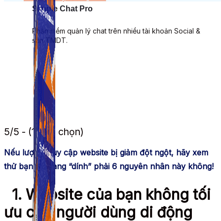
Simple Chat Pro
Phần mềm quản lý chat trên nhiều tài khoản Social &
sàn TMDT.
5/5 - (1 bình chọn)
Nếu lượng truy cập website bị giảm đột ngột, hãy xem
thử bạn có đang “dính” phải 6 nguyên nhân này không!
1. Website của bạn không tối
ưu cho người dùng di động