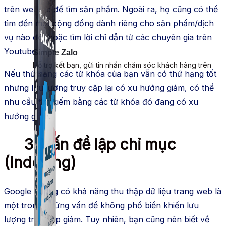
trên website để tìm sản phẩm. Ngoài ra, họ cũng có thể
tìm đến một cộng đồng dành riêng cho sản phẩm/dịch
vụ nào đó, hoặc tìm lời chỉ dẫn từ các chuyên gia trên
Youtube.
Simple Zalo
Hỗ trợ kết bạn, gửi tin nhắn chăm sóc khách hàng trên
Nếu thứ hạng các từ khóa của bạn vẫn có thứ hạng tốt
Zalo.
nhưng lưu lượng truy cập lại có xu hướng giảm, có thể
nhu cầu tìm kiếm bằng các từ khóa đó đang có xu
hướng giảm.
3. Vấn đề lập chỉ mục
(Indexing)
Google không có khả năng thu thập dữ liệu trang web là
một trong những vấn đề không phổ biến khiến lưu
lượng truy cập giảm. Tuy nhiên, bạn cũng nên biết về