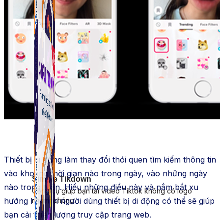
Thiết bị di động làm thay đổi thói quen tìm kiếm thông tin
vào khoảng thời gian nào trong ngày, vào những ngày
Simple Tikdown
nào trong tuần. Hiểu những điều này và nắm bắt xu
Công cụ giúp bạn tải video Tiktok không có logo
hướng hành vi người dùng thiết bị di động có thể sẽ giúp
nhanh chóng.
bạn cải thiện lượng truy cập trang web.