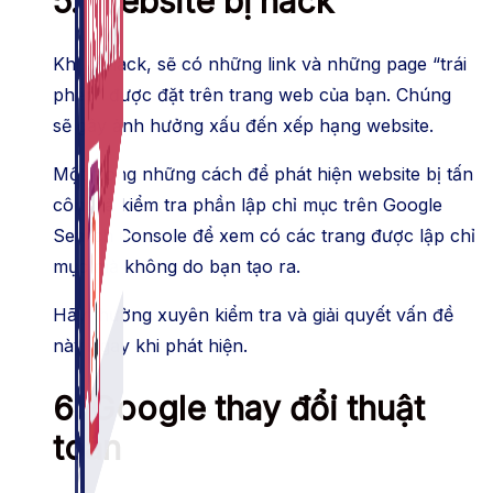
5. Website bị hack
Khi bị hack, sẽ có những link và những page “trái
phép” được đặt trên trang web của bạn. Chúng
sẽ gây ảnh hưởng xấu đến xếp hạng website.
Một trong những cách để phát hiện website bị tấn
công là kiểm tra phần lập chỉ mục trên Google
Search Console để xem có các trang được lập chỉ
mục mà không do bạn tạo ra.
Hãy thường xuyên kiểm tra và giải quyết vấn đề
này ngay khi phát hiện.
6. Google thay đổi thuật
toán