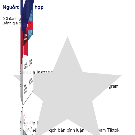
Nguồn: Tổng hợp
0
0
đánh giá
Đánh giá bài viết
Simple Instagram
Phần mềm gửi follow, nhắn tin, nuôi nick Instagram.
Simple Live
Phần mềm tạo kịch bản bình luận livestream Tiktok