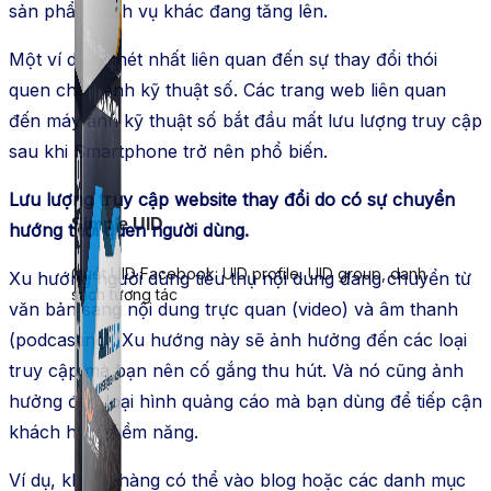
sản phẩm/dịch vụ khác đang tăng lên.
Một ví dụ rõ nét nhất liên quan đến sự thay đổi thói
quen chụp ảnh kỹ thuật số. Các trang web liên quan
đến máy ảnh kỹ thuật số bắt đầu mất lưu lượng truy cập
sau khi Smartphone trở nên phổ biến.
Lưu lượng truy cập website thay đổi do có sự chuyển
Simple UID
hướng thói quen người dùng.
Quét UID Facebook: UID profile, UID group, danh
Xu hướng người dùng tiêu thụ nội dung đang chuyển từ
sách tương tác
văn bản sang nội dung trực quan (video) và âm thanh
(podcasting). Xu hướng này sẽ ảnh hưởng đến các loại
truy cập mà bạn nên cố gắng thu hút. Và nó cũng ảnh
hưởng đến loại hình quảng cáo mà bạn dùng để tiếp cận
khách hàng tiềm năng.
Ví dụ, khách hàng có thể vào blog hoặc các danh mục