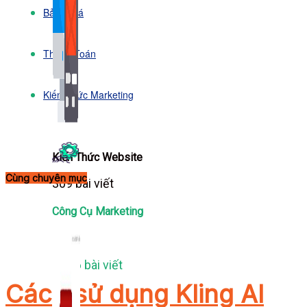
Bảng Giá
Thanh Toán
Kiến Thức Marketing
Kiến Thức Website
Cùng chuyên mục
309 bài viết
Công Cụ Marketing
1,066 bài viết
Cách sử dụng Kling AI