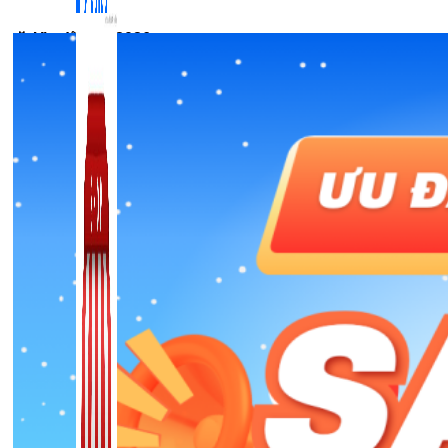
🎉 Ưu đãi Tết 2026
Zalo Marketing
104 bài viết
New