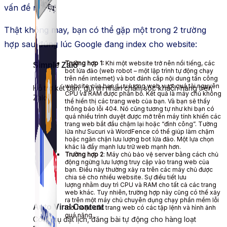
vấn đề này.
Thật không may, bạn có thể gặp một trong 2 trường
hợp sau đúng lúc Google đang index cho website:
Trường hợp 1:
Khi một website trở nên nổi tiếng, các
Simple Zalo
bot lừa đảo (web robot – một lập trình tự động chạy
trên nền internet) và bot đánh cắp nội dung tấn công
website của bạn. Lưu lượng web vượt quá tài nguyên
Hỗ trợ kết bạn, gửi tin nhắn chăm sóc khách hàng trên
CPU và RAM được phân bổ. Kết quả là máy chủ không
Zalo.
thể hiển thị các trang web của bạn. Và bạn sẽ thấy
thông báo lỗi 404. Nó cũng tương tự như khi bạn có
quá nhiều trình duyệt được mở trên máy tính khiến các
trang web bắt đầu chậm lại hoặc “đình công”. Tường
lửa như Sucuri và WordFence có thể giúp làm chậm
hoặc ngăn chặn lưu lượng bot lừa đảo. Một lựa chọn
khác là đẩy mạnh lưu trữ web mạnh hơn.
Trường hợp 2
: Máy chủ bảo vệ server bằng cách chủ
động ngừng lưu lượng truy cập vào trang web của
bạn. Điều này thường xảy ra trên các máy chủ được
chia sẻ cho nhiều website. Sự điều tiết lưu
lượng nhằm duy trì CPU và RAM cho tất cả các trang
web khác. Tuy nhiên, trường hợp này cũng có thể xảy
ra trên một máy chủ chuyên dụng chạy phần mềm lỗi
Auto Viral Content
thời hoặc các trang web có các tập lệnh và hình ảnh
quá nặng.
Công cụ đặt lịch, đăng bài tự động cho hàng loạt