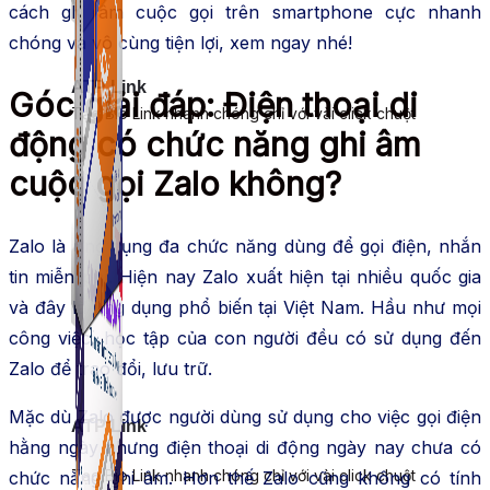
cách ghi âm cuộc gọi trên smartphone cực nhanh
chóng và vô cùng tiện lợi, xem ngay nhé!
ATP Link
Góc giải đáp: Điện thoại di
Tạo Bio Link nhanh chóng chỉ với vài click chuột
động có chức năng ghi âm
cuộc gọi Zalo không?
Zalo là ứng dụng đa chức năng dùng để gọi điện, nhắn
tin miễn phí. Hiện nay Zalo xuất hiện tại nhiều quốc gia
và đây là ứng dụng phổ biến tại Việt Nam. Hầu như mọi
công việc, học tập của con người đều có sử dụng đến
Zalo để trao đổi, lưu trữ.
Mặc dù Zalo được người dùng sử dụng cho việc gọi điện
ATP Link
hằng ngày nhưng điện thoại di động ngày nay chưa có
Tạo Bio Link nhanh chóng chỉ với vài click chuột
chức năng ghi âm. Hơn thế Zalo cũng không có tính