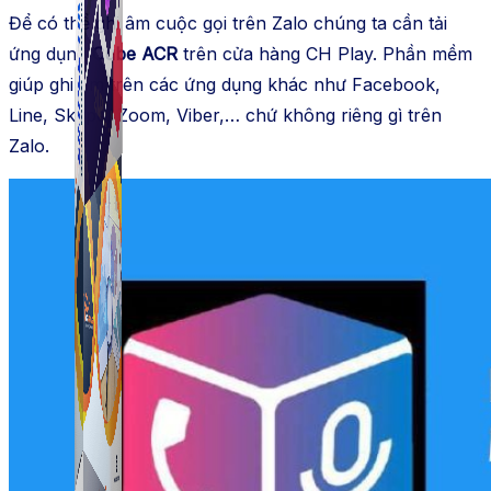
Để có thể ghi âm cuộc gọi trên Zalo chúng ta cần tải
ứng dụng
Cube ACR
trên cửa hàng CH Play. Phần mềm
giúp ghi âm trên các ứng dụng khác như Facebook,
Line, Skype, Zoom, Viber,… chứ không riêng gì trên
Zalo.
Simple Tikdown
Công cụ giúp bạn tải video Tiktok không có logo
nhanh chóng.