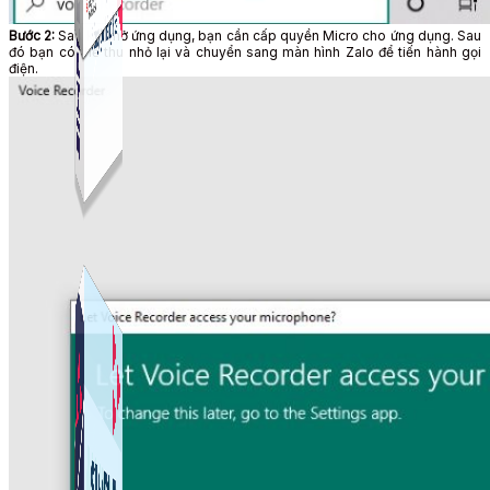
Bước 2:
Sau khi mở ứng dụng, bạn cần cấp quyền Micro cho ứng dụng. Sau
đó bạn có thể thu nhỏ lại và chuyển sang màn hình Zalo để tiến hành gọi
điện.
Simple Live
Phần mềm tạo kịch bản bình luận livestream Tiktok
Simple Replay
App ghi hình tự động quy trình đóng gói hàng hoá
Shopee, Lazada, Tiktokshop