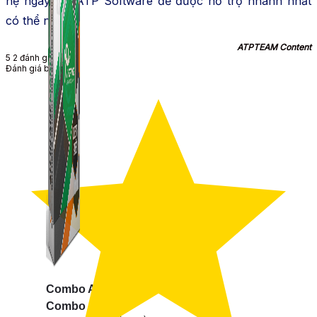
hệ ngay với ATP Software để được hỗ trợ nhanh nhất
có thể nhé!
ATPTEAM Content
5
2
đánh giá
Đánh giá bài viết
Combo ATP Mobile
Combo ATP