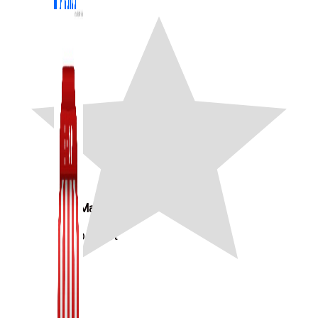
Zalo Marketing
104 bài viết
New