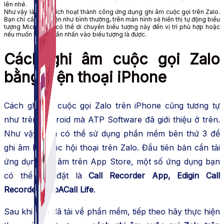
lên nhé.
Như vậy là ta đã kích hoạt thành công ứng dụng ghi âm cuộc gọi trên Zalo.
Bạn chỉ cần gọi điện như bình thường, trên màn hình sẽ hiển thị tự động biểu
tượng Micro, bạn có thể di chuyển biểu tượng này đến vị trí phù hợp hoặc
nếu muốn tắt chỉ cần nhấn vào biểu tượng là được.
Cách ghi âm cuộc gọi Zalo
bằng điện thoại iPhone
Cách ghi âm cuộc gọi Zalo trên iPhone cũng tương tự
như trên Android mà ATP Software đã giới thiệu ở trên.
Như vậy iFan có thể sử dụng phần mềm bên thứ 3 để
ghi âm lại cuộc hội thoại trên Zalo. Đầu tiên bản cần tải
ứng dụng ghi âm trên App Store, một số ứng dụng bạn
có thể cài đặt là
Call Recorder App, Edigin Call
Recorder, TapACall Life
.
Sau khi bạn đã tải về phần mềm, tiếp theo hãy thực hiện