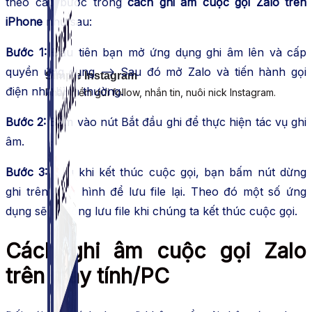
theo các bước trong
cách ghi âm cuộc gọi Zalo trên
iPhone
như sau:
Bước 1:
Đầu tiên bạn mở ứng dụng ghi âm lên và cấp
quyền ứng dụng –> Sau đó mở Zalo và tiến hành gọi
Simple Instagram
điện như bình thường.
Phần mềm gửi follow, nhắn tin, nuôi nick Instagram.
Bước 2:
Bấm vào nút Bắt đầu ghi để thực hiện tác vụ ghi
âm.
Bước 3:
Sau khi kết thúc cuộc gọi, bạn bấm nút dừng
ghi trên màn hình để lưu file lại. Theo đó một số ứng
dụng sẽ tự động lưu file khi chúng ta kết thúc cuộc gọi.
Cách ghi âm cuộc gọi Zalo
trên máy tính/PC