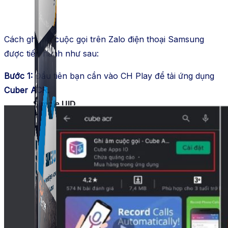
Cách ghi âm cuộc gọi trên Zalo điện thoại Samsung
được tiến hành như sau:
Bước 1:
Đầu tiên bạn cần vào CH Play để tải ứng dụng
Cuber ACR.
Simple UID
Quét UID Facebook: UID profile, UID group, danh
sách tương tác