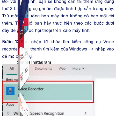
Đối với máy tính, bạn sẽ không cần tải thêm ứng dụng
thứ 3 bởi công cụ ghi âm được tính hợp sẵn trong máy.
Trừ một số trường hợp máy tính không có bạn mới cài
thêm. Theo đó bạn hãy thực hiện theo các bước dưới
đây để ghi cuộc hội thoại trên Zalo máy tính.
Bước 1:
Bạn nhập từ khóa tìm kiếm công cụ Voice
recorder trên thanh tìm kiếm của Windows –> nhấp vào
để mở công cụ.
Simple Instagram
Phần mềm gửi follow, nhắn tin, nuôi nick Instagram.
Simple Live
Phần mềm tạo kịch bản bình luận livestream Tiktok