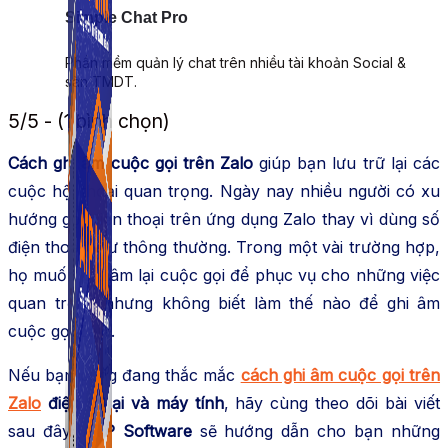
Simple Chat Pro
Phần mềm quản lý chat trên nhiều tài khoản Social &
sàn TMDT.
5/5 - (1 bình chọn)
Cách ghi âm cuộc gọi trên Zalo
giúp bạn lưu trữ lại các
cuộc hội thoại quan trọng. Ngày nay nhiều người có xu
hướng gọi điện thoại trên ứng dụng Zalo thay vì dùng số
điện thoại như thông thường. Trong một vài trường hợp,
họ muốn ghi âm lại cuộc gọi để phục vụ cho những việc
quan trọng nhưng không biết làm thế nào để ghi âm
cuộc gọi Zalo.
Nếu bạn cũng đang thắc mắc
cách ghi âm cuộc gọi trên
Zalo
điện thoại và máy tính
, hãy cùng theo dõi bài viết
sau đây.
ATP Software
sẽ hướng dẫn cho bạn những