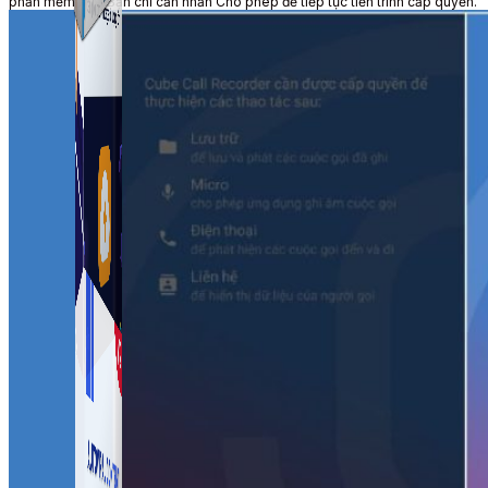
phần mềm này. Bạn chỉ cần nhấn Cho phép để tiếp tục tiến trình cấp quyền.
Simple Zalo
Hỗ trợ kết bạn, gửi tin nhắn chăm sóc khách hàng trên
Zalo.
Auto Viral Content
Công cụ đặt lịch, đăng bài tự động cho hàng loạt