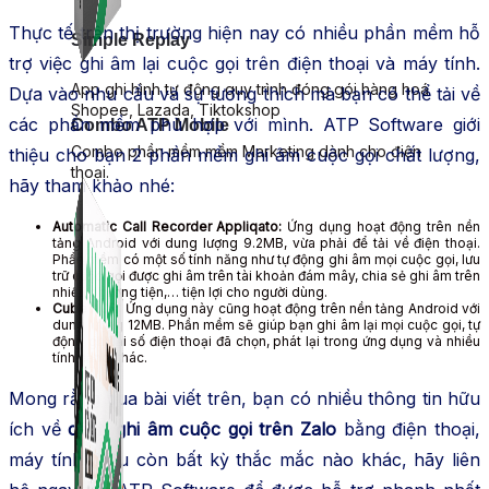
Thực tế trên thị trường hiện nay có nhiều phần mềm hỗ
Simple Replay
trợ việc ghi âm lại cuộc gọi trên điện thoại và máy tính.
App ghi hình tự động quy trình đóng gói hàng hoá
Dựa vào nhu cầu và sự tương thích mà bạn có thể tải về
Shopee, Lazada, Tiktokshop
các phần mềm phù hợp với mình. ATP Software giới
Combo ATP Mobile
Combo phần mềm mềm Marketing dành cho điện
thiệu cho bạn 2 phần mềm ghi âm cuộc gọi chất lượng,
thoại.
hãy tham khảo nhé:
Automatic Call Recorder Appliqato:
Ứng dụng hoạt động trên nền
tảng Android với dung lượng 9.2MB, vừa phải để tải về điện thoại.
Phần mềm có một số tính năng như tự động ghi âm mọi cuộc gọi, lưu
trữ cuộc gọi được ghi âm trên tài khoản đám mây, chia sẻ ghi âm trên
nhiều phương tiện,… tiện lợi cho người dùng.
Cube ACR:
Ứng dụng này cũng hoạt động trên nền tảng Android với
dung lượng 12MB. Phần mềm sẽ giúp bạn ghi âm lại mọi cuộc gọi, tự
động ghi lại số điện thoại đã chọn, phát lại trong ứng dụng và nhiều
tính năng khác.
Mong rằng qua bài viết trên, bạn có nhiều thông tin hữu
ích về
cách ghi âm cuộc gọi trên Zalo
bằng điện thoại,
máy tính. Nếu còn bất kỳ thắc mắc nào khác, hãy liên