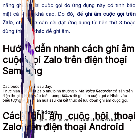
năng ghi âm lại cuộc gọi do ứng dụng này có tính bảo
mật cá nhân khá cao. Do đó, để
ghi âm cuộc gọi trên
Zalo
, chúng ta cần cài đặt ứng dụng từ bên thứ 3 hoặc
dùng thiết bị khác để ghi âm.
Hướng dẫn nhanh cách ghi âm
cuộc gọi Zalo trên điện thoại
Samsung
Các bước thực hiện sau đây:
Thực hiện cuộc gọi Zalo như bình thường > Mở
Voice Recorder
có sẵn trên
điện thoại > Nhấn vào biểu tượng
Micro
để ghi âm cuộc gọi > Nhấn vào
biểu tượng Micro 1 lần nữa sau khi kết thúc để lưu đoạn ghi âm cuộc gọi.
Simple Tikdown
Cách ghi âm cuộc hội thoại
Công cụ giúp bạn tải video Tiktok không có logo
Zalo trên điện thoại Android
nhanh chóng.