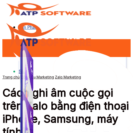
Sản Phẩm
Sản Phẩm
Trang chủ
Công Cụ Marketing
Zalo Marketing
Cách ghi âm cuộc gọi
trên Zalo bằng điện thoại
iPhone, Samsung, máy
tính