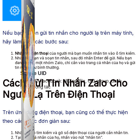
Nếu bạn muốn gửi tin nhắn cho người lạ trên máy tính,
hãy làm theo các bước sau:
Nhập số điện thoại
của người mà bạn muốn nhắn tin vào ô tìm kiếm.
Nhấn kết bạn và soạn tin nhắn, sau đó nhấn Enter để gửi. Nếu bạn
đang trong một nhóm Zalo, chỉ cần vào trang cá nhân của họ và gửi
tin nhắn như bình thường.
Simple UID
Cách Gửi Tin Nhắn Zalo Cho
Quét UID Facebook: UID profile, UID group, danh
sách tương tác
Người Lạ Trên Điện Thoại
Trên ứng dụng điện thoại, bạn cũng có thể thực hiện
theo các bước đơn giản sau:
Nhấn vào ô tìm kiếm và gõ số điện thoại của người cần nhắn tin.
Tại trang cá nhân của họ, nhấn vào nút “nhắn tin”.