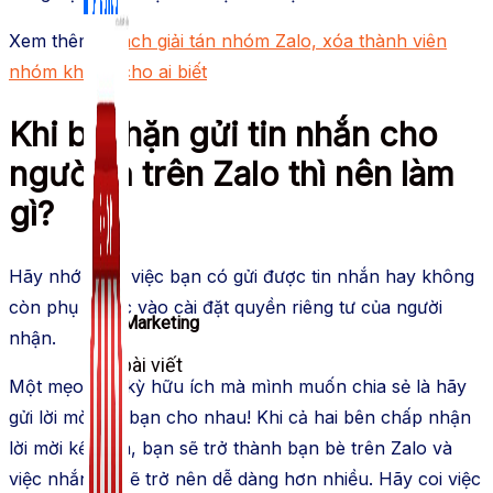
Xem thêm :
Cách giải tán nhóm Zalo, xóa thành viên
nhóm không cho ai biết
Khi bị chặn gửi tin nhắn cho
người lạ trên Zalo thì nên làm
gì?
Hãy nhớ rằng việc bạn có gửi được tin nhắn hay không
còn phụ thuộc vào cài đặt quyền riêng tư của người
Zalo Marketing
nhận.
104 bài viết
Một mẹo cực kỳ hữu ích mà mình muốn chia sẻ là hãy
New
gửi lời mời kết bạn cho nhau! Khi cả hai bên chấp nhận
lời mời kết bạn, bạn sẽ trở thành bạn bè trên Zalo và
việc nhắn tin sẽ trở nên dễ dàng hơn nhiều. Hãy coi việc