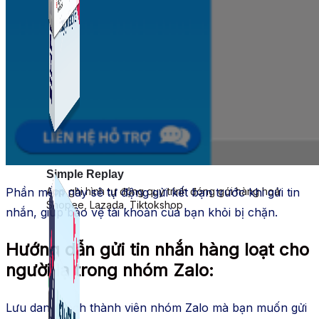
Simple Live
Phần mềm tạo kịch bản bình luận livestream Tiktok
Simple Replay
Phần mềm này sẽ tự động gửi kết bạn trước khi gửi tin
App ghi hình tự động quy trình đóng gói hàng hoá
Shopee, Lazada, Tiktokshop
nhắn, giúp bảo vệ tài khoản của bạn khỏi bị chặn.
Hướng dẫn gửi tin nhắn hàng loạt cho
người lạ trong nhóm Zalo:
Lưu danh sách thành viên nhóm Zalo mà bạn muốn gửi