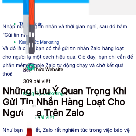
Bảng Giá
Thanh Toán
Nhập nội dung tin nhắn và thời gian nghỉ, sau đó bấm
“Gửi tin nhắn”.
Kiến Thức Marketing
Và đó là cách bạn có thể gửi tin nhắn Zalo hàng loạt
cho người lạ một cách hiệu quả. Giờ đây, bạn chỉ cần để
phần mềm Simple Zalo tự động chạy và chờ kết quả
Kiến Thức Website
thôi!
309 bài viết
Những Lưu Ý Quan Trọng Khi
Công Cụ Marketing
Gửi Tin Nhắn Hàng Loạt Cho
Người Lạ Trên Zalo
1,066 bài viết
Như bạn đã biết, Zalo rất nghiêm túc trong việc bảo vệ