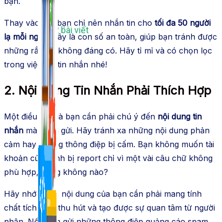
bạn.
Thay vào đó, bạn chỉ nên nhắn tin cho
tối đa 50 người
1,422 bài viết
lạ mỗi ngày
. Đây là con số an toàn, giúp bạn tránh được
những rắc rối không đáng có. Hãy tỉ mỉ và có chọn lọc
trong việc gửi tin nhắn nhé!
2. Nội Dung Tin Nhắn Phải Thích Hợp
Một điều nữa là bạn cần phải chú ý đến
nội dung tin
nhắn
mà mình gửi. Hãy tránh xa những nội dung phản
cảm hay những thông điệp bị cấm. Bạn không muốn tài
khoản của mình bị report chỉ vì một vài câu chữ không
phù hợp, đúng không nào?
Hãy nhớ rằng, nội dung của bạn cần phải mang tính
chất tích cực, thu hút và tạo được sự quan tâm từ người
nhận. Nếu bạn gửi những thông điệp quảng cáo spam,