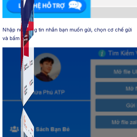
Nhập nội dung tin nhắn bạn muốn gửi, chọn cơ chế gửi
và bấm
Gửi
.
Simple Instagram
Phần mềm gửi follow, nhắn tin, nuôi nick Instagram.
Simple Live
Phần mềm tạo kịch bản bình luận livestream Tiktok