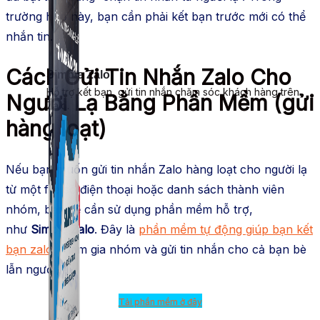
trường hợp này, bạn cần phải kết bạn trước mới có thể
nhắn tin.
Cách Gửi Tin Nhắn Zalo Cho
Simple Zalo
Hỗ trợ kết bạn, gửi tin nhắn chăm sóc khách hàng trên
Người Lạ Bằng Phần Mềm (gửi
Zalo.
hàng loạt)
Nếu bạn muốn gửi tin nhắn Zalo hàng loạt cho người lạ
từ một file số điện thoại hoặc danh sách thành viên
nhóm, bạn sẽ cần sử dụng phần mềm hỗ trợ,
như
Simple Zalo
. Đây là
phần mềm tự động giúp bạn kết
bạn zalo
, tham gia nhóm và gửi tin nhắn cho cả bạn bè
lẫn người lạ.
Tải phần mềm ở đây