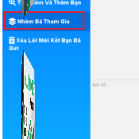
Simple Replay
App ghi hình tự động quy trình đóng gói hàng hoá
Shopee, Lazada, Tiktokshop
Combo ATP Mobile
Combo phần mềm mềm Marketing dành cho điện
thoại.