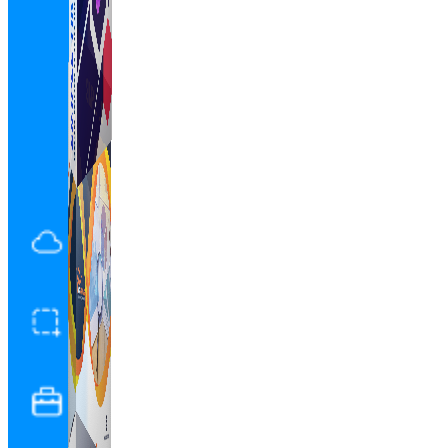
Simple Tikdown
Công cụ giúp bạn tải video Tiktok không có logo
nhanh chóng.