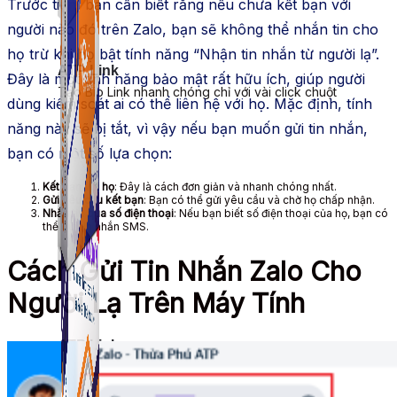
Trước tiên, bạn cần biết rằng nếu chưa kết bạn với
người nào đó trên Zalo, bạn sẽ không thể nhắn tin cho
họ trừ khi họ bật tính năng “Nhận tin nhắn từ người lạ”.
ATP Link
Đây là một tính năng bảo mật rất hữu ích, giúp người
Tạo Bio Link nhanh chóng chỉ với vài click chuột
dùng kiểm soát ai có thể liên hệ với họ. Mặc định, tính
năng này sẽ bị tắt, vì vậy nếu bạn muốn gửi tin nhắn,
bạn có một số lựa chọn:
Kết bạn với họ
: Đây là cách đơn giản và nhanh chóng nhất.
Gửi yêu cầu kết bạn
: Bạn có thể gửi yêu cầu và chờ họ chấp nhận.
Nhắn tin qua số điện thoại
: Nếu bạn biết số điện thoại của họ, bạn có
thể gửi tin nhắn SMS.
Cách Gửi Tin Nhắn Zalo Cho
Người Lạ Trên Máy Tính
ATP Link
Tạo Bio Link nhanh chóng chỉ với vài click chuột