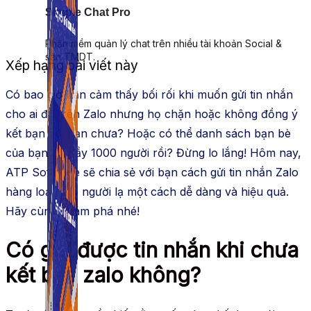
Simple Chat Pro
Phần mềm quản lý chat trên nhiều tài khoản Social &
sàn TMDT.
Xếp hạng bài viết này
Có bao giờ bạn cảm thấy bối rối khi muốn gửi tin nhắn
cho ai đó trên Zalo nhưng họ chặn hoặc không đồng ý
kết bạn với bạn chưa? Hoặc có thể danh sách bạn bè
của bạn đã đầy 1000 người rồi? Đừng lo lắng! Hôm nay,
ATP Software sẽ chia sẻ với bạn cách gửi tin nhắn Zalo
hàng loạt cho người lạ một cách dễ dàng và hiệu quả.
Hãy cùng khám phá nhé!
Có gửi được tin nhắn khi chưa
kết bạn zalo không?