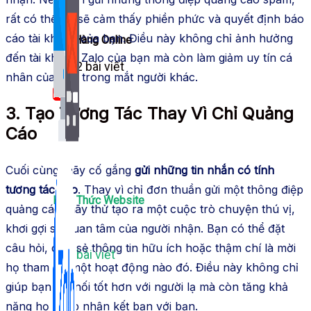
rất có thể họ sẽ cảm thấy phiền phức và quyết định báo
cáo tài khoản của bạn. Điều này không chỉ ảnh hưởng
Bán Hàng Online
đến tài khoản Zalo của bạn mà còn làm giảm uy tín cá
2,632 bài viết
nhân của bạn trong mắt người khác.
New
3. Tạo Tương Tác Thay Vì Chỉ Quảng
Cáo
Cuối cùng, hãy cố gắng
gửi những tin nhắn có tính
tương tác cao
. Thay vì chỉ đơn thuần gửi một thông điệp
Kiến Thức Website
quảng cáo, hãy thử tạo ra một cuộc trò chuyện thú vị,
khơi gợi sự quan tâm của người nhận. Bạn có thể đặt
câu hỏi, chia sẻ thông tin hữu ích hoặc thậm chí là mời
309 bài viết
họ tham gia một hoạt động nào đó. Điều này không chỉ
giúp bạn kết nối tốt hơn với người lạ mà còn tăng khả
năng họ chấp nhận kết bạn với bạn.