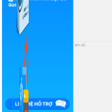
Kiếm Tiền MMO
1,422 bài viết
Combo Special
Combo 3 phần mềm tự chọn: chương trình bán hàng
mà ATPTeam triển khai.
Xem thêm phần mềm khác
Xem thêm phần mềm khác