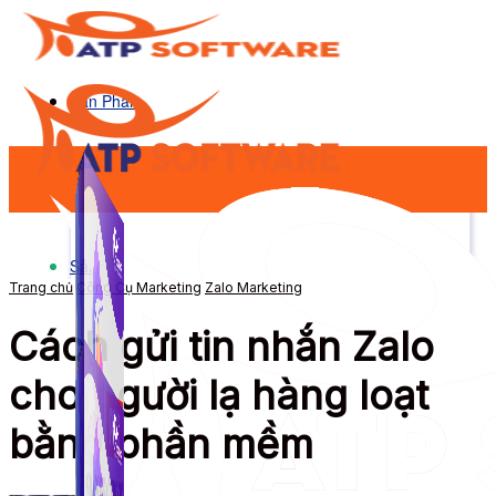
Sản Phẩm
Sản Phẩm
Trang chủ
Công Cụ Marketing
Zalo Marketing
Cách gửi tin nhắn Zalo
cho người lạ hàng loạt
bằng phần mềm