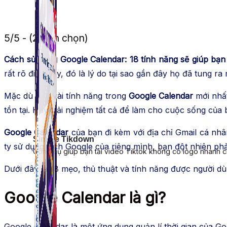
5/5 - (2 bình chọn)
Cách sử dụng Google Calendar: 18 tính năng sẽ giúp bạ
rất rõ điều này, đó là lý do tại sao gần đây họ đã tung ra
Mặc dù một vài tính năng trong
Google Calendar
mới nhất
tồn tại. Hãy trải nghiệm tất cả để làm cho cuộc sống của
Google Calendar
của bạn đi kèm với địa chỉ Gmail cá nhâ
Simple Tikdown
ty sử dụng Lịch Google của riêng mình, bạn đột nhiên phải
Công cụ giúp bạn tải video Tiktok không có logo nhanh 
Dưới đây là 18 mẹo, thủ thuật và tính năng được người d
Google Calendar là gì?
Google Calendar là một ứng dụng quản lí thời gian của G