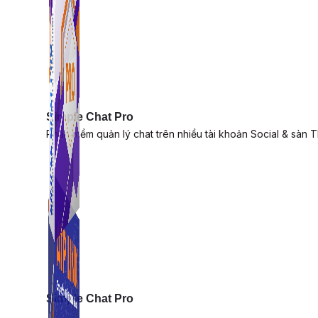
Simple Chat Pro
Phần mềm quản lý chat trên nhiều tài khoản Social & sàn 
Simple Chat Pro