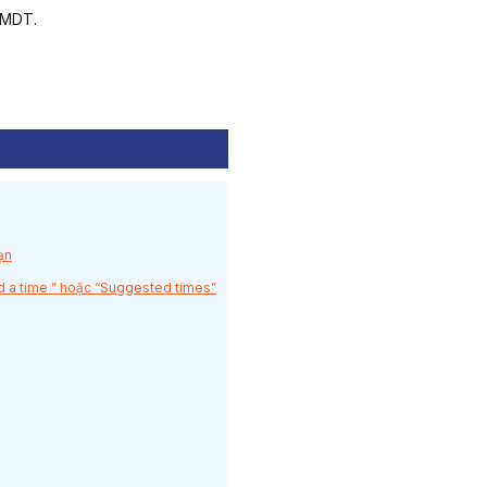
TMDT.
ạn
nd a time ” hoặc “Suggested times”