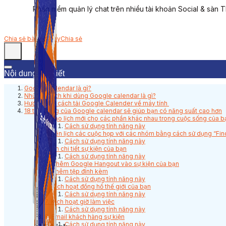
Phần mềm quản lý chat trên nhiều tài khoản Social & sàn 
Chia sẻ bài viết này
Chia sẻ
Nội dung bài viết
Google Calendar là gì?
Những lợi ích khi dùng Google calendar là gì?
Hướng dẫn cách tải Google Calender về máy tính
18 tính năng của Google calendar sẽ giúp bạn có năng suất cao hơn
1. Tạo lịch mới cho các phần khác nhau trong cuộc sống của b
Cách sử dụng tính năng này
2. Lên lịch các cuộc họp với các nhóm bằng cách sử dụng “Fi
Cách sử dụng tính năng này
3. Ẩn chi tiết sự kiện của bạn
Cách sử dụng tính năng này
4. Thêm Google Hangout vào sự kiện của bạn
5. Thêm tệp đính kèm
Cách sử dụng tính năng này
6. Kích hoạt đồng hồ thế giới của bạn
Cách sử dụng tính năng này
7. Kích hoạt giờ làm việc
Cách sử dụng tính năng này
8. Email khách hàng sự kiện
Cách sử dụng tính năng này