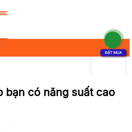
ĐẶT MUA
ĐẶT MUA
p bạn có năng suất cao