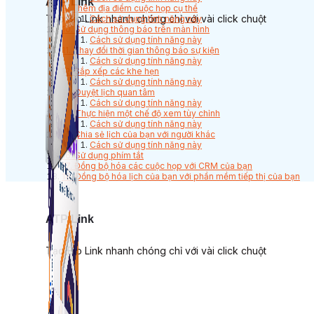
ATP Link
9. Thêm địa điểm cuộc họp cụ thể
Tạo Bio Link nhanh chóng chỉ với vài click chuột
Cách sử dụng tính năng này
10. Sử dụng thông báo trên màn hình
Cách sử dụng tính năng này
11. Thay đổi thời gian thông báo sự kiện
Cách sử dụng tính năng này
12. Sắp xếp các khe hẹn
Cách sử dụng tính năng này
13. Duyệt lịch quan tâm
Cách sử dụng tính năng này
14. Thực hiện một chế độ xem tùy chỉnh
Cách sử dụng tính năng này
15. Chia sẻ lịch của bạn với người khác
Cách sử dụng tính năng này
16. Sử dụng phím tắt
17. Đồng bộ hóa các cuộc họp với CRM của bạn
18. Đồng bộ hóa lịch của bạn với phần mềm tiếp thị của bạn
ATP Link
Tạo Bio Link nhanh chóng chỉ với vài click chuột