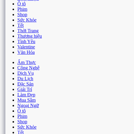
Mua Sắm
Ngoại Ngữ
Ô tô
Phim
Shop
Sức Khỏe
Tết
Thời Trang
Thương hiệu
Tình Yêu
Valentine
Văn Hóa
Ẩm Thực