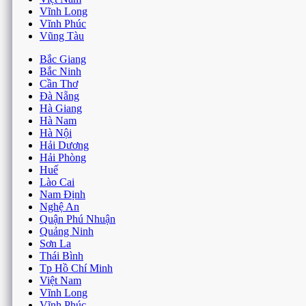
Tết
Thời Trang
Thương hiệu
Tình Yêu
Valentine
Văn Hóa
Bắc Giang
Bắc Ninh
Cần Thơ
Đà Nẵng
Hà Giang
Hà Nam
Hà Nội