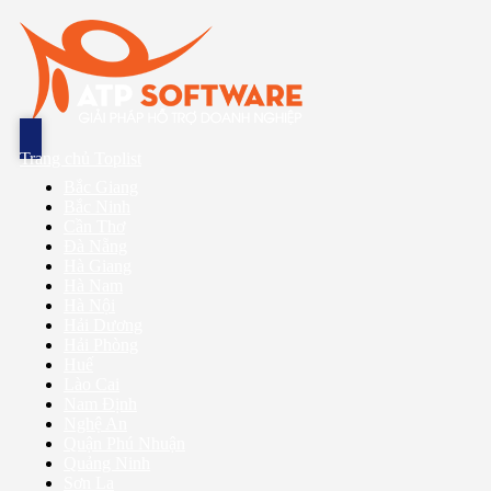
Trang chủ Toplist
Bắc Giang
Bắc Ninh
Cần Thơ
Đà Nẵng
Hà Giang
Hà Nam
Hà Nội
Hải Dương
Hải Phòng
Huế
Lào Cai
Nam Định
Nghệ An
Quận Phú Nhuận
Quảng Ninh
Sơn La
Thái Bình
Tp Hồ Chí Minh