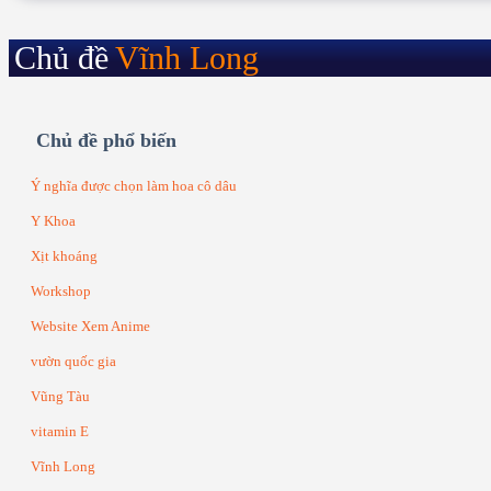
Vĩnh Phúc
Vũng Tàu
Bắc Giang
Bắc Ninh
Cần Thơ
Đà Nẵng
Hà Giang
Hà Nam
Hà Nội
Hải Dương
Hải Phòng
Huế