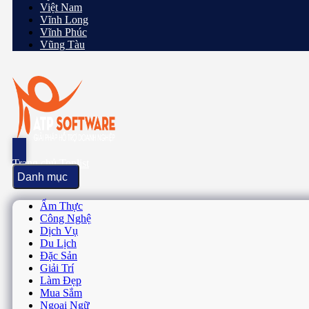
Trang chủ Toplist
Danh mục
Ẩm Thực
Công Nghệ
Dịch Vụ
Du Lịch
Đặc Sản
Giải Trí
Làm Đẹp