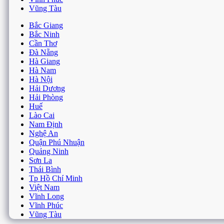
Hải Dương
Hải Phòng
Huế
Lào Cai
Nam Định
Nghệ An
Quận Phú Nhuận
Quảng Ninh
Sơn La
Thái Bình
Tp Hồ Chí Minh
Việt Nam
Vĩnh Long