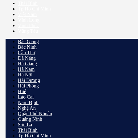
Việt Nam
Vĩnh Long
Vĩnh Phúc
Vũng Tàu
Bắc Giang
Bắc Ninh
Cần Thơ
Đà Nẵng
Hà Giang
Hà Nam
Hà Nội
Hải Dương
Hải Phòng
Huế
Lào Cai
Nam Định
Nghệ An
Quận Phú Nhuận
Quảng Ninh
Sơn La
Thái Bình
Tp Hồ Chí Minh
Việt Nam
Vĩnh Long
Vĩnh Phúc
Vũng Tàu