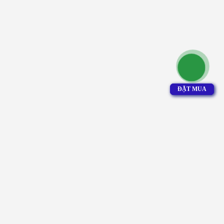
ĐẶT MUA
ĐẶT MUA