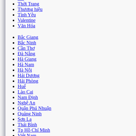
Công Nghệ
Dịch Vụ
Du Lịch
Đặc Sản
Giải Trí
Làm Đẹp
Mua Sắm
Ngoại Ngữ
Ô tô
Phim
Shop
Sức Khỏe