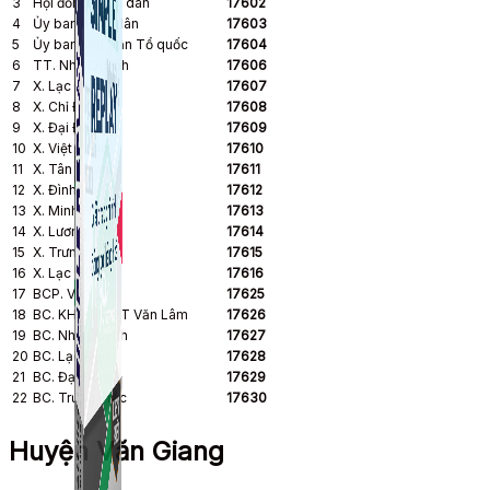
3
Hội đồng nhân dân
17602
4
Ủy ban nhân dân
17603
5
Ủy ban Mặt trận Tổ quốc
17604
6
TT. Như Quỳnh
17606
7
X. Lạc Đạo
17607
8
X. Chỉ Đạo
17608
9
X. Đại Đồng
17609
10
X. Việt Hưng
17610
11
X. Tân Quang
17611
12
X. Đình Dù
17612
13
X. Minh Hải
17613
14
X. Lương Tài
17614
15
X. Trưng Trắc
17615
16
X. Lạc Hồng
17616
17
BCP. Văn Lâm
17625
18
BC. KHL-TMĐT Văn Lâm
17626
19
BC. Như Quỳnh
17627
20
BC. Lạc Đạo
17628
21
BC. Đại Đồng
17629
22
BC. Trưng Trắc
17630
Huyện Văn Giang