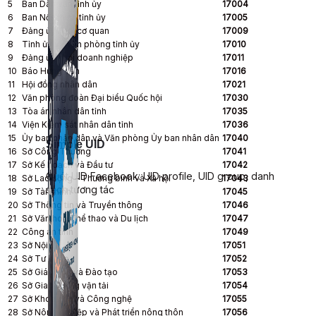
5
Ban Dân vận tỉnh ủy
17004
6
Ban Nội chính tỉnh ủy
17005
7
Đảng ủy khối cơ quan
17009
8
Tỉnh ủy và Văn phòng tỉnh ủy
17010
9
Đảng ủy khối doanh nghiệp
17011
10
Báo Hưng Yên
17016
11
Hội đồng nhân dân
17021
12
Văn phòng đoàn Đại biểu Quốc hội
17030
13
Tòa án nhân dân tỉnh
17035
14
Viện Kiểm sát nhân dân tỉnh
17036
15
Ủy ban nhân dân và Văn phòng Ủy ban nhân dân
17040
Simple UID
16
Sở Công Thương
17041
17
Sở Kế hoạch và Đầu tư
17042
Quét UID Facebook: UID profile, UID group, danh
18
Sở Lao động – Thương binh và Xã hội
17043
sách tương tác
19
Sở Tài chính
17045
20
Sở Thông tin và Truyền thông
17046
21
Sở Văn hoá,Thể thao và Du lịch
17047
22
Công an tỉnh
17049
23
Sở Nội vụ
17051
24
Sở Tư pháp
17052
25
Sở Giáo dục và Đào tạo
17053
26
Sở Giao thông vận tải
17054
27
Sở Khoa học và Công nghệ
17055
28
Sở Nông nghiệp và Phát triển nông thôn
17056