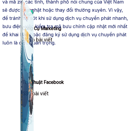
và mã zip các tỉnh, thành phố nói chung của Việt Nam
sẽ được cập nhật hoặc thay đổi thường xuyên. Vì vậy,
để tránh sai sót khi sử dụng dịch vụ chuyển phát nhanh,
bưu điện, việc kiểm tra mã bưu chính cập nhật mới nhất
Công Cụ Marketing
để khai báo hoặc đăng ký sử dụng dịch vụ chuyển phát
1,066 bài viết
luôn là điều quan trọng.
Thủ Thuật Facebook
536 bài viết