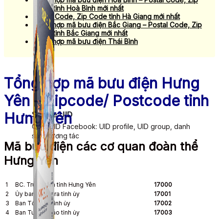
Code tỉnh Hoà Bình mới nhất
Postal Code, Zip Code tỉnh Hà Giang mới nhất
Tổng hợp mã bưu điện Bắc Giang – Postal Code, Zip
Code tỉnh Bắc Giang mới nhất
Tổng hợp mã bưu điện Thái Bình
Tổng hợp mã bưu điện Hưng
Yên – Zipcode/ Postcode tỉnh
Hưng Yên
Simple UID
Quét UID Facebook: UID profile, UID group, danh
sách tương tác
Mã bưu điện các cơ quan đoàn thể
Hưng Yên
1
BC. Trung tâm tỉnh Hưng Yên
17000
2
Ủy ban Kiểm tra tỉnh ủy
17001
3
Ban Tổ chức tỉnh ủy
17002
4
Ban Tuyên giáo tỉnh ủy
17003