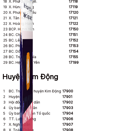
Fanpage.
18
X. Phú Cường
17118
19
X. Hùng Cường
17119
20
X. Phương Chiểu
17120
21
X. Tân Hưng
17121
22
X. Hoàng Hanh
17122
23
BCP. Hưng Yên
17150
24
BC. Chợ Gạo
17151
25
BC. Lê Lợi
17152
26
BC. Phố Hiến
17153
27
BC. Dốc Lã
17154
28
BC. Trung Nghĩa
17155
29
BC. Hệ 1 Hưng Yên
17199
Huyện Kim Động
1
BC. Trung tâm huyện Kim Động
17900
2
Huyện ủy
17901
3
Hội đồng nhân dân
17902
4
Ủy ban nhân dân
17903
5
Ủy ban Mặt trận Tổ quốc
17904
6
TT. Lương Bằng
17906
7
X. Nghĩa Dân
17907
8
X. Toàn Thắng
17908