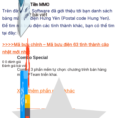
Kiếm Tiền MMO
Trên đây ATP Software đã giới thiệu tới bạn danh sách
1,422 bài viết
bảng mã bưu điện Hưng Yên (Postal code Hung Yen).
Để tìm mã bưu điện các tỉnh thành khác, bạn có thể tìm
tại đây:
>>>>Mã bưu chính – Mã bưu điện 63 tỉnh thành cập
nhật mới nhất
Combo Special
0
0
đánh giá
Đánh giá bài viết
Combo 3 phần mềm tự chọn: chương trình bán hàng
mà ATPTeam triển khai.
Xem thêm phần mềm khác
Xem thêm phần mềm khác