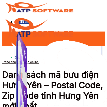
Sản Phẩm
Sản Phẩm
Trang chủ
Bán hàng online
Danh sách mã bưu điện
Hưng Yên – Postal Code,
Zip Code tỉnh Hưng Yên
mới nhất