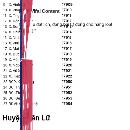
9
X. Vĩnh Xá
17909
10
X. Phạm Ngũ Lão
17910
Auto Viral Content
11
X. Thọ Vinh
17911
12
X. Đồng Thanh
17912
Công cụ đặt lịch, đăng bài tự động cho hàng loạt
13
X. Song Mai
17913
Fanpage.
14
X. Chính Nghĩa
17914
15
X. Nhân La
17915
16
X. Phú Thịnh
17916
17
X. Mai Động
17917
18
X. Đức Hợp
17918
19
X. Hùng An
17919
20
X. Ngọc Thanh
17920
21
X. Vũ Xá
17921
22
X. Hiệp Cường
17922
23
BCP. Kim Động
17950
24
BC. Trương Xá
17951
25
BC. Thọ Vinh
17952
26
BC. Đức Hợp
17953
27
BĐVHX Vân Nghệ
17954
Huyện Tiên Lữ