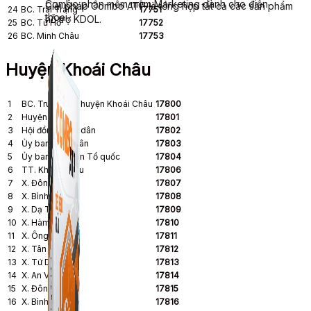
Combo phần mềm mềm Marketing dành cho điện
Giải pháp Combo ATP là tổng hợp tất cả các sản phẩm
24
BC. Trai Trang
17751
thoại.
hỗ trợ KDOL.
25
BC. Từ Hồ
17752
26
BC. Minh Châu
17753
Huyện Khoái Châu
1
BC. Trung tâm huyện Khoái Châu
17800
2
Huyện ủy
17801
3
Hội đồng nhân dân
17802
4
Ủy ban nhân dân
17803
5
Ủy ban Mặt trận Tổ quốc
17804
6
TT. Khoái Châu
17806
7
X. Đông Tảo
17807
8
X. Bình Minh
17808
9
X. Dạ Trạch
17809
10
X. Hàm Tử
17810
11
X. Ông Đình
17811
12
X. Tân Dân
17812
13
X. Tứ Dân
17813
14
X. An Vĩ
17814
15
X. Đông Kết
17815
16
X. Bình Kiều
17816