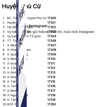
Huyện Phù Cừ
1
BC. Trung tâm huyện Phù Cừ
17300
2
Huyện ủy
17301
Simple Instagram
3
Hội đồng nhân dân
17302
Phần mềm gửi follow, nhắn tin, nuôi nick Instagram.
4
Ủy ban nhân dân
17303
5
Ủy ban Mặt trận Tổ quốc
17304
6
TT. Trần Cao
17306
7
X. Minh Tân
17307
8
X. Phan Sào Nam
17308
9
X. Quang Hưng
17309
10
X. Minh Hoàng
17310
11
X. Đoàn Đào
17311
12
X. Tống Phan
17312
13
X. Đình Cao
17313
14
X. Nhật Quang
17314
15
X. Tiền Tiến
17315
16
X. Tam Đa
17316
17
X. Minh Tiến
17317
18
X. Nguyên Hòa
17318
19
X. Tống Trân
17319
20
BCP. Phù Cừ
17350