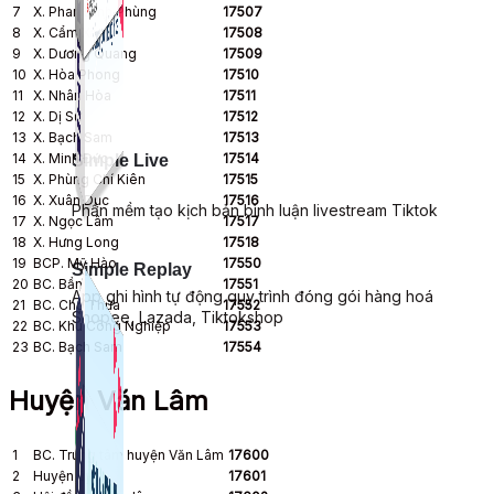
7
X. Phan Đình Phùng
17507
8
X. Cẩm Xá
17508
9
X. Dương Quang
17509
10
X. Hòa Phong
17510
11
X. Nhân Hòa
17511
12
X. Dị Sử
17512
13
X. Bạch Sam
17513
14
X. Minh Đức
17514
Simple Live
15
X. Phùng Chí Kiên
17515
16
X. Xuân Dục
17516
Phần mềm tạo kịch bản bình luận livestream Tiktok
17
X. Ngọc Lâm
17517
18
X. Hưng Long
17518
19
BCP. Mỹ Hào
17550
Simple Replay
20
BC. Bần
17551
App ghi hình tự động quy trình đóng gói hàng hoá
21
BC. Chợ Thứa
17552
Shopee, Lazada, Tiktokshop
22
BC. Khu Công Nghiệp
17553
23
BC. Bạch Sam
17554
Huyện Văn Lâm
1
BC. Trung tâm huyện Văn Lâm
17600
2
Huyện ủy
17601