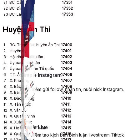
21
BC. Cầu Cáp
17351
22
BC. Đình Cao
17352
23
BC. La Tiến
17353
Huyện Ân Thi
1
BC. Trung tâm huyện Ân Thi
17400
2
Huyện ủy
17401
3
Hội đồng nhân dân
17402
4
Ủy ban nhân dân
17403
5
Ủy ban Mặt trận Tổ quốc
17404
6
TT. Ân Thi
17406
Simple Instagram
7
X. Phù Ủng
17407
8
X. Bắc Sơn
17408
Phần mềm gửi follow, nhắn tin, nuôi nick Instagram.
9
X. Bãi Sậy
17409
10
X. Đào Dương
17410
11
X. Tân Phúc
17411
12
X. Vân Du
17412
13
X. Quang Vinh
17413
14
X. Xuân Trúc
17414
Simple Live
15
X. Hoàng Hoa Thám
17415
16
X. Quảng Lãng
17416
Phần mềm tạo kịch bản bình luận livestream Tiktok
17
X. Văn Nhuệ
17417