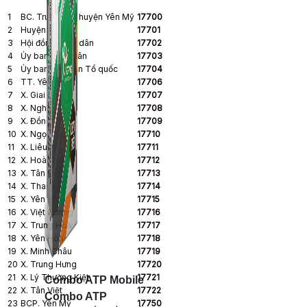
1
BC. Trung tâm huyện Yên Mỹ
17700
2
Huyện ủy
17701
3
Hội đồng nhân dân
17702
4
Ủy ban nhân dân
17703
5
Ủy ban Mặt trận Tổ quốc
17704
6
TT. Yên Mỹ
17706
7
X. Giai Phạm
17707
8
X. Nghĩa Hiệp
17708
9
X. Đồng Than
17709
10
X. Ngọc Long
17710
11
X. Liêu Xá
17711
12
X. Hoàn Long
17712
13
X. Tân Lập
17713
14
X. Thanh Long
17714
15
X. Yên Phú
17715
16
X. Việt Cường
17716
17
X. Trung Hòa
17717
18
X. Yên Hòa
17718
19
X. Minh Châu
17719
20
X. Trung Hưng
17720
21
X. Lý Thường Kiệt
17721
Combo ATP Mobile
22
X. Tân Việt
17722
Combo ATP
23
BCP. Yên Mỹ
17750