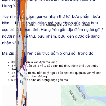
Hưng Yên.
Tuy nhiên, khi bạn gửi và nhận thư từ, bưu phẩm, bưu
ATP Link
kiện…, bạn nên ghi đúng mã bưu chính của từng bưu
Tạo Bio Link nhanh chóng chỉ với vài click chuột
cục trên địa bàn tỉnh Hưng Yên gần địa điểm người gửi /
người nhận để thư, bưu phẩm, bưu kiện được dễ dàng
nhận và gửi
Mã Zip Hưng Yên cấu trúc gồm 5 chữ số, trong đó:
Ký tự đầu tiên là xác định mã vùng
2 ký tự đầu tiên sẽ là ký tự xác định mã tỉnh, thành phố trực thuộc
Trung ương
3 hoặc 4 ký tự đầu tiên có ý nghĩa xác định mã quận, huyện và đơn
vị hành chính tương đương.
5 ký tự sẽ xác định đối tượng được gán mã.
ATP Link
Tạo Bio Link nhanh chóng chỉ với vài click chuột