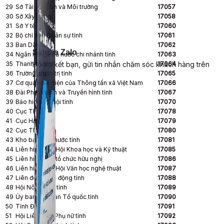
29
Sở Tài nguyên và Môi trường
17057
30
Sở Xây dựng
17058
31
Sở Y tế
17060
32
Bộ chỉ huy Quân sự tỉnh
17061
33
Ban Dân tộc
17062
Simple Zalo
34
Ngân hàng nhà nước chi nhánh tỉnh
17063
35
Thanh tra tỉnh
17064
Hỗ trợ kết bạn, gửi tin nhắn chăm sóc khách hàng trên
36
Trường chính trị tỉnh
17065
Zalo.
37
Cơ quan đại diện của Thông tấn xã Việt Nam
17066
38
Đài Phát thanh và Truyền hình tỉnh
17067
39
Bảo hiểm xã hội tỉnh
17070
40
Cục Thuế
17078
41
Cục Hải quan
17079
42
Cục Thống kê
17080
43
Kho bạc Nhà nước tỉnh
17081
44
Liên hiệp các Hội Khoa học và Kỹ thuật
17085
45
Liên hiệp các tổ chức hữu nghị
17086
46
Liên hiệp các Hội Văn học nghệ thuật
17087
47
Liên đoàn Lao động tỉnh
17088
48
Hội Nông dân tỉnh
17089
49
Ủy ban Mặt trận Tổ quốc tỉnh
17090
50
Tỉnh Đoàn
17091
51
Hội Liên hiệp Phụ nữ tỉnh
17092