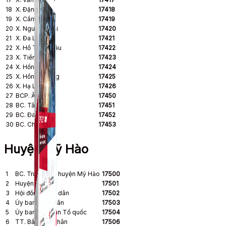
18
X. Đặng Lễ
17418
19
X. Cẩm Ninh
17419
20
X. Nguyễn Trãi
17420
21
X. Đa Lộc
17421
22
X. Hồ Tùng Mậu
17422
23
X. Tiền Phong
17423
24
X. Hồng Vân
17424
25
X. Hồng Quang
17425
26
X. Hạ Lễ
17426
27
BCP. Ân Thi
17450
28
BC. Tân Phúc
17451
29
BC. Đa Lộc
17452
30
BC. Chợ Thi
17453
Huyện Mỹ Hào
1
BC. Trung tâm huyện Mỹ Hào
17500
2
Huyện ủy
17501
3
Hội đồng nhân dân
17502
4
Ủy ban nhân dân
17503
5
Ủy ban Mặt trận Tổ quốc
17504
6
TT. Bần Yên Nhân
17506