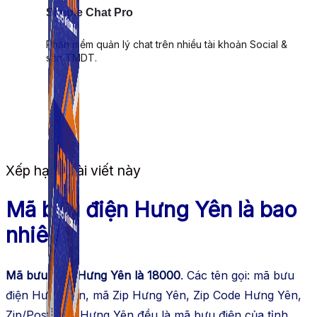
Simple Chat Pro
Phần mềm quản lý chat trên nhiều tài khoản Social &
sàn TMDT.
Xếp hạng bài viết này
Mã bưu điện Hưng Yên là bao
nhiêu?
Mã bưu điện Hưng Yên là 18000
. Các tên gọi: mã bưu
điện Hưng Yên, mã Zip Hưng Yên, Zip Code Hưng Yên,
Zip/Postcode Hưng Yên đều là mã bưu điện của tỉnh