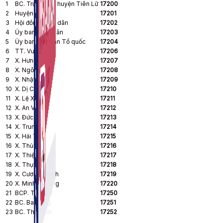
1
BC. Trung tâm huyện Tiên Lữ
17200
2
Huyện ủy
17201
3
Hội đồng nhân dân
17202
4
Ủy ban nhân dân
17203
5
Ủy ban Mặt trận Tổ quốc
17204
6
TT. Vương
17206
7
X. Hưng Đạo
17207
8
X. Ngô Quyền
17208
9
X. Nhật Tân
17209
10
X. Dị Chế
17210
11
X. Lệ Xá
17211
12
X. An Viên
17212
13
X. Đức Thắng
17213
14
X. Trung Dũng
17214
15
X. Hải Triều
17215
16
X. Thủ Sỹ
17216
17
X. Thiện Phiến
17217
18
X. Thụy Lôi
17218
19
X. Cương Chính
17219
20
X. Minh Phương
17220
21
BCP. Tiên Lữ
17250
22
BC. Ba Hàng
17251
23
BC. Thụy Lôi
17252