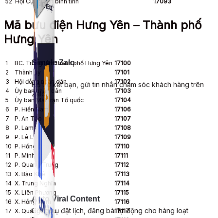
52
Hội Cựu chiến binh tỉnh
17093
Mã bưu điện Hưng Yên – Thành phố
Hưng Yên
Simple Zalo
1
BC. Trung tâm thành phố Hưng Yên
17100
2
Thành ủy
17101
3
Hội đồng nhân dân
17102
Hỗ trợ kết bạn, gửi tin nhắn chăm sóc khách hàng trên
4
Ủy ban nhân dân
17103
Zalo.
5
Ủy ban Mặt trận Tổ quốc
17104
6
P. Hiến Nam
17106
7
P. An Tảo
17107
8
P. Lam Sơn
17108
9
P. Lê Lợi
17109
10
P. Hồng Châu
17110
11
P. Minh Khai
17111
12
P. Quang Trung
17112
13
X. Bảo Khê
17113
14
X. Trung Nghĩa
17114
15
X. Liên Phương
17115
Auto Viral Content
16
X. Hồng Nam
17116
Công cụ đặt lịch, đăng bài tự động cho hàng loạt
17
X. Quảng Châu
17117