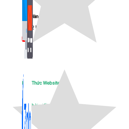
Bán Hàng Online
2,632 bài viết
New
Kiến Thức Website
309 bài viết