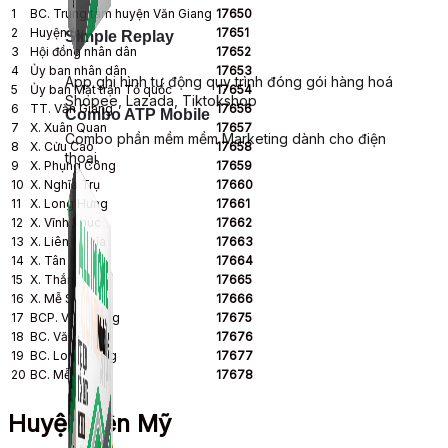
1
BC. Trung tâm huyện Văn Giang
17650
2
Huyện ủy
17651
Simple Replay
3
Hội đồng nhân dân
17652
4
Ủy ban nhân dân
17653
App ghi hình tự động quy trình đóng gói hàng hoá
5
Ủy ban Mặt trận Tổ quốc
17654
Shopee, Lazada, Tiktokshop
6
TT. Văn Giang
17656
Combo ATP Mobile
7
X. Xuân Quan
17657
Combo phần mềm mềm Marketing dành cho điện
8
X. Cửu Cao
17658
thoại.
9
X. Phụng Công
17659
10
X. Nghĩa Trụ
17660
11
X. Long Hưng
17661
12
X. Vĩnh Khúc
17662
13
X. Liên Nghĩa
17663
14
X. Tân Tiến
17664
15
X. Thắng Lợi
17665
16
X. Mễ Sở
17666
17
BCP. Văn Giang
17675
18
BC. Văn Phúc
17676
19
BC. Long Hưng
17677
20
BC. Mễ Sở
17678
Huyện Yên Mỹ