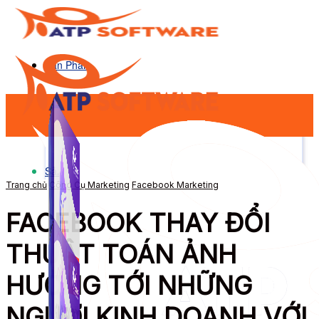
Sản Phẩm
Sản Phẩm
Trang chủ
Công Cụ Marketing
Facebook Marketing
FACEBOOK THAY ĐỔI
THUẬT TOÁN ẢNH
HƯỞNG TỚI NHỮNG
NGƯỜI KINH DOANH VỚI