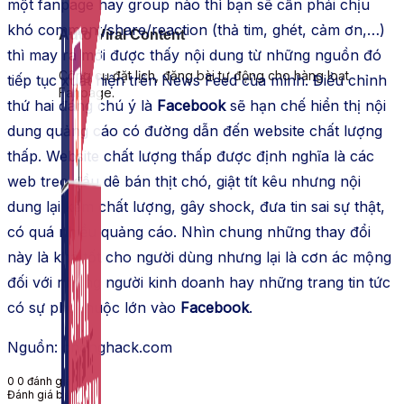
một fanpage hay group nào thì bạn sẽ cần phải chịu
khó comment/share/reaction (thả tim, ghét, cảm ơn,…)
Auto Viral Content
thì may ra mới được thấy nội dung từ những nguồn đó
Công cụ đặt lịch, đăng bài tự động cho hàng loạt
tiếp tục xuất hiện trên News Feed của mình. Điều chỉnh
Fanpage.
thứ hai đáng chú ý là
Facebook
sẽ hạn chế hiển thị nội
dung quảng cáo có đường dẫn đến website chất lượng
thấp. Website chất lượng thấp được định nghĩa là các
web treo đầu dê bán thịt chó, giật tít kêu nhưng nội
dung lại kém chất lượng, gây shock, đưa tin sai sự thật,
có quá nhiều quảng cáo. Nhìn chung những thay đổi
này là khá tốt cho người dùng nhưng lại là cơn ác mộng
đối với những người kinh doanh hay những trang tin tức
có sự phụ thuộc lớn vào
Facebook
.
Nguồn: chonghack.com
0
0
đánh giá
Đánh giá bài viết