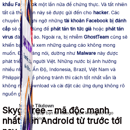
khẩu Facebook
một lần nữa để chứng thực. Và tất nhiên
tất cả thông tin này sẽ được gửi đến cho
hacker
. Các
chuyên gia nghi ngờ những
tài khoản Facebook bị đánh
cắp
sẽ được dùng để
phát tán tin tức giả
hoặc
phát tán
virus
đào tiền ảo. Ngoài ra, bị nhiễm
GhostTeam
cũng sẽ
khiến bạn phải xem những quảng cáo không mong
muốn. Điều đáng nói, dường như
Malware
này được
phát triển bởi người Việt. Những nước bị ảnh hưởng
nhiều nhất là Ấn Độ, Indonesia, Brazil, Việt Nam và
Philippines. Để phòng tránh thì cách tốt nhất vẫn là
không nên download và cài đặt các ứng dụng không rõ
nguồn gốc.
Simple Tikdown
Skygofree – mã độc mạnh
Công cụ giúp bạn tải video Tiktok không có logo
nhất trên Android từ trước tới
nhanh chóng.