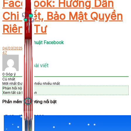
Facebook: Hướng Dẫn
Chi Tiết, Bảo Mật Quyền
Riêng Tư
Thủ Thuật Facebook
04/03/2025
47
536 bài viết
0
Góp ý
Cũ nhất
Mới nhất
Được bỏ phiếu nhiều nhất
Phản hồi nội tuyến
Xem tất cả bình luận
Phần mềm Marketing nổi bật
🎉 Ưu đãi Tết 2026
Kiếm Tiền MMO