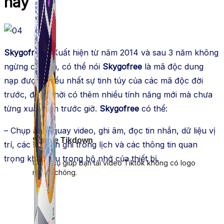
nay
Skygofree
– Xuất hiện từ năm 2014 và sau 3 năm không
ngừng cải tiển, có thể nói
Skygofree
là mã độc dung
nạp được nhiều nhất sự tinh túy của các mã độc đời
trước, đồng thời có thêm nhiều tính năng mới mà chưa
từng xuất hiện trước giờ.
Skygofree
có thể:
– Chụp ảnh, quay video, ghi âm, đọc tin nhắn, dữ liệu vị
Simple Tikdown
trí, các sự kiện ghi trong lịch và các thông tin quan
trọng khác lưu trong bộ nhớ của thiết bị.
Công cụ giúp bạn tải video Tiktok không có logo
nhanh chóng.