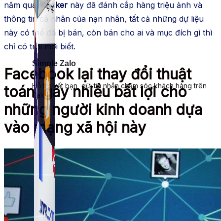
năm qua,
hacker
này đã đánh cắp hàng triệu ảnh và
thông tin cá nhân của nạn nhân, tất cả những dự liệu
này có thể đã bị bán, còn bán cho ai và mục đích gì thì
chỉ có trời mới biết.
Simple Zalo
Facebook lại thay đổi thuật
Hỗ trợ kết bạn, gửi tin nhắn chăm sóc khách hàng trên
toán, gây nhiều bất lợi cho
Zalo.
những người kinh doanh dựa
vào mạng xã hội này
Auto Viral Content
Công cụ đặt lịch, đăng bài tự động cho hàng loạt