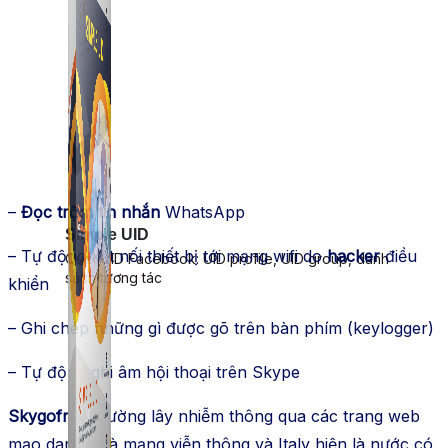
–
Đọc trộm tin nhắn
WhatsApp
Simple UID
– Tự động kết nối thiết bị tới mạng wifi do
hacker
điều
Quét UID Facebook: UID profile, UID group, danh
sách tương tác
khiển
– Ghi chép những gì được gõ trên bàn phím (keylogger)
– Tự động ghi âm hội thoại trên Skype
Skygofree
thường lây nhiễm thông qua các trang web
mạo danh nhà mạng viễn thông và Italy hiện là nước có