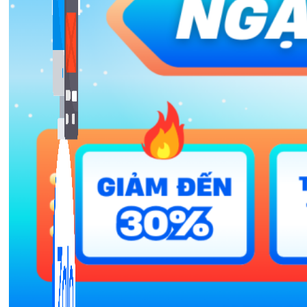
Bán Hàng Online
2,632 bài viết
New
Kiến Thức Website
309 bài viết