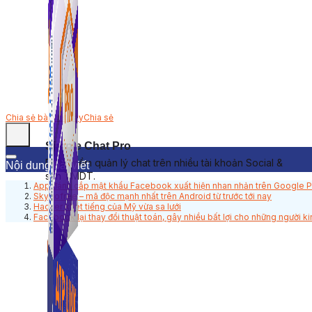
Chia sẻ bài viết này
Chia sẻ
Simple Chat Pro
Phần mềm quản lý chat trên nhiều tài khoản Social &
Nội dung bài viết
sàn TMDT.
App đánh cắp mật khẩu Facebook xuất hiện nhan nhản trên Google P
Skygofree – mã độc mạnh nhất trên Android từ trước tới nay
Hacker khét tiếng của Mỹ vừa sa lưới
Facebook lại thay đổi thuật toán, gây nhiều bất lợi cho những người 