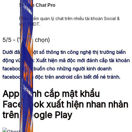
Simple Chat Pro
Phần mềm quản lý chat trên nhiều tài khoản Social &
sàn TMDT.
5/5 - (1 bình chọn)
Dưới đây là một số thông tin công nghệ thị trường biến
động vừa qua: Xuất hiện mã độc mới đánh cắp tài khoản
facebook, tin buồn cho những người kinh doanh
facebook, mã độc trên android cần biết để né tránh.
App đánh cắp mật khẩu
Facebook xuất hiện nhan nhản
trên Google Play