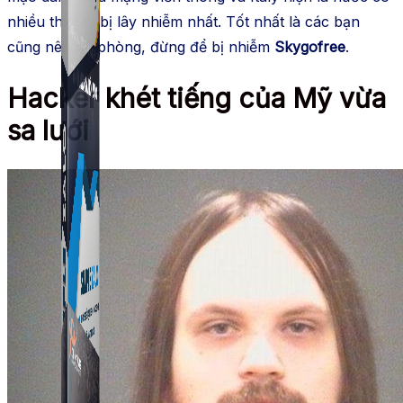
nhiều thiết bị bị lây nhiễm nhất. Tốt nhất là các bạn
cũng nên đề phòng, đừng để bị nhiễm
Skygofree
.
Hacker khét tiếng của Mỹ vừa
sa lưới
Simple UID
Quét UID Facebook: UID profile, UID group, danh
sách tương tác