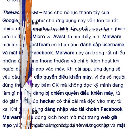
TheHackerNews
– Mặc cho nỗ lực thanh tẩy của
Google
, dường như chợ ứng dụng này vẫn tồn tại rất
ATP Link
nhiều những app độc hại. Mới đây nhất, các nhà nghiên
Tạo Bio Link nhanh chóng chỉ với vài click chuột
cứu từ
Trend Micro
và
Avast
đã tìm thấy một
Malware
mới tên là
GhostTeam
có khả năng
đánh cắp username
và mật khẩu Facebook
.
Malware
này ẩn trong rất nhiều
những ứng dụng thông thường và chỉ bị kích hoạt khi
người dùng cài app vào máy. Khi cài app, ứng dụng sẽ
yêu cầu được
cấp quyền điều khiển máy
, vì đa số người
dùng thường hay bấm OK mà không đọc kỹ mình đang
làm gì nên dễ dàng
bị chiếm quyền điều khiển máy
, từ
đó gián tiếp giúp
hacker
có thể cài mã độc vào máy từ
xa. Khi người dùng
đăng nhập vào tài khoản Facebook
,
ATP Link
Malware
sẽ tự động kích hoạt mở một trang
web giả
mạo
yêu cầu người dùng nhập lại tên đăng nhập và
mật
Tạo Bio Link nhanh chóng chỉ với vài click chuột