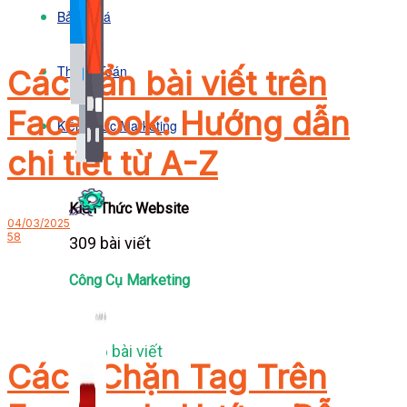
Bảng Giá
Thanh Toán
Cách ẩn bài viết trên
Facebook: Hướng dẫn
Kiến Thức Marketing
chi tiết từ A-Z
Kiến Thức Website
04/03/2025
58
309 bài viết
Công Cụ Marketing
1,066 bài viết
Cách Chặn Tag Trên