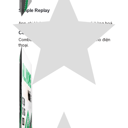
Simple Replay
App ghi hình tự động quy trình đóng gói hàng hoá
Shopee, Lazada, Tiktokshop
Combo ATP Mobile
Combo phần mềm mềm Marketing dành cho điện
thoại.