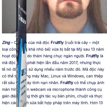
Simple Zalo
Hỗ trợ kết bạn, gửi tin nhắn chăm sóc khách hàng trên
Zalo.
Zing
– Cha đẻ của mã độc
Fruitfly
(ruồi trái cây – một
loại côn trùng khá nhỏ bé) vừa bị bắt tại Mỹ sau 13 năm
hoạt động và do thám hàng chục ngàn người.
Fruitfly
là
mã độc được phát hiện lần đầu năm 2017, nhưng thực
tế nó đã được sử dụng nhiều năm trước đó. Mã độc này
có thể tấn công máy Mac, Linux và Windows, can thiệp
rất sâu vào máy tính nạn nhân.
Fruitfly
có thể chụp ảnh
màn hình, biến webcam và microphone thành công cụ
gián điệp, đồng thời ghi tác vụ bàn phím, chuột và thực
hiện các chỉnh sửa bất hợp pháp trên máy tính. Hơn 13