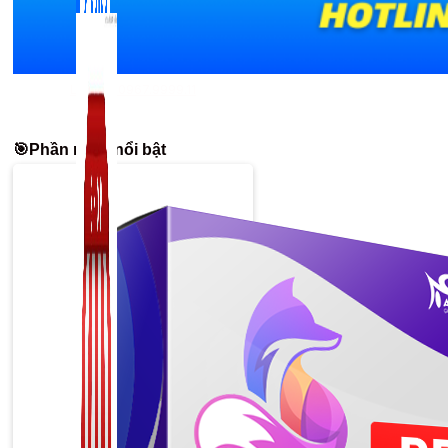
Liên hệ: 0967.9999.11
🎯Phần mềm nổi bật
Zalo Marketing
104 bài viết
New