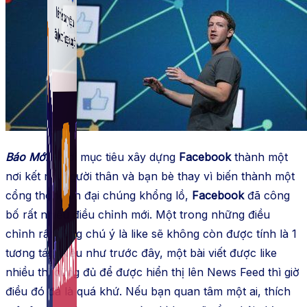
Fanpage.
Báo Mới
– Với mục tiêu xây dựng
Facebook
thành một
nơi kết nối người thân và bạn bè thay vì biến thành một
cổng thông tin đại chúng khổng lồ,
Facebook
đã công
bố rất nhiều điều chỉnh mới. Một trong những điều
chỉnh rất đáng chú ý là like sẽ không còn được tính là 1
tương tác. Nếu như trước đây, một bài viết được like
nhiều thì cũng đủ để được hiển thị lên News Feed thì giờ
điều đó đã là quá khứ. Nếu bạn quan tâm một ai, thích