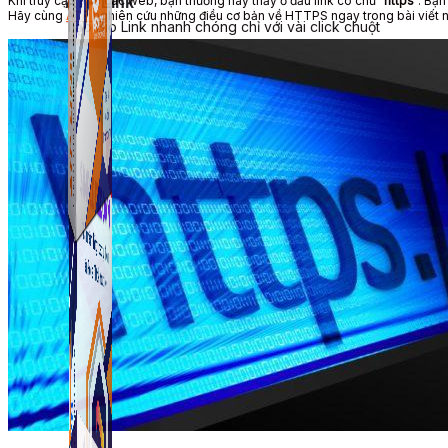
Khi truy cập vào các
web
, bạn thường hay thấy ở đầu
link
có chữ “
https
“. Bạ
ATP Link
Hãy cùng
ATP
nghiên cứu
những điều cơ bản về HTTPS ngay trong
bài viết
n
Tạo Bio Link nhanh chóng chỉ với vài click chuột
ATP Link
Tạo Bio Link nhanh chóng chỉ với vài click chuột