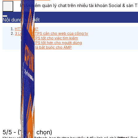
Phần mềm quản lý chat trên nhiều tài khoản Social & sàn 
Nội dung bài viết
HTTPS là gì?
3 Lý do HTTPS cần cho web của công ty
HTTPS tốt cho việc tìm kiếm
HTTPS tốt hơn cho người dùng
SSL là bắt buộc cho AMP
5/5 - (1 bình chọn)