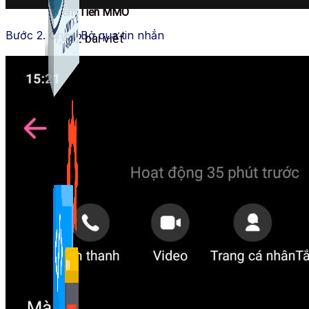
Kiếm Tiền MMO
Bước 2. Chọn Bỏ qua tin nhắn
1,422 bài viết
Combo Special
Combo 3 phần mềm tự chọn: chương trình bán hàng
mà ATPTeam triển khai.
Xem thêm phần mềm khác
Xem thêm phần mềm khác