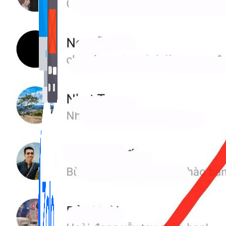
Bán Hàng Online
2,632 bài viết
New
Kiến Thức Website
309 bài viết