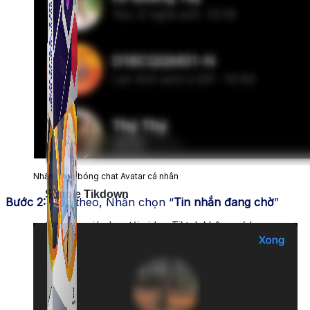
Nhấn chọn bóng chat Avatar cá nhân
Simple Tikdown
Bước 2:
Tiếp theo, Nhấn chọn “
Tin nhắn đang chờ
”
Công cụ giúp bạn tải video Tiktok không có logo
nhanh chóng.