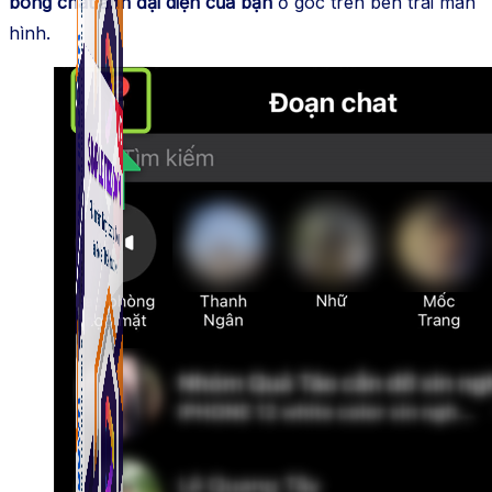
bóng chat ảnh đại diện của bạn
ở góc trên bên trái màn
hình.
Simple Tikdown
Công cụ giúp bạn tải video Tiktok không có logo
nhanh chóng.