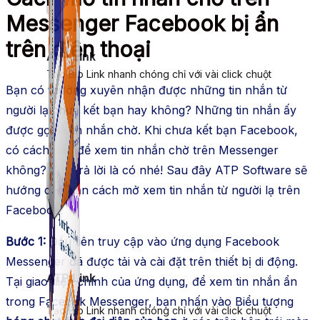
Messenger Facebook bị ẩn
trên điện thoại
ATP Link
Tạo Bio Link nhanh chóng chỉ với vài click chuột
Bạn có thường xuyên nhận được những tin nhắn từ
người lạ chưa kết bạn hay không? Những tin nhắn ấy
được gọi là tin nhắn chờ. Khi chưa kết bạn Facebook,
có cách nào để xem tin nhắn chờ trên Messenger
không? Câu trả lời là có nhé! Sau đây ATP Software sẽ
hướng dẫn bạn cách mở xem tin nhắn từ người lạ trên
Facebook.
Bước 1:
Đầu tiên truy cập vào ứng dụng Facebook
Messenger đã được tải và cài đặt trên thiết bị di động.
ATP Link
Tại giao diện chính của ứng dụng, để xem tin nhắn ẩn
trong Facebok Messenger, bạn nhấn vào Biểu tượng
Tạo Bio Link nhanh chóng chỉ với vài click chuột