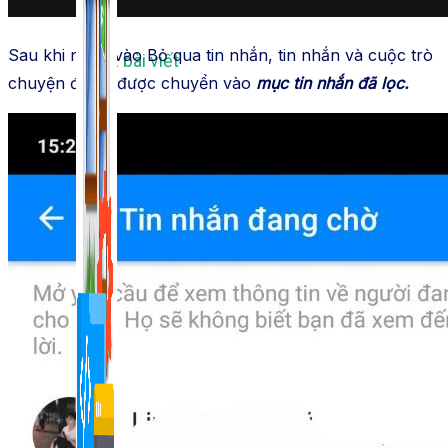
Sau khi nhấn vào Bỏ qua tin nhắn, tin nhắn và cuộc trò
1,422 bài viết
chuyện đó sẽ được chuyển vào
mục tin nhắn đã lọc.