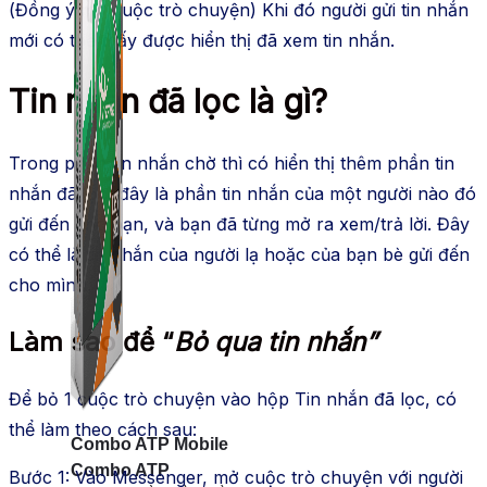
(Đồng ý mở cuộc trò chuyện) Khi đó người gửi tin nhắn
mới có thể thấy được hiển thị đã xem tin nhắn.
Tin nhắn đã lọc là gì?
Trong phần tin nhắn chờ thì có hiển thị thêm phần tin
nhắn đã lọc, đây là phần tin nhắn của một người nào đó
gửi đến cho bạn, và bạn đã từng mở ra xem/trả lời. Đây
có thể là tin nhắn của người lạ hoặc của bạn bè gửi đến
cho mình.
Làm sao để “
Bỏ qua tin nhắn”
Để bỏ 1 cuộc trò chuyện vào hộp Tin nhắn đã lọc, có
thể làm theo cách sau:
Combo ATP Mobile
Combo ATP
Bước 1: Vào Messenger, mở cuộc trò chuyện với người