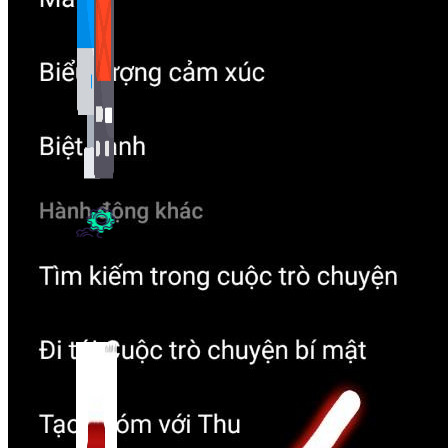
Bảng Giá
Thanh Toán
Kiến Thức Marketing
Kiến Thức Website
309 bài viết
Công Cụ Marketing
1,066 bài viết