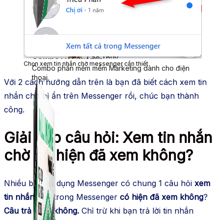
Simple Replay
App ghi hình tự động quy trình đóng gói hàng hoá
Shopee, Lazada, Tiktokshop
Combo ATP Mobile
Chọn xem tin nhắn chờ messenger cần thiết
Combo phần mềm mềm Marketing dành cho điện
thoại.
Với 2 cách hướng dẫn trên là bạn đã biết cách xem tin
nhắn chờ bị ẩn trên Messenger rồi, chúc bạn thành
công.
Giải đáp câu hỏi: Xem tin nhắn
chờ có hiện đã xem không?
Nhiều bạn sử dụng Messenger có chung 1 câu hỏi
xem
tin nhắn chờ
trong Messenger
có hiện đã xem không
?
Câu trả lời là không.
Chỉ trừ khi bạn trả lời tin nhắn