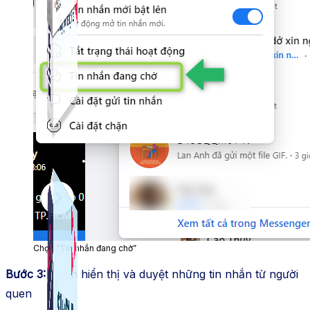
Simple Live
Phần mềm tạo kịch bản bình luận livestream Tiktok
Simple Replay
App ghi hình tự động quy trình đóng gói hàng hoá
Shopee, Lazada, Tiktokshop
Chọn “Tin nhắn đang chờ”
Bước 3:
Chọn hiển thị và duyệt những tin nhắn từ người
quen