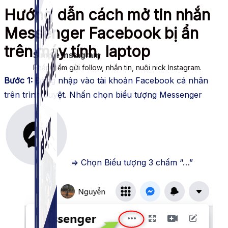
Hướng dẫn cách mở tin nhắn
Messenger Facebook bị ẩn
trên máy tính, laptop
Simple Instagram
Phần mềm gửi follow, nhắn tin, nuôi nick Instagram.
Bước 1:
Đăng nhập vào tài khoản Facebook cá nhân
trên trình duyệt. Nhấn chọn biểu tượng Messenger
=> Chọn Biểu tượng 3 chấm “…”