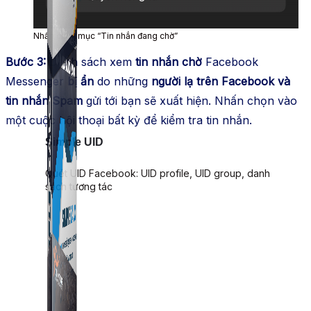
Nhấn chọn mục “Tin nhắn đang chờ”
Bước 3:
Danh sách xem
tin nhắn chờ
Facebook
Messenger
bị ẩn
do những
người lạ trên Facebook và
tin nhắn Spam
gửi tới bạn sẽ xuất hiện. Nhấn chọn vào
một cuộc hội thoại bất kỳ để kiểm tra tin nhắn.
Simple UID
Quét UID Facebook: UID profile, UID group, danh
sách tương tác