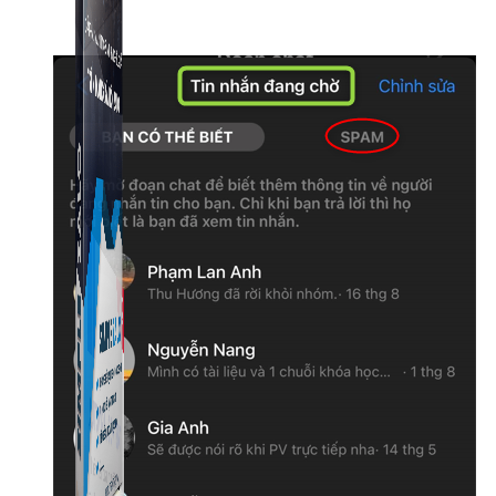
Simple Zalo
Hỗ trợ kết bạn, gửi tin nhắn chăm sóc khách hàng trên
Zalo.