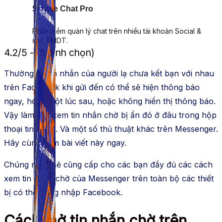
Simple Chat Pro
Phần mềm quản lý chat trên nhiều tài khoản Social &
sàn TMDT.
4.2/5 - (5 bình chọn)
Thường thì tin nhắn của người lạ chưa kết bạn với nhau
trên Facebook khi gửi đến có thể sẽ hiện thông báo
ngay, hoặc một lúc sau, hoặc không hiển thị thông báo.
Vậy làm sao xem tin nhắn chờ bị ẩn đó ở đâu trong hộp
thoại tin nhắn. Và một số thủ thuật khác trên Messenger.
Hãy cùng xem bài viết này ngay.
Chúng mình sẽ cũng cấp cho các bạn đầy đủ các cách
xem tin nhắn chờ của Messenger trên toàn bộ các thiết
bị có thể đăng nhập Facebook.
Cách mở tin nhắn chờ trên