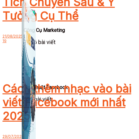
Tích Chuyên Sâu & Ý
Tưởng Cụ Thể
Công Cụ Marketing
21/08/2025
19
1,066 bài viết
Cách thêm nhạc vào bài
Thủ Thuật Facebook
viết Facebook mới nhất
536 bài viết
2025
29/07/2025