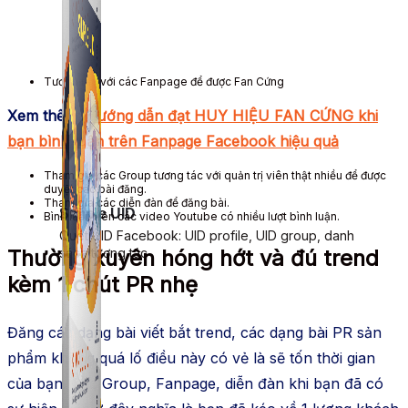
Tương tác với các Fanpage để được Fan Cứng
Xem thêm:
Hướng dẫn đạt HUY HIỆU FAN CỨNG khi
bạn bình luận trên Fanpage Facebook hiệu quả
Tham gia các Group tương tác với quản trị viên thật nhiều để được
duyệt các bài đăng.
Tham gia các diễn đàn để đăng bài.
Simple UID
Bình luận trên các video Youtube có nhiều lượt bình luận.
Quét UID Facebook: UID profile, UID group, danh
Thường xuyên hóng hớt và đú trend
sách tương tác
kèm 1 chút PR nhẹ
Đăng các dạng bài viết bắt trend, các dạng bài PR sản
phẩm không quá lố điều này có vẻ là sẽ tốn thời gian
của bạn. Các Group, Fanpage, diễn đàn khi bạn đã có