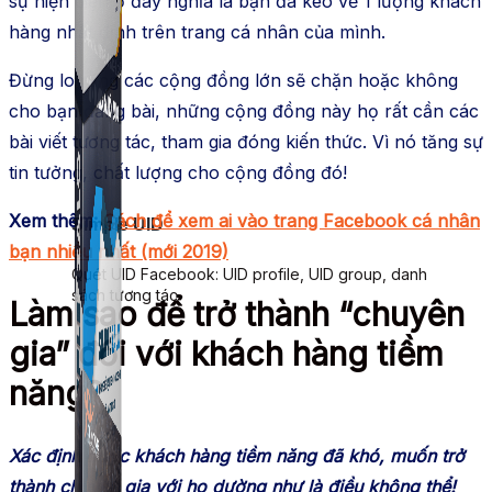
sự hiện diện ở đây nghĩa là bạn đã kéo về 1 lượng khách
hàng nhất định trên trang cá nhân của mình.
Đừng lo rằng các cộng đồng lớn sẽ chặn hoặc không
cho bạn đăng bài, những cộng đồng này họ rất cần các
bài viết tương tác, tham gia đóng kiến thức. Vì nó tăng sự
tin tưởng, chất lượng cho cộng đồng đó!
Xem thêm:
Cách để xem ai vào trang Facebook cá nhân
Simple UID
bạn nhiều nhất (mới 2019)
Quét UID Facebook: UID profile, UID group, danh
sách tương tác
Làm sao để trở thành “chuyên
gia” đối với khách hàng tiềm
năng?
Xác định được khách hàng tiềm năng đã khó, muốn trở
thành chuyên gia với họ dường như là điều không thể!