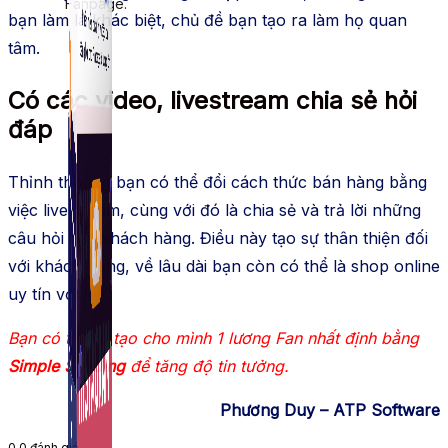
Fanpage.
bạn làm là khác biệt, chủ đề bạn tạo ra làm họ quan
tâm.
Có các video, livestream chia sẻ hỏi
đáp
Thỉnh thoảng bạn có thể đổi cách thức bán hàng bằng
việc livestream, cùng với đó là chia sẻ và trả lời những
câu hỏi của khách hàng. Điều này tạo sự thân thiện đối
với khách hàng, về lâu dài bạn còn có thể là shop online
uy tín với họ.
Bạn có thể tự tạo cho mình 1 lương Fan nhất định bằng
Simple Seeding
để tăng độ tin tưởng.
Phương Duy – ATP Software
0
0
đánh giá