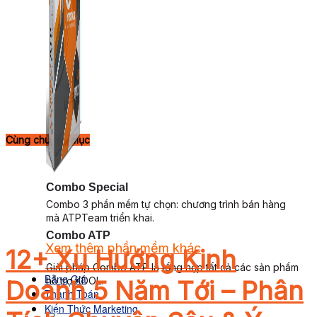
Cùng chuyên mục
Combo Special
Combo 3 phần mềm tự chọn: chương trình bán hàng
mà ATPTeam triển khai.
Combo ATP
Xem thêm phần mềm khác
12+ Xu Hướng Kinh
Xem thêm phần mềm khác
Giải pháp Combo ATP là tổng hợp tất cả các sản phẩm
Bảng Giá
hỗ trợ KDOL.
Doanh 5 Năm Tới – Phân
Thanh Toán
Kiến Thức Marketing