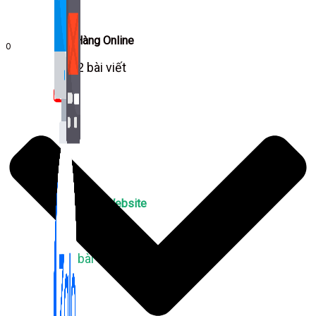
Bán Hàng Online
0
2,632 bài viết
New
Kiến Thức Website
309 bài viết