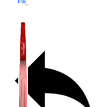
Zalo Marketing
104 bài viết
New