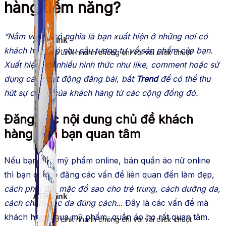
hàng tiềm năng?
“Nằm vùng” có nghĩa là bạn xuất hiện ở những nơi có
ATP Link
khách hàng có nhu cầu tương tự về sản phẩm của bạn.
Tạo Bio Link nhanh chóng chỉ với vài click chuột
Xuất hiện với nhiều hình thức như like, comment hoặc sử
dụng các hoạt động đăng bài, bắt
Trend
để có thể thu
hút sự chú ý của khách hàng từ các cộng đồng đó.
Đăng các nội dung chủ đề khách
hàng của bạn quan tâm
Nếu bạn bán mỹ phẩm online, bán quần áo nữ online
thì bạn có thể đăng các vấn đề liên quan đến làm đẹp,
cách phối đồ, mặc đồ sao cho trẻ trung, cách dưỡng da,
ATP Link
cách chăm sóc da đúng cách.
.. Đây là các vấn đề mà
khách hàng mua mỹ phẩm, quần áo họ rất quan tâm.
Tạo Bio Link nhanh chóng chỉ với vài click chuột