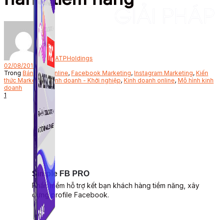
Bởi
ATPHoldings
02/08/2019
Trong
Bán hàng online
,
Facebook Marketing
,
Instagram Marketing
,
Kiến
thức Marketing
,
Kinh doanh - Khởi nghiệp
,
Kinh doanh online
,
Mô hình kinh
doanh
1
Simple FB PRO
Phần mềm hỗ trợ kết bạn khách hàng tiềm năng, xây
dựng profile Facebook.