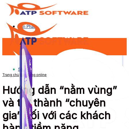
Sản Phẩm
Sản Phẩm
Trang chủ
Bán hàng online
Hướng dẫn “nằm vùng”
và trở thành “chuyên
gia” đối với các khách
hàng tiềm năng