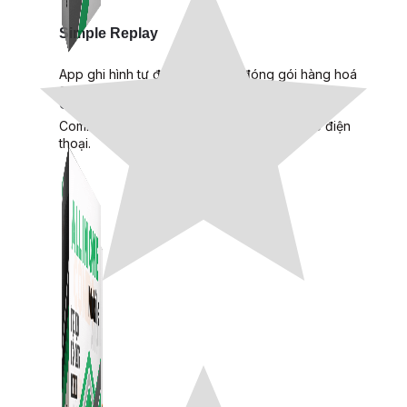
Simple Replay
App ghi hình tự động quy trình đóng gói hàng hoá
Shopee, Lazada, Tiktokshop
Combo ATP Mobile
Combo phần mềm mềm Marketing dành cho điện
thoại.