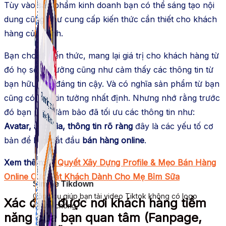
Tùy vào sản phẩm kinh doanh bạn có thể sáng tạo nội
dung cũng như cung cấp kiến thức cần thiết cho khách
hàng của mình.
Bạn cho đi kiến thức, mang lại giá trị cho khách hàng từ
đó họ sẽ tin tưởng cũng như cảm thấy các thông tin từ
bạn hữu ích, đáng tin cậy. Và có nghĩa sản phẩm từ bạn
cũng có 1 sự tin tưởng nhất định. Nhưng nhớ rằng trước
đó bạn phải đảm bảo đã tối ưu các thông tin như:
Avatar, ảnh bìa, thông tin rõ ràng
đây là các yếu tố cơ
bản để bạn bắt đầu
bán hàng online
.
Xem thêm:
Bí Quyết Xây Dựng Profile & Mẹo Bán Hàng
Online Cực Đắt Khách Dành Cho Mẹ Bỉm Sữa
Simple Tikdown
Công cụ giúp bạn tải video Tiktok không có logo
Xác định được nơi khách hàng tiềm
nhanh chóng.
năng của bạn quan tâm (Fanpage,