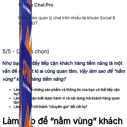
Simple Chat Pro
Phần mềm quản lý chat trên nhiều tài khoản Social &
sàn TMDT.
5/5 - (2 bình chọn)
Như bạn biết đấy tiếp cận khách hàng tiềm năng là một
vấn đề mà bất kì ai cũng quan tâm.
Vậy làm sao để “nằm
vùng” khách hàng tiềm năng?
Làm sao để những sản phẩm và thông tin của bạn có thể tiếp cận
họ?
Làm sao nhận biết được hành vi và nội dung mà khách hàng quan
tâm?
Làm sao để trở thành “chuyên gia” đối với họ?
Làm sao để “nằm vùng” khách