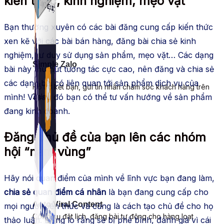
kiến thức, kinh nghiệm, mẹo vặt
Bạn thường xuyên có các bài đăng cung cấp kiến thức
xen kẽ với các bài bán hàng, đăng bài chia sẻ kinh
nghiệm, tư duy sử dụng sản phẩm, mẹo vặt… Các dạng
Simple Zalo
bài này thu hút tương tác cực cao, nên đăng và chia sẻ
các dạng bài có liên quan tới sản phẩm dịch vụ của
Hỗ trợ kết bạn, gửi tin nhắn chăm sóc khách hàng trên
mình! Vì sau đó bạn có thể tư vấn hướng về sản phẩm
Zalo.
đang kinh doanh.
Đăng chủ đề của bạn lên các nhóm
hội “nằm vùng”
Hãy nói quan điểm của mình về lĩnh vực bạn đang làm,
chia sẻ quan điểm cá nhân
là bạn đang cung cấp cho
Auto Viral Content
mọi người kiến thức và cũng là cách tạo chủ đề cho họ
Công cụ đặt lịch, đăng bài tự động cho hàng loạt
thảo luận. Đừng lo rằng sẽ bị phê bình, đánh giá vì cái