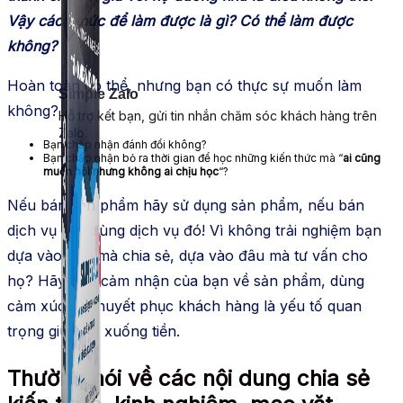
Vậy cách thức để làm được là gì? Có thể làm được
không?
Hoàn toàn có thể, nhưng bạn có thực sự muốn làm
Simple Zalo
không?
Hỗ trợ kết bạn, gửi tin nhắn chăm sóc khách hàng trên
Zalo.
Bạn chấp nhận đánh đổi không?
Bạn chấp nhận bỏ ra thời gian để học những kiến thức mà “
ai cũng
muốn hỏi nhưng không ai chịu học
“?
Nếu bán sản phẩm hãy sử dụng sản phẩm, nếu bán
dịch vụ hãy dùng dịch vụ đó! Vì không trải nghiệm bạn
dựa vào đâu mà chia sẻ, dựa vào đâu mà tư vấn cho
họ? Hãy đưa cảm nhận của bạn về sản phẩm, dùng
cảm xúc để thuyết phục khách hàng là yếu tố quan
trọng giúp họ xuống tiền.
Thường nói về các nội dung chia sẻ