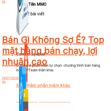
2k
Kiếm Tiền MMO
1,422 bài viết
Bán Gì Không Sợ Ế? Top
mặt hàng bán chạy, lợi
Combo Special
nhuận cao
Combo 3 phần mềm tự chọn: chương trình bán hàng
mà ATPTeam triển khai.
29/07/2025
42
Xem thêm phần mềm khác
Xem thêm phần mềm khác