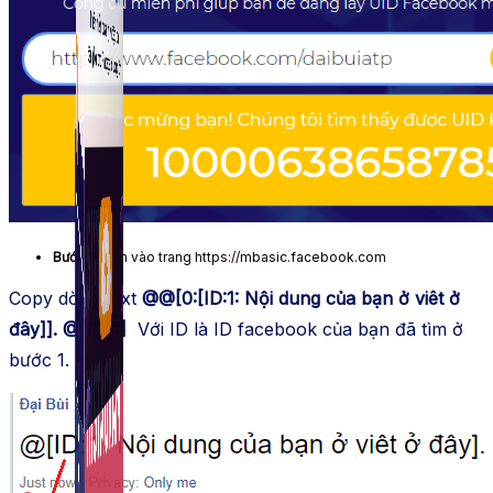
Fanpage.
Bước 3:
Bạn vào trang https://mbasic.facebook.com
Copy dòng text
@@[0:[ID:1: Nội dung của bạn ở viêt ở
đây]]. @[ID:#]
Với ID là ID facebook của bạn đã tìm ở
bước 1.