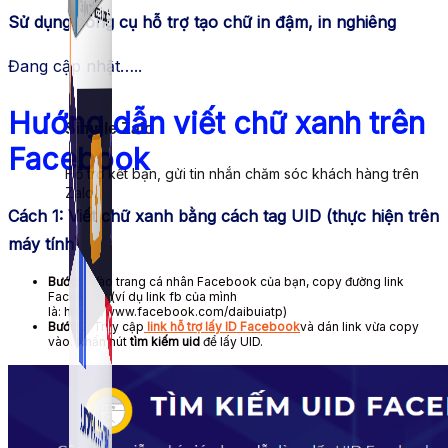
Sử dụng công cụ hỗ trợ tạo chữ in đậm, in nghiêng
Đang cập nhật…..
Hướng dẫn viết chữ xanh trên
Simple Zalo
Facebook
Hỗ trợ kết bạn, gửi tin nhắn chăm sóc khách hàng trên
Zalo.
Cách 1: Viết chữ xanh bằng cách tag UID (thực hiện trên
máy tính)
Bước 1:
Vào trang cá nhân Facebook của bạn, copy đường link
Facebook (ví dụ link fb của mình
là: https://www.facebook.com/daibuiatp)
Bước 2:
Truy cập
link hỗ trợ lấy ID Facebook
và dán link vừa copy
vào. Nhấn nút
tìm kiếm uid
để lấy UID.
Auto Viral Content
Công cụ đặt lịch, đăng bài tự động cho hàng loạt