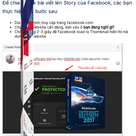
Để chia sẻ link bài viết lên Story của Facebook, các bạn
thực hiện các bước sau:
Dùng máy tính, truy cập trang facebook.com
Chọn link website cần đăng, dán vào ô
bạn đang nghĩ gì?
Chờ khoảng 2-3 giây để Facebook load ra Thumbnail hiển thị nội
dung link website
Simple Instagram
Phần mềm gửi follow, nhắn tin, nuôi nick Instagram.
Simple Live
Phần mềm tạo kịch bản bình luận livestream Tiktok