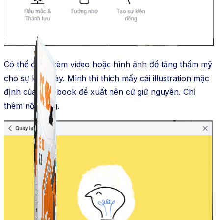
Combo phần mềm mềm Marketing dành cho điện
Giải pháp Combo ATP là tổng hợp tất cả các sản phẩm
thoại.
hỗ trợ KDOL.
Có thể đăng kèm video hoặc hình ảnh để tăng thẩm mỹ
cho sự kiện này. Mình thì thích mấy cái illustration mặc
định của Facebook đề xuất nên cứ giữ nguyên. Chỉ
thêm nội dung.