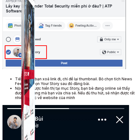
Tiếp theo, bạn xoá link đi, chỉ để lại thumbnail. Bỏ chọn tích News
Feed và chọn Your Story sau đó đăng bài.
Nội dung được hiển thị tại mục Story, bạn bè đang online sẽ thấy
được nội dung mà bạn vừa chia sẻ. Nếu đủ thu hút, sẽ nhận được rất
nhiều traffic về website của mình