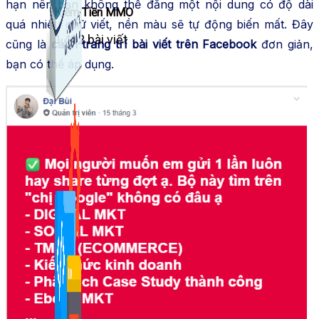
hạn nên bạn không thể đăng một nội dung có độ dài
Kiếm Tiền MMO
quá nhiều chữ viết, nền màu sẽ tự động biến mất. Đây
1,422 bài viết
cũng là
cách trang trí bài viết trên Facebook
đơn giản,
bạn có thể áp dụng.
Combo Special
Combo 3 phần mềm tự chọn: chương trình bán hàng
mà ATPTeam triển khai.
Xem thêm phần mềm khác
Xem thêm phần mềm khác