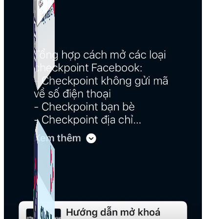
Simple Live
Phần mềm tạo kịch bản bình luận livestream Tiktok
Simple Replay
App ghi hình tự động quy trình đóng gói hàng hoá
Shopee, Lazada, Tiktokshop