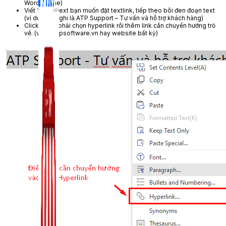
Word Online)
Viết 1 đoạn text bạn muốn đặt textlink, tiếp theo bôi đen đoạn text
(ví dụ: mình ghi là ATP Support – Tư vấn và hỗ trợ khách hàng)
Click chuột phải chọn hyperlink rồi thêm link cần chuyển hướng trỏ
về. (ví dụ: atpsoftware.vn hay website bất kỳ)
Zalo Marketing
104 bài viết
New