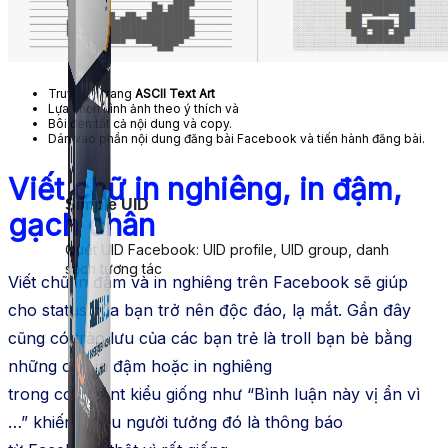
Truy cập trang
ASCII Text Art
Lựa chọn hình ảnh theo ý thích và
Bôi đen tất cả nội dung và copy.
Dán vào phần nội dung đăng bài Facebook và tiến hành đăng bài.
Viết chữ in nghiêng, in đậm,
Simple UID
gạch chân
Quét UID Facebook: UID profile, UID group, danh
sách tương tác
Viết chữ in đậm và in nghiêng trên
Facebook
sẽ
giúp
cho
status của bạn trở nên độc đáo, lạ mắt. Gần đây
cũng có trào lưu của các bạn trẻ là troll
bạn bè
bằng
những câu in đậm hoặc in nghiêng
trong
comment
kiểu
giống như
“Bình luận này vị ẩn vì
…” khiến nhiều người tưởng đó là thông báo