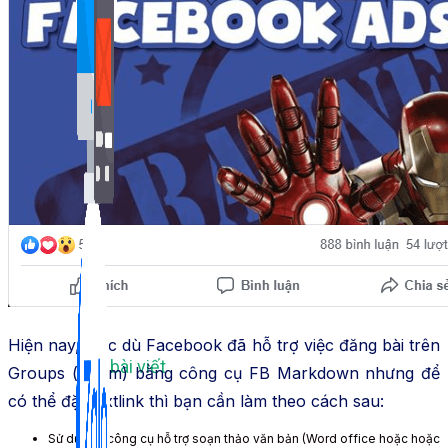
Bán Hàng Online
2,632 bài viết
New
Kiến Thức Website
Hiện nay, mặc dù Facebook đã hỗ trợ việc đăng bài trên
309 bài viết
Groups (nhóm) bằng công cụ FB Markdown nhưng để
có thể đặt textlink thì bạn cần làm theo cách sau:
Sử dụng 1 công cụ hỗ trợ soạn thảo văn bản (Word office hoặc hoặc