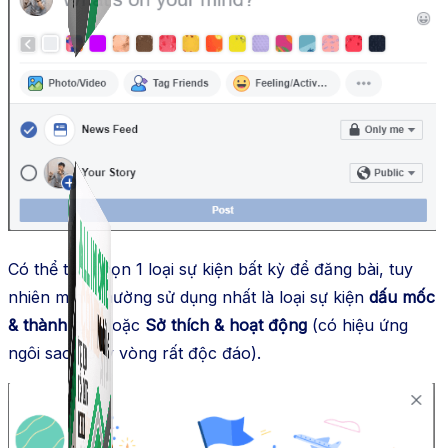
Simple Replay
App ghi hình tự động quy trình đóng gói hàng hoá
Shopee, Lazada, Tiktokshop
Combo ATP Mobile
Combo phần mềm mềm Marketing dành cho điện
thoại.
Có thể tuỳ chọn 1 loại sự kiện bất kỳ để đăng bài, tuy
nhiên mình thường sử dụng nhất là loại sự kiện
dấu mốc
& thành tựu
hoặc
Sở thích & hoạt động
(có hiệu ứng
ngôi sao xoay vòng rất độc đáo).