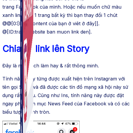
trang
Facebook
của mình. Hoặc nếu
muốn
chữ màu
xanh link đến 1 trang bất kỳ thì bạn thay đổi 1 chút
@@[0:[ID:1:
content
của bạn ở viêt ở đây]].
@[ID:trang
website
ban muon
link
den].
Chia sẻ link lên Story
Đây là một cách làm hay & rất thông minh.
Tính năng
này từng được xuất hiện trên
Instagram
với
tên gọi Story và đã được các tín đồ
mạng xã hội
này
sử
dụng
rất nhiều. Cũng
như
Ins
,
tính năng
này được đặt
ngay phía trên mục News Feed của Facebook và có các
biểu tượng hình tròn.