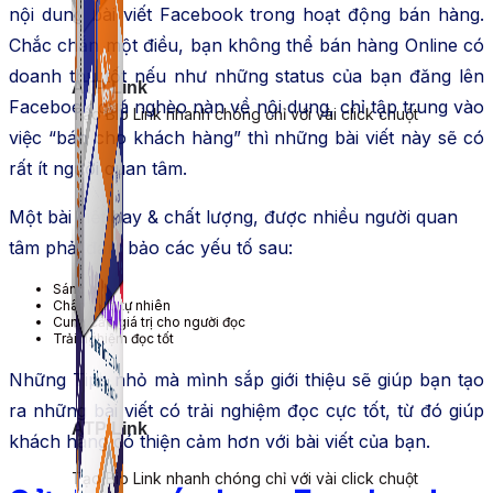
nội dung bài viết Facebook trong hoạt động bán hàng.
Chắc chắn một điều, bạn không thể bán hàng Online có
doanh thu tốt nếu như những status của bạn đăng lên
ATP Link
Facebook quá nghèo nàn về nội dung, chỉ tập trung vào
Tạo Bio Link nhanh chóng chỉ với vài click chuột
việc “bán cho khách hàng” thì những bài viết này sẽ có
rất ít người quan tâm.
Một bài viết hay & chất lượng, được nhiều người quan
tâm phải đảm bảo các yếu tố sau:
Sáng tạo
Chân thật, tự nhiên
Cung cấp giá trị cho người đọc
Trải nghiệm đọc tốt
Những Tips nhỏ mà mình sắp giới thiệu sẽ giúp bạn tạo
ra những bài viết có trải nghiệm đọc cực tốt, từ đó giúp
ATP Link
khách hàng có thiện cảm hơn với bài viết của bạn.
Tạo Bio Link nhanh chóng chỉ với vài click chuột