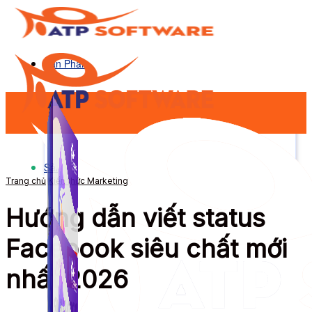
Sản Phẩm
Sản Phẩm
Trang chủ
Kiến thức Marketing
Hướng dẫn viết status
Facebook siêu chất mới
nhất 2026