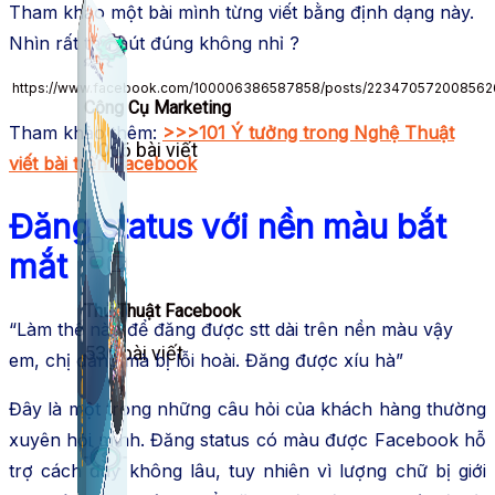
Tham khảo một bài mình từng viết bằng định dạng này.
Nhìn rất thu hút đúng không nhỉ ?
https://www.facebook.com/100006386587858/posts/223470572008562
Công Cụ Marketing
Tham khảo thêm:
>>>101 Ý tưởng trong Nghệ Thuật
1,066 bài viết
viết bài trên Facebook
Đăng status với nền màu bắt
mắt
Thủ Thuật Facebook
“Làm thế nào để đăng được stt dài trên nền màu vậy
536 bài viết
em, chị đăng mà bị lỗi hoài. Đăng được xíu hà”
Đây là một trong những câu hỏi của khách hàng thường
xuyên hỏi mình. Đăng status có màu được Facebook hỗ
trợ cách đây không lâu, tuy nhiên vì lượng chữ bị giới