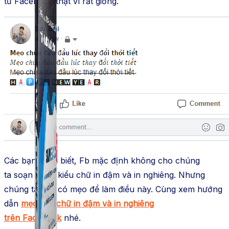
từ
Facebook
thật vì rất giống.
Simple Zalo
Hỗ trợ kết bạn, gửi tin nhắn chăm sóc khách hàng trên
Zalo.
Các bạn cũng biết,
Fb
mặc định không cho chúng
ta
soạn
được kiểu chữ in đậm và in nghiêng. Nhưng
chúng ta vẫn có
mẹo
để làm điều này. Cùng xem
hướng
dẫn
mẹo
viết chữ in đậm và in nghiêng
trên
Facebook
nhé.