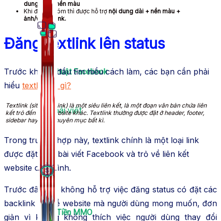
dung dài + nền màu
Khi đăng nhóm thì được hỗ trợ
nội dung dài + nền màu +
ảnh/video/link.
Đăng textlink lên status
Trước khi bắt đầu tìm hiểu cách làm, các bạn cần phải
Thủ Thuật Facebook
hiểu
textlink là gì?
Textlink (sitewide link) là một siêu liên kết, là một đoạn văn bản chứa liên
536 bài viết
kết trỏ đến một website khác. Textlink thường được đặt ở header, footer,
sidebar hay một chuyên mục bất kì.
Trong trường hợp này, textlink chính là một loại link
được đặt trên bài viết Facebook và trỏ về liên kết
website của mình.
Trước đây, FB không hỗ trợ việc đăng status có đặt các
backlink trỏ về website mà người dùng mong muốn, đơn
Kiếm Tiền MMO
giản vì không không thích việc người dùng thay đổi