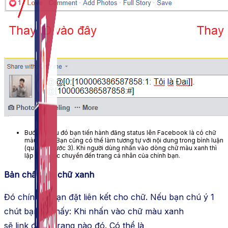
Auto Viral Content
Công cụ đặt lịch, đăng bài tự động cho hàng loạt
Fanpage.
Bước 4: Sau đó bạn tiến hành đăng status lên Facebook là có chữ
màu xanh. Bạn cũng có thể làm tương tự với nội dung trong bình luận
(quay lại bước 3). Khi người dùng nhấn vào dòng chữ màu xanh thì
lập tức được chuyển đến trang cá nhân của chính bạn.
Bản chất của chữ xanh
Đó chính là bạn đặt
liên kết
cho chữ. Nếu bạn
chú ý
1
chút bạn sẽ thấy: Khi
nhấn
vào chữ màu xanh
sẽ
link
đến 1 trang nào đó. Có thể là