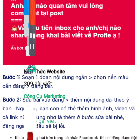
Bảng Giá
Thanh Toán
Kiến Thức Marketing
Kiến Thức Website
Bước 1:
Soạn 1 đoạn nội dung ngắn > chọn nền màu
309 bài viết
cần đăng > đăng bài.
Công Cụ Marketing
Bước 2:
Sửa bài vừa đăng > thêm nội dung dài theo ý
bạn . Ngoài ra, bạn còn có thể thêm hình ảnh, video và
cả link nữa nhưng nhớ là thêm ở bước sửa bài nhé,
1,066 bài viết
đăng ngay từ đầu sẽ bị lỗi.
Khi bạn đăng bài trên trang cá nhân Facebook thì chỉ đăng được
nội