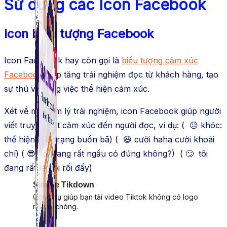
Sử dụng các Icon Facebook
Icon biểu tượng Facebook
Icon Facebook hay còn gọi là
biểu tượng cảm xúc
Facebook
giúp tăng trải nghiệm đọc từ khách hàng, tạo
sự thú vị trong việc thể hiện cảm xúc.
Xét về mặt tâm lý trải nghiệm, icon Facebook giúp người
viết truyền đạt cảm xúc đến người đọc, ví dụ: ( 😥 khóc:
thể hiện tâm trạng buồn bã) ( 😆 cười haha cười khoái
chí) ( 😎 :tôi đang rất ngầu có đúng không?) ( 🙄 tôi
đang rất là bối rối đấy)
Simple Tikdown
Công cụ giúp bạn tải video Tiktok không có logo
nhanh chóng.