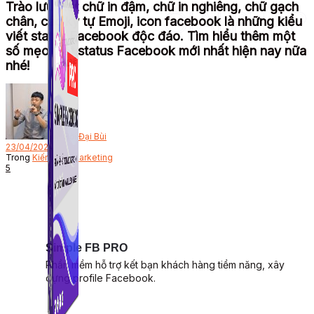
Trào lưu viết chữ in đậm, chữ in nghiêng, chữ gạch
chân, các ký tự Emoji, icon facebook là những kiểu
viết status Facebook độc đáo. Tìm hiểu thêm một
số mẹo viết status Facebook mới nhất hiện nay nữa
nhé!
Bởi
Đại Bùi
23/04/2024
Trong
Kiến thức Marketing
5
Simple FB PRO
Phần mềm hỗ trợ kết bạn khách hàng tiềm năng, xây
dựng profile Facebook.