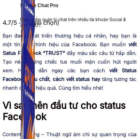
Simple Chat Pro
Phần mềm quản lý chat trên nhiều tài khoản Social &
4.7/5 - (3 bình chọn)
sàn TMDT.
Bạn đang phát triển thương hiệu cá nhân, hay bạn là
một tín đồ Chính hiệu của Facebook. Bạn muốn
viết
Satus Facebook “TRUST”
đầy màu sắc câu từ hấp dẫn.
Tạo nên những chiếc tus muối mặn cuốn hút người
xem. Hướng dẫn ngay các bạn cách
viết Status
Facebook siêu chất
,
cách viết status hay
tăng tương tác
nhanh chóng hiệu quả. Cùng tìm hiểu nhé!
Vì sao nên đầu tư cho status
Facebook
Content Is King – Thuật ngữ ám chỉ sự quan trọng của