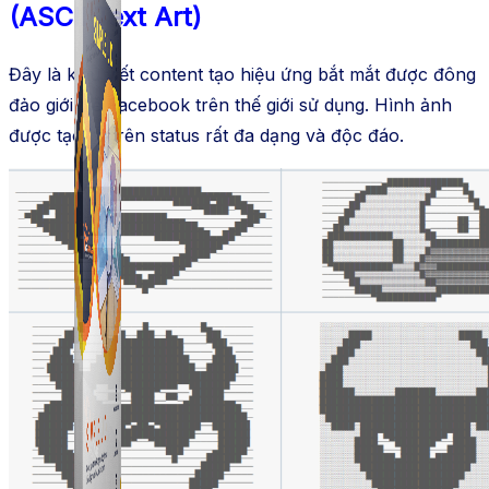
(ASCII Text Art)
Đây là kiểu viết content tạo hiệu ứng bắt mắt được đông
đảo giới trẻ Facebook trên thế giới sử dụng. Hình ảnh
được tạo ra trên status rất đa dạng và độc đáo.
Simple UID
Quét UID Facebook: UID profile, UID group, danh
sách tương tác