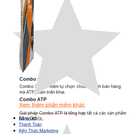
Combo Special
Combo 3 phần mềm tự chọn: chương trình bán hàng
mà ATPTeam triển khai.
Combo ATP
Xem thêm phần mềm khác
Xem thêm phần mềm khác
Giải pháp Combo ATP là tổng hợp tất cả các sản phẩm
Bảng Giá
hỗ trợ KDOL.
Thanh Toán
Kiến Thức Marketing