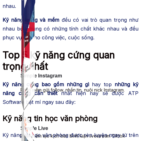
nhau.
Kỹ năng cứng và mềm
đều có vai trò quan trọng như
nhau bởi chúng có những tính chất khác nhau và đều
phục vụ tốt cho công việc, cuộc sống.
Top 5 kỹ năng cứng quan
trọng nhất
Simple Instagram
Kỹ năng cứng bao gồm những gì
hay top
những kỹ
Phần mềm gửi follow, nhắn tin, nuôi nick Instagram.
năng cứng cần thiết
nhất hiện nay sẽ được ATP
Software bật mí ngay sau đây:
Kỹ năng tin học văn phòng
Simple Live
Kỹ năng tin học văn phòng được rèn luyện ngay từ trên
Phần mềm tạo kịch bản bình luận livestream Tiktok