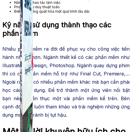
Nâng cao thao tác làm việc.
Phát triển tư duy thuật toán.
Biết cách tổng quát hóa một quá trình lâu dài.
Kỹ năng sử dụng thành thạo các
phần mềm
Nhiều phần mềm ra đời để phục vụ cho công việc tiến
hành nhanh hơn. Ngành thiết kế có các phần mềm như
Illustrator, InDesign, Photoshop. Ngành quay dựng phim
thì có các phần mềm hỗ trợ như Final Cut, Premiere,…
Ngoài ra còn có nhiều phần mềm khác mà bạn cần phải
học cách sử dụng. Để trở thành một ứng viên nổi bật
bạn nên thuần thục một vài phần mềm kể trên. Bên
cạnh đó, hãy luôn tham khảo và trải nghiệm những ứng
dụng mới để tránh bị tụt hậu.
Một số lời khuyên hữu ích cho