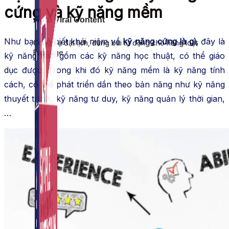
cứng và kỹ năng mềm
Auto Viral Content
Như bạn đã biết khái niệm về
kỹ năng cứng là gì,
đây là
Công cụ đặt lịch, đăng bài tự động cho hàng loạt
Fanpage.
kỹ năng bao gồm các kỹ năng học thuật, có thể giáo
dục được. Trong khi đó kỹ năng mềm là kỹ năng tính
cách, có thể phát triển dần theo bản năng như kỹ năng
thuyết trình, kỹ năng tư duy, kỹ năng quản lý thời gian,
…