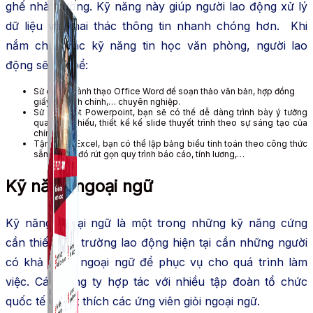
ghế nhà trường. Kỹ năng này giúp người lao động xử lý
dữ liệu và khai thác thông tin nhanh chóng hơn. Khi
nắm chắc các kỹ năng tin học văn phòng, người lao
động sẽ có thể:
Sử dụng thành thạo Office Word để soạn thảo văn bản, hợp đồng
giấy tờ hành chính,… chuyên nghiệp.
Sử dụng tốt Powerpoint, bạn sẽ có thể dễ dàng trình bày ý tưởng
qua trình chiếu, thiết kế kế slide thuyết trình theo sự sáng tạo của
chính mình.
Tận dụng Excel, bạn có thể lập bảng biểu tính toán theo công thức
sẵn có. Từ đó rút gọn quy trình báo cáo, tính lương,…
Kỹ năng ngoại ngữ
Kỹ năng ngoại ngữ là một trong những kỹ năng cứng
cần thiết. Thị trường lao động hiện tại cần những người
có khả năng ngoại ngữ để phục vụ cho quá trình làm
việc. Các công ty hợp tác với nhiều tập đoàn tổ chức
quốc tế sẽ rất thích các ứng viên giỏi ngoại ngữ.