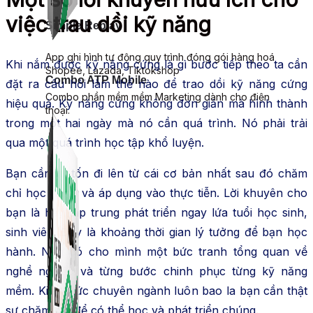
việc trau dồi kỹ năng
Simple Replay
App ghi hình tự động quy trình đóng gói hàng hoá
Khi nắm được kỹ năng cứng là gì bước tiếp theo ta cần
Shopee, Lazada, Tiktokshop
Combo ATP Mobile
đặt ra câu hỏi làm thế nào để trao dồi kỹ năng cứng
Combo phần mềm mềm Marketing dành cho điện
hiệu quả. Kỹ năng cứng không đơn giản mà hình thành
thoại.
trong một hai ngày mà nó cần quá trình. Nó phải trải
qua một quá trình học tập khổ luyện.
Bạn cần từ tốn đi lên từ cái cơ bản nhất sau đó chăm
chỉ học hành và áp dụng vào thực tiễn. Lời khuyên cho
bạn là hãy tập trung phát triển ngay lứa tuổi học sinh,
sinh viên. Đây là khoảng thời gian lý tưởng để bạn học
hành. Nên có cho mình một bức tranh tổng quan về
nghề nghiệp và từng bước chinh phục từng kỹ năng
mềm. Kiến thức chuyên ngành luôn bao la bạn cần thật
sự chăm chỉ để có thể học và phát triển chúng.