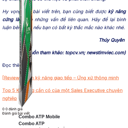
Hy vọng qua bài viết trên, bạn cũng biết được
kỹ năng
cứng là gì
và những vấn đề liên quan. Hãy để lại bình
luận bên dưới nếu bạn có bất kỳ thắc mắc nào khác nhé.
Thúy Quyên
(nguồn tham khảo: topcv.vn; newstimviec.com)
Đọc thêm
[Review] Sách kỹ năng giao tiếp – Ứng xử thông minh
Top 5 Kỹ năng cần có của một Sales Executive chuyên
nghiệp
0
0
đánh giá
Đánh giá bài viết
Combo ATP Mobile
Combo ATP