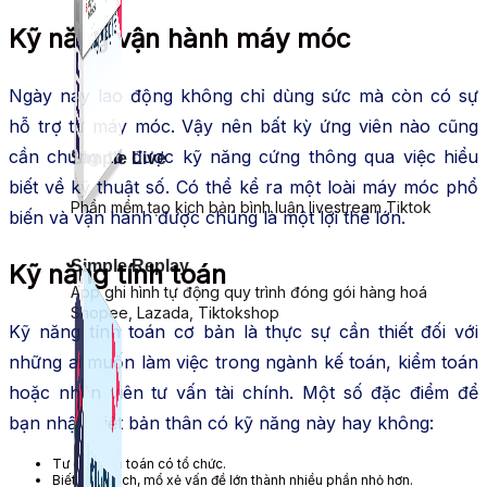
Kỹ năng vận hành máy móc
Ngày nay lao động không chỉ dùng sức mà còn có sự
hỗ trợ từ máy móc. Vậy nên bất kỳ ứng viên nào cũng
cần chứng tỏ được kỹ năng cứng thông qua việc hiểu
Simple Live
biết về kỹ thuật số. Có thể kể ra một loài máy móc phổ
Phần mềm tạo kịch bản bình luận livestream Tiktok
biến và vận hành được chúng là một lợi thế lớn.
Simple Replay
Kỹ năng tính toán
App ghi hình tự động quy trình đóng gói hàng hoá
Shopee, Lazada, Tiktokshop
Kỹ năng tính toán cơ bản là thực sự cần thiết đối với
những ai muốn làm việc trong ngành kế toán, kiểm toán
hoặc nhân viên tư vấn tài chính. Một số đặc điểm để
bạn nhận biết bản thân có kỹ năng này hay không:
Tư duy tính toán có tổ chức.
Biết phân tích, mổ xẻ vấn đề lớn thành nhiều phần nhỏ hơn.