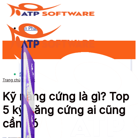
Sản Phẩm
Sản Phẩm
Trang chủ
Tin Tức
Kỹ năng cứng là gì? Top
5 kỹ năng cứng ai cũng
cần có