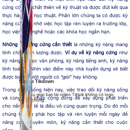
cứng có bản chất thiên về kỹ thuật và được đút kết qua
thực hành và học thuật. Phần lớn chúng ta có được kỹ
năng cứng là nhờ việc học tập rèn luyện ra trường lớp,
học viện dạy nghề hoặc các khóa học ngắn hạn.
Những kỹ năng cứng cần thiết
là những kỹ năng mang
tính chất định lượng được.
Ví dụ về kỹ năng cứng
như
kỹ năng tin học văn phòng, kỹ năng tiếng anh, kỹ năng
tính toán,… Nhìn vào điểm này nhà tuyển dụng sẽ biết
được bạn là một người có “giỏi” hay không.
Simple Tikdown
Trong cuộc sống hiện nay, việc trao dồi kỹ năng sống
Công cụ giúp bạn tải video Tiktok không có logo
và cùng hòa nhập cộng đồng để xây dụng phát triển
nhanh chóng.
cho nền kinh tế là điều vô cùng quan trọng. Do đó mỗi
chúng ta cần phải học tập và rèn luyện mỗi ngày để
nâng cao chuyên môn, kỹ năng cần thiết cho cuộc