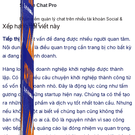
Simple Chat Pro
Phần mềm quản lý chat trên nhiều tài khoản Social &
sàn TMDT.
Xếp hạng bài viết này
Tiếp thị
là một vấn đề đang được nhiều người quan tâm.
Nội dung này là điều quan trọng cần trang bị cho bất kỳ
ai đang làm kinh doanh.
Hàng loạt các doanh nghiệp khởi nghiệp được thành
lập. Có rất nhiều câu chuyện khởi nghiệp thành công từ
số vốn kinh doanh nhỏ. Đây là động lực cũng như tấm
gương cho những startup hiện nay. Chúng ta có thể tạo
ra những sản phẩm và dịch vụ tốt nhất toàn cầu. Nhưng
nếu không một ai biết về chúng bạn cũng không thể
bán chúng cho ai cả. Đó là nguyên nhân vì sao công
việc tiếp thị và quảng cáo lại đóng nhiệm vụ quan trọng.