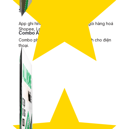
Simple Replay
App ghi hình tự động quy trình đóng gói hàng hoá
Shopee, Lazada, Tiktokshop
Combo ATP Mobile
Combo phần mềm mềm Marketing dành cho điện
thoại.