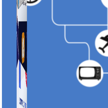
Simple Zalo
Hỗ trợ kết bạn, gửi tin nhắn chăm sóc khách hàng trên
Zalo.
Auto Viral Content
Công cụ đặt lịch, đăng bài tự động cho hàng loạt