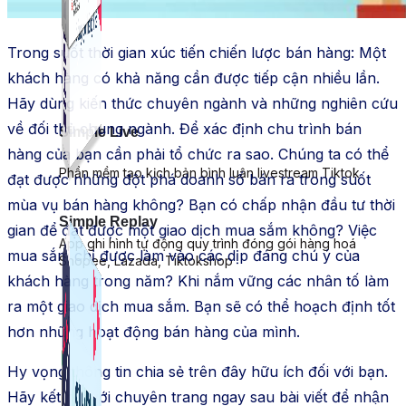
Trong suốt thời gian xúc tiến chiến lược bán hàng: Một
khách hàng có khả năng cần được tiếp cận nhiều lần.
Hãy dùng kiến thức chuyên ngành và những nghiên cứu
về đối thủ chung ngành. Để xác định chu trình bán
Simple Live
hàng của bạn cần phải tổ chức ra sao. Chúng ta có thể
Phần mềm tạo kịch bản bình luận livestream Tiktok
đạt được những đột phá doanh số bán ra trong suốt
mùa vụ bán hàng không? Bạn có chấp nhận đầu tư thời
Simple Replay
gian để đạt được một giao dịch mua sắm không? Việc
App ghi hình tự động quy trình đóng gói hàng hoá
mua sắm chỉ được làm vào các dịp đáng chú ý của
Shopee, Lazada, Tiktokshop
khách hàng trong năm? Khi nắm vững các nhân tố làm
ra một giao dịch mua sắm. Bạn sẽ có thể hoạch định tốt
hơn những hoạt động bán hàng của mình.
Hy vọng thông tin chia sẻ trên đây hữu ích đối với bạn.
Hãy kết nối với chuyên trang ngay sau bài viết để nhận