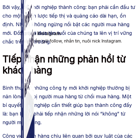
Bởi vậy, để khởi nghiệp thành công: bạn phải cần đầu tư
cho một chiến lược tiếp thị và quảng cáo dài hạn, ổn
định. Nhằm không ngừng nổi bật các người mua hàng
mới. Đồng thời đưa tên tuổi của chúng ta lên vị trí vững
Simple Instagram
Phần mềm gửi follow, nhắn tin, nuôi nick Instagram.
chắc trên thị trường.
Tiếp nhận những phản hồi từ
khách hàng
Bình thường những công ty mới khởi nghiệp thường bị
nản lòng khi bị người mua hàng từ chối mua hàng. Một
bí quyết khởi nghiệp cần thiết giúp bạn thành công đấy
là: bạn buộc phải tiếp nhận những lời nói “không” từ
người mua hàng.
Công việc bán hàng chịu liên quan bởi quy luật của các