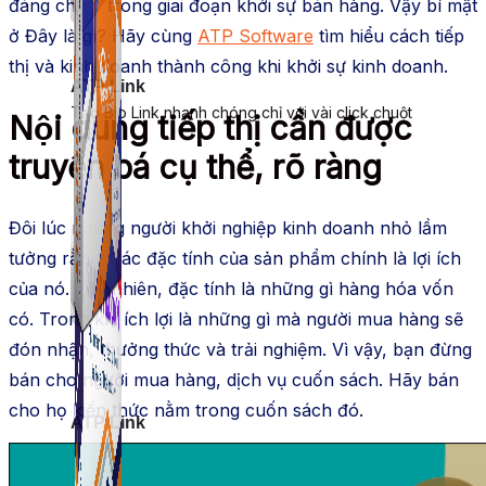
đáng chú ý trong giai đoạn khởi sự bán hàng. Vậy bí mật
ở Đây là gì? Hãy cùng
ATP Software
tìm hiểu cách tiếp
thị và kinh doanh thành công khi khởi sự kinh doanh.
ATP Link
Tạo Bio Link nhanh chóng chỉ với vài click chuột
Nội dung tiếp thị cần được
truyền bá cụ thể, rõ ràng
Đôi lúc những người khởi nghiệp kinh doanh nhỏ lầm
tưởng rằng: Các đặc tính của sản phẩm chính là lợi ích
của nó. Tuy nhiên, đặc tính là những gì hàng hóa vốn
có. Trong khi ích lợi là những gì mà người mua hàng sẽ
đón nhận, thưởng thức và trải nghiệm. Vì vậy, bạn đừng
bán cho người mua hàng, dịch vụ cuốn sách. Hãy bán
cho họ kiến thức nằm trong cuốn sách đó.
ATP Link
Tạo Bio Link nhanh chóng chỉ với vài click chuột