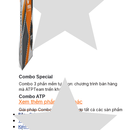
Combo Special
Combo 3 phần mềm tự chọn: chương trình bán hàng
mà ATPTeam triển khai.
Combo ATP
Xem thêm phần mềm khác
Xem thêm phần mềm khác
Giải pháp Combo ATP là tổng hợp tất cả các sản phẩm
Bảng Giá
hỗ trợ KDOL.
Thanh Toán
Kiến Thức Marketing