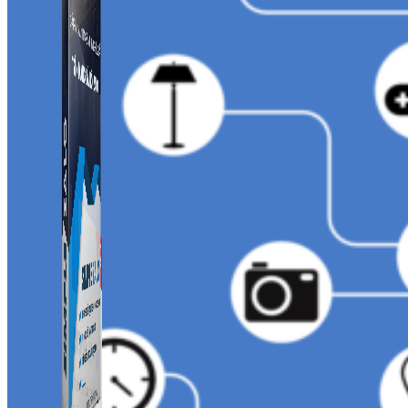
Simple Zalo
Hỗ trợ kết bạn, gửi tin nhắn chăm sóc khách hàng trên
Zalo.