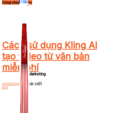
Cùng chuyên mục
Cách sử dụng Kling AI
tạo video từ văn bản
miễn phí
Zalo Marketing
104 bài viết
02/09/2024
693
New