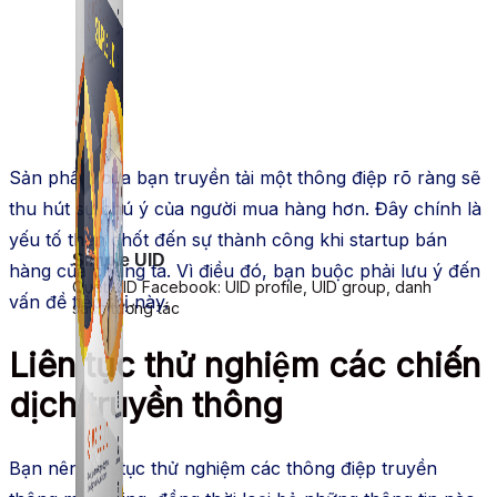
Sản phẩm của bạn truyền tải một thông điệp rõ ràng sẽ
thu hút sự chú ý của người mua hàng hơn. Đây chính là
yếu tố then chốt đến sự thành công khi startup bán
Simple UID
hàng của chúng ta. Vì điều đó, bạn buộc phải lưu ý đến
Quét UID Facebook: UID profile, UID group, danh
vấn đề tiếp thị này.
sách tương tác
Liên tục thử nghiệm các chiến
dịch truyền thông
Bạn nên liên tục thử nghiệm các thông điệp truyền