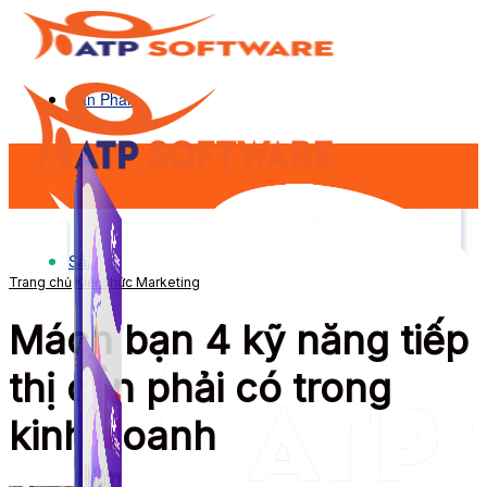
Sản Phẩm
Sản Phẩm
Trang chủ
Kiến thức Marketing
Mách bạn 4 kỹ năng tiếp
thị cần phải có trong
kinh doanh