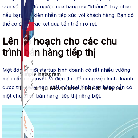
con số. Cho dù người mua hàng nói “không”. Tuy nhiên
nếu bạn vẫn kiên nhẫn tiếp xúc với khách hàng. Bạn có
thể có được các kết quả tiến triển rõ rệt.
Lên kế hoạch cho các chu
trình bán hàng tiếp thị
Một đơn vị mới startup kinh doanh có rất nhiều vướng
Simple Instagram
mắc cần giải quyết. Vì điều đó, để công việc kinh doanh
được trôi chảy hơn. Mỗi một loại hình bán hàng cần có
Phần mềm gửi follow, nhắn tin, nuôi nick Instagram.
một chu trình bán hàng, tiếp thị riêng biệt.
Simple Live
Phần mềm tạo kịch bản bình luận livestream Tiktok