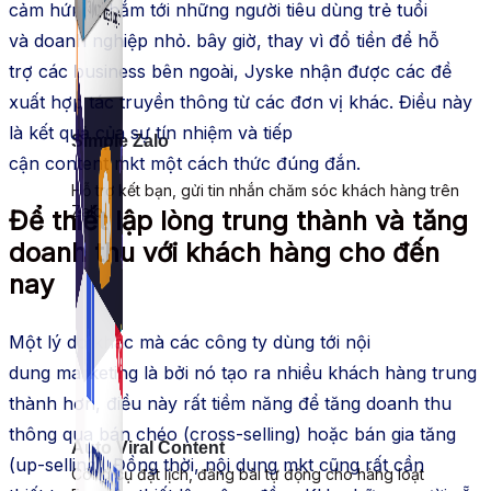
cảm hứng nhắm tới những người tiêu
dùng
trẻ tuổi
và
doanh nghiệp
nhỏ.
bây giờ
, thay vì đổ tiền để
hỗ
trợ
các
business
bên ngoài, Jyske nhận được các
đề
xuất
hợp tác
truyền thông từ các
đơn vị
khác. Điều này
là kết quả của sự tín nhiệm và tiếp
Simple Zalo
cận
content
mkt
một
cách thức
đúng đắn.
Hỗ trợ kết bạn, gửi tin nhắn chăm sóc khách hàng trên
Zalo.
Để
thiết lập
lòng trung thành và tăng
doanh thu với
khách hàng
cho đến
nay
Một lý do khác mà các
công ty
dùng
tới
nội
dung
marketing
là bởi nó tạo ra nhiều
khách hàng
trung
thành hơn, điều này rất tiềm năng để tăng doanh thu
thông qua bán chéo (cross-selling) hoặc bán gia tăng
Auto Viral Content
(up-selling). Đồng thời,
nội dung
mkt
cũng rất
cần
Công cụ đặt lịch, đăng bài tự động cho hàng loạt