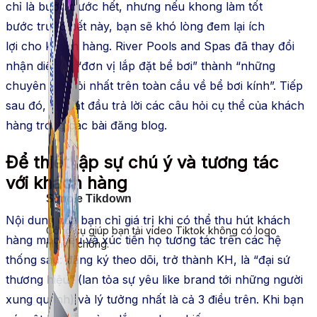
chỉ là bước
trước hết
, nhưng nếu khong làm tốt
bước
trước hết
này, bạn sẽ khó lòng đem lại
ích
lợi
cho
khách hàng
. River Pools and Spas đã thay đổi
nhận diện từ “đơn vị lắp đặt bể bơi” thành “những
chuyên gia giỏi nhất trên
toàn cầu
về bể bơi kính”. Tiếp
sau đó, họ
bắt đầu
trả lời các câu hỏi cụ thể của
khách
hàng
trong các bài đăng blog.
Để
thiết lập
sự
chú ý
và tương tác
với
khách hàng
Simple Tikdown
Nội dung
của bạn chỉ giá trị khi có thể
thu hút
khách
Công cụ giúp bạn tải video Tiktok không có logo
hàng
muc tiêu và
xúc tiến
họ tương tác trên các
hệ
nhanh chóng.
thống
sau: đăng ký theo dõi, trở thành
KH
, là “đại sứ
thương hiệu” (lan tỏa sự yêu
like
brand
tới những người
xung quanh) và lý tưởng nhất là cả 3 điều trên. Khi bạn