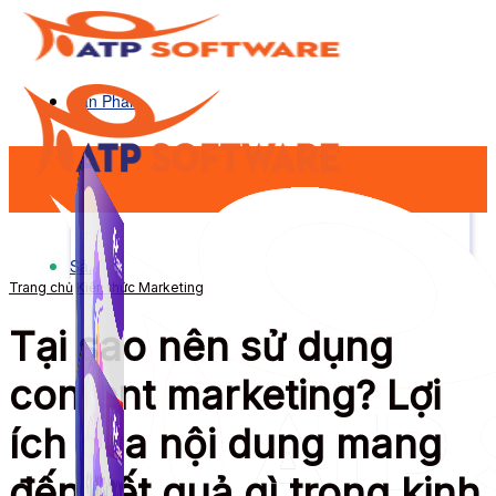
Sản Phẩm
Sản Phẩm
Trang chủ
Kiến thức Marketing
Tại sao nên sử dụng
content marketing? Lợi
ích của nội dung mang
đến kết quả gì trong kinh