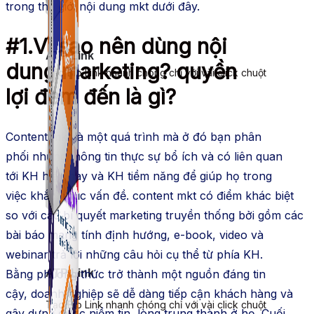
trong
thế giới
nội dung
mkt
dưới đây.
#1.V
ì sao
nên
dùng
nội
ATP Link
dung
marketing?
quyền
Tạo Bio Link nhanh chóng chỉ với vài click chuột
lợi
đem đến là gì?
Content
mkt
là một quá trình mà ở đó bạn
phân
phối
những thông tin thực sự
bổ ích
và có liên quan
tới
KH
hiện nay
và
KH
tiềm năng để giúp họ trong
việc
khắc phục
vấn đề.
content
mkt
có điểm khác biệt
so với các
bí quyết
marketing
truyền thống bởi gồm các
bài báo
mang
tính định hướng, e-book, video và
webinar trả lời những câu hỏi cụ thể từ phía
KH
.
Bằng
phương thức
ATP Link
trở thành một nguồn đáng tin
cậy,
doanh nghiệp
sẽ dễ dàng tiếp cận
khách hàng
và
Tạo Bio Link nhanh chóng chỉ với vài click chuột
gây dựng được niềm tin, lòng trung thành ở họ. Cuối