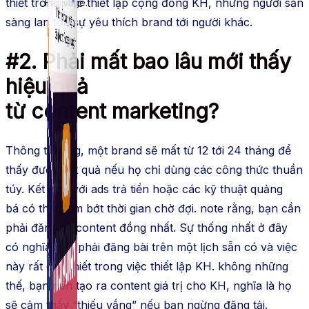
thiết
trong việc
thiết lập
cộng đồng
KH
, những người sẵn
Fanpage.
sàng lan tỏa sự yêu
thích
brand
tới người khác.
#2. Phải mất bao lâu mới thấy
hiệu quả
từ
content
marketing?
Thông thường, một
brand
sẽ mất từ 12 tới 24 tháng để
thấy được kết quả nếu họ chỉ
dùng
các
công thức
thuần
túy. Kết hợp với
ads
trả tiền hoặc các kỹ thuật
quảng
bá
có thể giảm bớt thời gian chờ đợi.
note
rằng, bạn cần
phải đăng tải
content
đồng nhất. Sự thống nhất ở đây
có nghĩa bạn phải đăng bài trên một lịch sẵn có và việc
này rất
cần thiết
trong việc
thiết lập
KH
.
không những
thế
, bạn nên tạo ra
content
giá trị cho
KH
, nghĩa là họ
sẽ cảm thấy “thiếu vắng” nếu bạn ngừng đăng tải.