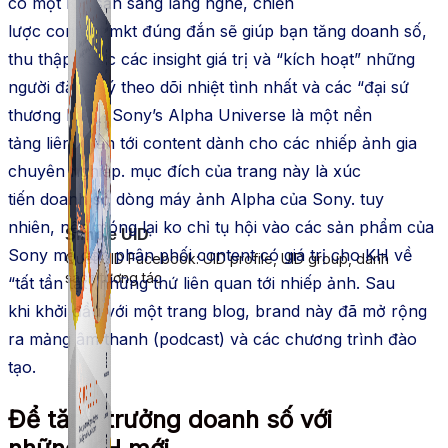
có một
KH
sẵn sàng lắng nghe, chiến
lược
content
mkt
đúng đắn sẽ giúp bạn tăng doanh số,
thu thập được các insight giá trị và “kích hoạt” những
người đăng ký theo dõi nhiệt tình nhất và các “đại sứ
thương hiệu”. Sony’s Alpha Universe là một
nền
tảng
liên quan tới
content
dành cho các nhiếp ảnh gia
chuyên nghiệp.
mục đích
của trang này là
xúc
tiến
doanh số dòng máy ảnh Alpha của Sony.
tuy
nhiên
,
nền móng
lại
ko
chỉ
tụ hội
vào các sản phẩm của
Simple UID
Sony mà còn
phân phối
content
có giá trị cho
KH
về
Quét UID Facebook: UID profile, UID group, danh
sách tương tác
“tất tần tật” những thứ liên quan tới nhiếp ảnh. Sau
khi
khởi đầu
với một trang blog,
brand
này đã mở rộng
ra mảng âm thanh (podcast) và các chương trình
đào
tạo
.
Để
tăng trưởng
doanh số với