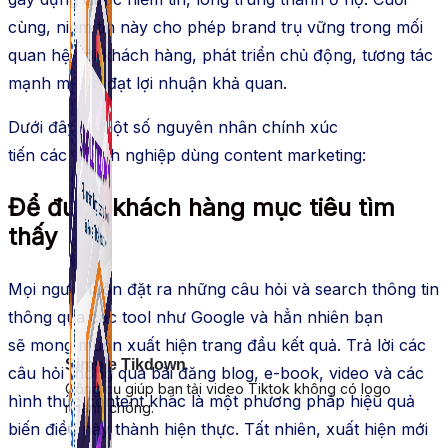
cùng, niềm tin này cho phép
brand
trụ vững trong mối
quan hệ với
khách hàng
,
phát triển
chủ động, tương tác
mạnh mẽ và đạt lợi nhuận khả quan.
Dưới đây là một số nguyên nhân chính
xúc
tiến
các
doanh nghiệp
dùng
content
marketing:
Để được
khách hàng
mục tiêu
tìm
thấy
Mọi người luôn đặt ra những câu hỏi và
search
thông tin
thông qua các
tool
như
Google và hẳn nhiên bạn
sẽ
mong muốn
xuất hiện trang đầu kết quả. Trả lời các
Simple Tikdown
câu hỏi thông qua bài đăng blog, e-book, video và các
Công cụ giúp bạn tải video Tiktok không có logo
hình thức
content
khác là một
phương pháp
hiệu quả
nhanh chóng.
biến điều này thành hiện thực. Tất nhiên, xuất hiện mới