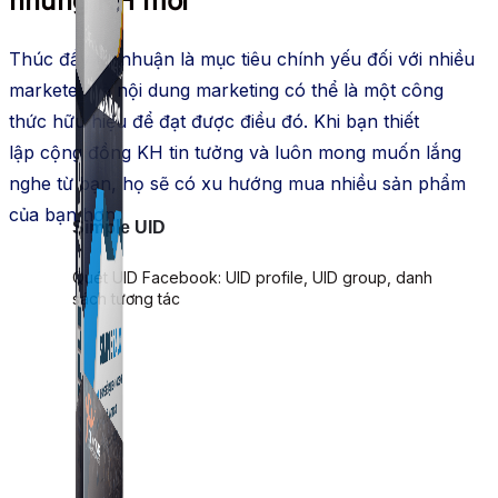
những
KH
mới
Thúc đẩy
lợi nhuận là
mục tiêu
chính yếu đối với nhiều
marketer và
nội dung
marketing
có thể là một
công
thức
hữu hiệu để đạt được điều đó. Khi bạn
thiết
lập
cộng đồng
KH
tin tưởng và luôn
mong muốn
lắng
nghe từ bạn, họ sẽ có xu hướng mua nhiều sản phẩm
của bạn hơn.
Simple UID
Quét UID Facebook: UID profile, UID group, danh
sách tương tác