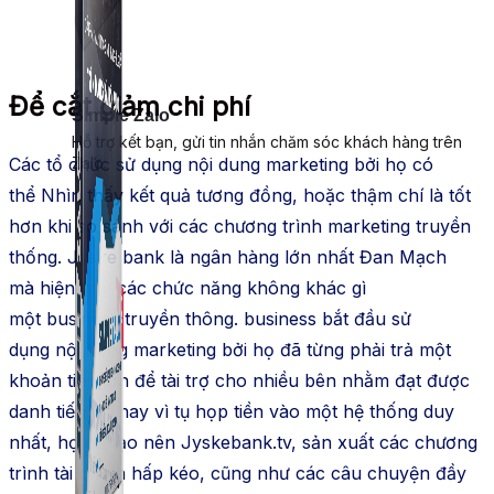
Để
cắt giảm
chi phí
Simple Zalo
Hỗ trợ kết bạn, gửi tin nhắn chăm sóc khách hàng trên
Các
tổ chức
Zalo.
sử dụng
nội dung
marketing
bởi họ có
thể
Nhìn
thấy kết quả tương đồng, hoặc thậm chí là tốt
hơn khi so sánh với các chương trình
marketing
truyền
thống. Jyske
bank
là
ngân hàng
lớn nhất Đan Mạch
mà
hiện nay
các
chức năng
không
khác gì
một
business
truyền thông.
business
bắt đầu
sử
dụng
nội dung
marketing
bởi họ đã từng phải trả một
khoản tiền lớn để tài trợ cho nhiều bên nhằm đạt được
danh tiếng. Thay vì
tụ họp
tiền vào một
hệ thống
duy
nhất, họ đã tạo nên Jyskebank.tv, sản xuất các chương
trình tài chính hấp
kéo
, cũng
như
các câu chuyện đầy