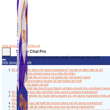
Chia sẻ bài viết này
Chia sẻ
Simple Chat Pro
Phần mềm quản lý chat trên nhiều tài khoản Social &
sàn TMDT.
Nội dung bài viết
#1.Vì sao nên dùng nội dung marketing? quyền lợi đem đến là gì?
Để được khách hàng mục tiêu tìm thấy
Để thiết lập sự chú ý và tương tác với khách hàng
Để tăng trưởng doanh số với những KH mới
Để cắt giảm chi phí
Để thiết lập lòng trung thành và tăng doanh thu với khách hàn
#2. Phải mất bao lâu mới thấy hiệu quả từ content marketing?
#3. Doanh nghiệp tôi muốn tăng doanh số, nội dung marketing hiệu q
như thế nào?
#4. Làm thế nào để thiết lập khách hàng với nội dung marketing?
#5. Làm sao để đo lường hiệu quả của nội dung marketing?