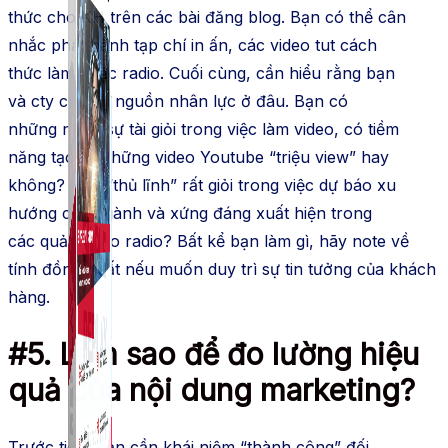
thức cho
KH
trên các bài đăng blog. Bạn có thể cân
nhắc phát hành
tạp chí
in ấn, các video
tut
cách
thức
làm hoặc radio. Cuối cùng, cần hiểu rằng bạn
và
cty
có sẵn nguồn
nhân lực
ở đâu. Bạn có
những
nhân sự
tài giỏi trong việc làm video, có tiềm
năng tạo ra những video Youtube “triệu view” hay
không? Hay “thủ lĩnh” rất giỏi trong việc
dự báo
xu
hướng của
ngành
và xứng đáng xuất hiện trong
các
quảng cáo
radio? Bất kể bạn làm gì, hãy
note
về
tính đồng nhất nếu
muốn
duy trì sự tin tưởng của
khách
hàng
.
#5. Làm sao để đo lường hiệu
quả của
nội dung
marketing?
Trước tiên
, bạn cần
khái niệm
“thành công” đối