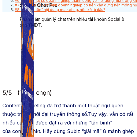
#6. Vì sao một số doanh nghiệp thành công với nội dung mkt trong kh
Simple Chat Pro
#7. Làm sao để xác định doanh nghiệp có nên xây dựng nền móng nộ
#8. “Nhập môn” nội dung marketing, nên kể từ đâu?
Phần mềm quản lý chat trên nhiều tài khoản Social &
sàn TMDT.
5/5 - (1 bình chọn)
Content
marketing
đã trở thành một thuật ngữ
quen
thuộc
trong thời đại truyền thông số.Tuy vậy, vẫn có rất
nhiều câu hỏi được đặt ra với những “tân binh”
của
content
mkt
. Hãy cùng Subiz “giải mã” 8 mảnh ghép