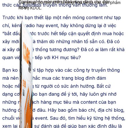
Combo phần mềm mềm Marketing dành cho điện
Giải pháp Combo ATP là tổng hợp tất cả các sản phẩm
thức
các
business
truyền thông vẫn thường làm.
thoại.
hỗ trợ KDOL.
Trước khi bạn
thiết lập
một
nền móng
content
như
tạp
chí
, kênh radio hay
event
, hãy
không
dừng lại ở việc
“bắt đầu”. Bước
trước hết
tiếp cận quyết định mua hoặc
xây mới luôn là
thăm dò
những nhân tố sẵn có. Đã có
ai
xây dựng
hệ thống
tương đương? Đã có ai làm
rất khả
quan
việc giao tiếp với
KH
mục tiêu?
Bạn
ko
nên chỉ
tập hợp
vào các
công ty
truyền thông
mà nên cân nhắc mua các trang blog đình đám
hoặc
nền tảng
từ người có sức
ảnh hưởng
. Bất cứ
dạng
cơ hội
nào bạn đang
để ý
tới, hãy luôn ghi nhớ
những nơi
khách hàng
mục tiêu
mà
content
của bạn
hướng đến là ở đâu. Hãy bao gồm
báo chí
, địa chỉ blog,
chuỗi video và
event
. Sau đó,
tìm hiểu
kỹ từng
hệ thống
,
xem lại những sự đánh giá để giúp bạn xác định đâu là