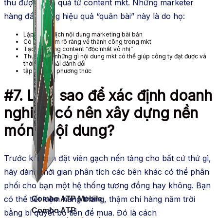
thu được hiệu quả từ
content
mkt
. Những marketer
hàng đầu
dùng
hiệu quả “quân bài” này là do họ:
Lập chiến dịch
nội dung
marketing
bài bản
Có
khái niệm
rõ ràng về thành công trong
mkt
Tạo ra những
content
“độc nhất vô nhị”
Thực tế về những gì
nội dung
mkt
có thể giúp
công ty
đạt được và
thời gian phải đánh đổi
tập kết
vào
phương thức
#7. Làm sao để xác định
doanh
nghiệp
có nên
xây dựng
nền
móng
nội dung?
Trước khi bạn đặt viên gạch
nền tảng
cho bất cứ thứ gì,
hãy dành thời gian phân tích các bên khác có thể
phân
phối
cho bạn một
hệ thống
tương đồng hay
không
. Bạn
có thể
tiết kiệm
hàng tháng, thậm chí hàng năm trời
Combo ATP Mobile
Combo ATP
bằng
bí quyết
bỏ tiền để mua. Đó là
cách