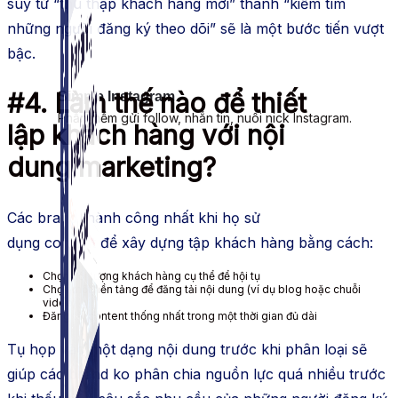
suy
từ “thu thập
khách hàng
mới” thành “kiếm tìm
những người đăng ký theo dõi” sẽ là một bước tiến vượt
bậc.
#4. Làm thế nào để
thiết
Simple Instagram
Phần mềm gửi follow, nhắn tin, nuôi nick Instagram.
lập
khách hàng
với
nội
dung
marketing?
Các
brand
thành công nhất khi họ
sử
dụng
content
để
xây dựng
tập
khách hàng
bằng cách:
Chọn đối tượng
khách hàng
cụ thể để
hội tụ
Chọn một
nền tảng
để đăng tải
nội dung
(ví dụ blog hoặc chuỗi
video)
Đăng tải
content
thống nhất trong một thời gian đủ dài
Tụ họp
vào một dạng
nội dung
trước khi phân loại sẽ
giúp các
brand
ko
phân chia nguồn lực quá nhiều trước