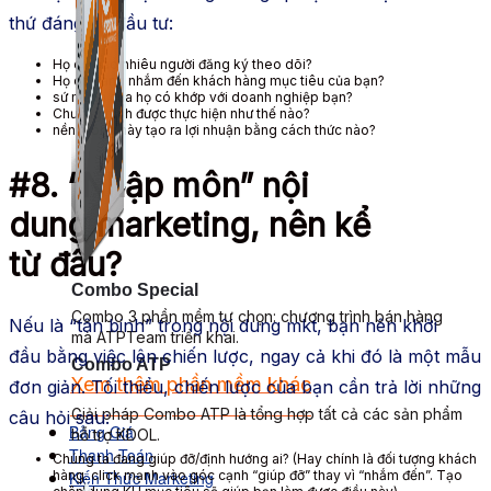
thứ đáng để đầu tư:
Họ có bao nhiêu người đăng ký theo dõi?
Họ có đang nhắm đến
khách hàng
mục tiêu
của bạn?
sứ mệnh
của họ có khớp với
doanh nghiệp
bạn?
Chương trình được thực hiện
như
thế nào?
nền móng
này tạo ra lợi nhuận bằng
cách thức
nào?
#8. “Nhập môn”
nội
dung
marketing
, nên
kể
từ
đâu?
Combo Special
Combo 3 phần mềm tự chọn: chương trình bán hàng
Nếu là “tân binh” trong
nội dung
mkt
, bạn nên
khởi
mà ATPTeam triển khai.
đầu
bằng việc lên chiến lược, ngay cả khi đó là một mẫu
Combo ATP
Xem thêm phần mềm khác
đơn giản. Tối thiểu, chiến lược của bạn cần trả lời những
Xem thêm phần mềm khác
Giải pháp Combo ATP là tổng hợp tất cả các sản phẩm
câu hỏi sau:
Bảng Giá
hỗ trợ KDOL.
Thanh Toán
Chúng ta đang giúp đỡ/định hướng ai? (Hay chính là đối tượng
khách
Kiến Thức Marketing
hàng
.
click
mạnh vào
góc cạnh
“giúp đỡ” thay vì “nhắm đến”. Tạo