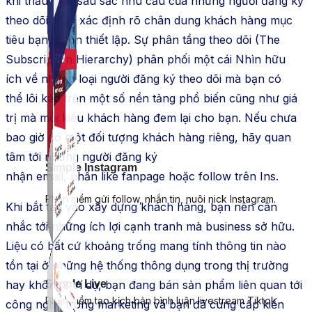
khi thấu hiểu sâu sắc nhu cầu của những người đăng ký
theo dõi. Hãy xác định rõ chân dung
khách hàng
mục
tiêu
bạn
muốn
thiết lập
. Sự phân tầng theo dõi (The
Subscription Hierarchy)
phân phối
một cái
Nhìn
hữu
ích
về những loại người đăng ký theo dõi mà bạn có
thể
lôi kéo
trên một số
nền tảng
phổ biến
cũng
như
giá
trị mà mỗi kiểu
khách hàng
đem lại cho bạn. Nếu chưa
bao giờ có một đối tượng
khách hàng
riêng, hãy
quan
tâm
tới những người đăng ký
Simple Instagram
nhận
email
,
nhấn
like
fanpage hoặc follow trên
Ins
.
Phần mềm gửi follow, nhắn tin, nuôi nick Instagram.
Khi bắt tay vào
xây dựng
khách hàng
, bạn nên cân
nhắc tới những
ích lợi
cạnh tranh mà
business
sở hữu.
Liệu có bất cứ khoảng trống
mang
tính thông tin nào
tồn tại ở những
hệ thống
thông dụng
trong thị trường
Simple Live
hay không? Ví dụ, bạn đang bán sản phẩm liên quan tới
Phần mềm tạo kịch bản bình luận livestream Tiktok
công nghệ trong
marketing
và bạn đã
cung cấp
kiến