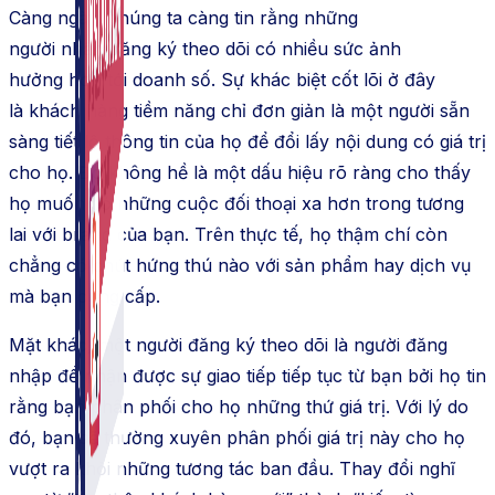
Càng ngày, chúng ta càng tin rằng những
người
nhấn
đăng ký theo dõi có nhiều sức
ảnh
hưởng
hơn tới doanh số. Sự khác biệt cốt lõi ở đây
là
khách hàng
tiềm năng chỉ đơn giản là một người sẵn
sàng
tiết lộ
thông tin của họ để đổi
lấy
nội dung
có giá trị
cho họ. Đó
không hề
là một dấu hiệu rõ ràng cho thấy
họ
muốn
có những cuộc đối thoại xa hơn trong tương
lai với
brand
của bạn. Trên thực tế, họ thậm chí còn
chẳng có chút hứng thú nào với sản phẩm hay dịch vụ
mà bạn
cung cấp
.
Mặt khác, một người đăng ký theo dõi là người đăng
nhập để nhận được sự giao tiếp
tiếp tục
từ bạn bởi họ tin
rằng bạn
phân phối
cho họ những thứ giá trị. Với lý
do
đó
, bạn sẽ
thường xuyên
phân phối
giá trị này cho họ
vượt ra khỏi những tương tác ban đầu. Thay đổi
nghĩ