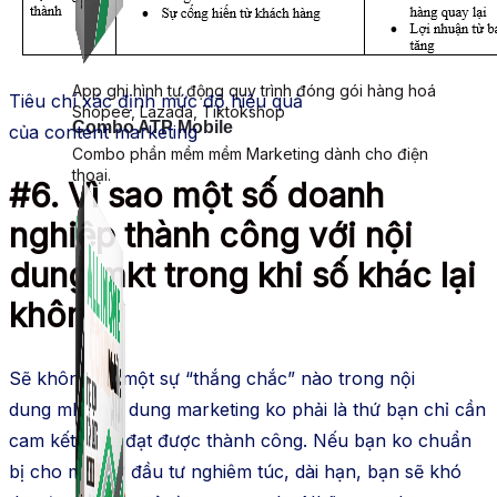
Simple Replay
App ghi hình tự động quy trình đóng gói hàng hoá
Tiêu chí xác định
mức độ
hiệu quả
Shopee, Lazada, Tiktokshop
Combo ATP Mobile
của
content
marketing
Combo phần mềm mềm Marketing dành cho điện
thoại.
#6.
Vì sao
một số
doanh
nghiệp
thành công với
nội
dung
mkt
trong khi số khác lại
không?
Sẽ
không
có một sự “thắng chắc” nào trong
nội
dung
mkt
.
nội dung
marketing
ko phải
là thứ bạn chỉ cần
cam kết là sẽ đạt được thành công. Nếu bạn
ko
chuẩn
bị cho một sự đầu tư nghiêm túc,
dài hạn
, bạn sẽ khó