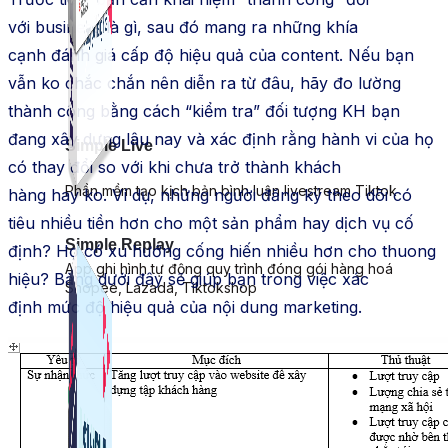
với
business
là gì, sau đó
mang
ra những
khía
cạnh
đánh giá
cấp độ
hiệu quả của
content
. Nếu bạn
vẫn
ko
chắc chắn nên
diễn ra từ
đâu, hãy đo lường
thành công bằng
cách
“kiểm tra” đối tượng
KH
bạn
đang
xây dựng
lâu nay và xác định rằng hành vi của họ
Simple Live
có thay đổi so với khi chưa trở thành
khách
Phần mềm tạo kịch bản bình luận livestream Tiktok
hàng
hay
ko
. Ví dụ, những người đăng ký theo dõi có
tiêu nhiều tiền hơn cho một sản phẩm hay dịch vụ cố
Simple Replay
định? Họ có xu hướng cống hiến nhiều hơn cho thuong
App ghi hình tự động quy trình đóng gói hàng hoá
hiệu? Bảng dưới đây sẽ giúp bạn trong việc xác
Shopee, Lazada, Tiktokshop
định
mức độ
hiệu quả của
nội dung
marketing
.