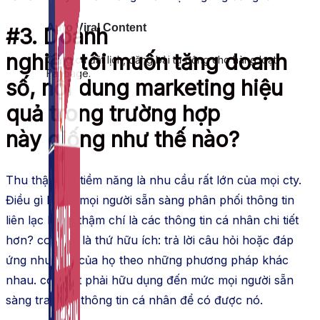
Auto Viral Content
#3.
Doanh
nghiệp
tôi
muốn
tăng doanh
Công cụ đặt lịch, đăng bài tự động cho hàng loạt
Fanpage.
số,
nội dung
marketing
hiệu
quả trong trường hợp
này
giống như
thế nào?
Thu thập
KH
tiềm năng là nhu cầu rất lớn của mọi
cty
.
Điều gì khiến mọi người sẵn sàng
phân phối
thông tin
liên lạc hoặc thậm chí là các thông tin cá nhân chi tiết
hơn?
content
là thứ hữu ích: trả lời câu hỏi hoặc đáp
ứng nhu cầu của họ theo những
phương pháp
khác
nhau.
content
phải
hữu dụng
đến mức mọi người sẵn
sàng
trao đổi
thông tin cá nhân để có được nó.