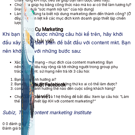
chân dung
KH
mục tiêu
sẽ giúp bạn làm được điều này).
Chúng ta giúp họ bằng
công thức
nào mà
ko
ai có thể làm tương tự?
(Hay chính là “sức mạnh nội lực” của nội dung)
Làm sao chúng ta biết
nội dung
marketing
đem đến thành công? (Ở
đây, bạn nên liệt kê các
mục đích
kinh doanh giúp
thiết lập
chiến
lược)
Công Cụ Marketing
Khi bạn trả lời được những câu hỏi kể trên, hãy
khởi
1,066 bài viết
đầu
xây dựng
bản
plan
để
bắt đầu
với
content
mkt
. Bạn
nên
khởi đầu
với những bước sau:
Xác định
sứ mạng
–
mục đích
của
content
marketing: Bạn
nên
share
điều này rộng rãi tới những người trong
group
phụ
trách
content
.
sứ mạng
nên trả lời 3 câu hỏi:
Bạn đang định hướng ai?
Bạn sẽ làm gì để truyền tải những thứ
ko
ai có thể làm được?
Thủ Thuật Facebook
content
có
ảnh hưởng
thế nào đến cuộc sống khách hàng?
536 bài viết
Chọn 1 loại
content
và 1
hệ thống
để bắt đầu: Xem lại câu hỏi: “Làm
thế nào để
thiết lập
KH
với
content
marketing?”
Subiz, Theo
content
marketing
Institute
0
0
đánh giá
Đánh giá bài viết