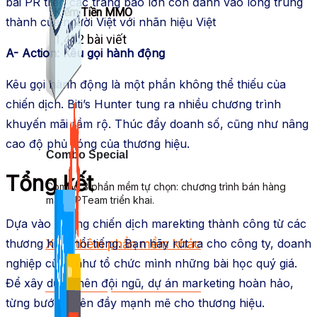
bài PR trên các trang báo lớn còn đánh vào lòng trung
Kiếm Tiền MMO
thành của người Việt với nhãn hiệu Việt
1,422 bài viết
A- Action: Kêu gọi hành động
Kêu gọi hành động là một phần không thể thiếu của
chiến dịch. Biti’s Hunter tung ra nhiều chương trình
khuyến mãi rầm rộ. Thúc đẩy doanh số, cũng như nâng
cao độ phủ sóng của thương hiệu.
Combo Special
Tổng kết
Combo 3 phần mềm tự chọn: chương trình bán hàng
mà ATPTeam triển khai.
Dựa vào những chiến dịch marekting thành công từ các
Xem thêm phần mềm khác
thương hiệu nổi tiếng. Bạn hãy rút ra cho công ty, doanh
nghiệp cũng như tổ chức mình những bài học quý giá.
Để xây dựng nên đội ngũ, dự án marketing hoàn hảo,
Xem thêm phần mềm khác
từng bước đi lên đầy mạnh mẽ cho thương hiệu.