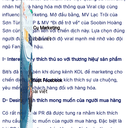
nhãn hiệu và hàng hóa mới thông qua Viral clip cùng
influencer marketing. Mở đầu bằng, MV Lạc Trôi của
Sơn Tùng MTP & MV “Đi để trở về” của Soobin Hoàng
Công Cụ Marketing
Sơn cũng đã gắn liền với chiến dịch này. Lựa chọn đúng
người đúng thời điểm với độ viral mạnh mẽ nhờ vào đội
1,066 bài viết
ngũ Fan hùng hậu.
I- Interest: Gây thích thú so với thương hiệu/ sản phẩm
Biti’s đã nhạy bén khi dùng kênh KOL để marketing cho
chiến dịch kế đến. Mục tiêu kích thích sự ưa chuộng,
Thủ Thuật Facebook
yêu mến của khách hàng đối với hàng hóa.
536 bài viết
D- Desire: Kích thích mong muốn của người mua hàng
Có rất nhiều bài PR đã được tung ra nhằm kích thích
nhu cầu và ước muốn của người mua hàng. Đặc biệt là