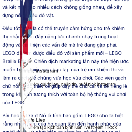
và kết nối theo nhiều cách không giống nhau, để xây
dựng nên nhiều đồ vật.
Điều tốt nhất là có thể truyền cảm hứng cho trẻ khiếm
thị nhằm thúc đẩy năng lực nhanh nhạy trong hoạt
động và cải thiện các vấn đề mà trẻ đang gặp phải.
LEGO đã làm được điều đó với sản phẩm mới – LEGO
Braille Bricks. Chiến dịch marketing lần này thể hiện ước
muốn hoàn thiện việc học tập của trẻ em khiếm thị và
Simple Instagram
làm ra cách để chúng vừa học vừa chơi. Các viên gạch
Phần mềm gửi follow, nhắn tin, nuôi nick Instagram.
chữ nổi được thiết kế giúp dạy trẻ chữ cái và số riêng lẻ
trong khi vẫn tương thích với toàn bộ hệ thống vui chơi
của LEGO.
Bài học rút ra ở Nó là tính bao gồm. LEGO cho ta biết
Simple Live
rằng nhãn hiệu của họ quan tâm đến hạnh phúc của
Phần mềm tạo kịch bản bình luận livestream Tiktok