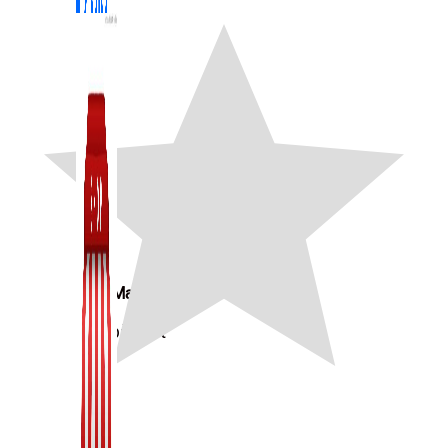
Zalo Marketing
104 bài viết
New