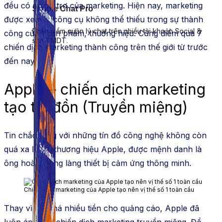
đều có sự hỗ trợ của marketing. Hiện nay, marketing
Simple Chat Pro
được xem là công cụ không thể thiếu trong sự thành
Phần mềm quản lý chat trên nhiều tài khoản Social &
công của 1 sản phẩm, thương hiệu. Cùng điểm qua 7
sàn TMDT.
chiến dịch marketing thành công trên thế giới từ trước
đến nay.
Apple
– chiến dịch marketing
tạo tin đồn (Truyền miệng)
Tin chắc rằng với những tín đồ công nghệ không còn
quá xa lạ với thương hiệu Apple, được mệnh danh là
ông hoàn trong làng thiết bị cảm ứng thông minh.
Chiến dịch marketing của Apple tạo nên vị thế số 1 toàn cầu
Thay vì chi khá nhiều tiền cho quảng cáo, Apple đã
luôn áp dụng chiến dịch marketing truyền miệng. Để