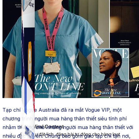
Simple Zalo
Hỗ trợ kết bạn, gửi tin nhắn chăm sóc khách hàng trên
Zalo.
Tạp chí Vogue Australia đã ra mắt Vogue VIP, một
chương trình người mua hàng thân thiết siêu tính phí
Auto Viral Content
nhằm thưởng cho những người mua hàng thân thiết với
Công cụ đặt lịch, đăng bài tự động cho hàng loạt
nhiều đặc quyền. Chúng bao gồm giao tạp chí tận nơi,