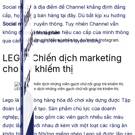
Social media là địa điểm để Channel khẳng định đẳng
cấp, họ không bán hàng tại đây. Dù bắt kịp xu hướng
Social media
truyền thông. Tuy nhiên Channel vẫn
không quên định vị nhãn hiệu cao cấp của mình thông
Simple Instagram
Phần mềm gửi follow, nhắn tin, nuôi nick Instagram.
qua cách họ xử sự trên kênh truyền thông.
LEGO: Chiến dịch marketing
cho trẻ khiếm thị
LEGO: Chiến dịch những viên gạch chữ nổi giúp trẻ khiếm thị
Lego là một dòng hàng hóa đồ chơi xây dựng được Tập
đoàn Lego chế tạo. Sản phẩm chủ lực của doanh
nghiệp, Lego, bao gồm các viên gạch nhiều sắc màu
được lắp ráp với nhau đi kèm với một loạt các răng ăn
khớp hình tròn.Những miếng ghép Lego sẽ được lắp ráp