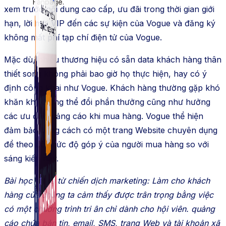
Fanpage.
xem trước nội dung cao cấp, ưu đãi trong thời gian giới
hạn, lời mời VIP đến các sự kiện của Vogue và đăng ký
không mất phí tạp chí điện tử của Vogue.
Mặc dù, nhiều thương hiệu có sẵn data khách hàng thân
thiết song không phải bao giờ họ thực hiện, hay có ý
định công khai như Vogue. Khách hàng thường gặp khó
khăn khi không thể đổi phần thưởng cũng như hưởng
các ưu đãi quảng cáo khi mua hàng. Vogue thể hiện
đảm bảo bằng cách có một trang Website chuyên dụng
để theo dõi mức độ góp ý của người mua hàng so với
sáng kiến này.
Bài học rút ra từ chiến dịch marketing: Làm cho khách
hàng của chúng ta cảm thấy được trân trọng bằng việc
có một chương trình tri ân chỉ dành cho hội viên. quảng
cáo chứa bản tin, email, SMS, trang Web và tài khoản xã