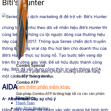
Biti’s Hunter
chúng ta nếu như theo dõi về nhãn hiệu
Biti’s Hunter
thì
cũng biết tới những cú lội ngược dòng của thương hiệu
này của năm 2017. Thông qua Series chiến dịch truyền
thông & những viral clip thu hút làm cho doanh thu của
Biti’s Hunter
thực sự bùng nổ. Tạo bước tiến vang dội
trên thị trường giày Việt. Để sở hữu được thành công
Combo Special
này, Biti’s đã vẫn dụng công thức truyền thông AIDA
Combo 3 phần mềm tự chọn: chương trình bán hàng
một cách đầy thông minh.
mà ATPTeam triển khai.
Combo ATP
AIDA
Xem thêm phần mềm khác
Xem thêm phần mềm khác
Giải pháp Combo ATP là tổng hợp tất cả các sản phẩm
Bảng Giá
hỗ trợ KDOL.
A- Awareness: Gây sự chú ý
Thanh Toán
Kiến Thức Marketing
Hãng Biti’s Hunter đã nhắm vào việc quảng bá hình ảnh;