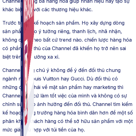
Channel quảng bá hàng hóa giúp nhãn hiệu này tạo sự
khác biệt đối với các thương hiệu khác.
Trước tiên là kế hoạch sản phẩm. Họ xây dựng dòng
sản phẩm theo ý tưởng riêng, thanh lịch, nhã nhặn,
không chạy theo bất cứ trend nào. chiến lược hàng hóa
có phần bảo thủ của Channel đã khiến họ trở nên sai
biệt trên thị trường xa xỉ.
Channel đáng chú ý không để ý đến đối thủ chung
ngành như Louis Vuitton hay Gucci. Dù đối thủ có
những động thái về mặt sản phẩm hay marketing thì
Channel vẫn cứ làm tốt việc của mình và không có sự
chỉnh sửa nào ảnh hưởng đến đối thủ. Channel tìm kiếm
kế hoạch tăng trưởng hàng hóa bình dân hơn để một số
phân khúc khách hàng có thể sở hữu sản phẩm với một
mức giá phù hợp với túi tiền của họ.