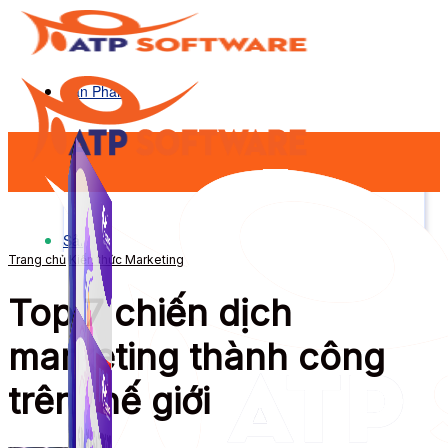
Sản Phẩm
Sản Phẩm
Trang chủ
Kiến thức Marketing
Top 7 chiến dịch
marketing thành công
trên thế giới