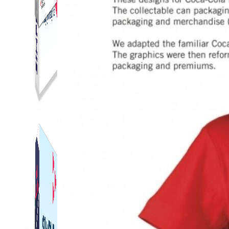
Simple Live
Phần mềm tạo kịch bản bình luận livestream Tiktok
Simple Replay
App ghi hình tự động quy trình đóng gói hàng hoá
Shopee, Lazada, Tiktokshop