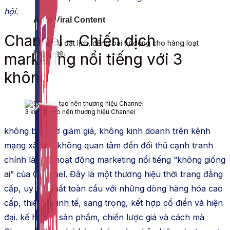
hội.
Auto Viral Content
Channel – Chiến dịch
Công cụ đặt lịch, đăng bài tự động cho hàng loạt
Fanpage.
marketing nổi tiếng với 3
không
3 không tạo nên thương hiệu Channel
không bao giờ giảm giá, không kinh doanh trên kênh
mạng xã hội, không quan tâm đến đối thủ cạnh tranh
chính là các hoạt động marketing nổi tiếng “không giống
ai” của Channel. Đây là một thương hiệu thời trang đẳng
cấp, uy tín nhất toàn cầu với những dòng hàng hóa cao
cấp, thiết kế tinh tế, sang trọng, kết hợp cổ điển và hiện
đại. kế hoạch sản phẩm, chiến lược giá và cách mà