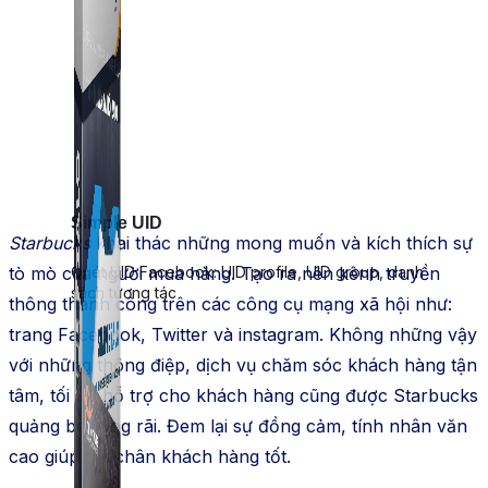
Simple UID
Starbucks
khai thác những mong muốn và kích thích sự
tò mò của người mua hàng. Tạo ra nên kênh truyền
Quét UID Facebook: UID profile, UID group, danh
sách tương tác
thông thành công trên các công cụ mạng xã hội như:
trang Facebook, Twitter và instagram. Không những vậy
với những thông điệp, dịch vụ chăm sóc khách hàng tận
tâm, tối ưu hỗ trợ cho khách hàng cũng được Starbucks
quảng bá rộng rãi. Đem lại sự đồng cảm, tính nhân văn
cao giúp giữ chân khách hàng tốt.