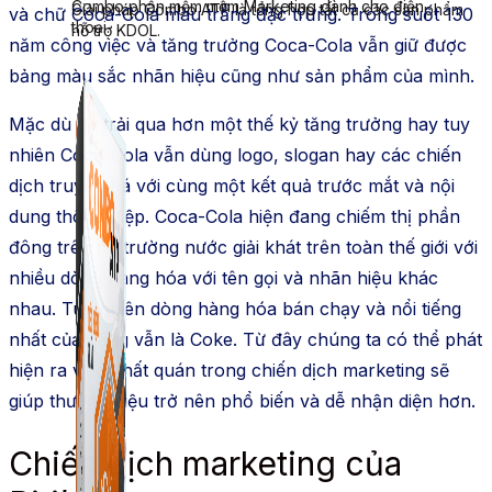
Combo phần mềm mềm Marketing dành cho điện
Giải pháp Combo ATP là tổng hợp tất cả các sản phẩm
và chữ Coca-Cola màu trắng đặc trưng. Trong suốt 130
thoại.
hỗ trợ KDOL.
năm công việc và tăng trưởng Coca-Cola vẫn giữ được
bảng màu sắc nhãn hiệu cũng như sản phẩm của mình.
Mặc dù đã trải qua hơn một thế kỷ tăng trưởng hay tuy
nhiên Coca-Cola vẫn dùng logo, slogan hay các chiến
dịch truyền bá với cùng một kết quả trước mắt và nội
dung thông điệp. Coca-Cola hiện đang chiếm thị phần
đông trên thị trường nước giải khát trên toàn thế giới với
nhiều dòng hàng hóa với tên gọi và nhãn hiệu khác
nhau. Tuy nhiên dòng hàng hóa bán chạy và nổi tiếng
nhất của hãng vẫn là Coke. Từ đây chúng ta có thể phát
hiện ra việc nhất quán trong chiến dịch marketing sẽ
giúp thương hiệu trở nên phổ biến và dễ nhận diện hơn.
Chiến dịch marketing của