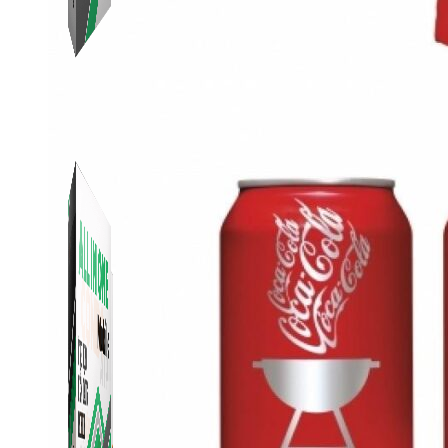
Simple Replay
App ghi hình tự động quy trình đóng gói hàng hoá
Shopee, Lazada, Tiktokshop
Combo ATP Mobile
Combo phần mềm mềm Marketing dành cho điện
thoại.