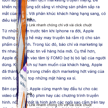
khiến người dùng sốt sắng vì những sản phẩm sắp ra
mắt của mình. Với phân khúc khách hàng hạng sang, có
ATP Link
điều kiện tài chính.
Tạo Bio Link nhanh chóng chỉ với vài click chuột
Từ những năm trước tiên khi Iphone ra đời, Apple
thường không hề mảy may truyền bá rầm rộ cho sản
phẩm của mình. Trong lúc đó, báo chí và marketing lại
thi nhau khai thác tin về hàng hóa mới. Cụ thể hơn,
Apple đã đánh vào tâm lý FOMO (sợ bị bỏ lại) của người
dùng. Kích thích sự ham muốn của khách hàng, Apple
đã thành công trong chiến dịch marketing hớt váng của
mình. Lọt vào top những mặt hàng xa sỉ.
Bên cạnh đấy, Apple cũng mạnh tay đầu tư cho các
ATP Link
video ca nhạc, bộ phim hay các chương trình truyền
hình. nổi bật nhất là hình ảnh các ngôi sao cầm trên tay
Tạo Bio Link nhanh chóng chỉ với vài click chuột