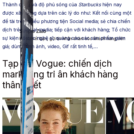
Thành công và độ phủ sóng của
Starbucks
hiện nay
được xây dựng dựa trên các lý do như: Kết nối cùng một
đề tài trên nhiều phương tiện Social media; sẻ chia chiến
dịch trên social media; tiếp cận với khách hàng; Tổ chức
Simple Zalo
sự kiện có các nghệ sĩ; quảng cáo các sản phẩm giảm
Hỗ trợ kết bạn, gửi tin nhắn chăm sóc khách hàng trên
Zalo.
giá; dùng hình ảnh, video, Gif rất tinh tế,…
Tạp chí Vogue: chiến dịch
marketing tri ân khách hàng
thân thiết