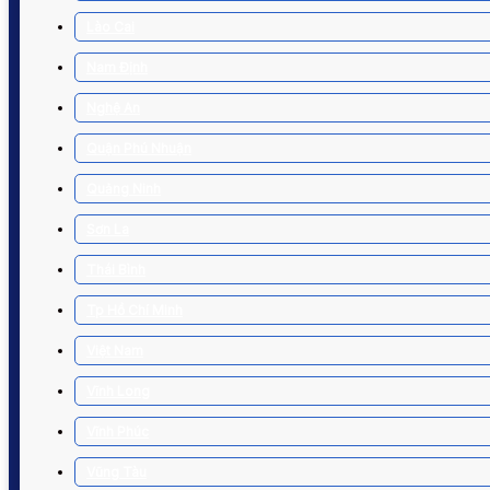
Lào Cai
Nam Định
Nghệ An
Quận Phú Nhuận
Quảng Ninh
Sơn La
Thái Bình
Tp Hồ Chí Minh
Việt Nam
Vĩnh Long
Vĩnh Phúc
Vũng Tàu