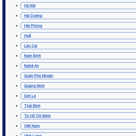
Hà Nội
Hải Dương
Hải Phòng
Huế
Lào Cai
Nam Định
Nghệ An
Quận Phú Nhuận
Quảng Ninh
Sơn La
Thái Bình
Tp Hồ Chí Minh
Việt Nam
Vĩnh Long