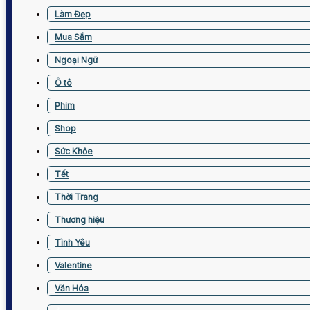
Làm Đẹp
Mua Sắm
Ngoại Ngữ
Ô tô
Phim
Shop
Sức Khỏe
Tết
Thời Trang
Thương hiệu
Tình Yêu
Valentine
Văn Hóa