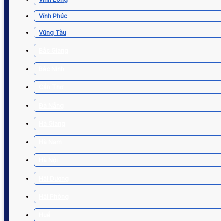
Vĩnh Phúc
Vũng Tàu
Bắc Giang
Bắc Ninh
Cần Thơ
Đà Nẵng
Hà Giang
Hà Nam
Hà Nội
Hải Dương
Hải Phòng
Huế