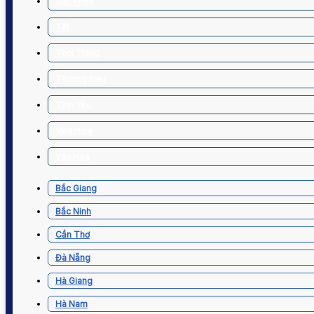
Sức Khỏe
Tết
Thời Trang
Thương hiệu
Tình Yêu
Valentine
Văn Hóa
Bắc Giang
Bắc Ninh
Cần Thơ
Đà Nẵng
Hà Giang
Hà Nam