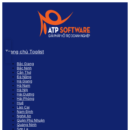
Trang chủ Toplist
Bắc Giang
Bắc Ninh
Cần Thơ
Đà Nẵng
Hà Giang
Hà Nam
Hà Nội
Hải Dương
Hải Phòng
Huế
Lào Cai
Nam Định
Nghệ An
Quận Phú Nhuận
Quảng Ninh
Sơn La