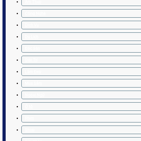
Ẩm Thực
Công Nghệ
Dịch Vụ
Du Lịch
Đặc Sản
Giải Trí
Làm Đẹp
Mua Sắm
Ngoại Ngữ
Ô tô
Phim
Shop