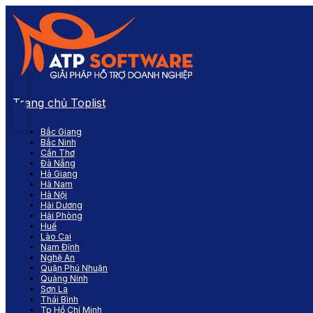
Trang chủ Toplist
Bắc Giang
Bắc Ninh
Cần Thơ
Đà Nẵng
Hà Giang
Hà Nam
Hà Nội
Hải Dương
Hải Phòng
Huế
Lào Cai
Nam Định
Nghệ An
Quận Phú Nhuận
Quảng Ninh
Sơn La
Thái Bình
Tp Hồ Chí Minh