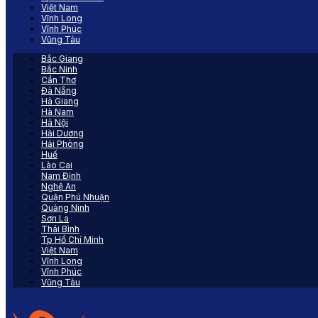
Việt Nam
Vĩnh Long
Vĩnh Phúc
Vũng Tàu
Bắc Giang
Bắc Ninh
Cần Thơ
Đà Nẵng
Hà Giang
Hà Nam
Hà Nội
Hải Dương
Hải Phòng
Huế
Lào Cai
Nam Định
Nghệ An
Quận Phú Nhuận
Quảng Ninh
Sơn La
Thái Bình
Tp Hồ Chí Minh
Việt Nam
Vĩnh Long
Vĩnh Phúc
Vũng Tàu