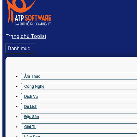
Trang chủ Toplist
Danh mục
Ẩm Thực
Công Nghệ
Dịch Vụ
Du Lịch
Đặc Sản
Giải Trí
Làm Đẹp