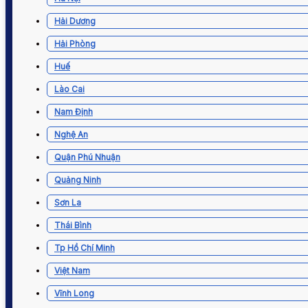
Hải Dương
Hải Phòng
Huế
Lào Cai
Nam Định
Nghệ An
Quận Phú Nhuận
Quảng Ninh
Sơn La
Thái Bình
Tp Hồ Chí Minh
Việt Nam
Vĩnh Long