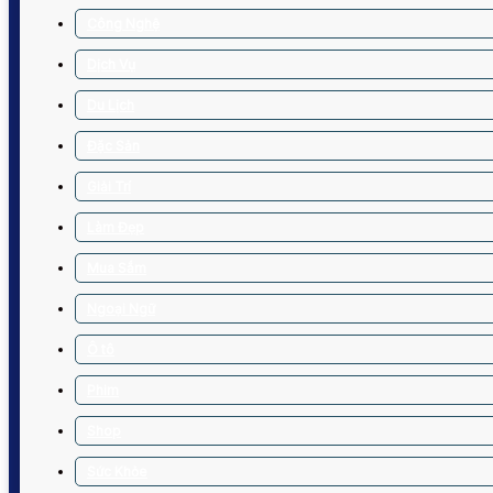
Công Nghệ
Dịch Vụ
Du Lịch
Đặc Sản
Giải Trí
Làm Đẹp
Mua Sắm
Ngoại Ngữ
Ô tô
Phim
Shop
Sức Khỏe