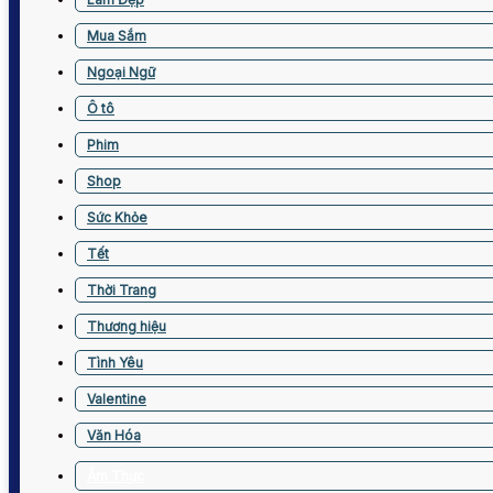
Mua Sắm
Ngoại Ngữ
Ô tô
Phim
Shop
Sức Khỏe
Tết
Thời Trang
Thương hiệu
Tình Yêu
Valentine
Văn Hóa
Ẩm Thực