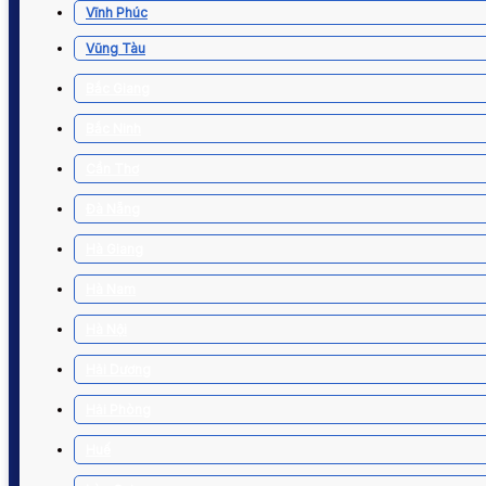
Vĩnh Phúc
Vũng Tàu
Bắc Giang
Bắc Ninh
Cần Thơ
Đà Nẵng
Hà Giang
Hà Nam
Hà Nội
Hải Dương
Hải Phòng
Huế