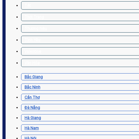
Tết
Thời Trang
Thương hiệu
Tình Yêu
Valentine
Văn Hóa
Bắc Giang
Bắc Ninh
Cần Thơ
Đà Nẵng
Hà Giang
Hà Nam
Hà Nội