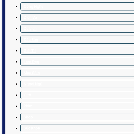
Công Nghệ
Dịch Vụ
Du Lịch
Đặc Sản
Giải Trí
Làm Đẹp
Mua Sắm
Ngoại Ngữ
Ô tô
Phim
Shop
Sức Khỏe