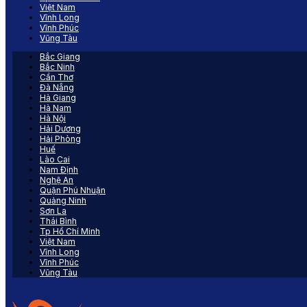
Việt Nam
Vĩnh Long
Vĩnh Phúc
Vũng Tàu
Bắc Giang
Bắc Ninh
Cần Thơ
Đà Nẵng
Hà Giang
Hà Nam
Hà Nội
Hải Dương
Hải Phòng
Huế
Lào Cai
Nam Định
Nghệ An
Quận Phú Nhuận
Quảng Ninh
Sơn La
Thái Bình
Tp Hồ Chí Minh
Việt Nam
Vĩnh Long
Vĩnh Phúc
Vũng Tàu