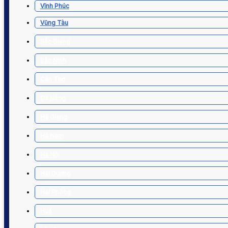
Vĩnh Phúc
Vũng Tàu
Bắc Giang
Bắc Ninh
Cần Thơ
Đà Nẵng
Hà Giang
Hà Nam
Hà Nội
Hải Dương
Hải Phòng
Huế