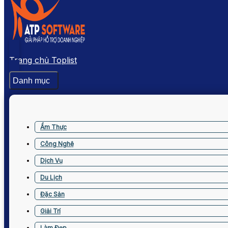
Trang chủ Toplist
Danh mục
Ẩm Thực
Công Nghệ
Dịch Vụ
Du Lịch
Đặc Sản
Giải Trí
Làm Đẹp