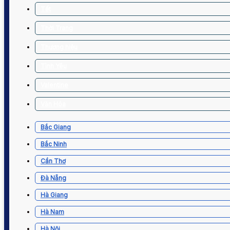
Tết
Thời Trang
Thương hiệu
Tình Yêu
Valentine
Văn Hóa
Bắc Giang
Bắc Ninh
Cần Thơ
Đà Nẵng
Hà Giang
Hà Nam
Hà Nội