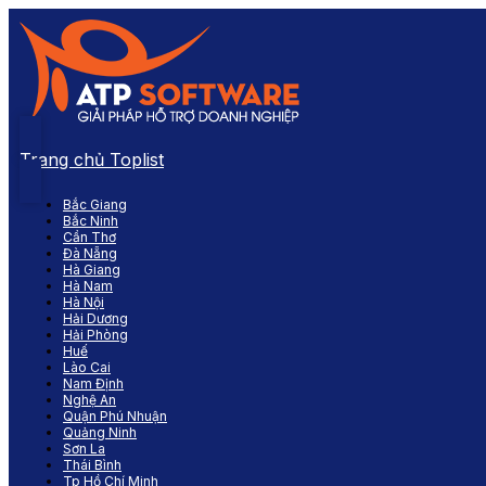
Trang chủ Toplist
Bắc Giang
Bắc Ninh
Cần Thơ
Đà Nẵng
Hà Giang
Hà Nam
Hà Nội
Hải Dương
Hải Phòng
Huế
Lào Cai
Nam Định
Nghệ An
Quận Phú Nhuận
Quảng Ninh
Sơn La
Thái Bình
Tp Hồ Chí Minh