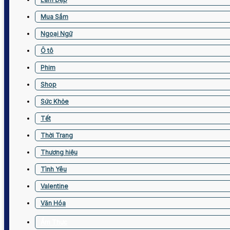
Mua Sắm
Ngoại Ngữ
Ô tô
Phim
Shop
Sức Khỏe
Tết
Thời Trang
Thương hiệu
Tình Yêu
Valentine
Văn Hóa
Ẩm Thực