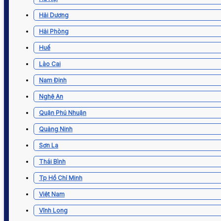
Hải Dương
Hải Phòng
Huế
Lào Cai
Nam Định
Nghệ An
Quận Phú Nhuận
Quảng Ninh
Sơn La
Thái Bình
Tp Hồ Chí Minh
Việt Nam
Vĩnh Long