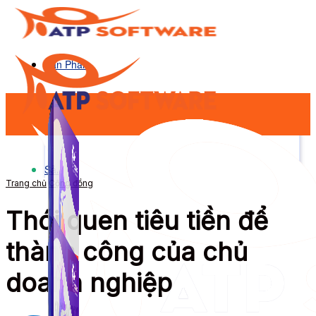
Sản Phẩm
Sản Phẩm
Trang chủ
Cộng đồng
Thói quen tiêu tiền để
thành công của chủ
doanh nghiệp