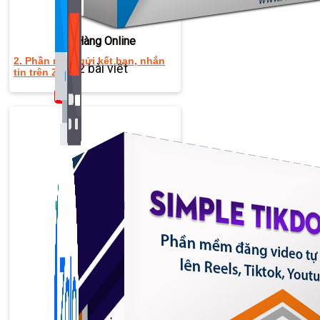
Bán Hàng Online
2. Phần mềm gửi kết bạn, nhắn
2,632 bài viết
tin trên Zalo
New
Kiến Thức Website
309 bài viết