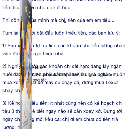
tiền đi chợ, tiền cho con đi học…
Thì công ty của mình mà chị, tiền của em em tiêu…
Túm lại khi mới bắt đầu luôn thiếu tiền, các bạn lưu ý:
1) Sắp xếp thứ tự ưu tiên các khoản chi: tiền lương nhân
viên đừng bao giờ thiếu nhé.
2) Nghĩ kỹ trước các khoản chi dài hạn: đang lấy ngắn
Simple UID
nuôi dài nên mình phải cân nhắc. Kiểu nhà nghèo muốn
Quét UID Facebook: UID profile, UID group, danh
sách tương tác
mua xe thì mua xe máy cũ chạy đã, đừng mua Lexus
chạy cho bền.
3) Kế hoạch tiêu tiền: ít nhất cũng nên có kế hoạch chi
tiêu 3 tháng để biết ngày nào sẽ cần xoay xở. Đừng tới
ngày chi lương mới kêu ca: chị ơi em chưa có tiền trả
lương, huhu.