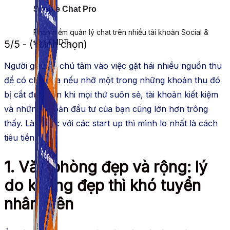
Simple Chat Pro
Phần mềm quản lý chat trên nhiều tài khoản Social &
sàn TMDT.
5/5 - (1 bình chọn)
Người giàu sẽ chú tâm vào việc gặt hái nhiều nguồn thu
để có chỗ dựa nếu nhỡ một trong những khoản thu đó
bị cắt đứt. Còn khi mọi thứ suôn sẻ, tài khoản kiết kiệm
và những khoản đầu tư của bạn cũng lớn hơn trông
thấy. Làm việc với các start up thì mình lo nhất là cách
tiêu tiền
1. Văn phòng đẹp và rộng: lý
do không đẹp thì khó tuyển
nhân viên