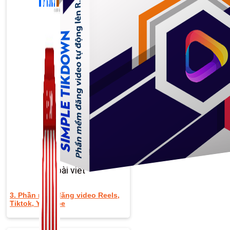
Zalo Marketing
104 bài viết
New
3. Phần mềm đăng video Reels,
Tiktok, Youtube