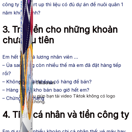
công ty IT start up thì liệu có đủ dự án để nuôi quân 1
năm không anh?
3. Trả tiền cho những khoản
chưa ưu tiên
Em hết tiền trả lương nhân viên …
– Ủa sao hàng còn nhiều thế mà em đã đặt hàng tiếp
rồi?
– Không đặt thì không có hàng để bán?
Simple Tikdown
– Hàng trong kho bán bao giờ hết em?
Công cụ giúp bạn tải video Tiktok không có logo
– Chừng 5-6 tháng
nhanh chóng.
4. Tiền cá nhân và tiền công ty
Em ơi sao có nhiều khoản chi cá nhân thế: vé máy bay,