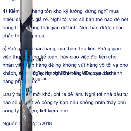
4) Kiểm soát hàng tồn kho kỹ lưỡng: đừng nghĩ mua
nhiều sẽ được giá rẻ. Nghĩ tới việc sẽ bán thế nào để hết
hàng trong cùng thời gian dự tính. Nếu bán được chắc
chắn thì hẵng mua.
5) Đừng tham bán hàng, mà tham thu tiền. Đừng giao
việc thu tiền cho kế toán, hãy giao việc đòi tiền cho
Simple UID
nhân viên bán hàng để họ không vứt hàng vô tội vạ cho
khách, để tới ngày họ nghỉ thì hàng của bạn đã thành
Quét UID Facebook: UID profile, UID group, danh
sách tương tác
hàng phế phẩm.
Lưu ý tiền vô mới khó, chi ra dễ lắm. Nghĩ tới nhà đầu tư
nào sẽ đầu tư vô công ty bạn nếu không nhìn thấy chủ
công ty tằn tiện, tiết kiệm nhé.
Nguồn : TVA2/11/2018