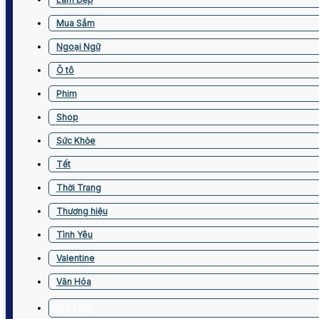
Mua Sắm
Ngoại Ngữ
Ô tô
Phim
Shop
Sức Khỏe
Tết
Thời Trang
Thương hiệu
Tình Yêu
Valentine
Văn Hóa
Ẩm Thực