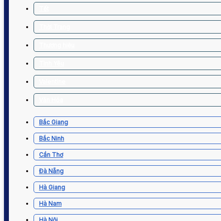
Tết
Thời Trang
Thương hiệu
Tình Yêu
Valentine
Văn Hóa
Bắc Giang
Bắc Ninh
Cần Thơ
Đà Nẵng
Hà Giang
Hà Nam
Hà Nội