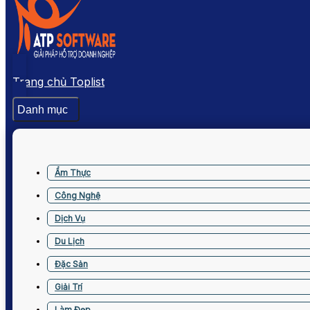
Trang chủ Toplist
Danh mục
Ẩm Thực
Công Nghệ
Dịch Vụ
Du Lịch
Đặc Sản
Giải Trí
Làm Đẹp