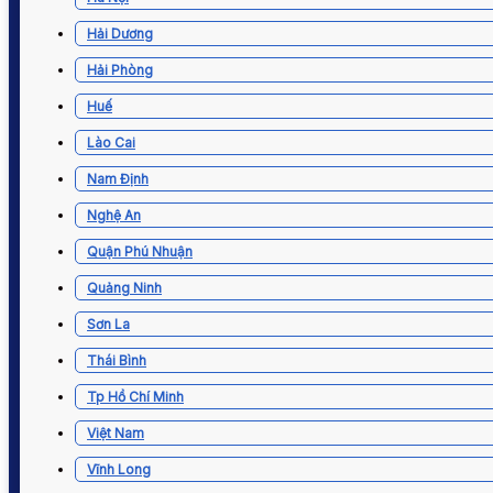
Hải Dương
Hải Phòng
Huế
Lào Cai
Nam Định
Nghệ An
Quận Phú Nhuận
Quảng Ninh
Sơn La
Thái Bình
Tp Hồ Chí Minh
Việt Nam
Vĩnh Long