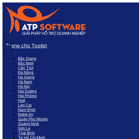
Trang chủ Toplist
Bắc Giang
Bắc Ninh
Cần Thơ
Đà Nẵng
Hà Giang
Hà Nam
Hà Nội
Hải Dương
Hải Phòng
Huế
Lào Cai
Nam Định
Nghệ An
Quận Phú Nhuận
Quảng Ninh
Sơn La
Thái Bình
Tp Hồ Chí Minh