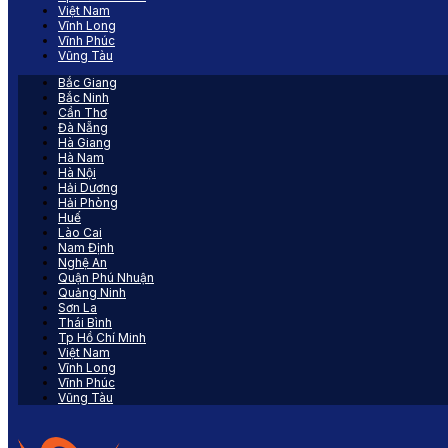
Việt Nam
Vĩnh Long
Vĩnh Phúc
Vũng Tàu
Bắc Giang
Bắc Ninh
Cần Thơ
Đà Nẵng
Hà Giang
Hà Nam
Hà Nội
Hải Dương
Hải Phòng
Huế
Lào Cai
Nam Định
Nghệ An
Quận Phú Nhuận
Quảng Ninh
Sơn La
Thái Bình
Tp Hồ Chí Minh
Việt Nam
Vĩnh Long
Vĩnh Phúc
Vũng Tàu