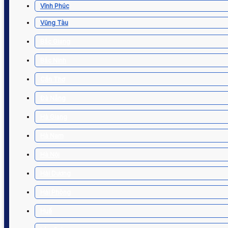
Vĩnh Phúc
Vũng Tàu
Bắc Giang
Bắc Ninh
Cần Thơ
Đà Nẵng
Hà Giang
Hà Nam
Hà Nội
Hải Dương
Hải Phòng
Huế