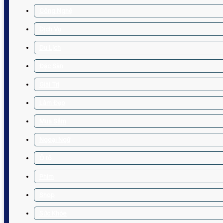
Công Nghệ
Dịch Vụ
Du Lịch
Đặc Sản
Giải Trí
Làm Đẹp
Mua Sắm
Ngoại Ngữ
Ô tô
Phim
Shop
Sức Khỏe