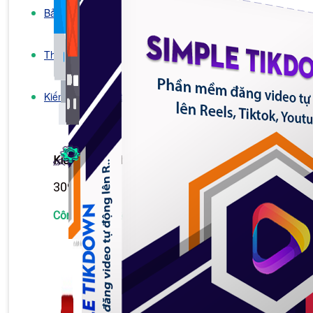
Bảng Giá
Thanh Toán
Kiến Thức Marketing
Kiến Thức Website
309 bài viết
Công Cụ Marketing
1,066 bài viết