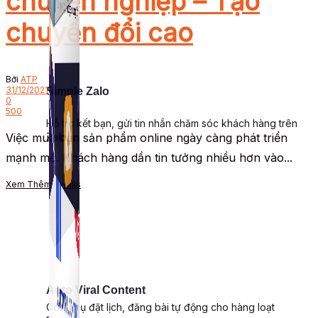
chuyên nghiệp – Tạo
chuyển đổi cao
Bởi
ATP
31/12/2021
Simple Zalo
0
500
Hỗ trợ kết bạn, gửi tin nhắn chăm sóc khách hàng trên
Zalo.
Việc mua bán sản phẩm online ngày càng phát triển
mạnh mẽ. Khách hàng dần tin tưởng nhiều hơn vào...
Xem Thêm
Details
Auto Viral Content
Công cụ đặt lịch, đăng bài tự động cho hàng loạt