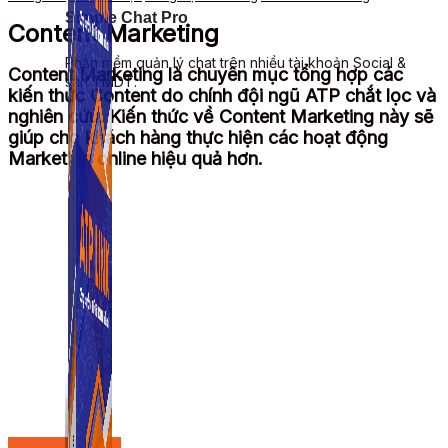
Simple Chat Pro
Content Marketing
Phần mềm quản lý chat trên nhiều tài khoản Social &
Content Marketing là chuyên mục tổng hợp các
sàn TMDT.
kiến thức Content do chính đội ngũ ATP chắt lọc và
nghiên cứu. Kiến thức về Content Marketing này sẽ
giúp cho khách hàng thực hiện các hoạt động
Marketing online hiệu quả hơn.
Công Cụ Marketing