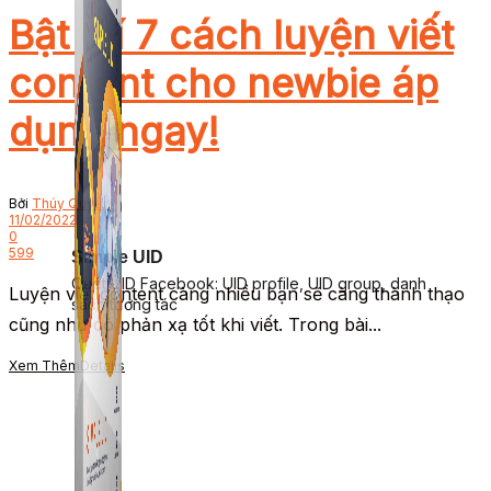
Bật mí 7 cách luyện viết
content cho newbie áp
dụng ngay!
Bởi
Thúy Quyên
11/02/2022
0
599
Simple UID
Quét UID Facebook: UID profile, UID group, danh
Luyện viết content càng nhiều bạn sẽ càng thành thạo
sách tương tác
cũng như có phản xạ tốt khi viết. Trong bài...
Xem Thêm
Details