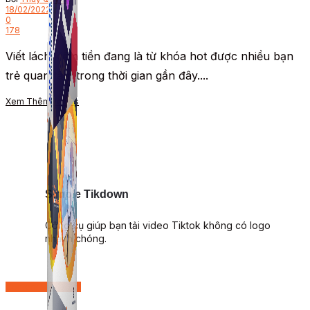
18/02/2022
0
178
Viết lách kiếm tiền đang là từ khóa hot được nhiều bạn
trẻ quan tâm trong thời gian gần đây....
Xem Thêm
Details
Simple Tikdown
Công cụ giúp bạn tải video Tiktok không có logo
nhanh chóng.
Content Marketing