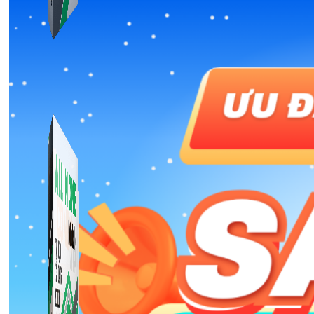
Simple Replay
App ghi hình tự động quy trình đóng gói hàng hoá
Shopee, Lazada, Tiktokshop
Combo ATP Mobile
Combo phần mềm mềm Marketing dành cho điện
thoại.