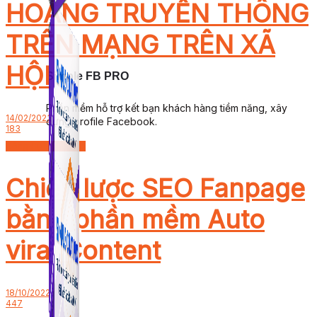
HOẢNG TRUYỀN THÔNG
TRÊN MẠNG TRÊN XÃ
HỘI
Simple FB PRO
Phần mềm hỗ trợ kết bạn khách hàng tiềm năng, xây
14/02/2023
dựng profile Facebook.
183
Công Cụ Marketing
Chiến lược SEO Fanpage
bằng phần mềm Auto
viral Content
18/10/2022
447