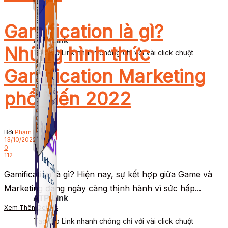
Gamification là gì?
ATP Link
Những hình thức
Tạo Bio Link nhanh chóng chỉ với vài click chuột
Gamification Marketing
phổ biến 2022
Bởi
Phạm Dung
13/10/2022
0
112
Gamification là gì? Hiện nay, sự kết hợp giữa Game và
Marketing đang ngày càng thịnh hành vì sức hấp...
ATP Link
Xem Thêm
Details
Tạo Bio Link nhanh chóng chỉ với vài click chuột