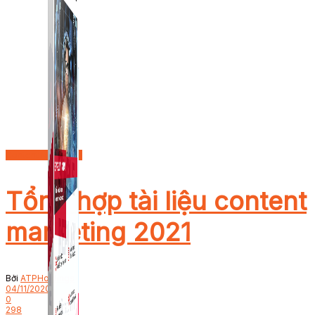
Content Marketing
Tổng hợp tài liệu content
marketing 2021
Bởi
ATPHoldings
04/11/2020
0
298