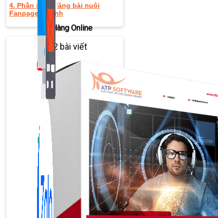
4. Phần mềm đăng bài nuôi
Fanpage vệ tinh
Bán Hàng Online
2,632 bài viết
New
Kiến Thức Website
309 bài viết