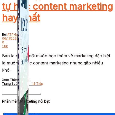
tự học content marketing
hay nhất
Bởi
ATPHoldings
06/11/2020
0
1.8k
Bạn là người mới muốn học thêm về marketing đặc biệt
là muốn tự học content marketing nhưng gặp nhiều
khó...
Xem Thêm
Details
Trang 1 của 13
1
2
…
13
Tiếp
Phần mềm Marketing nổi bật
🎉 Ưu đãi Tết 2026