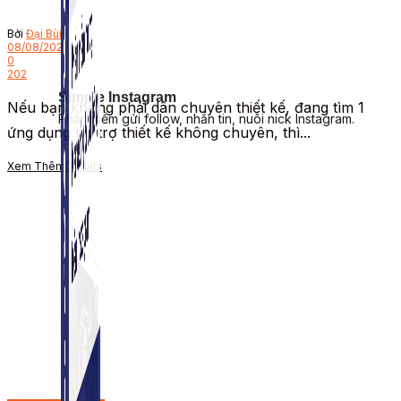
Bởi
Đại Bùi
08/08/2021
0
202
Simple Instagram
Nếu bạn không phải dân chuyên thiết kế, đang tìm 1
Phần mềm gửi follow, nhắn tin, nuôi nick Instagram.
ứng dụng hỗ trợ thiết kế không chuyên, thì...
Xem Thêm
Details