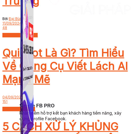
Trưởng
Bởi
Đại Bùi
11/09/2024
48
Công nghệ thông tin
QuillBot Là Gì? Tìm Hiểu
Về Công Cụ Viết Lách AI
Mạnh Mẽ
04/09/2024
151
Simple FB PRO
Content Marketing
Phần mềm hỗ trợ kết bạn khách hàng tiềm năng, xây
dựng profile Facebook.
5 CÁCH XỬ LÝ KHỦNG