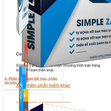
Kiếm Tiền MMO
1,422 bài viết
Combo Special
Combo 3 phần mềm tự chọn: chương trình bán hàng
mà ATPTeam triển khai.
2. Phần mềm gửi kết bạn, nhắn
tin trên Zalo
Xem thêm phần mềm khác
Xem thêm phần mềm khác