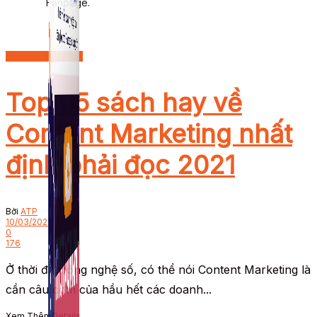
Fanpage.
Content Marketing
Top 05 sách hay về
Content Marketing nhất
định phải đọc 2021
Bởi
ATP
10/03/2023
0
176
Ở thời đại công nghệ số, có thể nói Content Marketing là
cần câu cơm của hầu hết các doanh...
Xem Thêm
Details