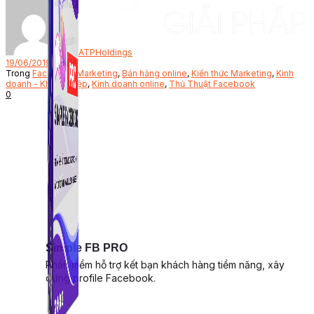
Bởi
ATPHoldings
19/06/2019
Trong
Facebook Marketing
,
Bán hàng online
,
Kiến thức Marketing
,
Kinh
doanh - Khởi nghiệp
,
Kinh doanh online
,
Thủ Thuật Facebook
0
Simple FB PRO
Phần mềm hỗ trợ kết bạn khách hàng tiềm năng, xây
dựng profile Facebook.