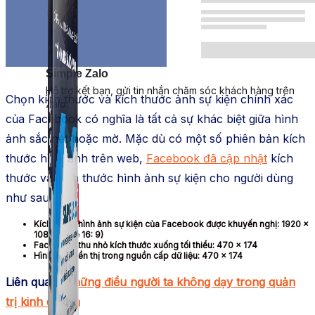
Simple Zalo
Hỗ trợ kết bạn, gửi tin nhắn chăm sóc khách hàng trên
Chọn kích thước và kích thước ảnh sự kiện chính xác
Zalo.
của Facebook có nghĩa là tất cả sự khác biệt giữa hình
ảnh sắc nét hoặc mờ. Mặc dù có một số phiên bản kích
thước hình ảnh trên web,
Facebook đã cập nhật
kích
thước và kích thước hình ảnh sự kiện cho người dùng
như sau:
Kích thước hình ảnh sự kiện của Facebook được khuyến nghị: 1920 x
1080 (Tỷ lệ 16: 9)
Facebook thu nhỏ kích thước xuống tối thiểu: 470 × 174
Hình ảnh hiển thị trong nguồn cấp dữ liệu: 470 x 174
Liên quan:
Những điều người ta không dạy trong quản
trị kinh doanh