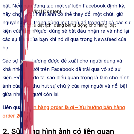
bật. Nếu bạn đang tạo một sự kiện Facebook định kỳ,
Auto Viral Content
hãy chọn một hình ảnh có thể thay đổi một chút, giữ
nguyên hoặc trong cùng một chủ đề trong tất cả các sự
Công cụ đặt lịch, đăng bài tự động cho hàng loạt
kiện của bạn. Người dùng sẽ bắt đầu nhận ra và nhớ lại
Fanpage.
các sự kiện của bạn khi nó đi qua trong Newsfeed của
họ.
Các sự kiện thường được đề xuất cho người dùng và
khá nhiều người trên Facebook đã trải qua vô số sự
kiện. Đó là lý do tại sao điều quan trọng là làm cho hình
ảnh của bạn thu hút sự chú ý của mọi người và nổi bật
giữa những người còn lại.
Liên quan:
Bán hàng order là gì – Xu hướng bán hàng
order 2019
2. Sử dụng hình ảnh có liên quan