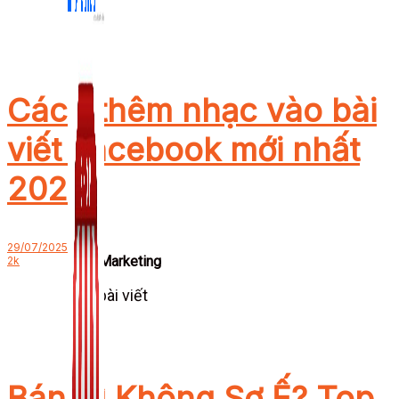
Cách thêm nhạc vào bài
viết Facebook mới nhất
2025
29/07/2025
Zalo Marketing
2k
104 bài viết
New
Bán Gì Không Sợ Ế? Top