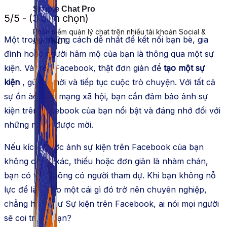
Simple Chat Pro
5/5 - (3 bình chọn)
Phần mềm quản lý chat trên nhiều tài khoản Social &
Một trong những cách dễ nhất để kết nối bạn bè, gia
sàn TMDT.
đình hoặc người hâm mộ của bạn là thông qua một sự
kiện. Và trên Facebook, thật đơn giản để
tạo một sự
kiện
, gửi lời mời và tiếp tục cuộc trò chuyện. Với tất cả
sự ồn ào trên mạng xã hội, bạn cần đảm bảo ảnh sự
kiện trên Facebook của bạn nổi bật và đáng nhớ đối với
những người được mời.
Nếu kích thước ảnh sự kiện trên Facebook của bạn
không chính xác, thiếu hoặc đơn giản là nhàm chán,
bạn có thể không có người tham dự. Khi bạn không nỗ
lực để làm cho một cái gì đó trở nên chuyên nghiệp,
chẳng hạn như Sự kiện trên Facebook, ai nói mọi người
sẽ coi trọng bạn?