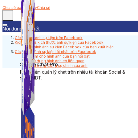
Chia sẻ bài viết này
Chia sẻ
Nội dung bài viết
Cách thêm ảnh sự kiện trên Facebook
Kích thước & kích thước ảnh sự kiện của Facebook
Nơi hình ảnh sự kiện Facebook của bạn xuất hiện
Cách chọn ảnh sự kiện tốt nhất trên Facebook
1. Làm cho hình ảnh của bạn nổi bật
2. Sử dụng hình ảnh có liên quan
Simple Chat Pro
3. Sử dụng Công cụ chỉnh sửa ảnh
Phần mềm quản lý chat trên nhiều tài khoản Social &
sàn TMDT.