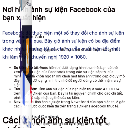
Nơi hình ảnh sự kiện Facebook của
bạn xuất hiện
Facebook đã thực hiện một số thay đổi cho ảnh sự kiện
Simple Zalo
trong vài năm qua. Bây giờ ảnh sự kiện có ba địa điểm
khác nhau, nhưng tất cả chúng vẫn xuất hiện tốt nhất
Hỗ trợ kết bạn, gửi tin nhắn chăm sóc khách hàng trên
Zalo.
khi làm theo khuyến nghị 1920 x 1080.
Sự kiện sắp tới:
Được hiển thị dưới dạng hình thu nhỏ, bạn có thể
xem ảnh sự kiện của Facebook trong các sự kiện sắp tới của
mình. Thật là khôn ngoan khi chọn một hình ảnh trông đẹp ở quy mô
đầy đủ và dưới dạng hình thu nhỏ để người dùng có thể nhận ra sự
kiện.
Trang sự kiện:
Hình ảnh sự kiện của bạn hiển thị ở mức 470 x 174
trên trang sự kiện của bạn. Đây là tài nguyên chính cho các chi tiết,
bình luận và cập nhật cụ thể của sự kiện.
Newsfeed:
Hình ảnh sự kiện trong Newsfeed của bạn hiển thị ở gần
các kích thước được hiển thị trên trang sự kiện Facebook thực tế.
Auto Viral Content
Cách chọn ảnh sự kiện tốt
Công cụ đặt lịch, đăng bài tự động cho hàng loạt