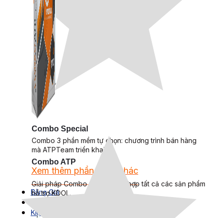
Combo Special
Combo 3 phần mềm tự chọn: chương trình bán hàng
mà ATPTeam triển khai.
Combo ATP
Xem thêm phần mềm khác
Xem thêm phần mềm khác
Giải pháp Combo ATP là tổng hợp tất cả các sản phẩm
Bảng Giá
hỗ trợ KDOL.
Thanh Toán
Kiến Thức Marketing