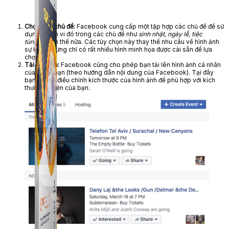
Chọn một chủ đề:
Facebook cung cấp một tập hợp các chủ đề để sử
dụng phạm vi đó trong các chủ đề như
sinh nhật, ngày lễ, tiệc
tùng
và hơn thế nữa. Các tùy chọn này thay thế nhu cầu về hình ảnh
sự kiện, nhưng chỉ có rất nhiều hình minh họa được cài sẵn để lựa
chọn.
Tải lên Ảnh:
Facebook cũng cho phép bạn tải lên hình ảnh cá nhân
của riêng bạn (theo hướng dẫn nội dung của Facebook). Tại đây
bạn có thể điều chỉnh kích thước của hình ảnh để phù hợp với kích
thước sự kiện của bạn.
Simple UID
Quét UID Facebook: UID profile, UID group, danh
sách tương tác