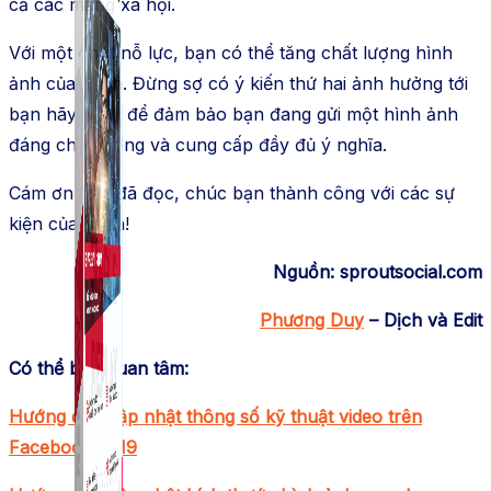
cả các mạng xã hội.
Với một chút nỗ lực, bạn có thể tăng chất lượng hình
ảnh của mình. Đừng sợ có ý kiến ​​thứ hai ảnh hưởng tới
bạn hãy tin là để đảm bảo bạn đang gửi một hình ảnh
đáng chất lượng và cung cấp đầy đủ ý nghĩa.
Cám ơn bạn đã đọc, chúc bạn thành công với các sự
kiện của mình!
Nguồn: sproutsocial.com
Phương Duy
– Dịch và Edit
Có thể bạn quan tâm:
Hướng dẫn cập nhật thông số kỹ thuật video trên
Facebook 2019