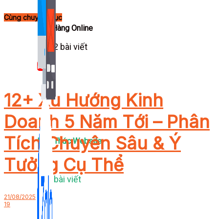
Cùng chuyên mục
Bán Hàng Online
2,632 bài viết
New
12+ Xu Hướng Kinh
Doanh 5 Năm Tới – Phân
Tích Chuyên Sâu & Ý
Kiến Thức Website
Tưởng Cụ Thể
309 bài viết
21/08/2025
19