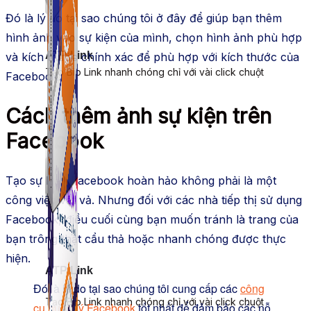
Đó là lý do tại sao chúng tôi ở đây để giúp bạn thêm
hình ảnh vào sự kiện của mình, chọn hình ảnh phù hợp
ATP Link
và kích thước chính xác để phù hợp với kích thước của
Tạo Bio Link nhanh chóng chỉ với vài click chuột
Facebook.
Cách thêm ảnh sự kiện trên
Facebook
Tạo sự kiện Facebook hoàn hảo không phải là một
công việc vất vả. Nhưng đối với các nhà tiếp thị sử dụng
Facebook, điều cuối cùng bạn muốn tránh là trang của
bạn trông thật cẩu thả hoặc nhanh chóng được thực
hiện.
ATP Link
Đó là lý do tại sao chúng tôi cung cấp các
công
Tạo Bio Link nhanh chóng chỉ với vài click chuột
cụ quản lý Facebook
tốt nhất để đảm bảo các nỗ