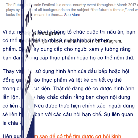
Ví dụ: nếu bạn là nhà hàng tổ chức cuộc thi nấu ăn, bạn
Simple Instagram
có thể muốn tránh chỉ sử dụng hình ảnh thực
Phần mềm gửi follow, nhắn tin, nuôi nick Instagram.
phẩm. Điều này cung cấp cho người xem ý tưởng rằng
bạn đang cung cấp thực phẩm hoặc họ có thể nếm thử.
Thay vào đó, sử dụng hình ảnh của đầu bếp hoặc hội
đồng giám khảo thực phẩm và liệt kê chi tiết cụ thể
trong chi tiết sự kiện. Thật dễ dàng để có được hình ảnh
lẫn lộn, vì vậy hãy chắc chắn rằng bạn chọn nội dung
có liên quan. Nếu được thực hiện chính xác, người dùng
sẽ liên hệ với bạn với các câu hỏi hạn chế. Sự liên quan
là chìa khóa!
Liên quan:
Làm sao để có thể tìm được cơ hội kinh