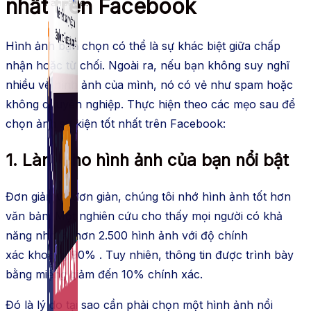
nhất trên Facebook
Fanpage.
Hình ảnh bạn chọn có thể là sự khác biệt giữa chấp
nhận hoặc từ chối. Ngoài ra, nếu bạn không suy nghĩ
nhiều về hình ảnh của mình, nó có vẻ như spam hoặc
không chuyên nghiệp. Thực hiện theo các mẹo sau để
chọn ảnh sự kiện tốt nhất trên Facebook:
1. Làm cho hình ảnh của bạn nổi bật
Đơn giản và đơn giản, chúng tôi nhớ hình ảnh tốt hơn
văn bản. Một nghiên cứu cho thấy mọi người có khả
năng nhớ lại hơn 2.500 hình ảnh với độ chính
xác khoảng 90% . Tuy nhiên, thông tin được trình bày
bằng miệng giảm đến 10% chính xác.
Đó là lý do tại sao cần phải chọn một hình ảnh nổi