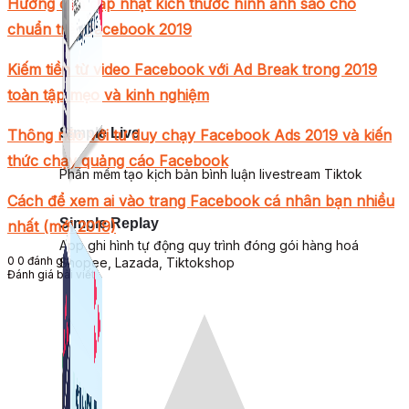
Hướng dẫn cập nhật kích thước hình ảnh sao cho
chuẩn trên facebook 2019
Kiếm tiền từ video Facebook với Ad Break trong 2019
toàn tập mẹo và kinh nghiệm
Simple Live
Thông não với tư duy chạy Facebook Ads 2019 và kiến
thức chạy quảng cáo Facebook
Phần mềm tạo kịch bản bình luận livestream Tiktok
Cách để xem ai vào trang Facebook cá nhân bạn nhiều
Simple Replay
nhất (mới 2019)
App ghi hình tự động quy trình đóng gói hàng hoá
0
0
đánh giá
Shopee, Lazada, Tiktokshop
Đánh giá bài viết