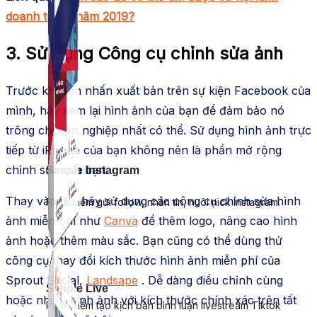
doanh trong năm 2019?
3. Sử dụng Công cụ chỉnh sửa ảnh
Trước khi bạn nhấn xuất bản trên sự kiện Facebook của
mình, hãy xem lại hình ảnh của bạn để đảm bảo nó
trông chuyên nghiệp nhất có thể. Sử dụng hình ảnh trực
tiếp từ iPhone của bạn không nên là phần mở rộng
chỉnh sửa của bạn.
Simple Instagram
Thay vào đó, hãy sử dụng các công cụ chỉnh sửa hình
Phần mềm gửi follow, nhắn tin, nuôi nick Instagram.
ảnh miễn phí như
Canva
để thêm logo, nâng cao hình
ảnh hoặc thêm màu sắc. Bạn cũng có thể dùng thử
công cụ thay đổi kích thước hình ảnh miễn phí của
Sprout Social,
Landsape
. Dễ dàng điều chỉnh cùng
Simple Live
hoặc nhiều hình ảnh với kích thước chính xác trên tất
Phần mềm tạo kịch bản bình luận livestream Tiktok