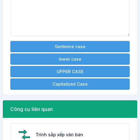
Sentence case
lower case
UPPER CASE
Capitalized Case
Công cụ liên quan
Trình sắp xếp văn bản