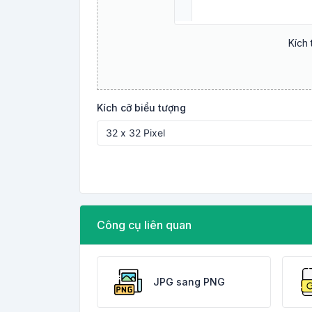
Kích 
Kích cỡ biểu tượng
Công cụ liên quan
JPG sang PNG