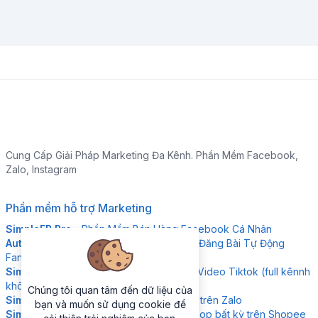
Cung Cấp Giải Pháp Marketing Đa Kênh. Phần Mềm Facebook,
Zalo, Instagram
Phần mềm hỗ trợ Marketing
SimpleFB Pro
- Phần Mềm Bán Hàng Facebook Cá Nhân
Auto Viral Content
- Phần Mềm Đặt Lịch Đăng Bài Tự Động
Fanpage
Simple Tikdown
- Phần Mềm Download Video Tiktok (full kênnh
không logo)
Chúng tôi quan tâm đến dữ liệu của
Simple ZNS
- Giải pháp gửi tin nhắn ZNS trên Zalo
bạn và muốn sử dụng cookie để
Simple Research
- Công cụ phân tích shop bất kỳ trên Shopee