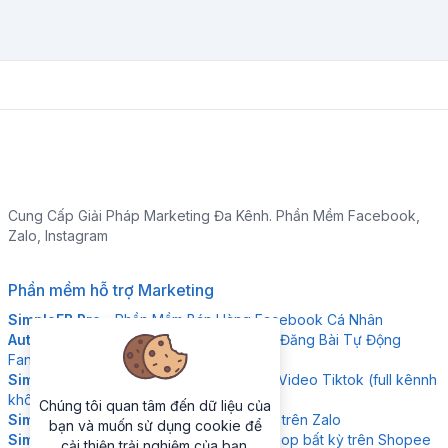
Cung Cấp Giải Pháp Marketing Đa Kênh. Phần Mềm Facebook,
Zalo, Instagram
Phần mềm hỗ trợ Marketing
SimpleFB Pro
- Phần Mềm Bán Hàng Facebook Cá Nhân
Auto Viral Content
- Phần Mềm Đặt Lịch Đăng Bài Tự Động
Fanpage
Simple Tikdown
- Phần Mềm Download Video Tiktok (full kênnh
không logo)
Chúng tôi quan tâm đến dữ liệu của
Simple ZNS
- Giải pháp gửi tin nhắn ZNS trên Zalo
bạn và muốn sử dụng cookie để
Simple Research
- Công cụ phân tích shop bất kỳ trên Shopee
cải thiện trải nghiệm của bạn.