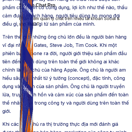
Simple Chat Pro
phẩm của mình có công dụng, lợi ích như thế nào, thấu
cảm được khách hàng, người tiêu dùng họ mong đợi
Phần mềm quản lý chat trên nhiều tài khoản Social &
điều gì, họ mua gì từ sản phẩm của mình.
sàn TMDT.
Trên thế giới những ông chủ lớn đều là người bán hàng
vĩ đại
như Bill Gates, Steve Job, Tim Cook. Khi một
phiên bản Iphone ra đời, người giới thiệu sản phẩm đầu
tiên đến người dùng trên toàn thế giới không ai khác
chính là ông chủ của hãng Apple. Ông chủ là người am
hiểu sâu sắc nhất từ ý tưởng (concept), đặc tính, công
dụng và lợi ích của sản phẩm. Ông chủ là người truyền
lửa, truyền linh hồn và cảm xúc của sản phẩm đến toàn
thể nhân viên trong công ty và người dùng trên toàn thế
giới.
Khi các ông chủ ra thị trường thực địa mới đánh giá