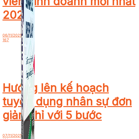
viên kinh doanh mới nhất
2020
06/11/2021
167
Hướng lên kế hoạch
tuyển dụng nhân sự đơn
giản chỉ với 5 bước
07/11/2021