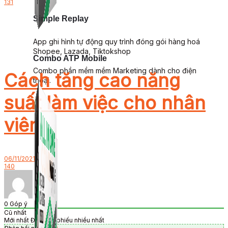
131
Simple Replay
App ghi hình tự động quy trình đóng gói hàng hoá
Shopee, Lazada, Tiktokshop
Combo ATP Mobile
Combo phần mềm mềm Marketing dành cho điện
Cách tăng cao năng
thoại.
suất làm việc cho nhân
viên
06/11/2021
140
0
Góp ý
Cũ nhất
Mới nhất
Được bỏ phiếu nhiều nhất