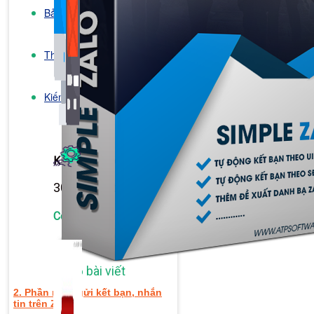
Bảng Giá
Thanh Toán
Kiến Thức Marketing
Kiến Thức Website
309 bài viết
Công Cụ Marketing
1,066 bài viết
2. Phần mềm gửi kết bạn, nhắn
tin trên Zalo