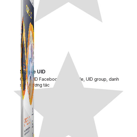
Simple UID
Quét UID Facebook: UID profile, UID group, danh
sách tương tác