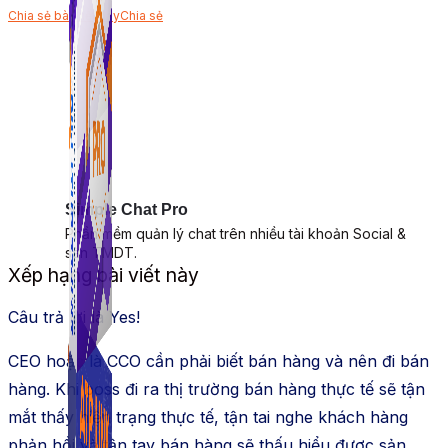
Chia sẻ bài viết này
Chia sẻ
Simple Chat Pro
Phần mềm quản lý chat trên nhiều tài khoản Social &
sàn TMDT.
Xếp hạng bài viết này
Câu trả lời là Yes!
CEO hoặc là CCO cần phải biết bán hàng và nên đi bán
hàng. Khi boss đi ra thị trường bán hàng thực tế sẽ tận
mắt thấy hiện trạng thực tế, tận tai nghe khách hàng
phản hồi và tận tay bán hàng sẽ thấu hiểu được sản