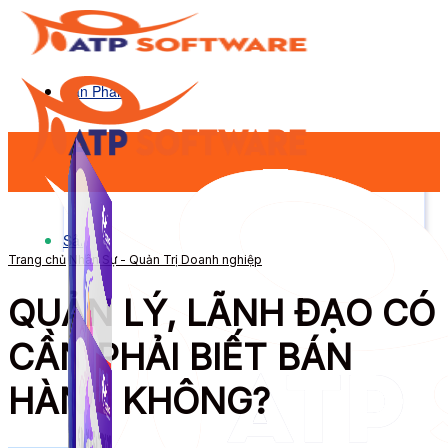
Sản Phẩm
Sản Phẩm
Trang chủ
Nhân Sự - Quản Trị Doanh nghiệp
QUẢN LÝ, LÃNH ĐẠO CÓ
CẦN PHẢI BIẾT BÁN
HÀNG KHÔNG?