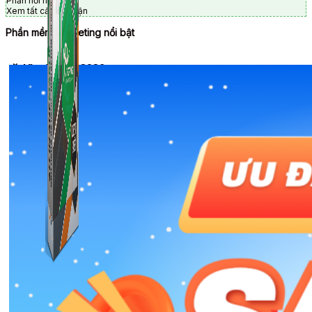
Phản hồi nội tuyến
Xem tất cả bình luận
Phần mềm Marketing nổi bật
🎉 Ưu đãi Tết 2026
Combo ATP Mobile
Combo ATP