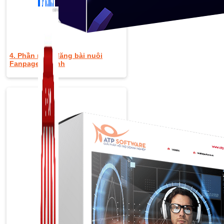
4. Phần mềm đăng bài nuôi
Fanpage vệ tinh
Zalo Marketing
104 bài viết
New