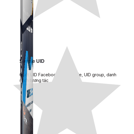
Simple UID
Quét UID Facebook: UID profile, UID group, danh
sách tương tác