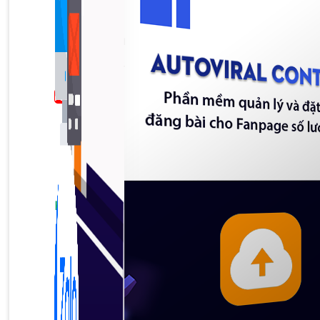
Bán Hàng Online
2,632 bài viết
New
Kiến Thức Website
309 bài viết