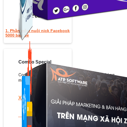
Kiếm Tiền MMO
1,422 bài viết
1. Phần mềm nuôi nick Facebook
5000 bạn bè
Combo Special
Combo 3 phần mềm tự chọn: chương trình bán hàng
mà ATPTeam triển khai.
Xem thêm phần mềm khác
Xem thêm phần mềm khác