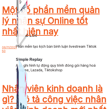
Một số phần mềm quản
lý nhân sự Online tốt
nhất hiện nay
Simple Live
Phần mềm tạo kịch bản bình luận livestream Tiktok
06/11/2021
50
Simple Replay
App ghi hình tự động quy trình đóng gói hàng hoá
Shopee, Lazada, Tiktokshop
Nhân viên kinh doanh là
gì? Mô tả công việc nhân