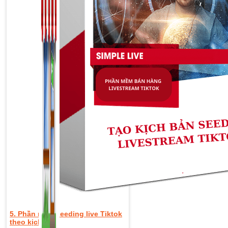
5. Phần mềm seeding live Tiktok
theo kịch bản