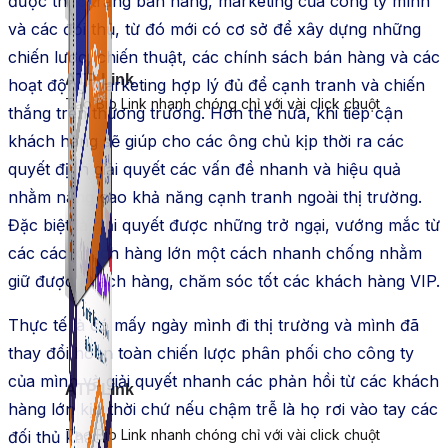
được thực trạng bán hàng, marketing của công ty mình
và các đối thủ, từ đó mới có cơ sở để xây dựng những
chiến lược, chiến thuật, các chính sách bán hàng và các
ATP Link
hoạt động marketing hợp lý đủ để cạnh tranh và chiến
Tạo Bio Link nhanh chóng chỉ với vài click chuột
thắng trên thương trường. Hơn thế nữa, khi tiếp cận
khách hàng sẽ giúp cho các ông chủ kịp thời ra các
quyết định giải quyết các vấn đề nhanh và hiệu quả
nhằm nâng cao khả năng cạnh tranh ngoài thị trường.
Đặc biệt là giải quyết được những trở ngại, vướng mắc từ
các các khách hàng lớn một cách nhanh chống nhằm
giữ được khách hàng, chăm sóc tốt các khách hàng VIP.
Thực tế là có mấy ngày mình đi thị trường và mình đã
thay đổi hoàn toàn chiến lược phân phối cho công ty
của mình và giải quyết nhanh các phản hồi từ các khách
ATP Link
hàng lớn kịp thời chứ nếu chậm trễ là họ rơi vào tay các
Tạo Bio Link nhanh chóng chỉ với vài click chuột
đối thủ khác.