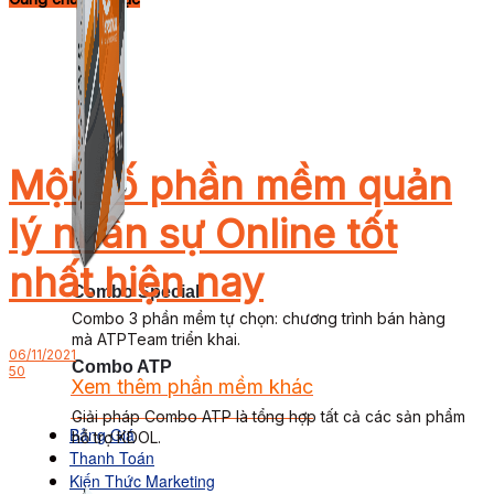
Một số phần mềm quản
lý nhân sự Online tốt
nhất hiện nay
Combo Special
Combo 3 phần mềm tự chọn: chương trình bán hàng
mà ATPTeam triển khai.
06/11/2021
Combo ATP
50
Xem thêm phần mềm khác
Xem thêm phần mềm khác
Giải pháp Combo ATP là tổng hợp tất cả các sản phẩm
Bảng Giá
hỗ trợ KDOL.
Thanh Toán
Kiến Thức Marketing