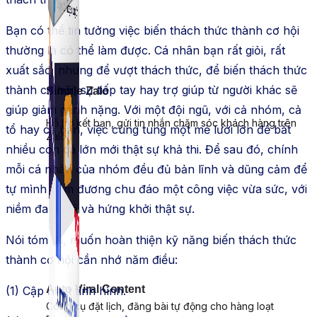
Bạn có thể tin tưởng việc biến thách thức thành cơ hội
thường là có thể làm được. Cá nhân bạn rất giỏi, rất
xuất sắc, nhưng để vượt thách thức, để biến thách thức
thành cơ hội, sự tiếp tay hay trợ giúp từ người khác sẽ
Simple Zalo
giúp giảm gánh nặng. Với một đội ngũ, với cả nhóm, cả
Hỗ trợ kết bạn, gửi tin nhắn chăm sóc khách hàng trên
tổ hay cả ban, việc cùng tung một mẻ lưới lớn để bắt
Zalo.
nhiều con cá lớn mới thật sự khả thi. Để sau đó, chính
mỗi cá nhân của nhóm đều đủ bản lĩnh và dũng cảm để
tự mình đảm đương chu đáo một công việc vừa sức, với
niềm đam mê và hứng khởi thật sự.
Nói tóm lại, muốn hoàn thiện kỹ năng biến thách thức
thành cơ hội cần nhớ năm điều:
Auto Viral Content
(1) Cập nhật tình hình.
Công cụ đặt lịch, đăng bài tự động cho hàng loạt