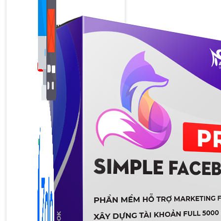
Bán Hàng Online
2,632 bài viết
New
Kiến Thức Website
309 bài viết