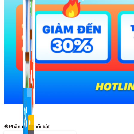
1,422 bài viết
Liên hệ: 0967.9999.11
🎯Phần mềm nổi bật