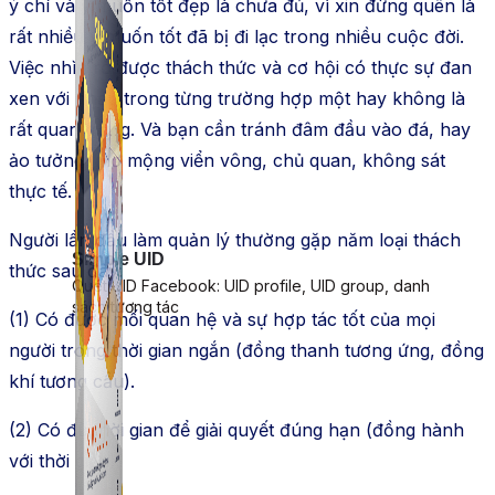
ý chí và ý muốn tốt đẹp là chưa đủ, vì xin đừng quên là
rất nhiều ý muốn tốt đã bị đi lạc trong nhiều cuộc đời.
Việc nhìn rõ được thách thức và cơ hội có thực sự đan
xen với nhau trong từng trường hợp một hay không là
rất quan trọng. Và bạn cần tránh đâm đầu vào đá, hay
ảo tưởng, mơ mộng viển vông, chủ quan, không sát
thực tế.
Người lần đầu làm quản lý thường gặp năm loại thách
Simple UID
thức sau đây:
Quét UID Facebook: UID profile, UID group, danh
sách tương tác
(1) Có được mối quan hệ và sự hợp tác tốt của mọi
người trong thời gian ngắn (đồng thanh tương ứng, đồng
khí tương cầu).
(2) Có đủ thời gian để giải quyết đúng hạn (đồng hành
với thời gian).