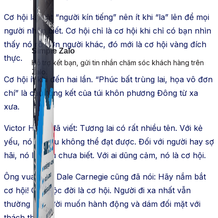
Cơ hội là một “người kín tiếng” nên ít khi “la” lên để mọi
người nhận biết. Cơ hội chỉ là cơ hội khi chỉ có bạn nhìn
thấy nó rõ hơn người khác, đó mới là cơ hội vàng đích
Simple Zalo
thực.
Hỗ trợ kết bạn, gửi tin nhắn chăm sóc khách hàng trên
Zalo.
Cơ hội ít khi đến hai lần. “Phúc bất trùng lai, họa vô đơn
chí” là câu tổng kết của túi khôn phương Đông từ xa
xưa.
Victor Hugo đã viết: Tương lai có rất nhiều tên. Với kẻ
yếu, nó là điều không thể đạt được. Đối với người hay sợ
hãi, nó là điều chưa biết. Với ai dũng cảm, nó là cơ hội.
Ông vua thép Dale Carnegie cũng đã nói: Hãy nắm bắt
cơ hội! Cả cuộc đời là cơ hội. Người đi xa nhất vẫn
thường là người muốn hành động và dám đối mặt với
thách thức.