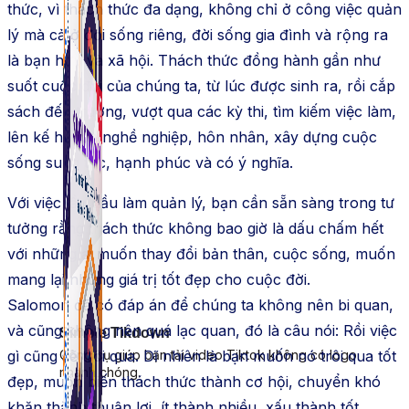
thức, vì thách thức đa dạng, không chỉ ở công việc quản
lý mà cả ở đời sống riêng, đời sống gia đình và rộng ra
là bạn hữu và xã hội. Thách thức đồng hành gần như
suốt cuộc đời của chúng ta, từ lúc được sinh ra, rồi cắp
sách đến trường, vượt qua các kỳ thi, tìm kiếm việc làm,
lên kế hoạch nghề nghiệp, hôn nhân, xây dựng cuộc
sống sung túc, hạnh phúc và có ý nghĩa.
Với việc lần đầu làm quản lý, bạn cần sẵn sàng trong tư
tưởng rằng thách thức không bao giờ là dấu chấm hết
với những ai muốn thay đổi bản thân, cuộc sống, muốn
mang lại những giá trị tốt đẹp cho cuộc đời.
Salomon đã có đáp án để chúng ta không nên bi quan,
và cũng không nên quá lạc quan, đó là câu nói: Rồi việc
Simple Tikdown
Công cụ giúp bạn tải video Tiktok không có logo
gì cũng sẽ trôi qua. Dĩ nhiên là bạn muốn nó trôi qua tốt
nhanh chóng.
đẹp, muốn biến thách thức thành cơ hội, chuyển khó
khăn thành thuận lợi, ít thành nhiều, xấu thành tốt,