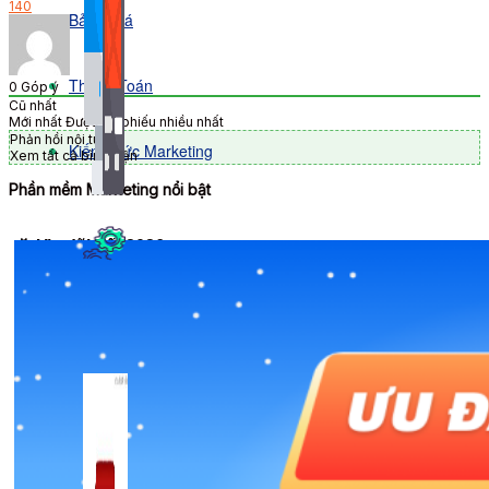
140
Bảng Giá
Thanh Toán
0
Góp ý
Cũ nhất
Mới nhất
Được bỏ phiếu nhiều nhất
Phản hồi nội tuyến
Kiến Thức Marketing
Xem tất cả bình luận
Phần mềm Marketing nổi bật
🎉 Ưu đãi Tết 2026
Kiến Thức Website
309 bài viết
Công Cụ Marketing
1,066 bài viết