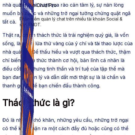
nhà quản lý trẻ vượt qua rào cản tâm lý, sự nản lòng
Simple Chat Pro
muốn bỏ cuộc và những trở ngại tưởng chừng quật ngã
Phần mềm quản lý chat trên nhiều tài khoản Social &
tất cả.
sàn TMDT.
Thật ra, chính thách thức là trải nghiệm quý giá, là vốn
sống, là ngọn lửa thử vàng của ý chí và tài thao lược của
nhà quản lý. Để thấu hiểu và vượt qua thách thức, thậm
chí biến thách thức thành cơ hội, bản lĩnh cá nhân là
điều cốt lõi, nhưng tinh thần và trí tuệ của tập thể mà
bạn đang quản lý và dẫn dắt mới thật sự là lá chắn và
thanh gươm để bạn chiến đấu thành công.
Thách thức là gì?
Đó là những khó khăn, những yêu cầu, những trở ngại
có thể khó nhận ra một cách đầy đủ hoặc cũng có thể