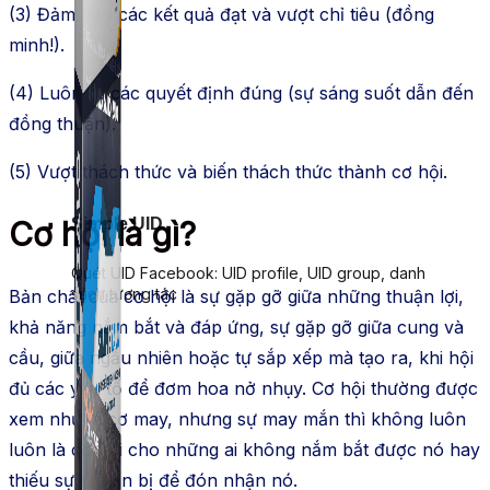
(3) Đảm bảo các kết quả đạt và vượt chỉ tiêu (đồng
minh!).
(4) Luôn ra các quyết định đúng (sự sáng suốt dẫn đến
đồng thuận).
(5) Vượt thách thức và biến thách thức thành cơ hội.
Simple UID
Cơ hội là gì?
Quét UID Facebook: UID profile, UID group, danh
sách tương tác
Bản chất của cơ hội là sự gặp gỡ giữa những thuận lợi,
khả năng nắm bắt và đáp ứng, sự gặp gỡ giữa cung và
cầu, giữa ngẫu nhiên hoặc tự sắp xếp mà tạo ra, khi hội
đủ các yếu tố để đơm hoa nở nhụy. Cơ hội thường được
xem như là cơ may, nhưng sự may mắn thì không luôn
luôn là cơ hội cho những ai không nắm bắt được nó hay
thiếu sự chuẩn bị để đón nhận nó.