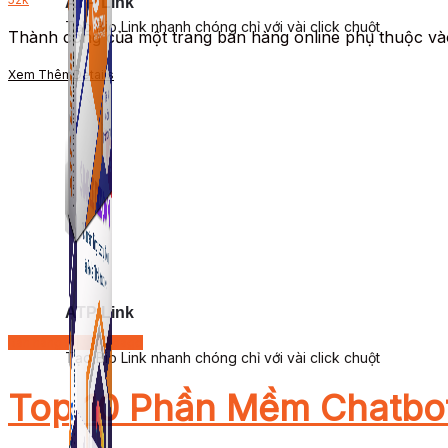
ATP Link
Tạo Bio Link nhanh chóng chỉ với vài click chuột
Thành công của một trang bán hàng online phụ thuộc vào 
Xem Thêm
Details
ATP Link
Bán hàng trên Fanpage
Tạo Bio Link nhanh chóng chỉ với vài click chuột
Top 10 Phần Mềm Chatbot