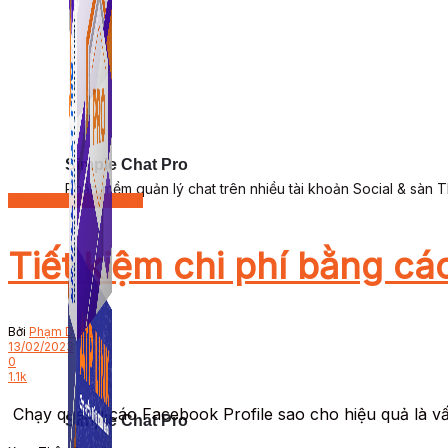
Simple Chat Pro
Phần mềm quản lý chat trên nhiều tài khoản Social & sàn 
Bán hàng trên Fanpage
Tiết kiệm chi phí bằng c
Bởi
Phạm Dung
13/02/2023
0
1.1k
Chạy quảng cáo Facebook Profile sao cho hiệu quả là vấ
Simple Chat Pro