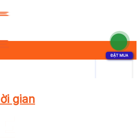
ĐẶT MUA
ĐẶT MUA
ời gian