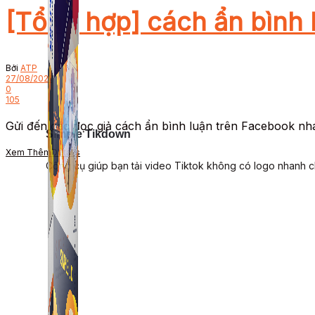
[Tổng hợp] cách ẩn bình 
Bởi
ATP
27/08/2021
0
105
Gửi đến các đọc giả cách ẩn bình luận trên Facebook nha
Simple Tikdown
Xem Thêm
Details
Công cụ giúp bạn tải video Tiktok không có logo nhanh 