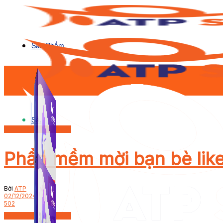
Sản Phẩm
Sản Phẩm
Bán hàng trên Fanpage
Phần mềm mời bạn bè like 
Bởi
ATP
02/12/2024
502
Bán hàng trên Fanpage