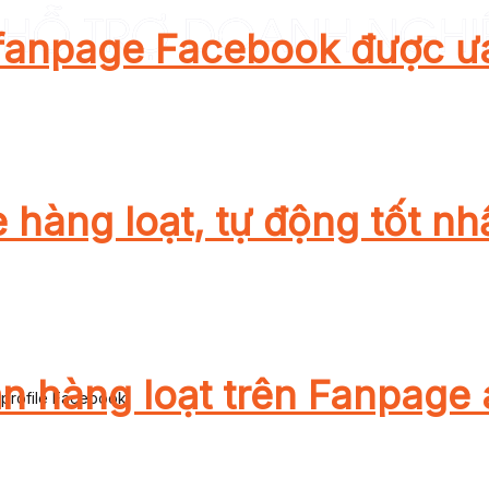
 fanpage Facebook được ư
 hàng loạt, tự động tốt nh
n hàng loạt trên Fanpage 
 profile Facebook.