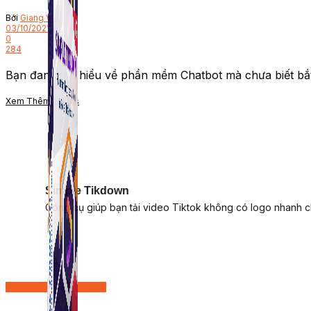
Bởi
Giang Vũ
03/10/2021
0
284
Bạn đang tìm hiểu về phần mềm Chatbot mà chưa biết bắ
Xem Thêm
Details
Simple Tikdown
Công cụ giúp bạn tải video Tiktok không có logo nhanh 
Kinh doanh - Khởi nghiệp