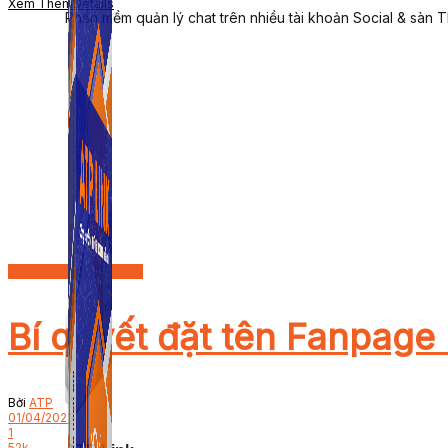
Xem Thêm
Details
Phần mềm quản lý chat trên nhiều tài khoản Social & sàn 
Bán hàng trên Fanpage
Bí quyết đặt tên Fanpag
Bởi
ATP
01/04/2023
1
52k