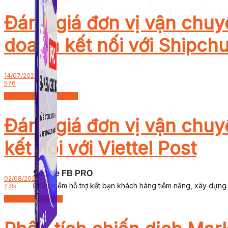
Đánh giá đơn vị vận chuy
doanh kết nối với Shipch
14/07/2022
576
Kinh doanh - Khởi nghiệp
Đánh giá đơn vị vận chuy
kết nối với Viettel Post
Simple FB PRO
02/08/2022
Phần mềm hỗ trợ kết bạn khách hàng tiềm năng, xây dựng
2.8k
Kiến thức Marketing