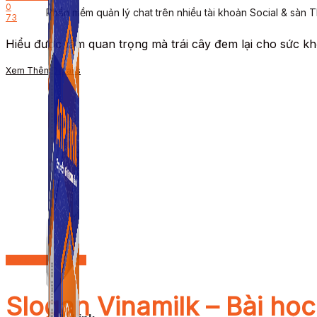
0
Phần mềm quản lý chat trên nhiều tài khoản Social & sàn 
73
Hiểu được tầm quan trọng mà trái cây đem lại cho sức kh
Xem Thêm
Details
Review thương hiệu
Slogan Vinamilk – Bài học