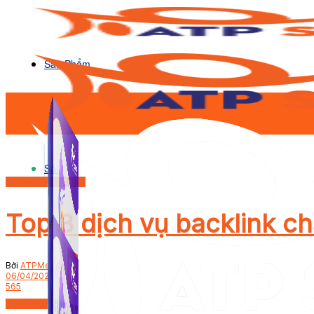
Sản Phẩm
Sản Phẩm
Review thương hiệu
Top 3 dịch vụ backlink ch
Bởi
ATPMedia
06/04/2023
565
Bán hàng online