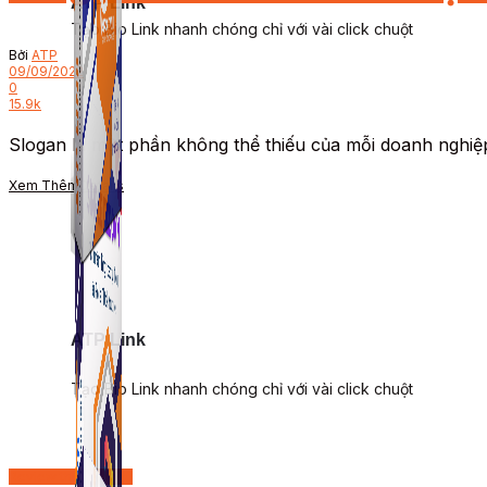
ATP Link
Tạo Bio Link nhanh chóng chỉ với vài click chuột
Bởi
ATP
09/09/2022
0
15.9k
Slogan là một phần không thể thiếu của mỗi doanh nghiệp,
Xem Thêm
Details
ATP Link
Tạo Bio Link nhanh chóng chỉ với vài click chuột
Review thương hiệu