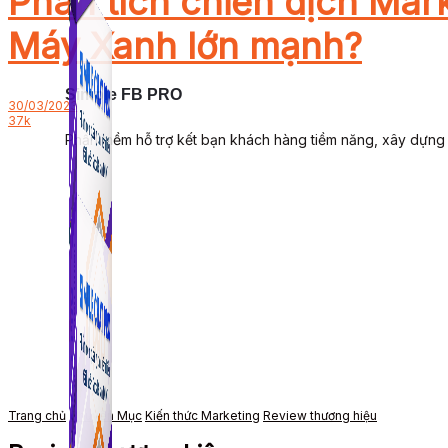
Phân tích chiến dịch Mar
Máy Xanh lớn mạnh?
Simple FB PRO
30/03/2023
37k
Phần mềm hỗ trợ kết bạn khách hàng tiềm năng, xây dựng
Trang chủ
Chuyên Mục
Kiến thức Marketing
Review thương hiệu