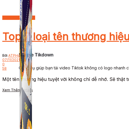
Review thương hiệu
Top 7 loại tên thương hiệ
Simple Tikdown
Bởi
ATPHoldings
07/11/2021
0
Công cụ giúp bạn tải video Tiktok không có logo nhanh 
58
Một tên thương hiệu tuyệt vời không chỉ dễ nhớ. Sẽ thật t
Xem Thêm
Details