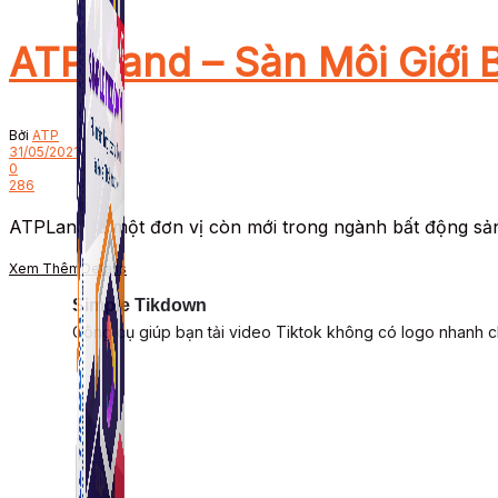
ATP Land – Sàn Môi Giới 
Bởi
ATP
31/05/2021
0
286
ATPLand là một đơn vị còn mới trong ngành bất động sản, 
Xem Thêm
Details
Simple Tikdown
Công cụ giúp bạn tải video Tiktok không có logo nhanh 