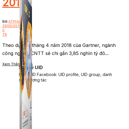
2019
Bởi
ATPHoldings
29/05/2019
0
79
Theo dự báo tháng 4 năm 2018 của Gartner, ngành
công nghiệp CNTT sẽ chi gần 3,85 nghìn tỷ đô...
Xem Thêm
Details
Simple UID
Quét UID Facebook: UID profile, UID group, danh
sách tương tác