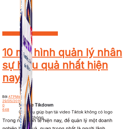
Nhân Sự - Quản Trị Doanh nghiệp
10 mô hình quản lý nhân
sự hiệu quả nhất hiện
nay
Bởi
ATPMedia
29/05/2019
Simple Tikdown
0
648
Công cụ giúp bạn tải video Tiktok không có logo
nhanh chóng.
Trong nền kinh tế hiện nay, để quản lý một doanh
nghiệp hiệu quả, quan trọng nhất là người lãnh...