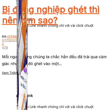
Bị đồng nghiệp ghét thì
nên làm sao?
ATP Link
Tạo Bio Link nhanh chóng chỉ với vài click chuột
Bởi
ATPMedia
07/11/2021
0
478
Mỗi người trong chúng ta chắc hẳn đều đã trải qua cảm
giác như bị ai đó ghét vào một...
Xem Thêm
Details
ATP Link
Tạo Bio Link nhanh chóng chỉ với vài click chuột