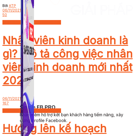
Bởi
ATP
06/11/2021
50
Nhân Sự - Quản Trị Doanh nghiệp
Nhân viên kinh doanh là
gì? Mô tả công việc nhân
viên kinh doanh mới nhất
2020
06/11/2021
167
Simple FB PRO
Nhân Sự - Quản Trị Doanh nghiệp
Phần mềm hỗ trợ kết bạn khách hàng tiềm năng, xây
dựng profile Facebook.
Hướng lên kế hoạch