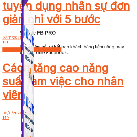
tuyển dụng nhân sự đơn
giản chỉ với 5 bước
Simple FB PRO
07/11/2021
131
Phần mềm hỗ trợ kết bạn khách hàng tiềm năng, xây
Nhân Sự - Quản Trị Doanh nghiệp
dựng profile Facebook.
Cách tăng cao năng
suất làm việc cho nhân
viên
06/11/2021
140