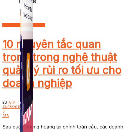
Fanpage.
Kinh doanh - Khởi nghiệp
10 nguyên tắc quan
trọng trong nghệ thuật
quản lý rủi ro tối ưu cho
doanh nghiệp
Bởi
ATP
13/05/2019
0
258
Sau cuộc khủng hoảng tài chính toàn cầu, các doanh