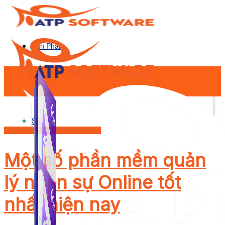
Sản Phẩm
Sản Phẩm
Nhân Sự - Quản Trị Doanh nghiệp
Một số phần mềm quản
lý nhân sự Online tốt
nhất hiện nay