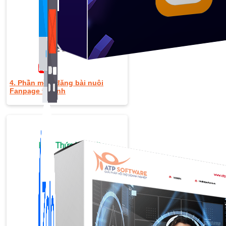
Bán Hàng Online
2,632 bài viết
New
4. Phần mềm đăng bài nuôi
Fanpage vệ tinh
Kiến Thức Website
309 bài viết