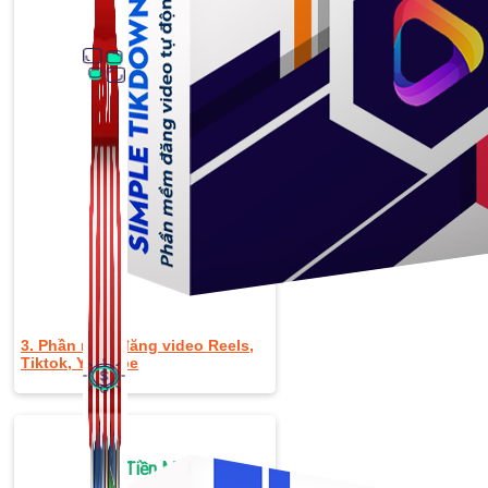
Thủ Thuật Facebook
536 bài viết
3. Phần mềm đăng video Reels,
Tiktok, Youtube
Kiếm Tiền MMO