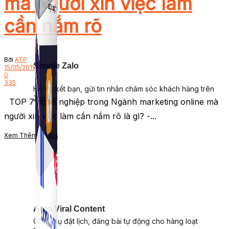
mà người xin việc làm
cần nắm rõ
Bởi
ATP
Simple Zalo
15/05/2019
0
335
Hỗ trợ kết bạn, gửi tin nhắn chăm sóc khách hàng trên
Zalo.
TOP 7 nghề nghiệp trong Ngành marketing online mà
người xin việc làm cần nắm rõ là gì? -...
Xem Thêm
Details
Auto Viral Content
Công cụ đặt lịch, đăng bài tự động cho hàng loạt