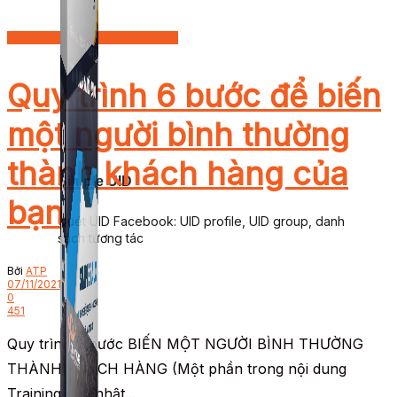
Nhân Sự - Quản Trị Doanh nghiệp
Quy trình 6 bước để biến
một người bình thường
thành khách hàng của
Simple UID
bạn
Quét UID Facebook: UID profile, UID group, danh
sách tương tác
Bởi
ATP
07/11/2021
0
451
Quy trình 6 bước BIẾN MỘT NGƯỜI BÌNH THƯỜNG
THÀNH KHÁCH HÀNG (Một phần trong nội dung
Training chủ nhật...