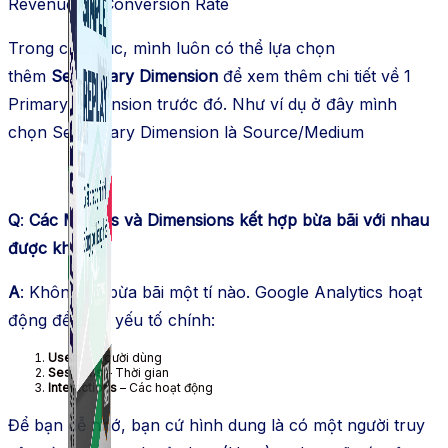
Revenue và Conversion Rate
Trong các mục, mình luôn có thể lựa chọn
thêm
Secondary Dimension
để xem thêm chi tiết về 1
Primary Dimension trước đó. Như ví dụ ở đây mình
chọn Secondary Dimension là Source/Medium
Q
:
Các Metrics và Dimensions kết hợp bừa bãi với nhau
được không?
A
: Không hề bừa bãi một tí nào. Google Analytics hoạt
động để đo 3 yếu tố chính:
Users
– Người dùng
Sessions
– Thời gian
Interactions
– Các hoạt động
Để bạn dễ nhớ, bạn cứ hình dung là có một người truy