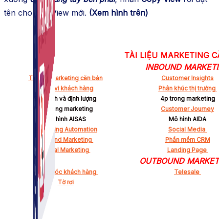
tên cho bản View mới.
(Xem hình trên)
TÀI LIỆU MARKETING 
INBOUND MARKET
Tài liệu marketing căn bản
Customer Insights
Hành vi khách hàng
Phân khúc thị trường
Định tính và định lượng
4p trong marketing
4c trong marketing
Customer Journey
Mô hình AISAS
Mô hình AIDA
Marketing Automation
Social Media
Inbound Marketing
Phần mềm CRM
Social Marketing
Landing Page
OUTBOUND MARKE
Chăm sóc khách hàng
Telesale
Tờ rơi