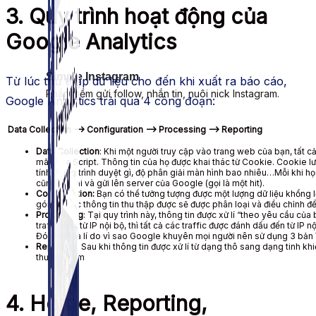
3. Quy trình hoạt động của
Google Analytics
Simple Instagram
Từ lúc thu thập dữ liệu cho đến khi xuất ra báo cáo,
Phần mềm gửi follow, nhắn tin, nuôi nick Instagram.
Google Analytics trải qua 4 công đoạn:
Data Collection –> Configuration –> Processing –> Reporting
Data Collection
: Khi một người truy cập vào trang web của bạn, tất 
mã Java Script. Thông tin của họ được khai thác từ Cookie. Cookie lưu
tính, dùng trình duyệt gì, độ phân giải màn hình bao nhiêu…Mỗi khi 
cũng ghi lại và gửi lên server của Google (gọi là một hit).
Configuration:
Bạn có thể tưởng tượng được một lượng dữ liệu khổng 
gói lại. Các thông tin thu thập được sẽ được phân loại và điều chỉnh để 
Processing
: Tại quy trình này, thông tin được xử lí “theo yêu cầu của
traffic đến từ IP nội bộ, thì tất cả các traffic được đánh dấu đến từ IP n
Đó chính là lí do vì sao Google khuyên mọi người nên sử dụng 3 bản 
Reporting
: Sau khi thông tin được xử lí từ dạng thô sang dạng tinh k
thường xem
4. Home, Reporting,