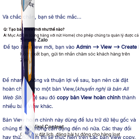
Và chắc chắn, bạn sẽ thắc mắc…
Q:
Tạo bản View mới như thế nào?
A:
Mục Admin (cùng hàng với nút Home) cho phép chúng ta quản lý được các 
Simple Zalo
Để tạo bản View mới, bạn vào
Admin –> View –> Create
Hỗ trợ kết bạn, gửi tin nhắn chăm sóc khách hàng trên
Zalo.
Để nhanh chóng và thuận lợi về sau, bạn nên cài đặt
hoàn chỉnh cho một bản View,(
khuyến nghị là bản All
Web Site Data
) sau đó
copy bản View hoàn chỉnh
thành
nhiều bản View khác.
Bản View hoàn chỉnh này dùng để lưu trữ dữ liệu gốc và
Auto Viral Content
chúng ta sẽ không cần đụng đến nó nữa. Các thay đổi
Công cụ đặt lịch, đăng bài tự động cho hàng loạt
hay thử nghiệm thì sẽ thực hiện trên các bản View copy.