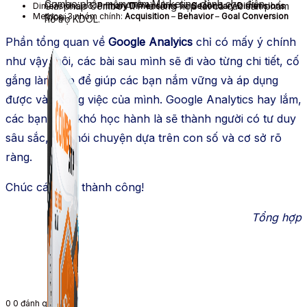
Combo phần mềm mềm Marketing dành cho điện
Giải pháp Combo ATP là tổng hợp tất cả các sản phẩm
Dimensions có:
Primary Dimensions
và
Secondary Dimensions
thoại.
Metrics: 3 nhóm chính:
Acquisition
–
Behavior
–
Goal Conversion
hỗ trợ KDOL.
Phần tổng quan về
Google Analyics
chỉ có mấy ý chính
như vậy thôi, các bài sau mình sẽ đi vào từng chi tiết, cố
gắng làm sao để giúp các bạn nắm vững và áp dụng
được vào công việc của mình. Google Analytics hay lắm,
các bạn chịu khó học hành là sẽ thành người có tư duy
sâu sắc, biết nói chuyện dựa trên con số và cơ sở rõ
ràng.
Chúc các bạn thành công!
Tổng hợp
0
0
đánh giá