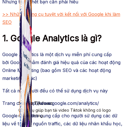
Nhưng trước hết bạn cần phải hiểu
>> Những công cụ tuyệt vời kết nối với Google khi làm
SEO
1. Google Analytics là gì?
Google Analytics là một dịch vụ miễn phí cung cấp
bởi Google nhằm đánh giá hiệu quả của các hoạt động
Online Marketing (bao gồm SEO và các hoạt động
marketing khác)
Tất cả mọi người đều có thể sử dụng dịch vụ này
Trang chủ: http://www.google.com/analytics/
Simple Tikdown
Công cụ giúp bạn tải video Tiktok không có logo
Google Analytics cung cấp cho người sử dụng các dữ
nhanh chóng.
liệu về traffic, nguồn traffic, các dữ liệu nhân khẩu học,