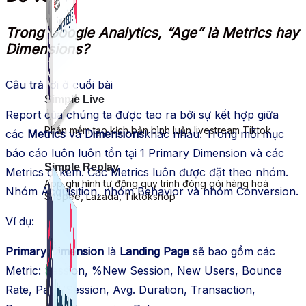
Trong Google Analytics, “Age” là Metrics hay
Dimensions?
Câu trả lời ở cuối bài
Simple Live
Report của chúng ta được tao ra bởi sự kết hợp giữa
Phần mềm tạo kịch bản bình luận livestream Tiktok
các
Metrics
và
Dimensions
khác nhau. Trong mỗi mục
báo cáo luôn luôn tồn tại 1 Primary Dimension và các
Simple Replay
Metrics đi kèm. Các Metrics luôn được đặt theo nhóm.
App ghi hình tự động quy trình đóng gói hàng hoá
Nhóm Acquisition, nhóm Behavior và nhóm Conversion.
Shopee, Lazada, Tiktokshop
Ví dụ:
Primary Dimension
là
Landing Page
sẽ bao gồm các
Metric: Session, %New Session, New Users, Bounce
Rate, Page/Session, Avg. Duration, Transaction,