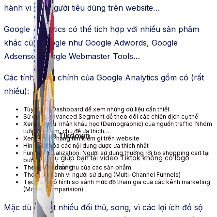
hành vi của người tiêu dùng trên website…
Google Analytics có thể tích hợp với nhiều sản phẩm
khác của Google như Google Adwords, Google
Adsense, Google Webmaster Tools…
Các tính năng chính của Google Analytics gồm có (rất
nhiều):
Tùy chỉnh Dashboard để xem những dữ liệu cần thiết
Sử dụng Advanced Segment để theo dõi các chiến dịch cụ thể
Xem dữ liệu nhân khẩu học (Demographic) của nguồn traffic: Nhóm
tuổi, địa điểm, chủ đề ưa thích…
Simple Tikdown
Xem khách hàng tìm kiếm gì trên website
Hình ảnh hóa các nội dung được ưa thích nhất
Funnel Visualization: Người sử dụng thường rời bỏ shopping cart tại
Công cụ giúp bạn tải video Tiktok không có logo
bước nào
nhanh chóng.
Theo dõi doanh thu của các sản phẩm
Theo dõi hành vi người sử dụng (Multi-Channel Funnels)
Tạo các mô hình so sánh mức độ tham gia của các kênh marketing
(Model Comparision)
Mặc dù có rất nhiều đối thủ, song, vì các lợi ích đồ sộ