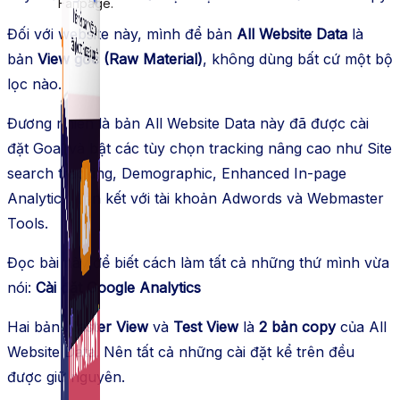
Fanpage.
Đối với website này, mình để bản
All Website Data
là
bản
View gốc (Raw Material)
, không dùng bất cứ một bộ
lọc nào.
Đương nhiên là bản All Website Data này đã được cài
đặt Goal và bật các tùy chọn tracking nâng cao như Site
search tracking, Demographic, Enhanced In-page
Analytics, liên kết với tài khoản Adwords và Webmaster
Tools.
Đọc bài này để biết cách làm tất cả những thứ mình vừa
nói:
Cài đặt Google Analytics
Hai bản
Master View
và
Test View
là
2 bản copy
của All
Website Data. Nên tất cả những cài đặt kể trên đều
được giữ nguyên.