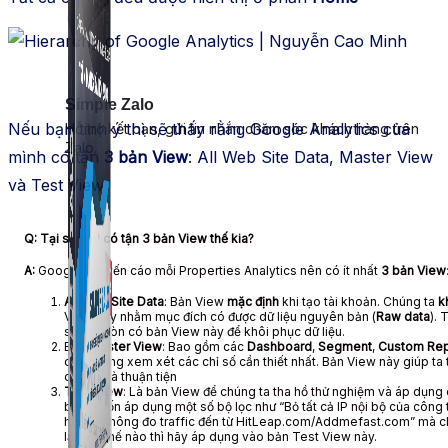
Simple Zalo
Nếu bạn tinh ý thì sẽ thấy rằng Google Analytics của
Hỗ trợ kết bạn, gửi tin nhắn chăm sóc khách hàng trên
Zalo.
mình có tận
3 bản View
: All Web Site Data, Master View
và Test View
Q: Tại sao lại có tận 3 bản View thế kia?
A:
Google khuyến cáo mỗi Properties Analytics nên có ít nhất
3 bản View
All Web Site Data
: Bản View
mặc định
khi tạo tài khoản. Chúng ta
k
View này nhằm mục đích có được dữ liệu nguyên bản (
Raw data
). 
sót thì còn có bản View này để khôi phục dữ liệu.
Bản
Master View
: Bao gồm các
Dashboard
,
Segment
,
Custom Rep
chỉ thường xem xét các chỉ số cần thiết nhất. Bản View này giúp ta
chóng và thuận tiện
Test View
: Là bản View để chúng ta tha hồ thử nghiệm và áp dụng 
bạn muốn áp dụng một số bộ lọc như “Bỏ tất cả IP nội bộ của công ty
hoặc “Không đo traffic đến từ HitLeap.com/Addmefast.com” mà ch
lại như thế nào thì hãy áp dụng vào bản Test View này.