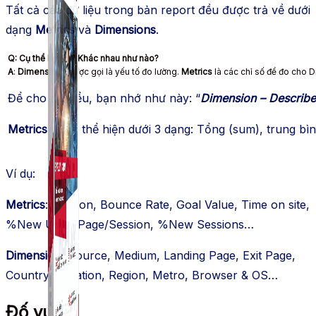
Tất cả các dữ liệu trong bản report đều được trả về dưới
dạng
Metrics
và
Dimensions
.
Q: Cụ thể hơn đi? Khác nhau như nào?
A
:
Dimensions
được gọi là yếu tố đo lường.
Metrics
là các chỉ số để đo cho D
Để cho dễ hiểu, bạn nhớ như này: “
Dimension – Describe
Metrics
được thể hiện dưới 3 dạng: Tổng (sum), trung bình 
Ví dụ:
Metrics
: Session, Bounce Rate, Goal Value, Time on site,
%New User, Page/Session, %New Sessions…
Dimension
: Source, Medium, Landing Page, Exit Page,
Country, Location, Region, Metro, Browser & OS…
Đố vui: