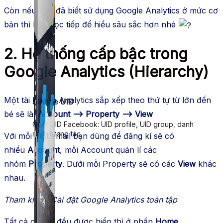
Còn nếu bạn đã biết sử dụng Google Analytics ở mức cơ
bản thì hãy đọc tiếp để hiểu sâu sắc hơn nhé
2. Hệ thống cấp bậc trong
Google Analytics (Hierarchy)
Một tài khoản Analytics sắp xếp theo thứ tự từ lớn đến
Simple UID
bé sẽ là:
Account –> Property –> View
Quét UID Facebook: UID profile, UID group, danh
sách tương tác
Với mỗi một email bạn dùng để đăng kí sẽ có
nhiều
Account
, mỗi Account quản lí các
nhóm
Property
. Dưới mỗi Property sẽ có các
View
khác
nhau.
Tham khảo: Cài đặt Google Analytics toàn tập
Tất cả chúng đều được hiển thị ở phần
Home