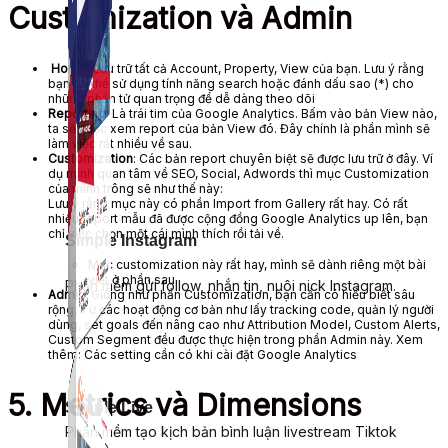
Customization và Admin
Home
: Lưu trữ tất cả Account, Property, View của bạn. Lưu ý rằng
bạn có thể sử dụng tính năng search hoặc đánh dấu sao (*) cho
những phần tử quan trọng để dễ dàng theo dõi
Reporting
: Là trái tim của Google Analytics. Bấm vào bản View nào,
ta sẽ được xem report của bản View đó. Đây chính là phần mình sẽ
làm việc rất nhiều về sau.
Customization
: Các bản report chuyên biệt sẽ được lưu trữ ở đây. Ví
dụ mình quan tâm về SEO, Social, Adwords thì mục Customization
của mình trông sẽ như thế này:
Lưu ý rằng mục này có phần Import from Gallery rất hay. Có rất
nhiều report mẫu đã được cộng đồng Google Analytics up lên, bạn
chỉ việc chọn một cái mình thích rồi tải về.
Simple Instagram
Mục customization này rất hay, mình sẽ dành riêng một bài
viết ở phần sau.
Phần mềm gửi follow, nhắn tin, nuôi nick Instagram.
Admin
: Giống như phần Customization, bạn cần có hiểu biết sâu
rộng. Từ các hoạt động cơ bản như lấy tracking code, quản lý người
dùng, set goals đến nâng cao như Attribution Model, Custom Alerts,
Custom Segment đều được thực hiện trong phần Admin này. Xem
thêm: Các setting cần có khi cài đặt Google Analytics
5. Metrics và Dimensions
Simple Live
Phần mềm tạo kịch bản bình luận livestream Tiktok