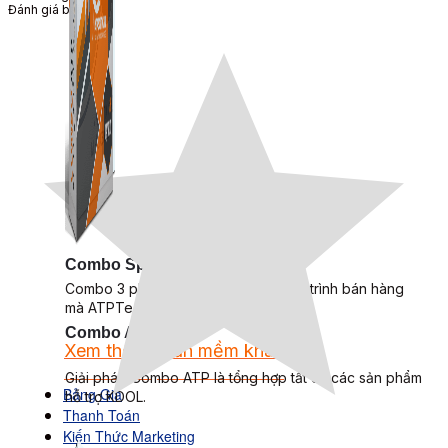
Đánh giá bài viết
Combo Special
Combo 3 phần mềm tự chọn: chương trình bán hàng
mà ATPTeam triển khai.
Combo ATP
Xem thêm phần mềm khác
Xem thêm phần mềm khác
Giải pháp Combo ATP là tổng hợp tất cả các sản phẩm
Bảng Giá
hỗ trợ KDOL.
Thanh Toán
Kiến Thức Marketing