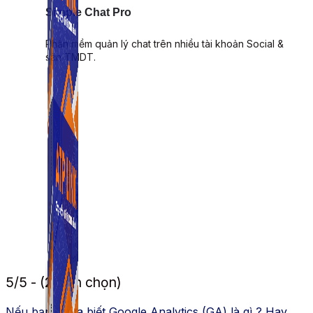
Simple Chat Pro
Phần mềm quản lý chat trên nhiều tài khoản Social &
sàn TMDT.
5/5 - (2 bình chọn)
Nếu bạn Chưa biết Google Analytics (GA) là gì ? Hay