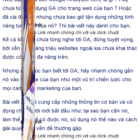
chưa từng sử dụng GA cho trang web của bạn ? Hoặc
đã cài đặt GA nhưng chưa bao giờ tận dụng những tính
ATP Link
năng tuyệt vời của nó? Thì bài viết này dành cho bạn.
Tạo Bio Link nhanh chóng chỉ với vài click chuột
Kể cả khi bạn chưa từng nghe tới GA, đừng tuyệt vọng,
bởi vẫn còn hàng triệu websites ngoài kia chưa khai thác
được công cụ đa năng trên.
Nhưng ngay lúc bạn biết tới GA, hãy nhanh chóng gắn
nó vào website của bạn như một vũ trí chiến lược cho
mọi campaign marketing của bạn.
Bài viết này sẽ cung cấp những thông tin cơ bản và cô
đọng cho người mới bắt đầu như: tại sao bạn cần nó,
làm thể nào để có được nó, sử dụng nó thế nào và cách
ATP Link
giải quyết các vấn đề thường gặp.
Tạo Bio Link nhanh chóng chỉ với vài click chuột