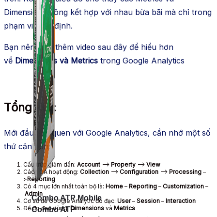
Dimension không kết hợp với nhau bừa bãi mà chỉ trong
phạm vi nhất định.
Bạn nên xem thêm video sau đây để hiểu hơn
về
Dimensions và Metrics
trong Google Analytics
Tổng kết:
Mới đầu làm quen với Google Analytics, cần nhớ một số
thứ căn bản:
Cấu trúc giảm dần:
Account
–>
Property
–>
View
Cách GA hoạt động:
Collection
–>
Configuration
–>
Processing
–
>
Reporting
Có 4 mục lớn nhất toàn bộ là:
Home
–
Reporting
–
Customization
–
Admin
Combo ATP Mobile
Cơ sở để Google Analytic đo đạc:
User
–
Session
–
Interaction
Để đo đạc dùng:
Dimensions
và
Metrics
Combo ATP