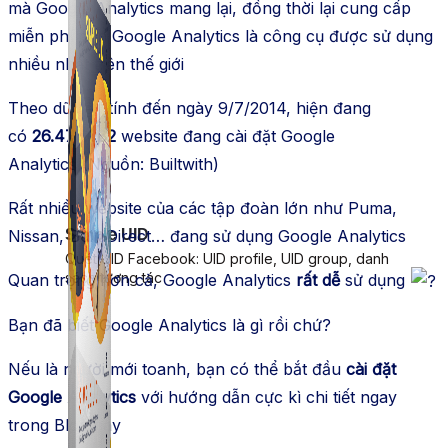
mà Google Analytics mang lại, đồng thời lại cung cấp
miễn phí nên Google Analytics là công cụ được sử dụng
nhiều nhất trên thế giới
Theo dữ liệu tính đến ngày 9/7/2014, hiện đang
có
26.477.082
website đang cài đặt Google
Analytics (Nguồn: Builtwith)
Rất nhiều website của các tập đoàn lớn như Puma,
Nissan, BuildDirect… đang sử dụng Google Analytics
Simple UID
Quét UID Facebook: UID profile, UID group, danh
sách tương tác
Quan trọng hơn cả, Google Analytics
rất dễ
sử dụng
Bạn đã biết Google Analytics là gì rồi chứ?
Nếu là người mới toanh, bạn có thể bắt đầu
cài đặt
Google Analytics
với hướng dẫn cực kì chi tiết ngay
trong Blog này